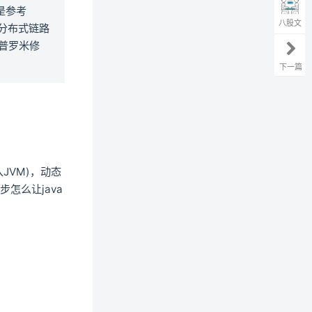
是参考
八股文
分布式链路
s(普罗米修
下一篇
入JVM)，动态
怎么让java