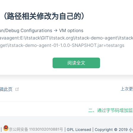
 （路径相关修改为自己的）
ebug Configurations -> VM options
gent:E:\itstack\GIT\itstack.org\itstack-demo-agent\itstac
rget\itstack-demo-agent-01-1.0.0-SNAPSHOT.jar=testargs
阅读全文
ack
-
demo
-
agent
-
01
(opens new window)
编辑此页
上次更
pom
.
xml

rc

├── main

│   ├── java

二、通过字节码增加
│   │   └── org
.
itstack
.
demo
.
agent

│   │       └── 
MyAgent
.
java

s

京公网安备 11030102010881号
|
| GPL Licensed | Copyright © 2019 