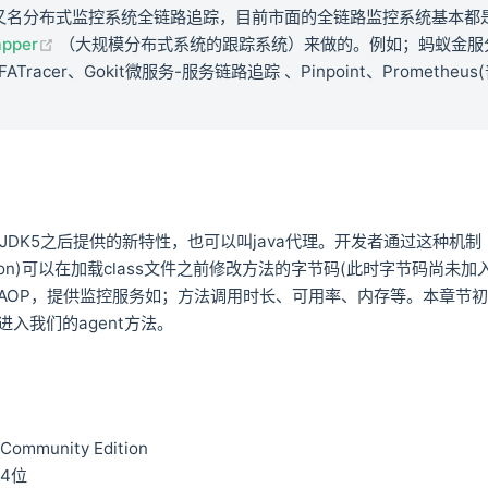
又名分布式监控系统全链路追踪，目前市面的全链路监控系统基本都
(opens new window)
pper
（大规模分布式系统的跟踪系统）来做的。例如；蚂蚁金服
ATracer、Gokit微服务-服务链路追踪 、Pinpoint、Prometheu
t是在JDK5之后提供的新特性，也可以叫java代理。开发者通过这种机制
ntation)可以在加载class文件之前修改方法的字节码(此时字节码尚未加
AOP，提供监控服务如；方法调用时长、可用率、内存等。本章节初步
入我们的agent方法。
A Community Edition
 64位