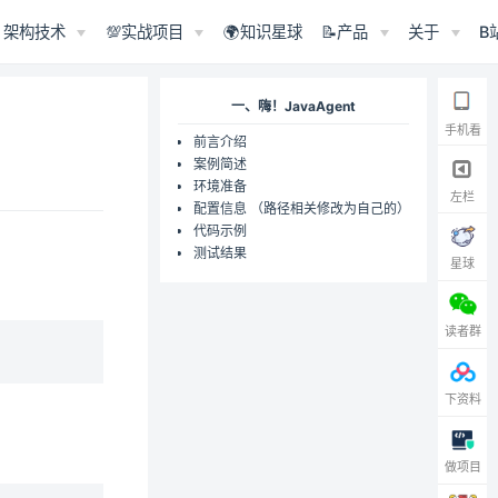
架构技术
💯实战项目
🌍知识星球
📝产品
关于
B
一、嗨！JavaAgent
手机看
前言介绍
案例简述
环境准备
左栏
配置信息 （路径相关修改为自己的）
代码示例
测试结果
星球
读者群
下资料
做项目