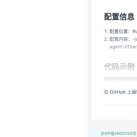
配置信息
配置位置：Run/D
配置内容：-javaa
agent-01\ta
代码示例
itst
1
在 GitHub 上
├── 
2
└── s
3
    
4
    
5
    
6
    
7
    │	└── resource
8
京ICP备19031103号