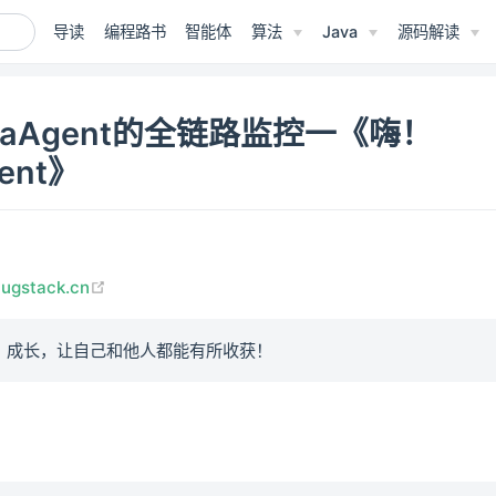
导读
编程路书
智能体
算法
Java
源码解读
vaAgent的全链路监控一《嗨！
ent》
(opens new window)
bugstack.cn
、成长，让自己和他人都能有所收获！