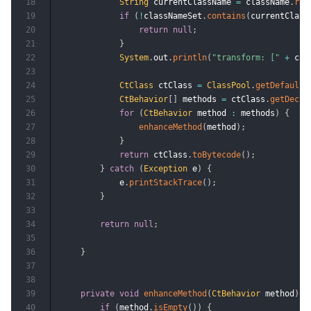
18
String
 currentClassName 
=
 className
.
rep
19
if
(
!
classNameSet
.
contains
(
currentClass
20
return
null
;
21
}
22
System
.
out
.
println
(
"transform: ["
+
 cur
23
24
CtClass
 ctClass 
=
ClassPool
.
getDefault
(
25
CtBehavior
[
]
 methods 
=
 ctClass
.
getDecla
26
for
(
CtBehavior
 method 
:
 methods
)
{
27
enhanceMethod
(
method
)
;
28
}
29
return
 ctClass
.
toBytecode
(
)
;
30
}
catch
(
Exception
 e
)
{
31
            e
.
printStackTrace
(
)
;
32
}
33
34
return
null
;
35
36
}
37
38
39
private
void
enhanceMethod
(
CtBehavior
 method
)
t
40
if
(
method
.
isEmpty
(
)
)
{