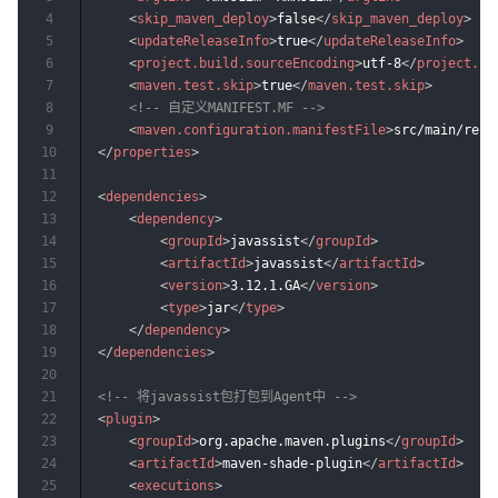
4
<
skip_maven_deploy
>
false
</
skip_maven_deploy
>
5
<
updateReleaseInfo
>
true
</
updateReleaseInfo
>
6
<
project.build.sourceEncoding
>
utf-8
</
project.bu
7
<
maven.test.skip
>
true
</
maven.test.skip
>
8
<!-- 自定义MANIFEST.MF -->
9
<
maven.configuration.manifestFile
>
src/main/reso
10
</
properties
>
11
12
<
dependencies
>
13
<
dependency
>
14
<
groupId
>
javassist
</
groupId
>
15
<
artifactId
>
javassist
</
artifactId
>
16
<
version
>
3.12.1.GA
</
version
>
17
<
type
>
jar
</
type
>
18
</
dependency
>
19
</
dependencies
>
20
21
<!-- 将javassist包打包到Agent中 -->
22
<
plugin
>
23
<
groupId
>
org.apache.maven.plugins
</
groupId
>
24
<
artifactId
>
maven-shade-plugin
</
artifactId
>
25
<
executions
>