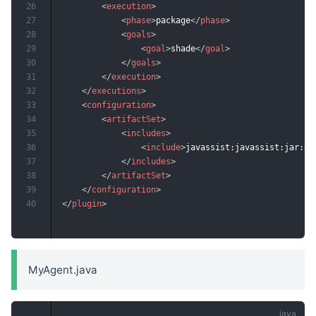
26
<
execution
>
27
<
phase
>
package
</
phase
>
28
<
goals
>
29
<
goal
>
shade
</
goal
>
30
</
goals
>
31
</
execution
>
32
</
executions
>
33
<
configuration
>
34
<
artifactSet
>
35
<
includes
>
36
<
include
>
javassist:javassist:jar:
</
37
</
includes
>
38
</
artifactSet
>
39
</
configuration
>
40
</
plugin
>
MyAgent.java