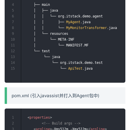
4
    ├── main

5
    │   ├── java

6
    │   │   └── org
.
itstack
.
demo
.
agent

7
    │   │       ├── 
MyAgent
.
java

8
    │   │	    └── 
MyMonitorTransformer
.
java

9
    │	└── resources

10
    │       └── META
-
INF

11
    │           └── MANIFEST
.
MF 	

12
    └── test

13
         └── java

14
             └── org
.
itstack
.
demo
.
test

15
                 └── 
ApiTest
.
pom.xml (引入javassist并打入到Agent包中)
1
<
properties
>
2
<!-- Build args -->
3
<
argline
>
-Xms512m -Xmx512m
</
argline
>