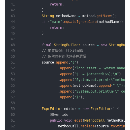
41
return
;
42
}
43
String
 methodName 
=
 method
.
getName
(
)
;
44
if
(
"main"
.
equalsIgnoreCase
(
methodName
)
)
{
45
return
;
46
}
47
48
final
StringBuilder
 source 
=
new
StringBuil
49
// 前置增强: 打入时间戳
50
// 保留原有的代码处理逻辑
51
        source
.
append
(
"{"
)
52
.
append
(
"long start = System.nanoTi
53
.
append
(
"$_ = $proceed($$);\n"
)
54
.
append
(
"System.out.print(\"method:
55
.
append
(
methodName
)
.
append
(
"]\");"
)
56
.
append
(
"System.out.println(\" cost
57
.
append
(
"}"
)
;
58
59
ExprEditor
 editor 
=
new
ExprEditor
(
)
{
60
@Override
61
public
void
edit
(
MethodCall
 methodCall
)
62
                methodCall
.
replace
(
source
.
toString
(