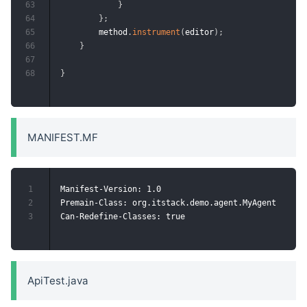
63
}
64
}
;
65
        method
.
instrument
(
editor
)
;
66
}
67
68
}
MANIFEST.MF
1
Manifest-Version: 1.0

2
Premain-Class: org.itstack.demo.agent.MyAgent

3
ApiTest.java