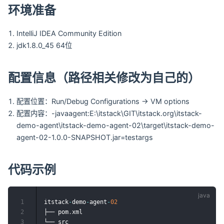
环境准备
IntelliJ IDEA Community Edition
jdk1.8.0_45 64位
配置信息（路径相关修改为自己的）
配置位置：Run/Debug Configurations -> VM options
配置内容：-javaagent:E:\itstack\GIT\itstack.org\itstack-
demo-agent\itstack-demo-agent-02\target\itstack-demo-
agent-02-1.0.0-SNAPSHOT.jar=testargs
代码示例
1
itstack
-
demo
-
agent
-
02
2
├── pom
.
xml

3
└── src
