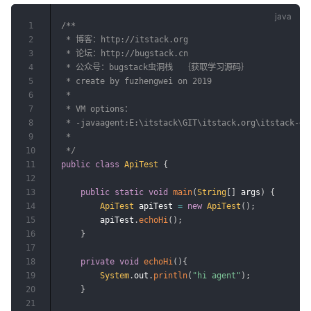
1
/**

2
 * 博客：http://itstack.org

3
 * 论坛：http://bugstack.cn

4
 * 公众号：bugstack虫洞栈  ｛获取学习源码｝

5
 * create by fuzhengwei on 2019

6
 *

7
 * VM options：

8
 * -javaagent:E:\itstack\GIT\itstack.org\itstack-de
9
 *

10
 */
11
public
class
ApiTest
{
12
13
public
static
void
main
(
String
[
]
 args
)
{
14
ApiTest
 apiTest 
=
new
ApiTest
(
)
;
15
        apiTest
.
echoHi
(
)
;
16
}
17
18
private
void
echoHi
(
)
{
19
System
.
out
.
println
(
"hi agent"
)
;
20
}
21