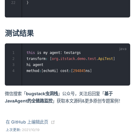
22
}
测试结果
1
this
 is my agent：testargs

2
transform
:
[
org
.
itstack
.
demo
.
test
.
ApiTest
]
3
hi agent

4
method
:
[
echoHi
]
 cost
:
[
294845
ns
]
微信搜索「
bugstack虫洞栈
」公众号，关注后回复「
基于
JavaAgent的全链路监控
」获取本文源码&更多原创专题案例！
(opens new window)
在 GitHub 上编辑此页
上次更新:
2021/10/19