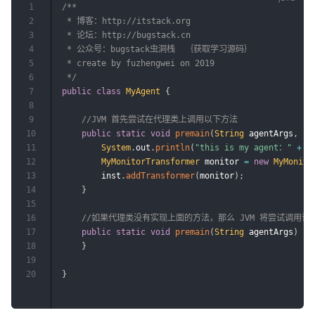
1
/**

2
 * 博客：http://itstack.org

3
 * 论坛：http://bugstack.cn

4
 * 公众号：bugstack虫洞栈  ｛获取学习源码｝

5
 * create by fuzhengwei on 2019

6
 */
7
public
class
MyAgent
{
8
9
//JVM 首先尝试在代理类上调用以下方法
10
public
static
void
premain
(
String
 agentArgs
,
In
11
System
.
out
.
println
(
"this is my agent："
+
 a
12
MyMonitorTransformer
 monitor 
=
new
MyMonito
13
        inst
.
addTransformer
(
monitor
)
;
14
}
15
16
//如果代理类没有实现上面的方法，那么 JVM 将尝试调用该
17
public
static
void
premain
(
String
 agentArgs
)
{
18
}
19
20
}