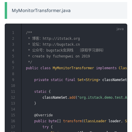
MyMonitorTransformer.java
1
/**

2
 * 博客：http://itstack.org

3
 * 论坛：http://bugstack.cn

4
 * 公众号：bugstack虫洞栈  ｛获取学习源码｝

5
 * create by fuzhengwei on 2019

6
 */
7
public
class
MyMonitorTransformer
implements
ClassF
8
9
private
static
final
Set
<
String
>
 classNameSet 
=
10
11
static
{
12
        classNameSet
.
add
(
"org.itstack.demo.test.Api
13
}
14
15
@Override
16
public
byte
[
]
transform
(
ClassLoader
 loader
,
Str
17
try
{