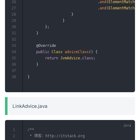
26
.
and
(
ElementMatcher
27
.
and
(
ElementMatcher
28
}
29
}
30
}
;
31
}
32
33
@Override
34
public
Class
adviceClass
(
)
{
35
return
JvmAdvice
.
class
;
36
}
37
38
}
LinkAdvice.java
1
/**

2
 * 博客：http://itstack.org
