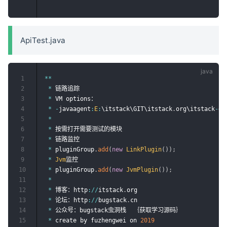
ApiTest.java
1
*
*
2
*
 链路追踪

3
*
 VM options：

4
*
-
javaagent
:
E
:
\itstack\GIT\itstack
.
org\itstack
-
de
5
*
6
*
 按需打开需要测试的模块

7
*
 链路监控

8
*
 pluginGroup
.
add
(
new
LinkPlugin
(
)
)
;
9
*
Jvm
监控

10
*
 pluginGroup
.
add
(
new
JvmPlugin
(
)
)
;
11
*
12
*
 博客：http
:
/
/
itstack
.
org

13
*
 论坛：http
:
/
/
bugstack
.
cn

14
*
 公众号：bugstack虫洞栈  ｛获取学习源码｝

15
*
 create by fuzhengwei on 
2019