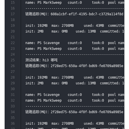
15
name: PS MarkSweep	 count:0	 took:0	 pool name:[PS Eden Space, PS Survivor Space, PS Old Gen]

16
---------------------------------------------------
17
链路追踪(MQ)：608a1cbf-ef1f-4195-bdc7-c3729a114f8d or
18
19
init: 192MB	 max: 2708MB	 used: 43MB	 committed: 184MB	 use rate: 23%

20
init: 2MB	 max: 0MB	 used: 13MB	 committed: 14MB	 use rate: 95%

21
22
name: PS Scavenge	 count:0	 took:0	 pool name:[PS Eden Space, PS Survivor Space]

23
name: PS MarkSweep	 count:0	 took:0	 pool name:[PS Eden Space, PS Survivor Space, PS Old Gen]

24
---------------------------------------------------
25
测试结果：hi3 哪咤

26
链路追踪(MQ)：2f28ed75-650a-4f0f-bd69-fe0709a8985e or
27
28
init: 192MB	 max: 2708MB	 used: 43MB	 committed: 184MB	 use rate: 23%

29
init: 2MB	 max: 0MB	 used: 13MB	 committed: 14MB	 use rate: 95%

30
31
name: PS Scavenge	 count:0	 took:0	 pool name:[PS Eden Space, PS Survivor Space]

32
name: PS MarkSweep	 count:0	 took:0	 pool name:[PS Eden Space, PS Survivor Space, PS Old Gen]

33
---------------------------------------------------
34
链路追踪(MQ)：2f28ed75-650a-4f0f-bd69-fe0709a8985e or
35
36
init: 192MB	 max: 2708MB	 used: 43MB	 committed: 184MB	 use rate: 23%
