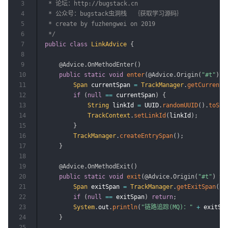
3
 * 论坛：http://bugstack.cn

4
 * 公众号：bugstack虫洞栈  ｛获取学习源码｝

5
 * create by fuzhengwei on 2019

6
 */
7
public
class
LinkAdvice
{
8
9
@Advice.OnMethodEnter
(
)
10
public
static
void
enter
(
@Advice.Origin
(
"#t"
)
S
11
Span
 currentSpan 
=
TrackManager
.
getCurrentS
12
if
(
null
==
 currentSpan
)
{
13
String
 linkId 
=
 UUID
.
randomUUID
(
)
.
toStr
14
TrackContext
.
setLinkId
(
linkId
)
;
15
}
16
TrackManager
.
createEntrySpan
(
)
;
17
}
18
19
@Advice.OnMethodExit
(
)
20
public
static
void
exit
(
@Advice.Origin
(
"#t"
)
St
21
Span
 exitSpan 
=
TrackManager
.
getExitSpan
(
)
;
22
if
(
null
==
 exitSpan
)
return
;
23
System
.
out
.
println
(
"链路追踪(MQ)："
+
 exitSp
24
}
25