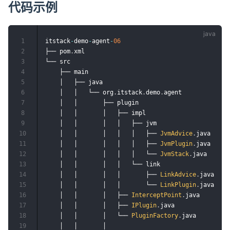
代码示例
1
itstack
-
demo
-
agent
-
06
2
├── pom
.
xml

3
└── src

4
    ├── main

5
    │   ├── java

6
    │   │   └── org
.
itstack
.
demo
.
agent

7
    │   │       ├──	plugin

8
    │   │ 	    │   ├──	impl

9
    │   │ 	    │   │   ├── jvm

10
    │   │ 	    │   │   │   ├──	
JvmAdvice
.
java

11
    │   │ 	    │   │   │   ├──	
JvmPlugin
.
java

12
    │   │ 	    │   │   │   └──	
JvmStack
.
java	

13
    │   │ 	    │   │   └──	link 	

14
    │   │ 	    │   │       ├── 
LinkAdvice
.
java

15
    │   │ 	    │   │       └──	
LinkPlugin
.
java	

16
    │   │ 	    │   ├──	
InterceptPoint
.
java

17
    │   │ 	    │   ├──	
IPlugin
.
java

18
    │   │ 	    │   └──	
PluginFactory
.
java

19
    │   │ 	    │ 	
