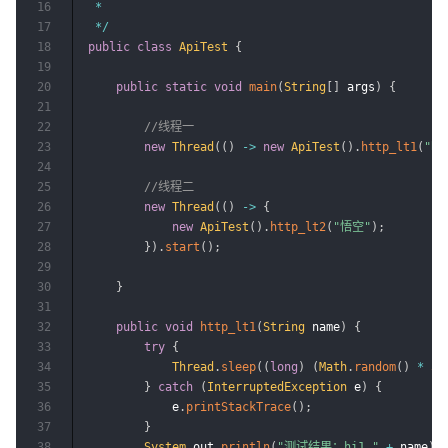
16
*
17
*
/
18
public
class
ApiTest
{
19
20
public
static
void
main
(
String
[
]
 args
)
{
21
22
//线程一
23
new
Thread
(
(
)
->
new
ApiTest
(
)
.
http_lt1
(
"哪
24
25
//线程二
26
new
Thread
(
(
)
->
{
27
new
ApiTest
(
)
.
http_lt2
(
"悟空"
)
;
28
}
)
.
start
(
)
;
29
30
}
31
32
public
void
http_lt1
(
String
 name
)
{
33
try
{
34
Thread
.
sleep
(
(
long
)
(
Math
.
random
(
)
*
50
35
}
catch
(
InterruptedException
 e
)
{
36
            e
.
printStackTrace
(
)
;
37
}
38
System
.
out
.
println
(
"测试结果：hi1 "
+
 name
)
;