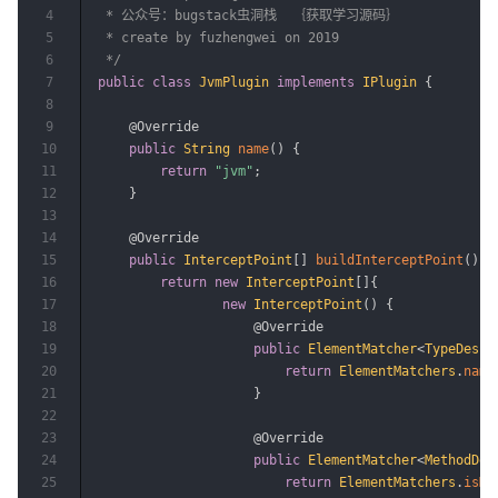
4
 * 公众号：bugstack虫洞栈  ｛获取学习源码｝

5
 * create by fuzhengwei on 2019

6
 */
7
public
class
JvmPlugin
implements
IPlugin
{
8
9
@Override
10
public
String
name
(
)
{
11
return
"jvm"
;
12
}
13
14
@Override
15
public
InterceptPoint
[
]
buildInterceptPoint
(
)
{
16
return
new
InterceptPoint
[
]
{
17
new
InterceptPoint
(
)
{
18
@Override
19
public
ElementMatcher
<
TypeDescr
20
return
ElementMatchers
.
name
21
}
22
23
@Override
24
public
ElementMatcher
<
MethodDes
25
return
ElementMatchers
.
isMe