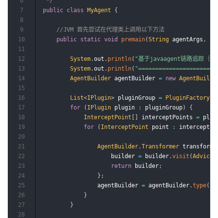
6
 */
7
public
class
MyAgent
{
8
9
//JVM 首先尝试在代理类上调用以下方法
10
public
static
void
premain
(
String
 agentArgs
,
In
11
12
System
.
out
.
println
(
"基于javaagent链路追踪｛源
13
System
.
out
.
println
(
"=======================
14
AgentBuilder
 agentBuilder 
=
new
AgentBuilde
15
16
List
<
IPlugin
>
 pluginGroup 
=
PluginFactory
.
p
17
for
(
IPlugin
 plugin 
:
 pluginGroup
)
{
18
InterceptPoint
[
]
 interceptPoints 
=
 plug
19
for
(
InterceptPoint
 point 
:
 interceptPo
20
21
AgentBuilder
.
Transformer
 transforme
22
                    builder 
=
 builder
.
visit
(
Advice
.
23
return
 builder
;
24
}
;
25
                agentBuilder 
=
 agentBuilder
.
type
(
po
26
}
27
}
28