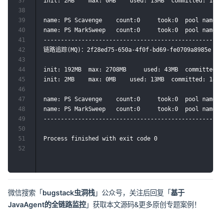
37
init: 2MB	 max: 0MB	 used: 13MB	 committed: 14MB	 use rate: 95%

38
39
name: PS Scavenge	 count:0	 took:0	 pool name:[PS Eden Space, PS Survivor Space]

40
name: PS MarkSweep	 count:0	 took:0	 pool name:[PS Eden Space, PS Survivor Space, PS Old Gen]

41
---------------------------------------------------
42
链路追踪(MQ)：2f28ed75-650a-4f0f-bd69-fe0709a8985e or
43
44
init: 192MB	 max: 2708MB	 used: 43MB	 committed: 184MB	 use rate: 23%

45
init: 2MB	 max: 0MB	 used: 13MB	 committed: 14MB	 use rate: 95%

46
47
name: PS Scavenge	 count:0	 took:0	 pool name:[PS Eden Space, PS Survivor Space]

48
name: PS MarkSweep	 count:0	 took:0	 pool name:[PS Eden Space, PS Survivor Space, PS Old Gen]

49
---------------------------------------------------
50
51
Process finished with exit code 0

52
微信搜索「
bugstack虫洞栈
」公众号，关注后回复「
基于
JavaAgent的全链路监控
」获取本文源码&更多原创专题案例！