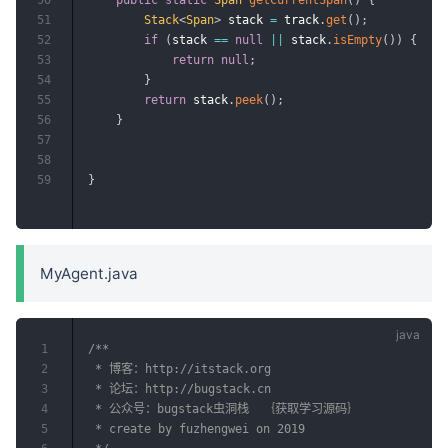
51
Stack
<
Span
>
 stack 
=
 track
.
get
(
)
;
52
if
(
stack 
==
null
||
 stack
.
isEmpty
(
)
)
{
53
return
null
;
54
}
55
return
 stack
.
peek
(
)
;
56
}
57
58
59
}
MyAgent.java
1
/**

2
 * 博客：http://itstack.org

3
 * 论坛：http://bugstack.cn

4
 * 公众号：bugstack虫洞栈  ｛获取学习源码｝

5
 * create by fuzhengwei on 2019
