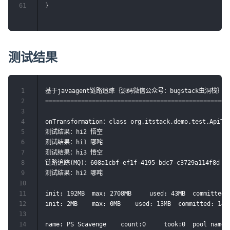
61
}
测试结果
1
基于javaagent链路追踪｛源码微信公众号：bugstack虫洞栈｝

2
====================================================
3
4
onTransformation：class org.itstack.demo.test.ApiTes
5
测试结果：hi2 悟空

6
测试结果：hi1 哪咤

7
测试结果：hi3 悟空

8
链路追踪(MQ)：608a1cbf-ef1f-4195-bdc7-c3729a114f8d or
9
测试结果：hi2 哪咤

10
11
init: 192MB	 max: 2708MB	 used: 43MB	 committed: 184MB	 use rate: 23%

12
init: 2MB	 max: 0MB	 used: 13MB	 committed: 14MB	 use rate: 95%

13
14
name: PS Scavenge	 count:0	 took:0	 pool name:[PS Eden Space, PS Survivor Space]
