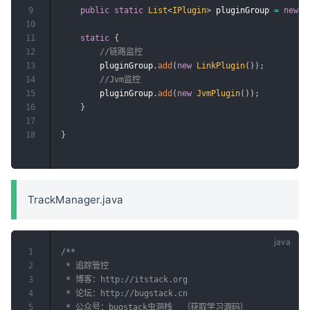
9
public
static
List
<
IPlugin
>
 pluginGroup 
=
new
A
10
11
static
{
12
//链路监控
13
        pluginGroup
.
add
(
new
LinkPlugin
(
)
)
;
14
//Jvm监控
15
        pluginGroup
.
add
(
new
JvmPlugin
(
)
)
;
16
}
17
18
}
TrackManager.java
1
/**

2
 * 追踪管控

3
 * 博客：http://itstack.org

4
 * 论坛：http://bugstack.cn

5
 * 公众号：bugstack虫洞栈  ｛获取学习源码｝
