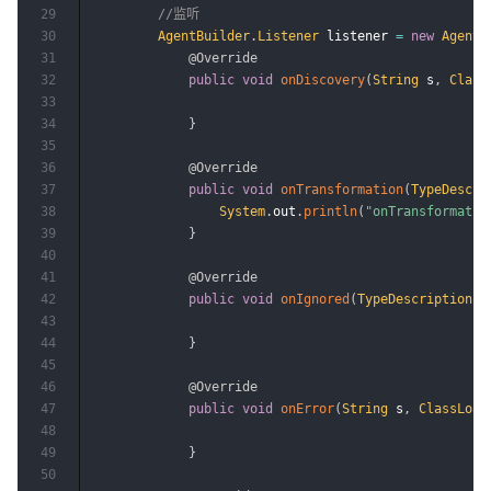
29
//监听
30
AgentBuilder
.
Listener
 listener 
=
new
AgentB
31
@Override
32
public
void
onDiscovery
(
String
 s
,
Class
33
34
}
35
36
@Override
37
public
void
onTransformation
(
TypeDescri
38
System
.
out
.
println
(
"onTransformati
39
}
40
41
@Override
42
public
void
onIgnored
(
TypeDescription
 t
43
44
}
45
46
@Override
47
public
void
onError
(
String
 s
,
ClassLoad
48
49
}
50