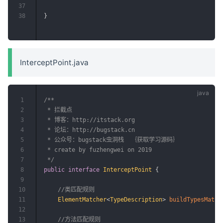
37
38
}
InterceptPoint.java
1
/**

2
 * 拦截点

3
 * 博客：http://itstack.org

4
 * 论坛：http://bugstack.cn

5
 * 公众号：bugstack虫洞栈  ｛获取学习源码｝

6
 * create by fuzhengwei on 2019

7
 */
8
public
interface
InterceptPoint
{
9
10
//类匹配规则
11
ElementMatcher
<
TypeDescription
>
buildTypesMatch
12
13
//方法匹配规则