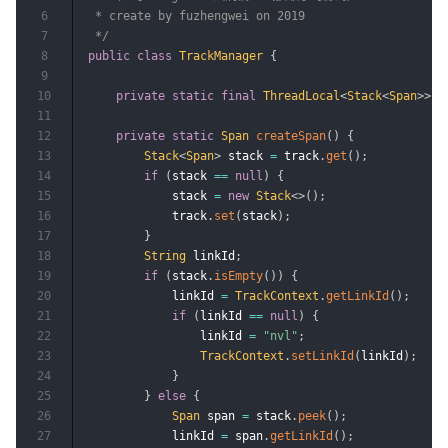
6
 * create by fuzhengwei on 2019

7
 */
8
public
class
TrackManager
{
9
10
private
static
final
ThreadLocal
<
Stack
<
Span
>
>
 t
11
12
private
static
Span
createSpan
(
)
{
13
Stack
<
Span
>
 stack 
=
 track
.
get
(
)
;
14
if
(
stack 
==
null
)
{
15
            stack 
=
new
Stack
<
>
(
)
;
16
            track
.
set
(
stack
)
;
17
}
18
String
 linkId
;
19
if
(
stack
.
isEmpty
(
)
)
{
20
            linkId 
=
TrackContext
.
getLinkId
(
)
;
21
if
(
linkId 
==
null
)
{
22
                linkId 
=
"nvl"
;
23
TrackContext
.
setLinkId
(
linkId
)
;
24
}
25
}
else
{
26
Span
 span 
=
 stack
.
peek
(
)
;
27
            linkId 
=
 span
.
getLinkId
(
)
;