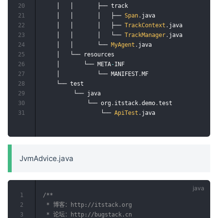
20
    │   │       ├──	track

21
    │   │ 	    │   ├── 
Span
.
java	

22
    │   │ 	    │   ├── 
TrackContext
.
java	

23
    │   │ 	    │   └── 
TrackManager
.
java	

24
    │   │	    └── 
MyAgent
.
java

25
    │	└── resources

26
    │       └── META
-
INF

27
    │           └── MANIFEST
.
MF 	

28
    └── test

29
         └── java

30
             └── org
.
itstack
.
demo
.
test

31
                 └── 
ApiTest
.
JvmAdvice.java
1
/**

2
 * 博客：http://itstack.org

3
 * 论坛：http://bugstack.cn
