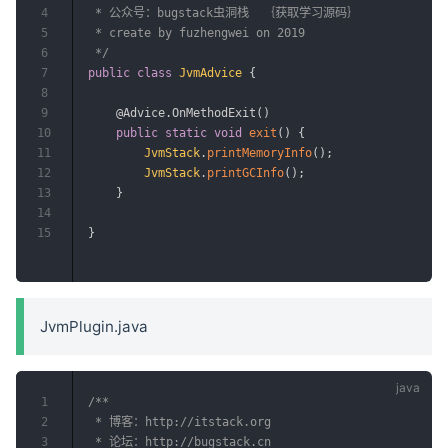
4
 * 公众号：bugstack虫洞栈  ｛获取学习源码｝

5
 * create by fuzhengwei on 2019

6
 */
7
public
class
JvmAdvice
{
8
9
@Advice.OnMethodExit
(
)
10
public
static
void
exit
(
)
{
11
JvmStack
.
printMemoryInfo
(
)
;
12
JvmStack
.
printGCInfo
(
)
;
13
}
14
15
}
JvmPlugin.java
1
/**

2
 * 博客：http://itstack.org

3
 * 论坛：http://bugstack.cn
