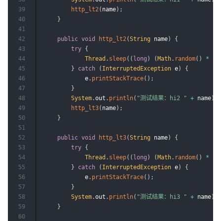
39
http_lt2
(
name
)
;
40
}
41
42
public
void
http_lt2
(
String
 name
)
{
43
try
{
44
Thread
.
sleep
(
(
long
)
(
Math
.
random
(
)
*
50
45
}
catch
(
InterruptedException
 e
)
{
46
            e
.
printStackTrace
(
)
;
47
}
48
System
.
out
.
println
(
"测试结果：hi2 "
+
 name
)
;
49
http_lt3
(
name
)
;
50
}
51
52
public
void
http_lt3
(
String
 name
)
{
53
try
{
54
Thread
.
sleep
(
(
long
)
(
Math
.
random
(
)
*
50
55
}
catch
(
InterruptedException
 e
)
{
56
            e
.
printStackTrace
(
)
;
57
}
58
System
.
out
.
println
(
"测试结果：hi3 "
+
 name
)
;
59
}
60