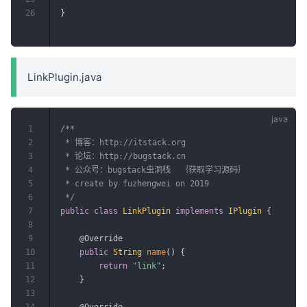
26
}
LinkPlugin.java
1
/**

2
 * 博客：http://itstack.org

3
 * 论坛：http://bugstack.cn

4
 * 公众号：bugstack虫洞栈  ｛获取学习源码｝

5
 * create by fuzhengwei on 2019

6
 */
7
public
class
LinkPlugin
implements
IPlugin
{
8
9
@Override
10
public
String
name
(
)
{
11
return
"link"
;
12
}
13
14
@Override