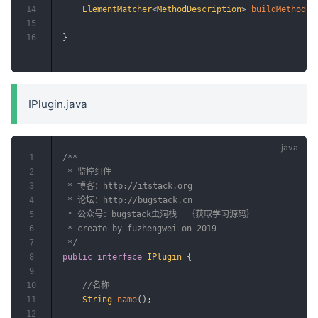
14
ElementMatcher
<
MethodDescription
>
buildMethodsM
15
16
}
IPlugin.java
1
/**

2
 * 监控组件

3
 * 博客：http://itstack.org

4
 * 论坛：http://bugstack.cn

5
 * 公众号：bugstack虫洞栈  ｛获取学习源码｝

6
 * create by fuzhengwei on 2019

7
 */
8
public
interface
IPlugin
{
9
10
//名称
11
String
name
(
)
;
12