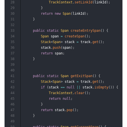
28
TrackContext
.
setLinkId
(
linkId
)
;
29
}
30
return
new
Span
(
linkId
)
;
31
}
32
33
public
static
Span
createEntrySpan
(
)
{
34
Span
 span 
=
createSpan
(
)
;
35
Stack
<
Span
>
 stack 
=
 track
.
get
(
)
;
36
        stack
.
push
(
span
)
;
37
return
 span
;
38
}
39
40
41
public
static
Span
getExitSpan
(
)
{
42
Stack
<
Span
>
 stack 
=
 track
.
get
(
)
;
43
if
(
stack 
==
null
||
 stack
.
isEmpty
(
)
)
{
44
TrackContext
.
clear
(
)
;
45
return
null
;
46
}
47
return
 stack
.
pop
(
)
;
48
}
49
50
public
static
Span
getCurrentSpan
(
)
{