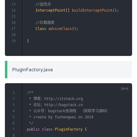
13
//监控点
14
InterceptPoint
[
]
buildInterceptPoint
(
)
;
15
16
//拦截器类
17
Class
adviceClass
(
)
;
18
19
}
PluginFactory.java
1
/**

2
 * 博客：http://itstack.org

3
 * 论坛：http://bugstack.cn

4
 * 公众号：bugstack虫洞栈  ｛获取学习源码｝

5
 * create by fuzhengwei on 2019

6
 */
7
public
class
PluginFactory
{
8