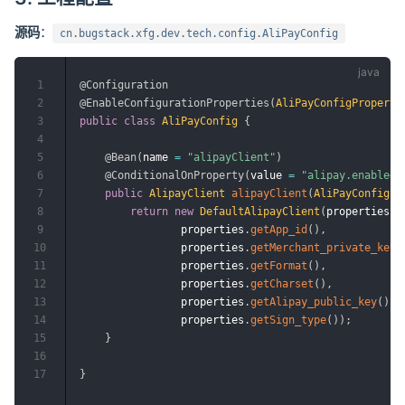
源码
：
cn.bugstack.xfg.dev.tech.config.AliPayConfig
1
@Configuration
2
@EnableConfigurationProperties
(
AliPayConfigProperti
3
public
class
AliPayConfig
{
4
5
@Bean
(
name 
=
"alipayClient"
)
6
@ConditionalOnProperty
(
value 
=
"alipay.enabled"
7
public
AlipayClient
alipayClient
(
AliPayConfigPr
8
return
new
DefaultAlipayClient
(
properties
.
g
9
                properties
.
getApp_id
(
)
,
10
                properties
.
getMerchant_private_key
(
11
                properties
.
getFormat
(
)
,
12
                properties
.
getCharset
(
)
,
13
                properties
.
getAlipay_public_key
(
)
,
14
                properties
.
getSign_type
(
)
)
;
15
}
16
17
}