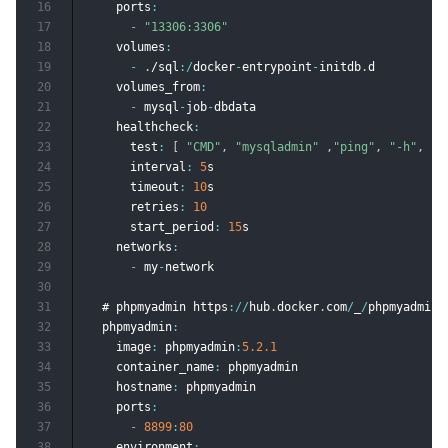
16
    ports
:
17
-
"13306:3306"
18
    volumes
:
19
-
.
/sql
:
/
docker
-
entrypoint
-
initdb
.
d

20
    volumes_from
:
21
-
 mysql
-
job
-
dbdata

22
    healthcheck
:
23
      test
:
[
"CMD"
,
"mysqladmin"
,
"ping"
,
"-h"
,
"l
24
      interval
:
5
s

25
      timeout
:
10
s

26
      retries
:
10
27
      start_period
:
15
s

28
    networks
:
29
-
 my
-
network

30
31
  # phpmyadmin https
:
/
/
hub
.
docker
.
com
/
_
/
phpmyadmin

32
  phpmyadmin
:
33
    image
:
 phpmyadmin
:
5.2
.1
34
    container_name
:
 phpmyadmin

35
    hostname
:
 phpmyadmin

36
    ports
:
37
-
8899
:
80
38
    environment
: