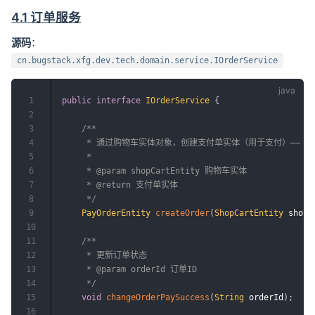
4.1 订单服务
源码
：
cn.bugstack.xfg.dev.tech.domain.service.IOrderService
1
public
interface
IOrderService
{
2
3
/**

4
     * 通过购物车实体对象，创建支付单实体（用于支付）—— 
5
     *

6
     * @param shopCartEntity 购物车实体

7
     * @return 支付单实体

8
     */
9
PayOrderEntity
createOrder
(
ShopCartEntity
 shopC
10
11
/**

12
     * 更新订单状态

13
     * @param orderId 订单ID

14
     */
15
void
changeOrderPaySuccess
(
String
 orderId
)
;
16