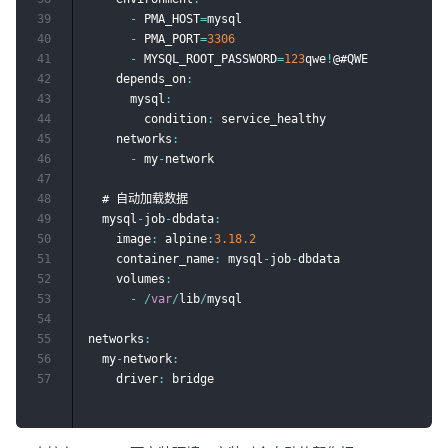
39
-
 PMA_HOST
=
mysql

40
-
 PMA_PORT
=
3306
41
-
 MYSQL_ROOT_PASSWORD
=
123
qwe
!
@#QWE

42
    depends_on
:
43
      mysql
:
44
        condition
:
 service_healthy

45
    networks
:
46
-
 my
-
network

47
48
  # 自动加载数据

49
  mysql
-
job
-
dbdata
:
50
    image
:
 alpine
:
3.18
.2
51
    container_name
:
 mysql
-
job
-
dbdata

52
    volumes
:
53
-
/
var
/
lib
/
mysql

54
55
networks
:
56
  my
-
network
:
57
    driver
: