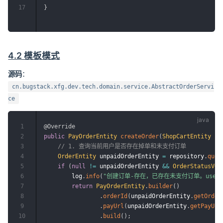
17
}
4.2 模板模式
源码
：
cn.bugstack.xfg.dev.tech.domain.service.AbstractOrderServi
ce
1
@Override
2
public
PayOrderEntity
createOrder
(
ShopCartEntity
 sh
3
// 1. 查询当前用户是否存在掉单和未支付订单
4
OrderEntity
 unpaidOrderEntity 
=
 repository
.
quer
5
if
(
null
!=
 unpaidOrderEntity 
&&
OrderStatusVO
.
6
        log
.
info
(
"创建订单-存在，已存在未支付订单。userId:{} 
7
return
PayOrderEntity
.
builder
(
)
8
.
orderId
(
unpaidOrderEntity
.
getOrder
9
.
payUrl
(
unpaidOrderEntity
.
getPayUrl
10
.
build
(
)
;