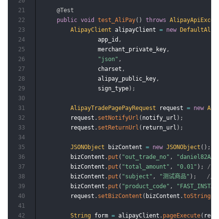
20
21
@Test
22
public
void
test_AliPay
(
)
throws
AlipayApiExcep
23
AlipayClient
 alipayClient 
=
new
DefaultAlip
24
                app_id
,
25
                merchant_private_key
,
26
"json"
,
27
                charset
,
28
                alipay_public_key
,
29
                sign_type
)
;
30
31
AlipayTradePagePayRequest
 request 
=
new
Ali
32
        request
.
setNotifyUrl
(
notify_url
)
;
33
        request
.
setReturnUrl
(
return_url
)
;
34
35
JSONObject
 bizContent 
=
new
JSONObject
(
)
;
36
        bizContent
.
put
(
"out_trade_no"
,
"daniel82AAA
37
        bizContent
.
put
(
"total_amount"
,
"0.01"
)
;
//
38
        bizContent
.
put
(
"subject"
,
"测试商品"
)
;
//
39
        bizContent
.
put
(
"product_code"
,
"FAST_INSTAN
40
        request
.
setBizContent
(
bizContent
.
toString
(
)
41
42
String
 form 
=
 alipayClient
.
pageExecute
(
requ