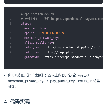
1
# application-dev.yml
2
# 支付宝支付 - 沙箱 https://opendocs.alipay.com/common
3
alipay
:
4
enabled
:
true
5
app_id
:
9021000132689924
6
merchant_private_key
:
7
alipay_public_key
:
8
notify_url
:
 http
:
//xfg
-
studio.natapp1.cc/api/v1/al
9
return_url
:
 https
:
//gaga.plus

10
gatewayUrl
:
 https
:
//openapi
-
你可以参照【简单案例】配置以上内容，包括；app_id、
merchant_private_key、alipay_public_key、notify_url 这些
参数。
4. 代码实现