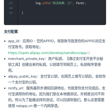
43
        log
.
info
(
"测试结果：{}"
,
 form
)
;
44
45
}
支付配置
：
app_id：应用ID - 您的APPID，收款账号既是你的APPID对应支
付宝账号。获取地址；
(opens new
https://open.alipay.com/develop/sandbox/app
merchant_private_key：商户私钥，【通过支付宝开放平台秘
钥工具】创建出来的私钥。公钥填写到网页上，私钥程序里使
用。
alipay_public_key：支付宝公钥，在网页上填写公钥后，会给你
一个支付宝的公钥。
notify_url：服务器异步通知回调地址，也就是你支付完成后，支
付宝调用你的地址。因为我们是在本地做测试，外网是访问不到
的。所以为了能做这样的测试，可以回调到我们。那么这里需要
使用 natapp.cn 做一个内网穿透。