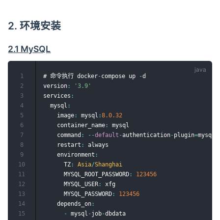
2. 环境安装
2.1 MySQL
1
# 命令执行 docker
-
compose up 
-
d

2
version
:
'3.9'
3
services
:
4
  mysql
:
5
    image
:
 mysql
:
8.0
.32
6
    container_name
:
 mysql

7
    command
:
--
default
-
authentication
-
plugin
=
mysql_
8
    restart
:
 always

9
    environment
:
10
      TZ
:
Asia
/
Shanghai
11
      MYSQL_ROOT_PASSWORD
:
123456
12
      MYSQL_USER
:
 xfg

13
      MYSQL_PASSWORD
:
123456
14
    depends_on
:
15
-
 mysql
-
job
-
dbdata
