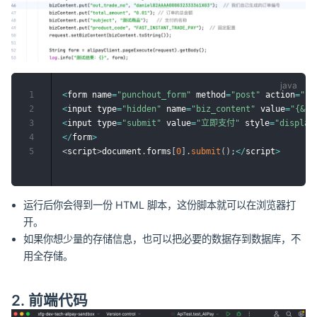
1
<
form name
=
"punchout_form"
 method
=
"post"
 action
=
"ht
2
<
input type
=
"hidden"
 name
=
"biz_content"
 value
=
"{&qu
3
<
input type
=
"submit"
 value
=
"立即支付"
 style
=
"display
4
<
/
form
>
5
<
script
>
document
.
forms
[
0
]
.
submit
(
)
;
<
/
script
>
运行后你会得到一份 HTML 脚本，这份脚本就可以在浏览器打
开。
如果你想少量的存储信息，也可以把必要的数据存到数据库，不
用全存储。
2. 前端代码