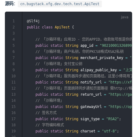
源码
：
cn.bugstack.xfg.dev.tech.test.ApiTest
1
@Slf4j
2
public
class
ApiTest
{
3
4
// 「沙箱环境」应用ID - 您的APPID，收款账号既是你的APPID对
5
public
static
String
 app_id 
=
"9021000132689924
6
// 「沙箱环境」商户私钥，你的PKCS8格式RSA2私钥
7
public
static
String
 merchant_private_key 
=
"上
8
// 「沙箱环境」支付宝公钥
9
public
static
String
 alipay_public_key 
=
"上文
10
// 「沙箱环境」服务器异步通知页面路径。这里小傅哥用了 na
11
public
static
String
 notify_url 
=
"https://xfg.
12
// 「沙箱环境」页面跳转同步通知页面路径 需http://
13
public
static
String
 return_url 
=
"https://gaga
14
// 「沙箱环境」
15
public
static
String
 gatewayUrl 
=
"https://open
16
// 签名方式
17
public
static
String
 sign_type 
=
"RSA2"
;
18
// 字符编码格式
19
public
static
String
 charset 
=
"utf-8"
;