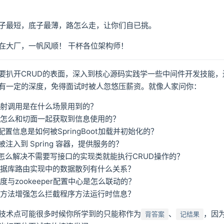
子最短，底子最薄，路怎么走，让你们自已挑。
在大厂，一帆风顺！ 干杯各位架构师！
要扒开CRUD的表面，深入到核心源码实践学一些中间件开发技能，
有一定的深度，免得面试时被人忽悠压薪资。就像人家问你：
反射调用是在什么场景用到的？
是怎么和切面一起获取到信息使用的？
配置信息是如何被SpringBoot加载并初始化的？
何被注入到 Spring 容器，提供服务的？
是怎么解决不需要写接口的实现类就能执行CRUD操作的？
数据库路由实现中的数据散列有什么关系？
度与zookeeper配置中心是怎么联动的？
对方法增强怎么拦截程序方法运行时信息？
技术点可能很多时候你所学到的只能称作为
、
，因
背答案
记结果