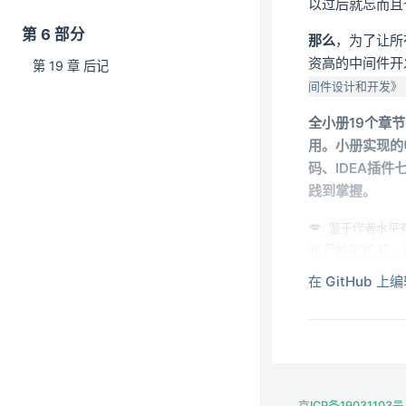
以过后就忘而且
第 6 部分
那么
，为了让所
资高的中间件开
第 19 章 后记
间件设计和开发》
全小册19个章
用。小册实现的
码、IDEA插
践到掌握。
💋
鉴于作者水平
和严格的校准，
在 GitHub 上
二、中间
如果平常只是更
及对不同接口的
用。那么在我们
京ICP备19031103号