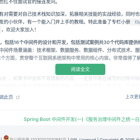
也扛不住面试官的接连发问。
有对需要对自己技术栈知识加深，拓展相关技能的实战经验，同时也
发的小伙伴，有一个能入门并上手的教程。特此准备了专栏小册
《S
，欢迎大家加入！
节，包括16个中间件的设计和开发，包括测试案例共30个代码库提供
中间件场景涵盖：技术框架、数据服务、数据组件、分布式技术、服
件七个方面，贯穿整个互联网系统架构中常用的核心内容。非常值得了
阅读全文
，如果书中含有不易理解的内容，一定是作者在编写的过程中缺
有限
感谢把你的意见或者疑问提交给我，也欢迎与我多一些交互，互相进
(opens new window)
编辑此页
上次更
件开发技术
Spring Boot 中间件开发(一)《服务治理中间件之统
多的做一些业务代码的开发，那么接触的技术一般是在各类组件的 AP
包装。而中间件开发会涉及到各类框架的源码和原理，以及相应的技
这次中间件的设计和实现中，会学到框架、数据、治理、分布式以及
京公网安备 11030102010881号
|
| GPL Licensed | Copyright © 2019 