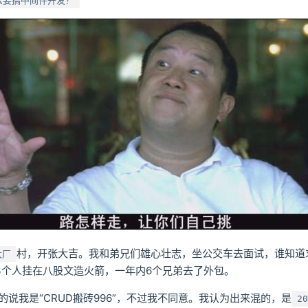
么要搞中间件开发？
村，开张大吉。我和弟兄们雄心壮志，坐公交车去面试，谁知道
大厂
.3个人挂在八股文造火箭，一年内6个兄弟去了外包。
的说我是“CRUD搬砖996”，不过我不同意。我认为出来混的，是
20