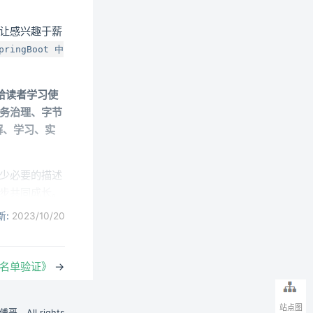
让感兴趣于薪
pringBoot 中
给读者学习使
务治理、字节
解、学习、实
少必要的描述
步共同成长。
新:
2023/10/20
一白名单验证》
→
I 使用上，以
术迁移和复
字节码的相关
站点图
小傅哥，All rights