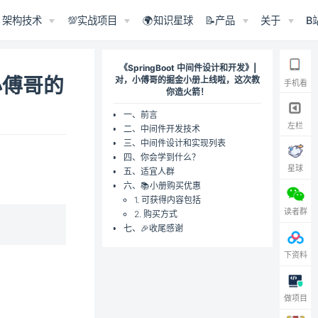
架构技术
💯实战项目
🌍知识星球
📝产品
关于
B
《SpringBoot 中间件设计和开发》|
，小傅哥的
对，小傅哥的掘金小册上线啦，这次教
手机看
你造火箭！
一、前言
左栏
二、中间件开发技术
三、中间件设计和实现列表
四、你会学到什么？
星球
五、适宜人群
六、📚小册购买优惠
1. 可获得内容包括
读者群
2. 购买方式
七、🎉收尾感谢
下资料
做项目