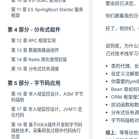
第 10 章 ES-JDBC 查询引擎
要由自已决定。
第 11 章 ES SpringBoot Starter 服务
框架
你们跟着我的日
好了，祝你们，
第 4 部分 - 分布式组件
第 12 章 RPC 框架实现
说到底，为什么
第 13 章 数据库路由组件
己对技术栈学习
第 14 章 Redis 简化使用封装
类的代理、
第 15 章 分布式任务调度
自定义注解
你需要的yml
第 5 部分 - 字节码应用
Bean 是如
第 16 章 非入侵监控设计，ASM 字节
ORM 框架
码插桩
扰动函数和
第 17 章 非入侵监控设计，JVMTI 定
分布式任务调
位代码
字节码插桩
第 18 章 基于IDEA插件开发和字节码
插桩技术，采集研发过程中代码执行
综上
，等等这些
信息