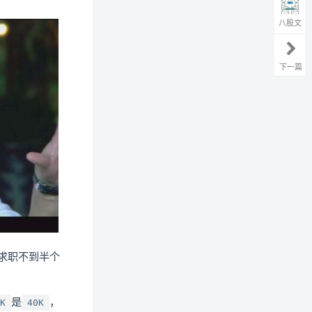
八股文
下一篇
求职不到半个
是
，
K
40K