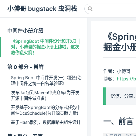
小傅哥 bugstack 虫洞栈
中间件小册介绍
《Spr
《SpringBoot 中间件设计和开发》|
掘金小
对，小傅哥的掘金小册上线啦，这次
教你造火箭！
第 0 部分 - 尝鲜
作者：小傅哥
Spring Boot 中间件开发(一)《服务治
博客：
https://
理中间件之统一白名单验证》
发布Jar包到Maven中央仓库(为开发
沉淀、分享
开源中间件做准备)
开发基于SpringBoot的分布式任务中
间件DcsSchedule(为开源贡献力量)
一、前言
基于Hash散列，数据库路由组件设计