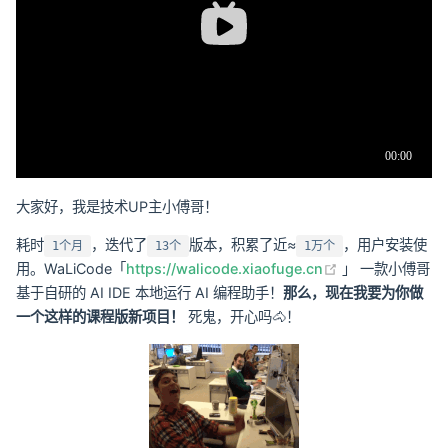
大家好，我是技术UP主小傅哥！
耗时
，迭代了
版本，积累了近≈
，用户安装使
1个月
13个
1万个
(opens new wi
用。WaLiCode「
https://walicode.xiaofuge.cn
」 一款小傅哥
基于自研的 AI IDE 本地运行 AI 编程助手！
那么，现在我要为你做
一个这样的课程版新项目！
死鬼，开心吗🐴！