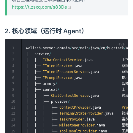
(opens new window)
https://t.zsxq.com/s83De
2. 核心领域（运行时 Agent）
1
walissh
-
server
-
domain
/
src
/
main
/
java
/
cn
/
bugstack
/
ai
/
2
├── service
/
3
│   ├── 
IChatContextService
.
java              上
4
│   ├── 
IIntentService
.
java                   意
5
│   ├── 
IIntentEnhancerService
.
java           意
6
│   ├── 
IPromptService
.
java                   
7
│   ├── armory
/
                               智能
8
│   ├── context
/
                              
9
│   │   ├── 
ChatContextService
.
java           领域
10
│   │   ├── provider
/
11
│   │   │   ├── 
ContextProvider
.
java          
Provi
12
│   │   │   ├── 
TerminalStateProvider
.
java    终端
13
│   │   │   ├── 
TaskProvider
.
java             当前任
14
│   │   │   ├── 
MilestoneProvider
.
java        里程碑
15
│   │   │   └── 
ToolResultProvider
.
java       工具