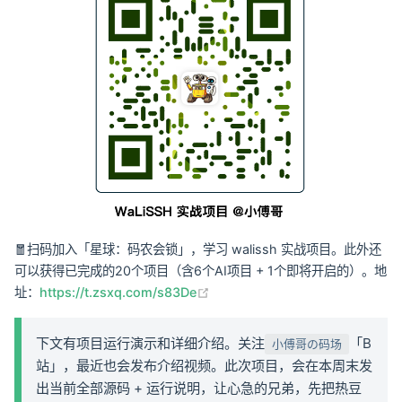
🧧扫码加入「星球：码农会锁」，学习 walissh 实战项目。此外还
可以获得已完成的20个项目（含6个AI项目 + 1个即将开启的）。地
(opens new window)
址：
https://t.zsxq.com/s83De
下文有项目运行演示和详细介绍。关注
「B
小傅哥の码场
站」，最近也会发布介绍视频。此次项目，会在本周末发
出当前全部源码 + 运行说明，让心急的兄弟，先把热豆