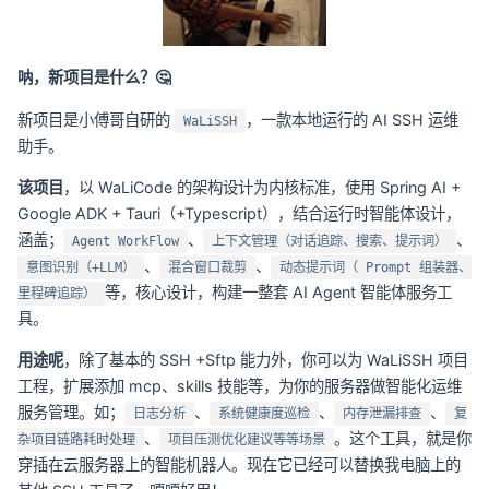
呐，新项目是什么？🤔
新项目是小傅哥自研的
，一款本地运行的 AI SSH 运维
WaLiSSH
助手。
该项目
，以 WaLiCode 的架构设计为内核标准，使用 Spring AI +
Google ADK + Tauri（+Typescript），结合运行时智能体设计，
涵盖；
、
、
Agent WorkFlow
上下文管理（对话追踪、搜索、提示词）
、
、
意图识别（+LLM）
混合窗口裁剪
动态提示词（ Prompt 组装器、
等，核心设计，构建一整套 AI Agent 智能体服务工
里程碑追踪）
具。
用途呢
，除了基本的 SSH +Sftp 能力外，你可以为 WaLiSSH 项目
工程，扩展添加 mcp、skills 技能等，为你的服务器做智能化运维
服务管理。如；
、
、
、
日志分析
系统健康度巡检
内存泄漏排查
复
、
。这个工具，就是你
杂项目链路耗时处理
项目压测优化建议等等场景
穿插在云服务器上的智能机器人。现在它已经可以替换我电脑上的