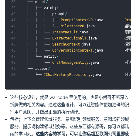
38
├── model
/
39
│   ├── valobj
/
40
│   │   ├── prompt
/
41
│   │   │   ├── 
PromptContextVO
.
java          
Promp
42
│   │   │   └── 
MilestoneVO
.
java              里程碑

43
│   │   ├── 
IntentResult
.
java                 意图
44
│   │   ├── 
ExtractedSignals
.
java             提取的
45
│   │   ├── 
SearchContext
.
java                搜索上
46
│   │   └── 
ConversationContext
.
java          对话上
47
│   └── entity
/
48
│       └── 
ChatMessageEntity
.
java            对话
49
└── adaper
/
50
    └── 
IChatHistoryRepository
.
这些核心设计，就是 walicode 里使用的，也是小傅哥不断深入
折腾做的相关内容。通过这些设计，可以让智能体更加准确的识
别用户意图，并做出正确的执行动作。
包括；上下文管理领域服务、意图识别领域服务、意图增强领域
服务、提示词构建领域服务等。这些东西都有源码，你可以都陆
续的学习到。
这些内容的学习，可以让你远超互联网公司里即使