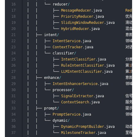
16
│   │   └── reducer
/
17
│   │       ├── 
MessageReducer
.
java           
Reduc
18
│   │       ├── 
PriorityReducer
.
java          优先级
19
│   │       ├── 
SlidingWindowReducer
.
java     滑动
20
│   │       └── 
HybridReducer
.
java            混合
21
│   ├── intent
/
                               意
22
│   │   ├── 
IntentService
.
java                领域
23
│   │   ├── 
ContextTracker
.
java               对
24
│   │   └── classifier
/
25
│   │       ├── 
IntentClassifier
.
java         分类器
26
│   │       ├── 
RuleIntentClassifier
.
java     第
1
层
27
│   │       └── 
LLMIntentClassifier
.
java      第
2
层：
28
│   ├── enhance
/
                              意
29
│   │   ├── 
IntentEnhancerService
.
java        领域
30
│   │   └── processor
/
31
│   │       ├── 
SignalExtractor
.
java          信号
32
│   │       └── 
ContextSearch
.
java            服
33
│   ├── prompt
/
                               
34
│   │   ├── 
PromptService
.
java                领域
35
│   │   └── dynamic
/
36
│   │       ├── 
DynamicPromptBuilder
.
java     动态 
P
37
│   │       └── 
MilestoneTracker
.
java         里程