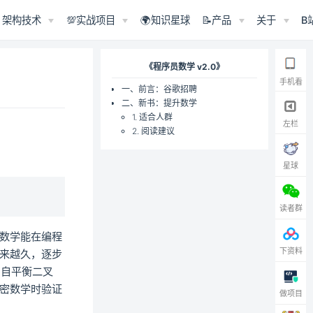
架构技术
💯实战项目
🌍知识星球
📝产品
关于
B
《程序员数学 v2.0》
手机看
一、前言：谷歌招聘
二、新书：提升数学
1. 适合人群
左栏
2. 阅读建议
星球
读者群
数学能在编程
下资料
来越久，逐步
-自平衡二叉
密数学时验证
做项目
。