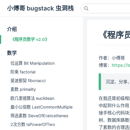
小傅哥 bugstack 虫洞栈
介绍
《程序员
《程序员数学 v2.0》
数学
作者：小傅哥
位运算 Bit Manipulation
博客：
https://
阶乘 factorial
斐波那契 fibonacci
沉淀、分享
素数 primality
在我还是初级程
欧几里德算法 euclidean
中起到什么作用
最小公倍数 LastCommonMultiple
接手核心代码块
筛选素数 SieveOfEratosthenes
树、数据库路散
2次方数 IsPowerOfTwo
了素数的合理选