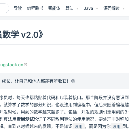
导读
编程路书
智能体
算法
Java
源码解读
数学 v2.0》
(opens new window)
bugstack.cn
、成长，让自己和他人都能有所收获！😄
序员时，每天也都粘贴着代码和包装着接口。那个阶段并没有意识到
，就算学了数学的部分知识，也没法用到编程中。但后来随着编程越
开发时候，用到的数学越来越多了。包括：开发的规则引擎用到的B
列算法用
雪崩测试
论证了不同散列算法的使用情况、要处理非对称加
择。直到这时候越来的发现，不是知识
，而是因为你
到
没用
没用