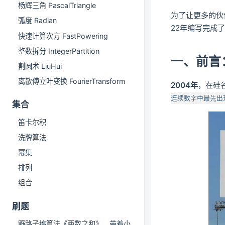
杨辉三角 PascalTriangle
为了让更多的伙
弧度 Radian
22年编写完成
快速计算次方 FastPowering
整数拆分 IntegerPartition
一、前言
割圆术 LiuHui
离散傅立叶变换 FourierTransform
2004年
，在硅
连续数字中最先出现
集合
笛卡尔积
洗牌算法
幂集
排列
组合
刷题
野路子搞算法《两数之和》，带着小