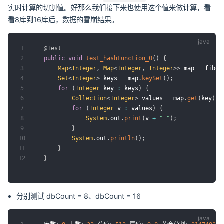
实时计算的切割值。好那么我们接下来也使用这个值来做计算，看
看8库到16库后，数据的雪崩结果。
1
@Test
2
public
void
test_hashFunction_0
(
)
{
3
Map
<
Integer
,
Map
<
Integer
,
Integer
>
>
 map 
=
 fibon
4
Set
<
Integer
>
 keys 
=
 map
.
keySet
(
)
;
5
for
(
Integer
 key 
:
 keys
)
{
6
Collection
<
Integer
>
 values 
=
 map
.
get
(
key
)
.
v
7
for
(
Integer
 v 
:
 values
)
{
8
System
.
out
.
print
(
v 
+
" "
)
;
9
}
10
System
.
out
.
println
(
)
;
11
}
12
}
分别测试 dbCount = 8、dbCount = 16