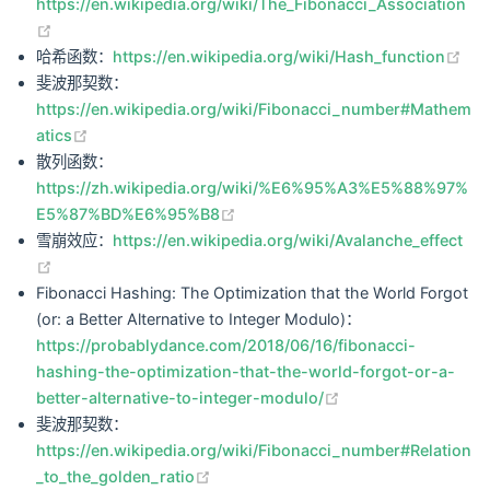
https://en.wikipedia.org/wiki/The_Fibonacci_Association
(opens new window)
(op
哈希函数：
https://en.wikipedia.org/wiki/Hash_function
斐波那契数：
https://en.wikipedia.org/wiki/Fibonacci_number#Mathem
(opens new window)
atics
散列函数：
https://zh.wikipedia.org/wiki/%E6%95%A3%E5%88%97%
(opens new window)
E5%87%BD%E6%95%B8
雪崩效应：
https://en.wikipedia.org/wiki/Avalanche_effect
(opens new window)
Fibonacci Hashing: The Optimization that the World Forgot
(or: a Better Alternative to Integer Modulo)：
https://probablydance.com/2018/06/16/fibonacci-
hashing-the-optimization-that-the-world-forgot-or-a-
(opens new window
better-alternative-to-integer-modulo/
斐波那契数：
https://en.wikipedia.org/wiki/Fibonacci_number#Relation
(opens new window)
_to_the_golden_ratio