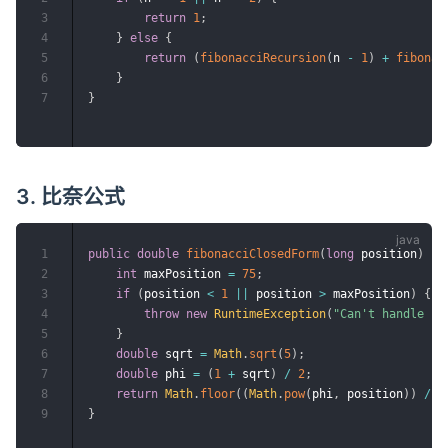
3
return
1
;
4
}
else
{
5
return
(
fibonacciRecursion
(
n 
-
1
)
+
fibonac
6
}
7
}
3. 比奈公式
1
public
double
fibonacciClosedForm
(
long
 position
)
{
2
int
 maxPosition 
=
75
;
3
if
(
position 
<
1
||
 position 
>
 maxPosition
)
{
4
throw
new
RuntimeException
(
"Can't handle po
5
}
6
double
 sqrt 
=
Math
.
sqrt
(
5
)
;
7
double
 phi 
=
(
1
+
 sqrt
)
/
2
;
8
return
Math
.
floor
(
(
Math
.
pow
(
phi
,
 position
)
)
/
 s
9
}