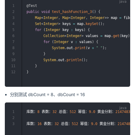
1
@Test
2
public
void
test_hashFunction_3
(
)
{
3
Map
<
Integer
,
Map
<
Integer
,
Integer
>
>
 map 
=
 fibon
4
Set
<
Integer
>
 keys 
=
 map
.
keySet
(
)
;
5
for
(
Integer
 key 
:
 keys
)
{
6
Collection
<
Integer
>
 values 
=
 map
.
get
(
key
)
.
v
7
for
(
Integer
 v 
:
 values
)
{
8
System
.
out
.
print
(
v 
+
" "
)
;
9
}
10
System
.
out
.
println
(
)
;
11
}
12
}
分别测试 dbCount = 8、dbCount = 16
1
库数：
8
 表数：
32
 总值：
512
 幂值：
9.0
 黄金分割：
214748364
2
3
库数：
16
 表数：
32
 总值：
512
 幂值：
9.0
 黄金分割：
21474836