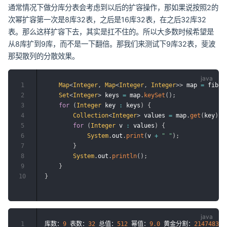
通常情况下做分库分表会考虑到以后的扩容操作，那如果说按照2的
次幂扩容第一次是8库32表，之后是16库32表，在之后32库32
表。那么这样扩容下去，其实是扛不住的。所以大多数时候希望是
从8库扩到9库，而不是一下翻倍。那我们来测试下9库32表，斐波
那契散列的分散效果。
1
Map
<
Integer
,
Map
<
Integer
,
Integer
>
>
 map 
=
 fibon
2
Set
<
Integer
>
 keys 
=
 map
.
keySet
(
)
;
3
for
(
Integer
 key 
:
 keys
)
{
4
Collection
<
Integer
>
 values 
=
 map
.
get
(
key
)
.
v
5
for
(
Integer
 v 
:
 values
)
{
6
System
.
out
.
print
(
v 
+
" "
)
;
7
}
8
System
.
out
.
println
(
)
;
9
}
10
}
1
库数：
9
 表数：
32
 总值：
512
 幂值：
9.0
 黄金分割：
214748364