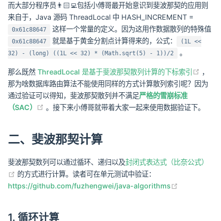
而大部分程序员👨🏻‍💻包括小傅哥最开始意识到斐波那契的应用则
来自于，Java 源码 ThreadLocal 中 HASH_INCREMENT =
这样一个常量的定义。因为这用作数据散列的特殊值
0x61c88647
就是基于黄金分割点计算得来的，公式：
0x61c88647
(1L <<
。
32) - (long) ((1L << 32) * (Math.sqrt(5) - 1))/2
(ope
那么既然
ThreadLocal 是基于斐波那契散列计算的下标索引
，
那为啥数据库路由算法不能使用同样的方式计算散列索引呢？因为
通过验证可以得知，斐波那契散列并不满足
严格的雪崩标准
(opens new window)
（SAC）
。接下来小傅哥就带着大家一起来使用数据验证下。
二、斐波那契计算
斐波那契数列可以通过循环、递归以及
封闭式表达式（比奈公式）
(opens new window)
的方式进行计算。读者可在单元测试中验证：
(opens new
https://github.com/fuzhengwei/java-algorithms
1. 循环计算