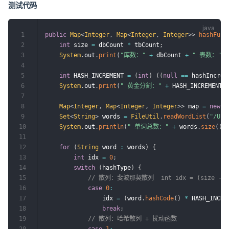
测试代码
1
public
Map
<
Integer
,
Map
<
Integer
,
Integer
>
>
hashFunc
2
int
 size 
=
 dbCount 
*
 tbCount
;
3
System
.
out
.
print
(
"库数："
+
 dbCount 
+
" 表数："
+
4
5
int
 HASH_INCREMENT 
=
(
int
)
(
(
null
==
 hashIncrem
6
System
.
out
.
print
(
" 黄金分割："
+
 HASH_INCREMENT 
7
8
Map
<
Integer
,
Map
<
Integer
,
Integer
>
>
 map 
=
new
C
9
Set
<
String
>
 words 
=
FileUtil
.
readWordList
(
"/Use
10
System
.
out
.
println
(
" 单词总数："
+
 words
.
size
(
)
11
12
for
(
String
 word 
:
 words
)
{
13
int
 idx 
=
0
;
14
switch
(
hashType
)
{
15
// 散列：斐波那契散列  int idx = (size - 1) &
16
case
0
:
17
                idx 
=
(
word
.
hashCode
(
)
*
 HASH_INCRE
18
break
;
19
// 散列：哈希散列 + 扰动函数