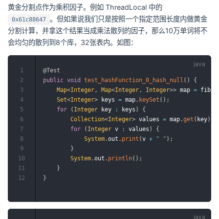
黄金分割点作为乘积因子。例如 ThreadLocal 中的
。但如果说我们只是按照一个指定范围长度内做黄金
0x61c88647
分割计算，并拿这个结果当成乘法散列的因子，那么10万单词将不
会均匀的散列到8个库，32张表内。如图：
1
@Test
2
public
void
test_hashFunction_0_hash_null
(
)
{
3
Map
<
Integer
,
Map
<
Integer
,
Integer
>
>
 map 
=
 fibon
4
Set
<
Integer
>
 keys 
=
 map
.
keySet
(
)
;
5
for
(
Integer
 key 
:
 keys
)
{
6
Collection
<
Integer
>
 values 
=
 map
.
get
(
key
)
.
v
7
for
(
Integer
 v 
:
 values
)
{
8
System
.
out
.
print
(
v 
+
" "
)
;
9
}
10
System
.
out
.
println
(
)
;
11
}
12
}