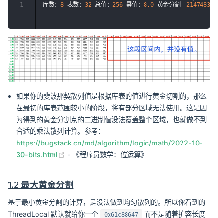
1
库数：
8
 表数：
32
 总值：
256
 幂值：
8.0
 黄金分割：
214748364
如果你的斐波那契散列值是根据库表的值进行黄金切割的，那么
在最初的库表范围较小的阶段，将有部分区域无法使用。这是因
为得到的黄金分割点的二进制值没法覆盖整个区域，也就做不到
合适的乘法散列计算。参考：
https://bugstack.cn/md/algorithm/logic/math/2022-10-
(opens new window)
30-bits.html
- 《程序员数学：位运算》
1.2 最大黄金分割
基于最小黄金分割的计算，是没法做到均匀散列的。所以你看到的
ThreadLocal 默认就给你一个
而不是随着扩容长度
0x61c88647