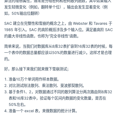
算法的理想属性，通常是分组密码和密码散列函数，其中如果输入
发生轻微变化（例如，翻转单个位），输出会发生显着变化（例
如，50%输出位翻转）
SAC 建立在完整性和雪崩的概念之上，由 Webster 和 Tavares 于
1985 年引入。SAC 的高阶概括涉及多个输入位。满足最高阶 SAC
的最大非线性函数，也称为“完全非线性”函数。
简单来说，当我们对数据库从8库32表扩容到16库32表的时候，每
一个表中的数据总量都应该以50%的数量进行减少。这样才是合理
的。
好，那么接下来我们就来做下雪崩测试；
准备10万个单词用作样本数据。
对比测试除法散列、乘法散列、斐波那契散列。
基于条件1、2，对数据通过不同的散列算法分两次路由到8库32
表和16库32表中，验证每个区间内数据的变化数量，是否在
50%左右。
准备一个 excel 表，来做数据的统计计算。