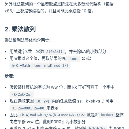
另外除法散列的一个显着缺点是除法在大多数现代架构（包括
x86）上都是微编程的，并且可能比乘法慢 10 倍。
2. 乘法散列
乘法散列法整体包含两步：
用关键字k乘上常数
，并去除kA的小数部分
A(0<A<1)
用m乘以这个值，再取结果的底
公式：
floor
h(K)=Math.floor[m(aK mod 1)]
步骤
：
假设某计算机的字长为 ww 位，而 kk 正好可容于一个字中
(k<2wk<2w)
现在选取范围
内的任意数值 ss，k×sk×s 即可用
[0，2w]
来表示
R1·2w+R0R1·2w+R0
因此
就是将
整体
(k·A)mod1=k·s/2w(k·A)mod1=k·s/2w
k×sk×s
向右平移 ww 位，此时R0R0即为小数部分
再乘以 2m2m 相当于左移 mm 位，散列值
为 R0R0