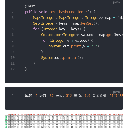
1
@Test
2
public
void
test_hashFunction_3
(
)
{
3
Map
<
Integer
,
Map
<
Integer
,
Integer
>
>
 map 
=
 fibon
4
Set
<
Integer
>
 keys 
=
 map
.
keySet
(
)
;
5
for
(
Integer
 key 
:
 keys
)
{
6
Collection
<
Integer
>
 values 
=
 map
.
get
(
key
)
.
v
7
for
(
Integer
 v 
:
 values
)
{
8
System
.
out
.
print
(
v 
+
" "
)
;
9
}
10
System
.
out
.
println
(
)
;
11
}
12
}
1
库数：
9
 表数：
32
 总值：
512
 幂值：
9.0
 黄金分割：
214748364