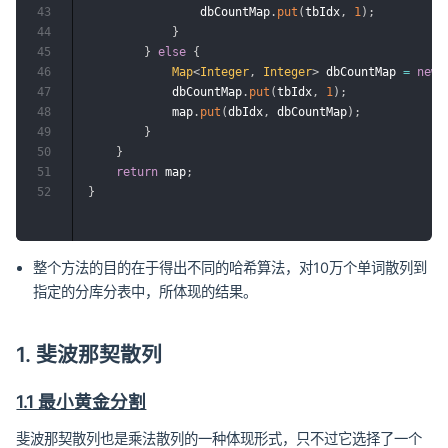
43
                dbCountMap
.
put
(
tbIdx
,
1
)
;
44
}
45
}
else
{
46
Map
<
Integer
,
Integer
>
 dbCountMap 
=
new
47
            dbCountMap
.
put
(
tbIdx
,
1
)
;
48
            map
.
put
(
dbIdx
,
 dbCountMap
)
;
49
}
50
}
51
return
 map
;
52
}
整个方法的目的在于得出不同的哈希算法，对10万个单词散列到
指定的分库分表中，所体现的结果。
1. 斐波那契散列
1.1 最小黄金分割
斐波那契散列也是乘法散列的一种体现形式，只不过它选择了一个