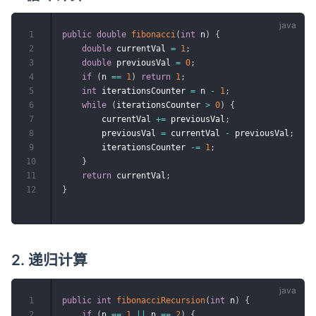
1
public
double
fibonacci
(
int
 n
)
{
2
double
 currentVal 
=
1
;
3
double
 previousVal 
=
0
;
4
if
(
n 
==
1
)
return
1
;
5
int
 iterationsCounter 
=
 n 
-
1
;
6
while
(
iterationsCounter 
>
0
)
{
7
        currentVal 
+=
 previousVal
;
8
        previousVal 
=
 currentVal 
-
 previousVal
;
9
        iterationsCounter 
-=
1
;
10
}
11
return
 currentVal
;
12
}
2. 递归计算
1
public
int
fibonacciRecursion
(
int
 n
)
{
2
if
(
n 
==
1
||
 n 
==
2
)
{