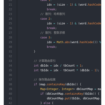
20
case
1
:
21
                idx 
=
(
size 
-
1
)
&
(
word
.
hashCode
(
)
22
break
;
23
// 散列：哈希散列
24
case
2
:
25
                idx 
=
(
size 
-
1
)
&
(
word
.
hashCode
(
)
26
break
;
27
// 散列：整数求模
28
case
3
:
29
                idx 
=
Math
.
abs
(
word
.
hashCode
(
)
)
%
 s
30
break
;
31
}
32
33
// 计算路由索引
34
int
 dbIdx 
=
 idx 
/
 tbCount 
+
1
;
35
int
 tbIdx 
=
 idx 
-
 tbCount 
*
(
dbIdx 
-
1
)
;
36
37
// 保存路由结果
38
if
(
map
.
containsKey
(
dbIdx
)
)
{
39
Map
<
Integer
,
Integer
>
 dbCountMap 
=
 map
.
40
if
(
dbCountMap
.
containsKey
(
tbIdx
)
)
{
41
                dbCountMap
.
put
(
tbIdx
,
 dbCountMap
.
ge
42
}
else
{