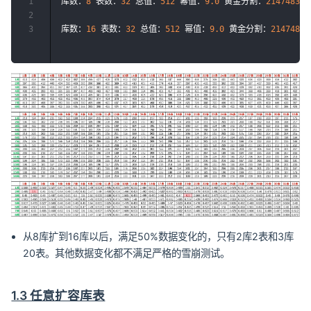
1
库数：
8
 表数：
32
 总值：
512
 幂值：
9.0
 黄金分割：
214748364
2
3
库数：
16
 表数：
32
 总值：
512
 幂值：
9.0
 黄金分割：
21474836
从8库扩到16库以后，满足50%数据变化的，只有2库2表和3库
20表。其他数据变化都不满足严格的雪崩测试。
1.3 任意扩容库表