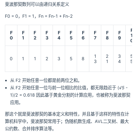
斐波那契数列可以由递归关系定义
F0 = 0，F1 = 1，Fn = Fn-1 + Fn-2
F
F
F
F
F
F
F
F
F
F
F
1
0
1
2
3
4
5
6
7
8
9
0
1
2
3
5
0
1
1
2
3
5
8
3
1
4
5
从 F2 开始任意一位都是前两位之和。
从 F2 开始任意一位与前一位相比的比值，都无限趋近于 (√
5
-
1)/2 = 0.618 因此基于黄金分割的计算应用，也被称为斐波那契
应用。
那这个就是斐波那契的基本定义和特性，并且基于这样的特性在计
算机科学中，斐波那契常用于；伪随机数生成、AVL二叉树、最大
公约数、合并排序算法等。