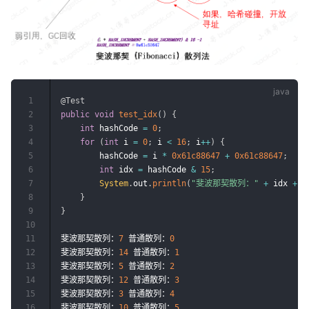
1
@Test
2
public
void
test_idx
(
)
{
3
int
 hashCode 
=
0
;
4
for
(
int
 i 
=
0
;
 i 
<
16
;
 i
++
)
{
5
        hashCode 
=
 i 
*
0x61c88647
+
0x61c88647
;
6
int
 idx 
=
 hashCode 
&
15
;
7
System
.
out
.
println
(
"斐波那契散列："
+
 idx 
+
8
}
9
}
10
11
斐波那契散列：
7
 普通散列：
0
12
斐波那契散列：
14
 普通散列：
1
13
斐波那契散列：
5
 普通散列：
2
14
斐波那契散列：
12
 普通散列：
3
15
斐波那契散列：
3
 普通散列：
4
16
斐波那契散列：
10
 普通散列：
5