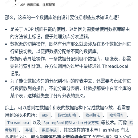
那么，这样的一个数据库路由设计要包括哪些技术知识点呢？
是关于 AOP 切面拦截的使用，这是因为需要给使用数据库路由
的方法做上标记，便于处理分库分表逻辑。
数据源的切换操作，既然有分库那么就会涉及在多个数据源间进
行链接切换，以便把数据分配给不同的数据库。
数据库表寻址操作，一条数据分配到哪个数据库，哪张表，都需
要进行索引计算。在方法调用的过程中最终通过 ThreadLocal
记录。
为了能让数据均匀的分配到不同的库表中去，还需要考虑如何进
行数据散列的操作，不能分库分表后，让数据都集中在某个库的
某个表，这样就失去了分库分表的意义。
综上，可以看到在数据库和表的数据结构下完成数据存放，我需要
用到的技术包括：
、
、
、
、
AOP
数据源切换
散列算法
哈希寻址
l以及
等技术。而像
ThreadLoca
SpringBoot的Starter开发方式
哈
、
、
，其实这样的技术与 HashMap 有太
希散列
寻址
数据存放
多相似之处，
那么学完源码造火箭的机会来了
如果你有过深入分析