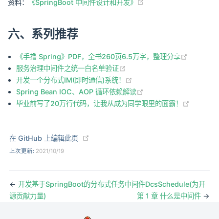
(opens new window)
资料：
《SpringBoot 中间件设计和开发》
六、系列推荐
(opens n
《手撸 Spring》PDF，全书260页6.5万字，整理分享
(opens new window)
服务治理中间件之统一白名单验证
(opens new window)
开发一个分布式IM(即时通信)系统！
(opens new window)
Spring Bean IOC、AOP 循环依赖解读
(opens 
毕业前写了20万行代码，让我从成为同学眼里的面霸！
(opens new window)
在 GitHub 上编辑此页
上次更新:
2021/10/19
←
开发基于SpringBoot的分布式任务中间件DcsSchedule(为开
源贡献力量)
第 1 章 什么是中间件
→