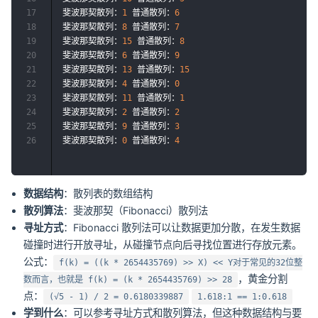
17
斐波那契散列：
1
 普通散列：
6
18
斐波那契散列：
8
 普通散列：
7
19
斐波那契散列：
15
 普通散列：
8
20
斐波那契散列：
6
 普通散列：
9
21
斐波那契散列：
13
 普通散列：
15
22
斐波那契散列：
4
 普通散列：
0
23
斐波那契散列：
11
 普通散列：
1
24
斐波那契散列：
2
 普通散列：
2
25
斐波那契散列：
9
 普通散列：
3
26
斐波那契散列：
0
 普通散列：
4
数据结构
：散列表的数组结构
散列算法
：斐波那契（Fibonacci）散列法
寻址方式
：Fibonacci 散列法可以让数据更加分散，在发生数据
碰撞时进行开放寻址，从碰撞节点向后寻找位置进行存放元素。
公式：
f(k) = ((k * 2654435769) >> X) << Y对于常见的32位整
，黄金分割
数而言，也就是 f(k) = (k * 2654435769) >> 28
点：
(√5 - 1) / 2 = 0.6180339887
1.618:1 == 1:0.618
学到什么
：可以参考寻址方式和散列算法，但这种数据结构与要