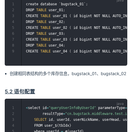
1
create database `bugstack_01`
;
2
DROP 
TABLE
 user_01
;
3
CREATE 
TABLE
 user_01 
(
 id bigint NOT NULL AUTO_INCR
4
DROP 
TABLE
 user_02
;
5
CREATE 
TABLE
 user_02 
(
 id bigint NOT NULL AUTO_INCR
6
DROP 
TABLE
 user_03
;
7
CREATE 
TABLE
 user_03 
(
 id bigint NOT NULL AUTO_INCR
8
DROP 
TABLE
 user_04
;
9
CREATE 
TABLE
 user_04 
(
 id bigint NOT NULL AUTO_INCR
创建相同表结构的多个库存信息，bugstack_01、bugstack_02
5.2 语句配置
1
<
select id
=
"queryUserInfoByUserId"
 parameterType
=
"c
2
        resultType
=
"cn.bugstack.middleware.test.inf
3
SELECT
 id
,
 userId
,
 userNickName
,
 userHead
,
 user
4
    FROM user_$
{
tbIdx
}
5
    where userId 
=
 #
{
userId
}