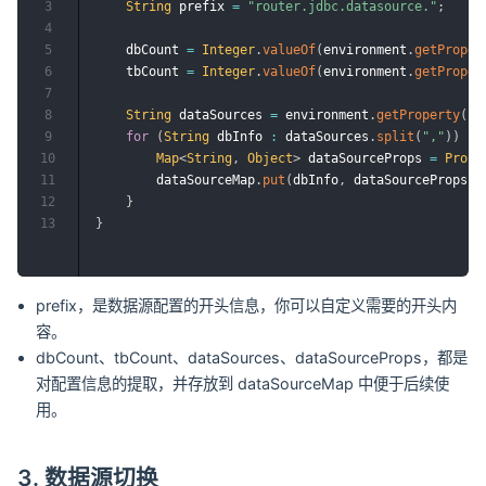
3
String
 prefix 
=
"router.jdbc.datasource."
;
4
5
    dbCount 
=
Integer
.
valueOf
(
environment
.
getProper
6
    tbCount 
=
Integer
.
valueOf
(
environment
.
getProper
7
8
String
 dataSources 
=
 environment
.
getProperty
(
pr
9
for
(
String
 dbInfo 
:
 dataSources
.
split
(
","
)
)
{
10
Map
<
String
,
Object
>
 dataSourceProps 
=
Prope
11
        dataSourceMap
.
put
(
dbInfo
,
 dataSourceProps
)
;
12
}
13
}
prefix，是数据源配置的开头信息，你可以自定义需要的开头内
容。
dbCount、tbCount、dataSources、dataSourceProps，都是
对配置信息的提取，并存放到 dataSourceMap 中便于后续使
用。
3. 数据源切换