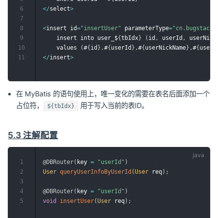
6
<
/
select
>
7
8
<
insert id
=
"insertUser"
 parameterType
=
"cn.bugstack.
9
    insert into user_$
{
tbIdx
}
(
id
,
 userId
,
 userNick
10
    values 
(
#
{
id
}
,
#
{
userId
}
,
#
{
userNickName
}
,
#
{
userH
11
<
/
insert
>
在 MyBatis 的语句使用上，唯一变化的需要在表名后面添加一个
占位符，
用于写入当前的表ID。
${tbIdx}
5.3 注解配置
1
@DBRouter
(
key 
=
"userId"
)
2
User
queryUserInfoByUserId
(
User
 req
)
;
3
4
@DBRouter
(
key 
=
"userId"
)
5
void
insertUser
(
User
 req
)
;