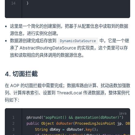
14
}
这里是一个简化的创建案例，把基于从配置信息中读取到的数据
源信息，进行实例化创建。
数据源创建完成后存放到
中，它是一个继
DynamicDataSource
承了 AbstractRoutingDataSource 的实现类，这个类里可以存
放和读取相应的具体调用的数据源信息。
4. 切面拦截
在 AOP 的切面拦截中需要完成；数据库路由计算、扰动函数加强散
列、计算库表索引、设置到 ThreadLocal 传递数据源，整体案例代
码如下：
1
@Around
(
"aopPoint() && @annotation(dbRouter)"
)
2
public
Object
doRouter
(
ProceedingJoinPoint
 jp
,
DBRo
3
String
 dbKey 
=
 dbRouter
.
key
(
)
;