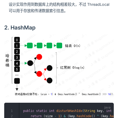
设计实现作用到数据库上的结构相差较大，不过 ThreadLocal
可以用于存放和传递数据索引信息。
2. HashMap
1
public
static
int
disturbHashIdx
(
String
 key
,
int
 si
2
return
(
size 
-
1
)
&
(
key
.
hashCode
(
)
^
(
key
.
hash