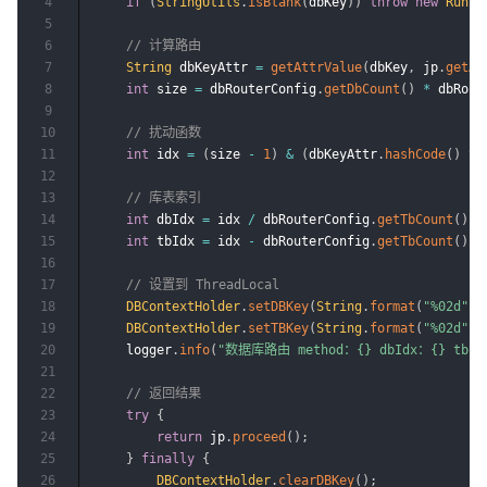
4
if
(
StringUtils
.
isBlank
(
dbKey
)
)
throw
new
Runti
5
6
// 计算路由
7
String
 dbKeyAttr 
=
getAttrValue
(
dbKey
,
 jp
.
getAr
8
int
 size 
=
 dbRouterConfig
.
getDbCount
(
)
*
 dbRout
9
10
// 扰动函数
11
int
 idx 
=
(
size 
-
1
)
&
(
dbKeyAttr
.
hashCode
(
)
^
12
13
// 库表索引
14
int
 dbIdx 
=
 idx 
/
 dbRouterConfig
.
getTbCount
(
)
+
15
int
 tbIdx 
=
 idx 
-
 dbRouterConfig
.
getTbCount
(
)
*
16
17
// 设置到 ThreadLocal
18
DBContextHolder
.
setDBKey
(
String
.
format
(
"%02d"
,
 
19
DBContextHolder
.
setTBKey
(
String
.
format
(
"%02d"
,
 
20
    logger
.
info
(
"数据库路由 method：{} dbIdx：{} tbId
21
22
// 返回结果
23
try
{
24
return
 jp
.
proceed
(
)
;
25
}
finally
{
26
DBContextHolder
.
clearDBKey
(
)
;