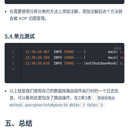
在需要使用分库分表的方法上添加注解，添加注解后这个方法就
会被 AOP 切面管理。
5.4 单元测试
1
22
:
38
:
20.067
  INFO 
19900
--
-
[
           main
]
c
.
b
.
2
22
:
38
:
20.594
  INFO 
19900
--
-
[
           main
]
cn
.
b
3
22
:
38
:
20.620
  INFO 
19900
--
-
[
extShutdownHook
]
o
.
s
.
4
以上就是我们使用自己的数据库路由组件执行时的一个日志信
息，可以看到这里包含了路由操作，在2库3表：
数据库路由
method：queryUserInfoByUserId dbIdx：2 tbIdx：3
五、总结