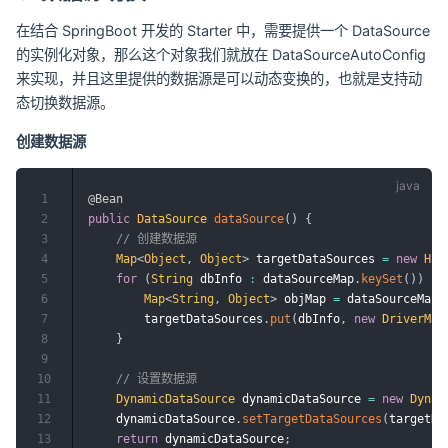
在结合 SpringBoot 开发的 Starter 中，需要提供一个 DataSource
的实例化对象，那么这个对象我们就放在 DataSourceAutoConfig
来实现，并且这里提供的数据源是可以动态变换的，也就是支持动
态切换数据源。
创建数据源
1
@Bean
2
public
DataSource
dataSource
(
)
{
3
// 创建数据源
4
Map
<
Object
,
Object
>
 targetDataSources 
=
new
Has
5
for
(
String
 dbInfo 
:
 dataSourceMap
.
keySet
(
)
)
{
6
Map
<
String
,
Object
>
 objMap 
=
 dataSourceMap
.
7
        targetDataSources
.
put
(
dbInfo
,
new
DriverMan
8
}
9
10
// 设置数据源
11
DynamicDataSource
 dynamicDataSource 
=
new
Dynam
12
    dynamicDataSource
.
setTargetDataSources
(
targetDa
13
return
 dynamicDataSource
;