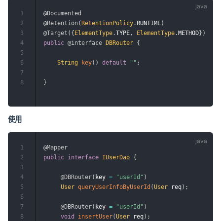
1
@Documented
2
@Retention
(
RetentionPolicy
.
RUNTIME
)
3
@Target
(
{
ElementType
.
TYPE
,
ElementType
.
METHOD
}
)
4
public
@interface
DBRouter
{
5
6
String
key
(
)
default
""
;
7
8
}
使用
1
@Mapper
2
public
interface
IUserDao
{
3
4
@DBRouter
(
key 
=
"userId"
)
5
User
queryUserInfoByUserId
(
User
 req
)
;
6
7
@DBRouter
(
key 
=
"userId"
)
8
void
insertUser
(
User
 req
)
;