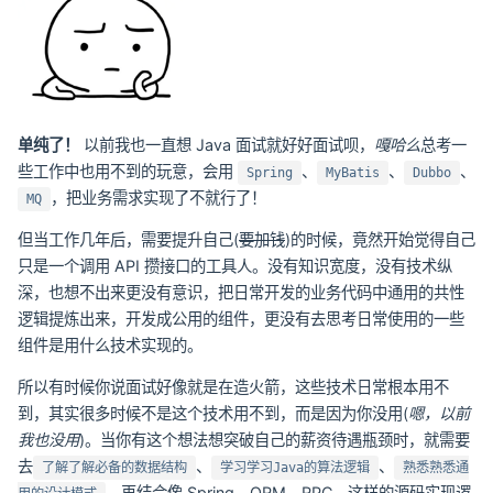
单纯了！
以前我也一直想 Java 面试就好好面试呗，
嘎哈么
总考一
些工作中也用不到的玩意，会用
、
、
、
Spring
MyBatis
Dubbo
，把业务需求实现了不就行了！
MQ
但当工作几年后，需要提升自己(
要加钱
)的时候，竟然开始觉得自己
只是一个调用 API 攒接口的工具人。没有知识宽度，没有技术纵
深，也想不出来更没有意识，把日常开发的业务代码中通用的共性
逻辑提炼出来，开发成公用的组件，更没有去思考日常使用的一些
组件是用什么技术实现的。
所以有时候你说面试好像就是在造火箭，这些技术日常根本用不
到，其实很多时候不是这个技术用不到，而是因为你没用(
嗯，以前
我也没用
)。当你有这个想法想突破自己的薪资待遇瓶颈时，就需要
去
、
、
了解了解必备的数据结构
学习学习Java的算法逻辑
熟悉熟悉通
、再结合像 Spring、ORM、RPC，这样的源码实现逻