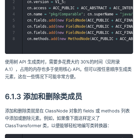
2
cn
.
version 
=
 V1_5
;
3
cn
.
access 
=
 ACC_PUBLIC 
+
 ACC_ABSTRACT 
+
 ACC_INTERFA
4
cn
.
name 
=
"pkg/Comparable"
;
 cn
.
superName 
=
"java/la
5
cn
.
fields
.
add
(
new
FieldNode
(
ACC_PUBLIC 
+
 ACC_FINAL 
6
cn
.
fields
.
add
(
new
FieldNode
(
ACC_PUBLIC 
+
 ACC_FINAL 
7
cn
.
fields
.
add
(
new
FieldNode
(
ACC_PUBLIC 
+
 ACC_FINAL 
8
cn
.
methods
.
add
(
new
MethodNode
(
ACC_PUBLIC 
+
 ACC_ABST
使用树 API 生成类时，需要多花费大约 30%的时间（见附录
A.1），占用的内存也多于使用核心 API。但可以按任意顺序生成类
元素，这在一些情况下可能非常方便。
6.1.3 添加和删除类成员
添加和删除类就是在 ClassNode 对象的 fields 或 methods 列表
中添加或删除元素。例如，如果像下面这样定义了
ClassTransformer 类，以便能够轻松地编写类转换器：