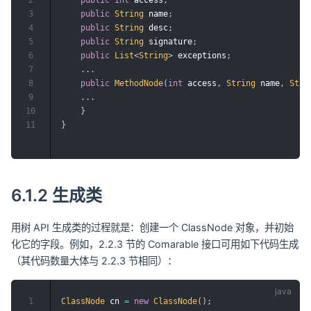
2
public
int
 access
;
3
public
String
 name
;
4
public
String
 desc
;
5
public
String
 signature
;
6
public
List
<
String
>
 exceptions
;
7
.
.
.
8
public
MethodNode
(
int
 access
,
String
 name
,
Stri
9
.
.
.
10
}
11
}
6.1.2 生成类
用树 API 生成类的过程就是：创建一个 ClassNode 对象，并初始
化它的字段。例如，2.2.3 节的 Comarable 接口可用如下代码生成
（其代码数量大体与 2.2.3 节相同）：
1
ClassNode
 cn 
=
new
ClassNode
(
)
;