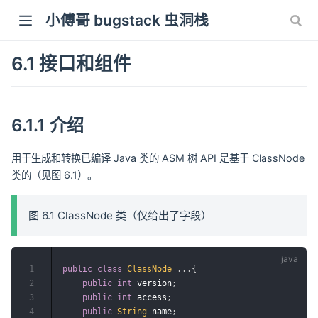
小傅哥 bugstack 虫洞栈
6.1 接口和组件
6.1.1 介绍
用于生成和转换已编译 Java 类的 ASM 树 API 是基于 ClassNode
类的（见图 6.1）。
图 6.1 ClassNode 类（仅给出了字段）
1
public
class
ClassNode
.
.
.
{
2
public
int
 version
;
3
public
int
 access
;
4
public
String
 name
;