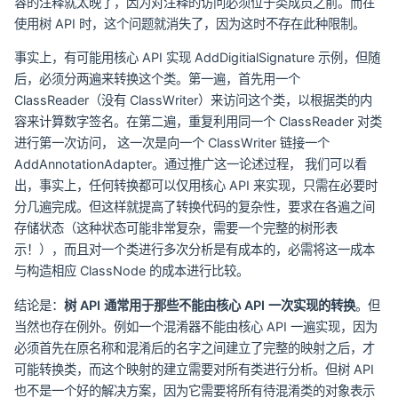
容的注释就太晚了，因为对注释的访问必须位于类成员之前。而在
使用树 API 时，这个问题就消失了，因为这时不存在此种限制。
事实上，有可能用核心 API 实现 AddDigitialSignature 示例，但随
后，必须分两遍来转换这个类。第一遍，首先用一个
ClassReader（没有 ClassWriter）来访问这个类，以根据类的内
容来计算数字签名。在第二遍，重复利用同一个 ClassReader 对类
进行第一次访问， 这一次是向一个 ClassWriter 链接一个
AddAnnotationAdapter。通过推广这一论述过程， 我们可以看
出，事实上，任何转换都可以仅用核心 API 来实现，只需在必要时
分几遍完成。但这样就提高了转换代码的复杂性，要求在各遍之间
存储状态（这种状态可能非常复杂，需要一个完整的树形表
示！），而且对一个类进行多次分析是有成本的，必需将这一成本
与构造相应 ClassNode 的成本进行比较。
结论是：
树 API 通常用于那些不能由核心 API 一次实现的转换
。但
当然也存在例外。例如一个混淆器不能由核心 API 一遍实现，因为
必须首先在原名称和混淆后的名字之间建立了完整的映射之后，才
可能转换类，而这个映射的建立需要对所有类进行分析。但树 API
也不是一个好的解决方案，因为它需要将所有待混淆类的对象表示