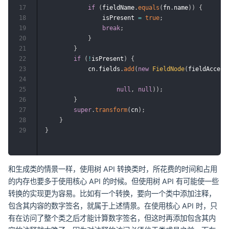
17
if
(
fieldName
.
equals
(
fn
.
name
)
)
{
18
                isPresent 
=
true
;
19
break
;
20
}
21
}
22
if
(
!
isPresent
)
{
23
            cn
.
fields
.
add
(
new
FieldNode
(
fieldAccess
24
25
null
,
null
)
)
;
26
}
27
super
.
transform
(
cn
)
;
28
}
29
}
和生成类的情景一样，使用树 API 转换类时，所花费的时间和占用
的内存也要多于使用核心 API 的时候。但使用树 API 有可能使一些
转换的实现更为容易。比如有一个转换，要向一个类中添加注释，
包含其内容的数字签名，就属于上述情景。在使用核心 API 时，只
有在访问了整个类之后才能计算数字签名，但这时再添加包含其内