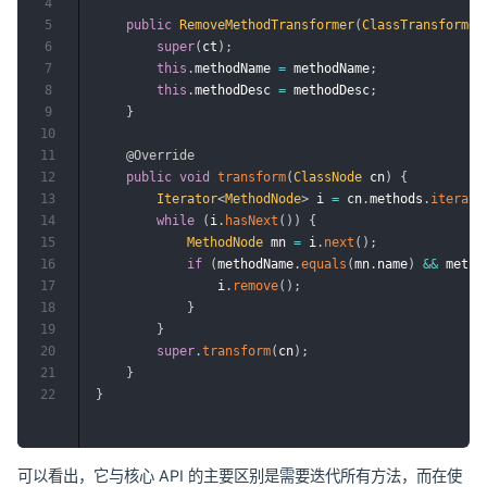
4
5
public
RemoveMethodTransformer
(
ClassTransformer
6
super
(
ct
)
;
7
this
.
methodName 
=
 methodName
;
8
this
.
methodDesc 
=
 methodDesc
;
9
}
10
11
@Override
12
public
void
transform
(
ClassNode
 cn
)
{
13
Iterator
<
MethodNode
>
 i 
=
 cn
.
methods
.
iterato
14
while
(
i
.
hasNext
(
)
)
{
15
MethodNode
 mn 
=
 i
.
next
(
)
;
16
if
(
methodName
.
equals
(
mn
.
name
)
&&
 metho
17
                i
.
remove
(
)
;
18
}
19
}
20
super
.
transform
(
cn
)
;
21
}
22
}
可以看出，它与核心 API 的主要区别是需要迭代所有方法，而在使