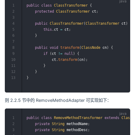
1
public
class
ClassTransformer
{
2
protected
ClassTransformer
 ct
;
3
4
public
ClassTransformer
(
ClassTransformer
 ct
)
{
5
this
.
ct 
=
 ct
;
6
}
7
8
public
void
transform
(
ClassNode
 cn
)
{
9
if
(
ct 
!=
null
)
{
10
            ct
.
transform
(
cn
)
;
11
}
12
}
13
}
则 2.2.5 节中的 RemoveMethodAdapter 可实现如下：
1
public
class
RemoveMethodTransformer
extends
ClassT
2
private
String
 methodName
;
3
private
String
 methodDesc
;