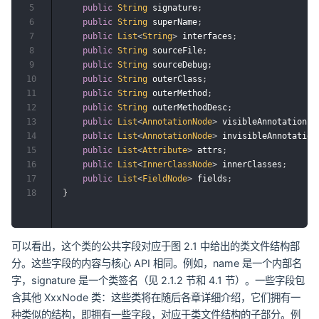
5
public
String
 signature
;
6
public
String
 superName
;
7
public
List
<
String
>
 interfaces
;
8
public
String
 sourceFile
;
9
public
String
 sourceDebug
;
10
public
String
 outerClass
;
11
public
String
 outerMethod
;
12
public
String
 outerMethodDesc
;
13
public
List
<
AnnotationNode
>
 visibleAnnotations
;
14
public
List
<
AnnotationNode
>
 invisibleAnnotation
15
public
List
<
Attribute
>
 attrs
;
16
public
List
<
InnerClassNode
>
 innerClasses
;
17
public
List
<
FieldNode
>
 fields
;
18
}
可以看出，这个类的公共字段对应于图 2.1 中给出的类文件结构部
分。这些字段的内容与核心 API 相同。例如，name 是一个内部名
字，signature 是一个类签名（见 2.1.2 节和 4.1 节）。一些字段包
含其他 XxxNode 类：这些类将在随后各章详细介绍，它们拥有一
种类似的结构，即拥有一些字段，对应于类文件结构的子部分。例