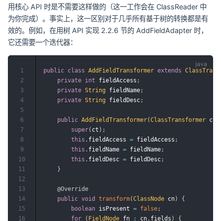
用核心 API 时是不需要这样做的（这一工作会在 ClassReader 中
为你完成）。事实上，这一区别对于几乎所有基于树的转换都是有
效的。例如，在用树 API 实现 2.2.6 节的 AddFieldAdapter 时，
它还需要一个迭代器：
1
public
class
AddFieldTransformer
extends
ClassTrans
2
private
int
 fieldAccess
;
3
private
String
 fieldName
;
4
private
String
 fieldDesc
;
5
6
public
AddFieldTransformer
(
ClassTransformer
 ct
,
7
super
(
ct
)
;
8
this
.
fieldAccess 
=
 fieldAccess
;
9
this
.
fieldName 
=
 fieldName
;
10
this
.
fieldDesc 
=
 fieldDesc
;
11
}
12
13
@Override
14
public
void
transform
(
ClassNode
 cn
)
{
15
boolean
 isPresent 
=
false
;
16
for
(
FieldNode
 fn 
:
 cn
.
fields
)
{