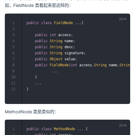
如，FieldNode 类看起来是这样的：
1
public
class
FieldNode
.
.
.
{
2
3
public
int
 access
;
4
public
String
 name
;
5
public
String
 desc
;
6
public
String
 signature
;
7
public
Object
 value
;
8
public
FieldNode
(
int
 access
,
String
 name
,
String
 
9
.
.
.
10
}
11
.
.
.
12
}
MethodNode 类是类似的：
1
public
class
MethodNode
.
.
.
{