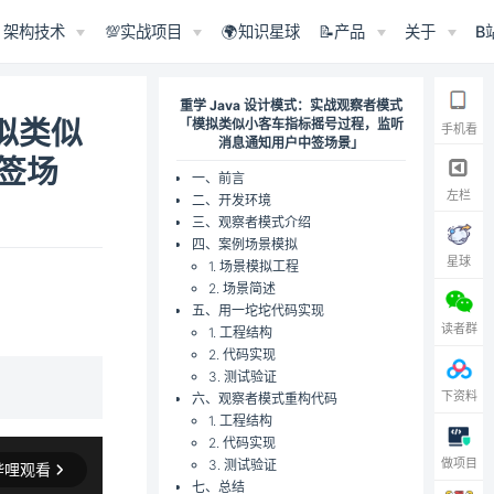
架构技术
💯实战项目
🌍知识星球
📝产品
关于
B
重学 Java 设计模式：实战观察者模式
拟类似
「模拟类似小客车指标摇号过程，监听
手机看
消息通知用户中签场景」
签场
一、前言
左栏
二、开发环境
三、观察者模式介绍
四、案例场景模拟
星球
1. 场景模拟工程
2. 场景简述
五、用一坨坨代码实现
读者群
1. 工程结构
2. 代码实现
3. 测试验证
下资料
六、观察者模式重构代码
1. 工程结构
2. 代码实现
做项目
3. 测试验证
七、总结