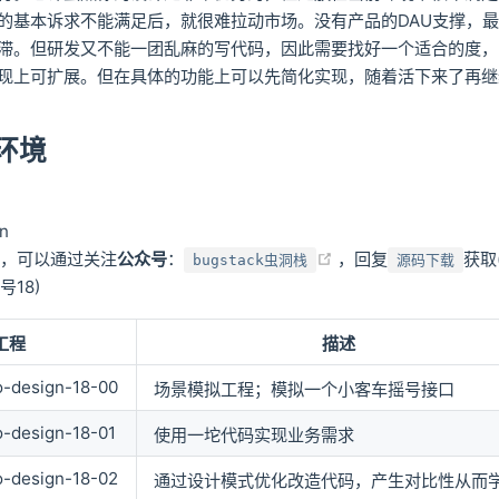
的基本诉求不能满足后，就很难拉动市场。没有产品的DAU支撑，
滞。但研发又不能一团乱麻的写代码，因此需要找好一个适合的度，
现上可扩展。但在具体的功能上可以先简化实现，随着活下来了再继
环境
en
(opens new window
个，可以通过关注
公众号
：
，回复
获取
bugstack虫洞栈
源码下载
18)
工程
描述
o-design-18-00
场景模拟工程；模拟一个小客车摇号接口
o-design-18-01
使用一坨代码实现业务需求
o-design-18-02
通过设计模式优化改造代码，产生对比性从而