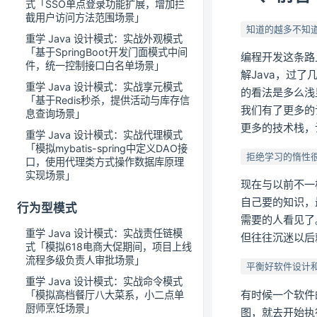
式「SSO单点登录功能扩展，增加拦
截用户访问方法范围场景」
知道的越多不知
重学 Java 设计模式：实战外观模式
「基于SpringBoot开发门面模式中间
编程开发这条路
件，统一控制接口白名单场景」
解Java，过
重学 Java 设计模式：实战享元模式
的看法是多么浅
「基于Redis秒杀，提供活动与库存信
我们有了更多的
息查询场景」
更多的技术栈，
重学 Java 设计模式：实战代理模式
「模拟mybatis-spring中定义DAO接
拒绝学习的惰性
口，使用代理类方式操作数据库原理
实现场景」
现在与以前不一
自己要的知识，
行为型模式
需要的人看见了
重学 Java 设计模式：实战责任链模
但往往沉迷以后
式「模拟618电商大促期间，项目上线
流程多级负责人审批场景」
平衡好软件设计
重学 Java 设计模式：实战命令模式
有时候一个软件
「模拟高档餐厅八大菜系，小二点单
厨师烹饪场景」
图，就去开始执