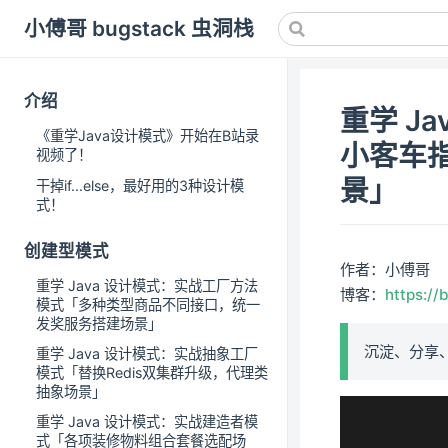
小傅哥 bugstack 虫洞栈
介绍
重学 J
《重学Java设计模式》开始在B站录
小客车
视频了！
景」
干掉if...else，最好用的3种设计模
式！
创建型模式
作者：小傅哥
重学 Java 设计模式：实战工厂方法
博客：
https://
模式「多种类型商品不同接口，统一
发奖服务搭建场景」
沉淀、分享
重学 Java 设计模式：实战抽象工厂
模式「替换Redis双集群升级，代理类
抽象场景」
重学 Java 设计模式：实战建造者模
式「各项装修物料组合套餐选配场