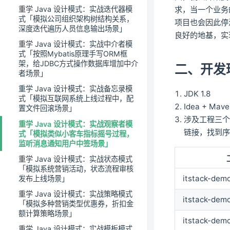
求，当一个业务
重学 Java 设计模式：实战迭代器模
式「模拟公司组织架构树结构关系，
项目也会因此停
深度迭代遍历人员信息输出场景」
良好的地基，实
重学 Java 设计模式：实战中介者模
式「按照Mybatis原理手写ORM框
架，给JDBC方式操作数据库增加中介
二、开发
者场景」
重学 Java 设计模式：实战备忘录模
JDK 1.8
式「模拟互联网系统上线过程中，配
Idea + Mav
置文件回滚场景」
涉及工程三
重学 Java 设计模式：实战观察者模
链接，找到序号
式「模拟类似小客车指标摇号过程，
监听消息通知用户中签场景」
重学 Java 设计模式：实战状态模式
「模拟系统营销活动，状态流程审核
itstack-dem
发布上线场景」
重学 Java 设计模式：实战策略模式
itstack-dem
「模拟多种营销类型优惠券，折扣金
额计算策略场景」
itstack-dem
重学 Java 设计模式：实战模板模式