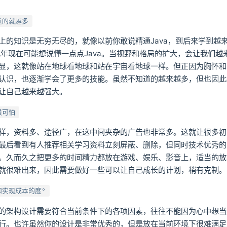
道的就越多
上的知识是无穷无尽的，就像以前你敢说精通Java，到后来学到越
了几年现在可能想说懂一点点Java。当视野和格局的扩大，会让我们越
显，这就像站在地球看地球和站在宇宙看地球一样。但正因为胸怀和
认识，也逐渐学会了更多的技能。虽然不知道的越来越多，但也因此
让自己越来越强大。
很可怕
样，资料多、途径广，在这中间夹杂的广告也非常多。这就让很多初
最后看到有人推荐相关学习资料立刻屏蔽、删除，但同时技术优秀的
。久而久之把更多的时间精力都放在游戏、娱乐、影音上，适当的放
就很难出来，因此需要做好一些可以让自己成长的计划，稍有克制。
和实现成本的度°
的架构设计需要符合当前条件下的各项因素，往往不能因为心中想当
行。也许虽然你的设计是非常优秀的，但是放在当前环境下很难满足