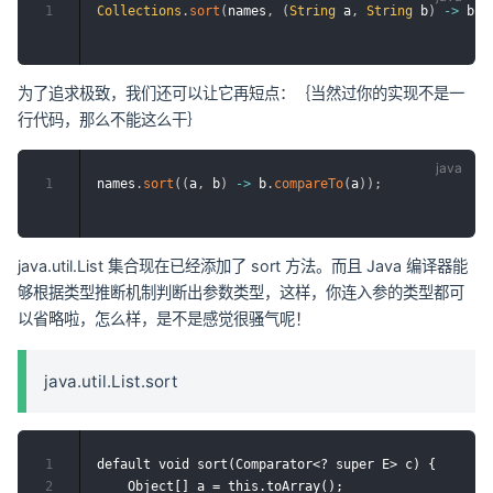
1
Collections
.
sort
(
names
,
(
String
 a
,
String
 b
)
->
 b
.
c
为了追求极致，我们还可以让它再短点：｛当然过你的实现不是一
行代码，那么不能这么干｝
1
names
.
sort
(
(
a
,
 b
)
->
 b
.
compareTo
(
a
)
)
;
java.util.List 集合现在已经添加了 sort 方法。而且 Java 编译器能
够根据类型推断机制判断出参数类型，这样，你连入参的类型都可
以省略啦，怎么样，是不是感觉很骚气呢！
java.util.List.sort
1
default void sort(Comparator<? super E> c) {

2
    Object[] a = this.toArray();
