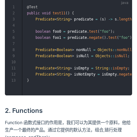
1
@Test
2
public
void
test11
(
)
{
3
Predicate
<
String
>
 predicate 
=
(
s
)
->
 s
.
length
(
)
4
5
boolean
 foo0 
=
 predicate
.
test
(
"foo"
)
;
6
boolean
 foo1 
=
 predicate
.
negate
(
)
.
test
(
"foo"
)
;
7
8
Predicate
<
Boolean
>
 nonNull 
=
Objects
::
nonNull
;
9
Predicate
<
Boolean
>
 isNull 
=
Objects
::
isNull
;
10
11
Predicate
<
String
>
 isEmpty 
=
String
::
isEmpty
;
12
Predicate
<
String
>
 isNotEmpty 
=
 isEmpty
.
negate
(
)
13
}
2. Functions
Function 函数式接口的作用是，我们可以为其提供一个原料，他给
生产一个最终的产品。通过它提供的默认方法，组合,链行处理