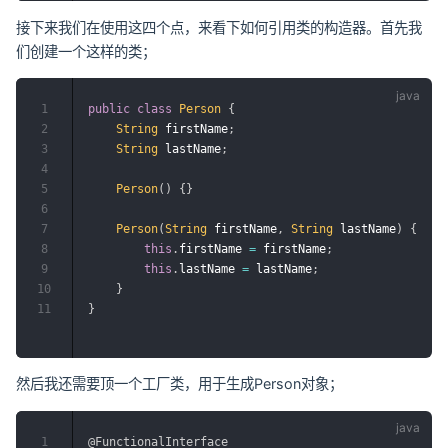
接下来我们在使用这四个点，来看下如何引用类的构造器。首先我
们创建一个这样的类；
1
public
class
Person
{
2
String
 firstName
;
3
String
 lastName
;
4
5
Person
(
)
{
}
6
7
Person
(
String
 firstName
,
String
 lastName
)
{
8
this
.
firstName 
=
 firstName
;
9
this
.
lastName 
=
 lastName
;
10
}
11
}
然后我还需要顶一个工厂类，用于生成Person对象；
1
@FunctionalInterface