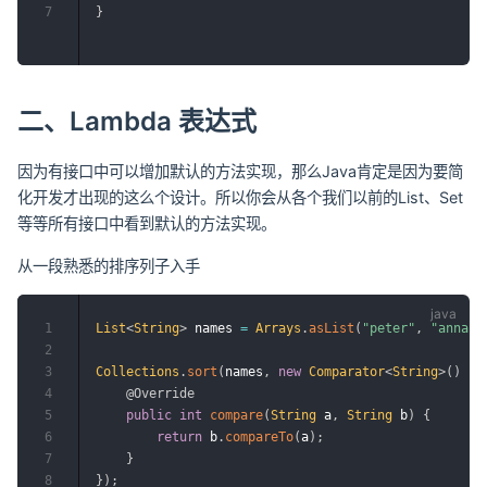
7
}
二、Lambda 表达式
因为有接口中可以增加默认的方法实现，那么Java肯定是因为要简
化开发才出现的这么个设计。所以你会从各个我们以前的List、Set
等等所有接口中看到默认的方法实现。
从一段熟悉的排序列子入手
1
List
<
String
>
 names 
=
Arrays
.
asList
(
"peter"
,
"anna"
,
2
3
Collections
.
sort
(
names
,
new
Comparator
<
String
>
(
)
{
4
@Override
5
public
int
compare
(
String
 a
,
String
 b
)
{
6
return
 b
.
compareTo
(
a
)
;
7
}
8
}
)
;