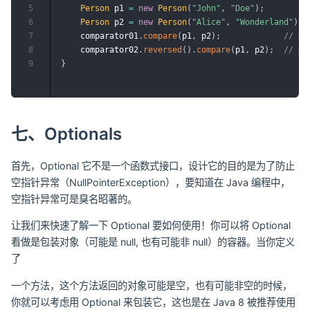
5
Person
 p1 
=
new
Person
(
"John"
,
"Doe"
)
;
6
Person
 p2 
=
new
Person
(
"Alice"
,
"Wonderland"
)
;
7
    comparator01
.
compare
(
p1
,
 p2
)
;
// > 
8
    comparator02
.
reversed
(
)
.
compare
(
p1
,
 p2
)
;
// < 
9
}
七、Optionals
首先，Optional 它不是一个函数式接口，设计它的目的是为了防止
空指针异常（NullPointerException），要知道在 Java 编程中，
空指针异常可是臭名昭著的。
让我们来快速了解一下 Optional 要如何使用！你可以将 Optional
看做是包装对象（可能是 null, 也有可能非 null）的容器。当你定义
了
一个方法，这个方法返回的对象可能是空，也有可能非空的时候，
你就可以考虑用 Optional 来包装它，这也是在 Java 8 被推荐使用