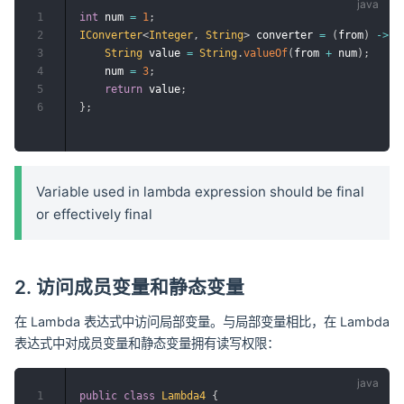
1
int
 num 
=
1
;
2
IConverter
<
Integer
,
String
>
 converter 
=
(
from
)
->
{
3
String
 value 
=
String
.
valueOf
(
from 
+
 num
)
;
4
    num 
=
3
;
5
return
 value
;
6
}
;
Variable used in lambda expression should be final
or effectively final
2. 访问成员变量和静态变量
在 Lambda 表达式中访问局部变量。与局部变量相比，在 Lambda
表达式中对成员变量和静态变量拥有读写权限：
1
public
class
Lambda4
{