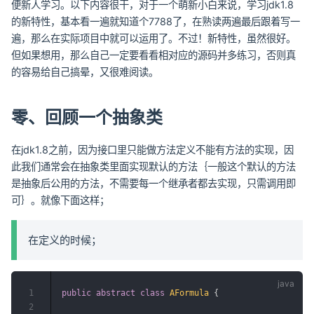
便新人学习。以下内容很干，对于一个萌新小白来说，学习jdk1.8
的新特性，基本看一遍就知道个7788了，在熟读两遍最后跟着写一
遍，那么在实际项目中就可以运用了。不过！新特性，虽然很好。
但如果想用，那么自己一定要看看相对应的源码并多练习，否则真
的容易给自己搞晕，又很难阅读。
零、回顾一个抽象类
在jdk1.8之前，因为接口里只能做方法定义不能有方法的实现，因
此我们通常会在抽象类里面实现默认的方法｛一般这个默认的方法
是抽象后公用的方法，不需要每一个继承者都去实现，只需调用即
可｝。就像下面这样；
在定义的时候；
1
public
abstract
class
AFormula
{
2