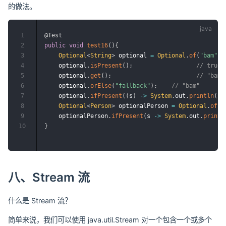
的做法。
1
@Test
2
public
void
test16
(
)
{
3
Optional
<
String
>
 optional 
=
Optional
.
of
(
"bam"
)
;
4
    optional
.
isPresent
(
)
;
// true
5
    optional
.
get
(
)
;
// "bam"
6
    optional
.
orElse
(
"fallback"
)
;
// "bam"
7
    optional
.
ifPresent
(
(
s
)
->
System
.
out
.
println
(
s
.
8
Optional
<
Person
>
 optionalPerson 
=
Optional
.
of
(
n
9
    optionalPerson
.
ifPresent
(
s 
->
System
.
out
.
printl
10
}
八、Stream 流
什么是 Stream 流？
简单来说，我们可以使用 java.util.Stream 对一个包含一个或多个