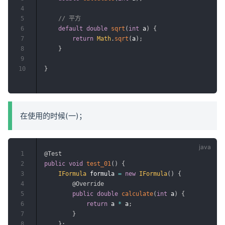
4
5
// 平方
6
default
double
sqrt
(
int
 a
)
{
7
return
Math
.
sqrt
(
a
)
;
8
}
9
10
}
在使用的时候(一)；
1
@Test
2
public
void
test_01
(
)
{
3
IFormula
 formula 
=
new
IFormula
(
)
{
4
@Override
5
public
double
calculate
(
int
 a
)
{
6
return
 a 
*
 a
;
7
}
8
}
;