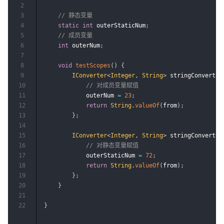
2
3
// 静态变量
4
static
int
 outerStaticNum
;
5
// 成员变量
6
int
 outerNum
;
7
8
void
testScopes
(
)
{
9
IConverter
<
Integer
,
String
>
 stringConverter
10
// 对成员变量赋值
11
            outerNum 
=
23
;
12
return
String
.
valueOf
(
from
)
;
13
}
;
14
15
IConverter
<
Integer
,
String
>
 stringConverter
16
// 对静态变量赋值
17
            outerStaticNum 
=
72
;
18
return
String
.
valueOf
(
from
)
;
19
}
;
20
}
21
22
}