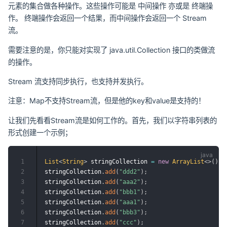
元素的集合做各种操作。这些操作可能是 中间操作 亦或是 终端操
作。 终端操作会返回一个结果，而中间操作会返回一个 Stream
流。
需要注意的是，你只能对实现了 java.util.Collection 接口的类做流
的操作。
Stream 流支持同步执行，也支持并发执行。
注意：Map不支持Stream流，但是他的key和value是支持的！
让我们先看看Stream流是如何工作的。首先，我们以字符串列表的
形式创建一个示例；
1
List
<
String
>
 stringCollection 
=
new
ArrayList
<
>
(
)
;
2
stringCollection
.
add
(
"ddd2"
)
;
3
stringCollection
.
add
(
"aaa2"
)
;
4
stringCollection
.
add
(
"bbb1"
)
;
5
stringCollection
.
add
(
"aaa1"
)
;
6
stringCollection
.
add
(
"bbb3"
)
;
7
stringCollection
.
add
(
"ccc"
)
;