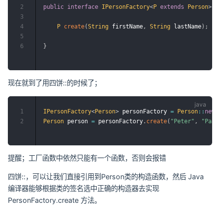
2
public
interface
IPersonFactory
<
P
extends
Person
>
{
3
4
P
create
(
String
 firstName
,
String
 lastName
)
;
5
6
}
现在就到了用四饼::的时候了；
1
IPersonFactory
<
Person
>
 personFactory 
=
Person
::
new
;
2
Person
 person 
=
 personFactory
.
create
(
"Peter"
,
"Park
提醒；工厂函数中依然只能有一个函数，否则会报错
四饼::，可以让我们直接引用到Person类的构造函数，然后 Java
编译器能够根据类的签名选中正确的构造器去实现
PersonFactory.create 方法。