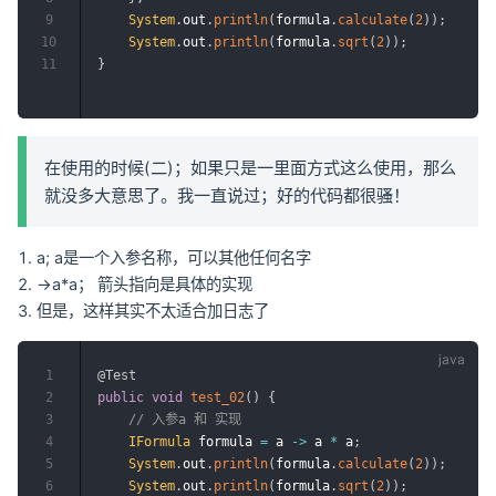
9
System
.
out
.
println
(
formula
.
calculate
(
2
)
)
;
10
System
.
out
.
println
(
formula
.
sqrt
(
2
)
)
;
11
}
在使用的时候(二)；如果只是一里面方式这么使用，那么
就没多大意思了。我一直说过；好的代码都很骚！
a; a是一个入参名称，可以其他任何名字
->a*a； 箭头指向是具体的实现
但是，这样其实不太适合加日志了
1
@Test
2
public
void
test_02
(
)
{
3
// 入参a 和 实现
4
IFormula
 formula 
=
 a 
->
 a 
*
 a
;
5
System
.
out
.
println
(
formula
.
calculate
(
2
)
)
;
6
System
.
out
.
println
(
formula
.
sqrt
(
2
)
)
;