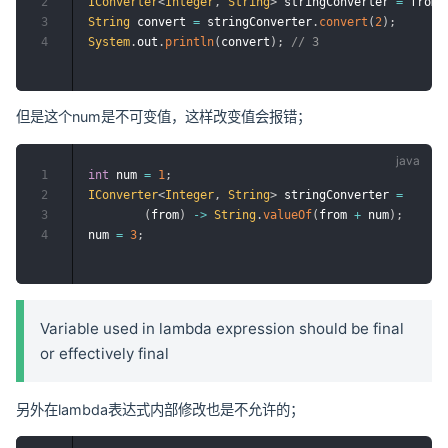
2
IConverter
<
Integer
,
String
>
 stringConverter 
=
 from 
3
String
 convert 
=
 stringConverter
.
convert
(
2
)
;
4
System
.
out
.
println
(
convert
)
;
// 3
但是这个num是不可变值，这样改变值会报错；
1
int
 num 
=
1
;
2
IConverter
<
Integer
,
String
>
 stringConverter 
=
3
(
from
)
->
String
.
valueOf
(
from 
+
 num
)
;
4
num 
=
3
;
Variable used in lambda expression should be final
or effectively final
另外在lambda表达式内部修改也是不允许的；