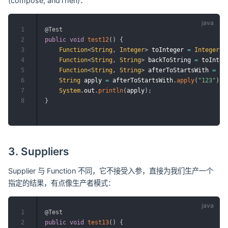
(compose, andThen)：
1
@Test
2
public
void
test12
(
)
{
3
Function
<
String
,
Integer
>
 toInteger 
=
Integer
::
4
Function
<
String
,
String
>
 backToString 
=
 toInteg
5
Function
<
String
,
String
>
 afterToStartsWith 
=
 ba
6
String
 apply 
=
 afterToStartsWith
.
apply
(
"123"
)
;
/
7
System
.
out
.
println
(
apply
)
;
8
}
3. Suppliers
Supplier 与 Function 不同，它不接受入参，直接为我们生产一个
指定的结果，有点像生产者模式：
1
@Test
2
public
void
test13
(
)
{