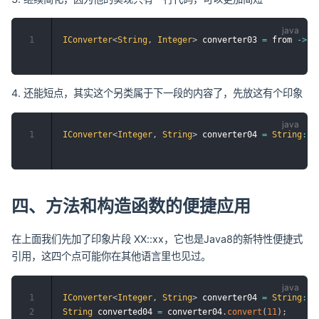
1
IConverter
<
String
,
Integer
>
 converter03 
=
 from 
->
I
还能短点，其实这个另类属于下一段的内容了，先放这有个印象
1
IConverter
<
Integer
,
String
>
 converter04 
=
String
::
v
四、方法和构造函数的便捷应用
在上面我们先加了印象片段 XX::xx，它也是Java8的新特性便捷式
引用，这四个点可能你在其他语言里也见过。
1
IConverter
<
Integer
,
String
>
 converter04 
=
String
::
v
2
String
 converted04 
=
 converter04
.
convert
(
11
)
;