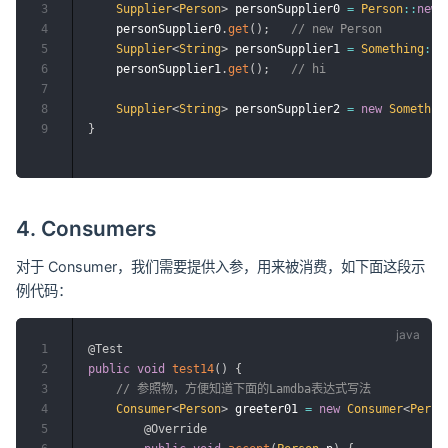
3
Supplier
<
Person
>
 personSupplier0 
=
Person
::
new
;
4
    personSupplier0
.
get
(
)
;
// new Person
5
Supplier
<
String
>
 personSupplier1 
=
Something
::
t
6
    personSupplier1
.
get
(
)
;
// hi
7
8
Supplier
<
String
>
 personSupplier2 
=
new
Somethin
9
}
4. Consumers
对于 Consumer，我们需要提供入参，用来被消费，如下面这段示
例代码：
1
@Test
2
public
void
test14
(
)
{
3
// 参照物，方便知道下面的Lamdba表达式写法
4
Consumer
<
Person
>
 greeter01 
=
new
Consumer
<
Perso
5
@Override