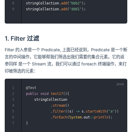
8
stringCollection
.
add
(
"bbb2"
)
;
9
stringCollection
.
add
(
"ddd1"
)
;
1. Filter 过滤
Filter 的入参是一个 Predicate, 上面已经说到，Predicate 是一个断
言的中间操作，它能够帮我们筛选出我们需要的集合元素。它的返
参同样 是一个 Stream 流，我们可以通过 foreach 终端操作，来打
印被筛选的元素：
1
@Test
2
public
void
test17
(
)
{
3
    stringCollection

4
.
stream
(
)
5
.
filter
(
(
s
)
->
 s
.
startsWith
(
"a"
)
)
6
.
forEach
(
System
.
out
::
println
)
;
7
}