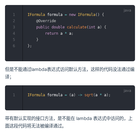
1
IFormula
 formula 
=
new
IFormula
(
)
{
2
@Override
3
public
double
calculate
(
int
 a
)
{
4
return
 a 
*
 a
;
5
}
6
}
;
但是不能通过lambda表达式访问默认方法，这样的代码没法通过编
译；
1
IFormula
 formula 
=
(
a
)
->
sqrt
(
a 
*
 a
)
;
带有默认实现的接口方法，是不能在 lambda 表达式中访问的，上
面这段代码将无法被编译通过。