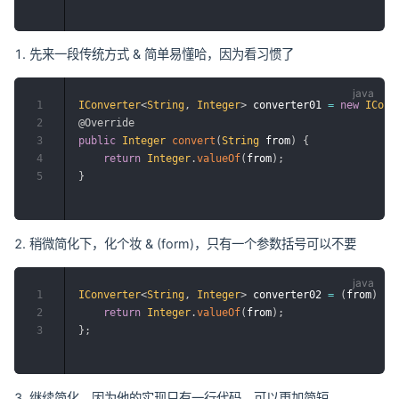
先来一段传统方式 & 简单易懂哈，因为看习惯了
1
IConverter
<
String
,
Integer
>
 converter01 
=
new
IConv
2
@Override
3
public
Integer
convert
(
String
 from
)
{
4
return
Integer
.
valueOf
(
from
)
;
5
}
稍微简化下，化个妆 & (form)，只有一个参数括号可以不要
1
IConverter
<
String
,
Integer
>
 converter02 
=
(
from
)
->
2
return
Integer
.
valueOf
(
from
)
;
3
}
;
继续简化，因为他的实现只有一行代码，可以更加简短