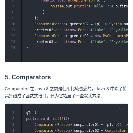
6
public
void
accept
(
Person
 p
)
{
7
System
.
out
.
println
(
"Hello, "
+
 p
.
firstN
8
}
9
}
;
10
Consumer
<
Person
>
 greeter02 
=
(
p
)
->
System
.
out
.
11
    greeter02
.
accept
(
new
Person
(
"Luke"
,
"Skywalker"
12
Consumer
<
Person
>
 greeter03 
=
new
MyConsumer
<
Per
13
    greeter03
.
accept
(
new
Person
(
"Luke"
,
"Skywalker"
14
}
5. Comparators
Comparator 在 Java 8 之前是使用比较普遍的。Java 8 中除了将
其升级成了函数式接口，还为它拓展了一些默认方法：
1
@Test
2
public
void
test15
(
)
{
3
Comparator
<
Person
>
 comparator01 
=
(
p1
,
 p2
)
->
 p
4
Comparator
<
Person
>
 comparator02 
=
Comparator
.
co