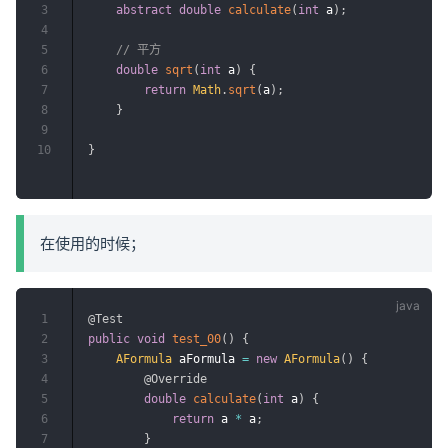
3
abstract
double
calculate
(
int
 a
)
;
4
5
// 平方
6
double
sqrt
(
int
 a
)
{
7
return
Math
.
sqrt
(
a
)
;
8
}
9
10
}
在使用的时候；
1
@Test
2
public
void
test_00
(
)
{
3
AFormula
 aFormula 
=
new
AFormula
(
)
{
4
@Override
5
double
calculate
(
int
 a
)
{
6
return
 a 
*
 a
;
7
}