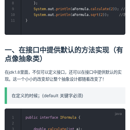
8
}
;
9
System
.
out
.
println
(
aFormula
.
calculate
(
2
)
)
;
//求
10
System
.
out
.
println
(
aFormula
.
sqrt
(
2
)
)
;
//求开
11
}
一、在接口中提供默认的方法实现（有
点像抽象类）
在jdk1.8里面，不仅可以定义接口，还可以在接口中提供默认的实
现。这一个小小的改变却让整个抽象设计都随着改变了！
在定义的时候；{default 关键字必须}
1
public
interface
IFormula
{
2
3
double
calculate
(
int
 a
)
;