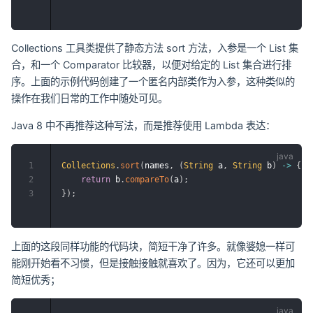
Collections 工具类提供了静态方法 sort 方法，入参是一个 List 集
合，和一个 Comparator 比较器，以便对给定的 List 集合进行排
序。上面的示例代码创建了一个匿名内部类作为入参，这种类似的
操作在我们日常的工作中随处可见。
Java 8 中不再推荐这种写法，而是推荐使用 Lambda 表达：
1
Collections
.
sort
(
names
,
(
String
 a
,
String
 b
)
->
{
2
return
 b
.
compareTo
(
a
)
;
3
}
)
;
上面的这段同样功能的代码块，简短干净了许多。就像婆媳一样可
能刚开始看不习惯，但是接触接触就喜欢了。因为，它还可以更加
简短优秀；