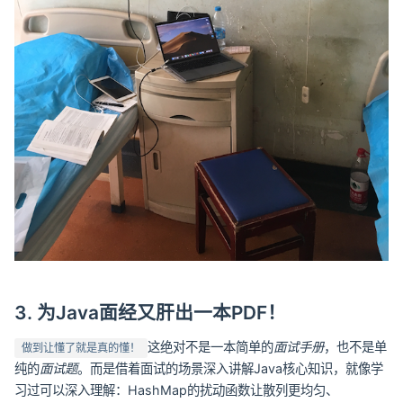
3. 为Java面经又肝出一本PDF！
这绝对不是一本简单的
面试手册
，也不是单
做到让懂了就是真的懂！
纯的
面试题
。而是借着面试的场景深入讲解Java核心知识，就像学
习过可以深入理解：HashMap的扰动函数让散列更均匀、