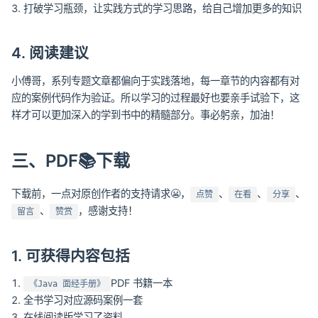
打破学习瓶颈，让实践方式的学习思路，给自己增加更多的知识
4. 阅读建议
小傅哥，系列专题文章都偏向于实践落地，每一章节的内容都有对
应的案例代码作为验证。所以学习的过程最好也要亲手试验下，这
样才可以更加深入的学到书中的精髓部分。事必躬亲，加油！
三、PDF📚下载
下载前，一点对原创作者的支持请求😬，
、
、
、
点赞
在看
分享
、
，感谢支持！
留言
赞赏
1. 可获得内容包括
PDF 书籍一本
《Java 面经手册》
全书学习对应源码案例一套
在线阅读版学习了资料