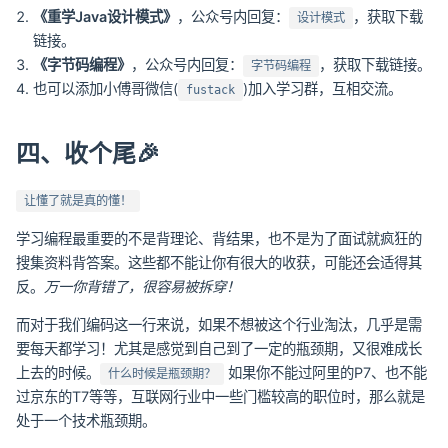
《重学Java设计模式》
，公众号内回复：
，获取下载
设计模式
链接。
《字节码编程》
，公众号内回复：
，获取下载链接。
字节码编程
也可以添加小傅哥微信(
)加入学习群，互相交流。
fustack
四、收个尾🎉
让懂了就是真的懂！
学习编程最重要的不是背理论、背结果，也不是为了面试就疯狂的
搜集资料背答案。这些都不能让你有很大的收获，可能还会适得其
反。
万一你背错了，很容易被拆穿！
而对于我们编码这一行来说，如果不想被这个行业淘汰，几乎是需
要每天都学习！尤其是感觉到自己到了一定的瓶颈期，又很难成长
上去的时候。
如果你不能过阿里的P7、也不能
什么时候是瓶颈期？
过京东的T7等等，互联网行业中一些门槛较高的职位时，那么就是
处于一个技术瓶颈期。