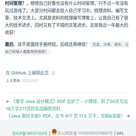
时间管理？
，想想自己好像也没有什么时间管理，只不过一年没有
玩过游戏了。大部分时间都会投入自己学习中，梳理资料、编写文
章、技术交流上。尤其是资料的梳理编写博客上，让我自己有了很
大的技术进步，同时又有了不错的文笔进步。这是我近一年最大的
收获！
最后
，这不是面经手册终结，后续还再继续！
沉淀、分享、成长，让
自己和他人都能有所收获！
(opens new window)
在 GitHub 上编辑此页
上次更新:
2022/11/7
←
《重学 Java 设计模式》PDF 出炉了 - 小傅哥，肝了50天写出
18万字271页的实战编程资料
《Java 面经手册》PDF，全书 417 页 11.5 万字，完稿&发版！
→
京公网安备 11030102010881号
京ICP备19031103号
|
| GPL