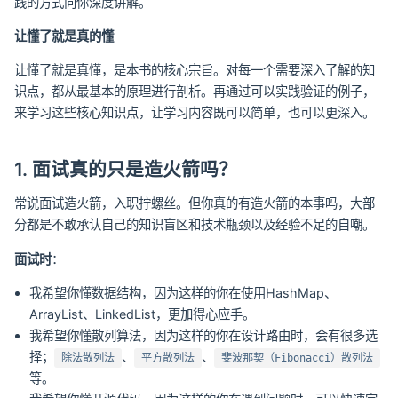
践的方式向你深度讲解。
让懂了就是真的懂
让懂了就是真懂，是本书的核心宗旨。对每一个需要深入了解的知
识点，都从最基本的原理进行剖析。再通过可以实践验证的例子，
来学习这些核心知识点，让学习内容既可以简单，也可以更深入。
1. 面试真的只是造火箭吗？
常说面试造火箭，入职拧螺丝。但你真的有造火箭的本事吗，大部
分都是不敢承认自己的知识盲区和技术瓶颈以及经验不足的自嘲。
面试时
：
我希望你懂数据结构，因为这样的你在使用HashMap、
ArrayList、LinkedList，更加得心应手。
我希望你懂散列算法，因为这样的你在设计路由时，会有很多选
择；
、
、
除法散列法
平方散列法
斐波那契（Fibonacci）散列法
等。