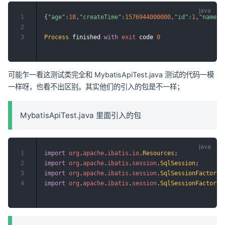
1
{
"age"
:
18
,
"createTime"
:
1576944000000
,
"id"
:
1
,
"name"
:
2
3
Process
 finished 
with
exit
 code 
0
可能乍一看这测试类完全和 MybatisApiTest.java 测试的代码一模
一样呀，也看不出区别。其实他们的引入的包是不一样；
MybatisApiTest.java 里面引入的包
1
import
org
.
apache
.
ibatis
.
io
.
Resources
;
2
import
org
.
apache
.
ibatis
.
session
.
SqlSession
;
3
import
org
.
apache
.
ibatis
.
session
.
SqlSessionFactory
;
4
import
org
.
apache
.
ibatis
.
session
.
SqlSessionFactoryB