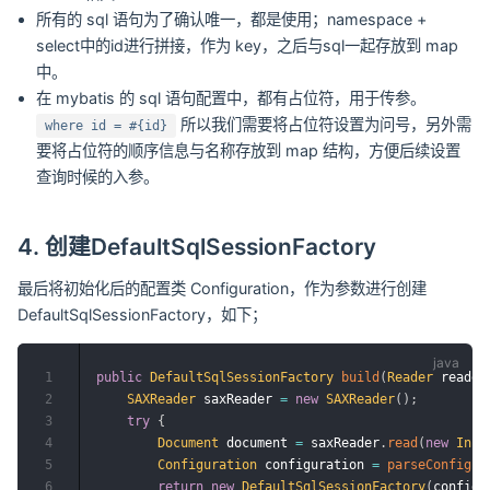
所有的 sql 语句为了确认唯一，都是使用；namespace +
select中的id进行拼接，作为 key，之后与sql一起存放到 map
中。
在 mybatis 的 sql 语句配置中，都有占位符，用于传参。
所以我们需要将占位符设置为问号，另外需
where id = #{id}
要将占位符的顺序信息与名称存放到 map 结构，方便后续设置
查询时候的入参。
4. 创建DefaultSqlSessionFactory
最后将初始化后的配置类 Configuration，作为参数进行创建
DefaultSqlSessionFactory，如下；
1
public
DefaultSqlSessionFactory
build
(
Reader
 reader
2
SAXReader
 saxReader 
=
new
SAXReader
(
)
;
3
try
{
4
Document
 document 
=
 saxReader
.
read
(
new
Inpu
5
Configuration
 configuration 
=
parseConfigur
6
return
new
DefaultSqlSessionFactory
(
configu