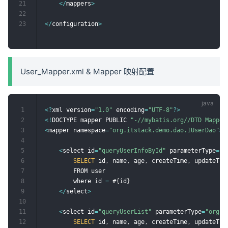
21
<
/
mappers
>
22
23
<
/
configuration
>
User_Mapper.xml & Mapper 映射配置
1
<
?
xml version
=
"1.0"
 encoding
=
"UTF-8"
?
>
2
<
!
DOCTYPE mapper PUBLIC 
"-//mybatis.org//DTD Mapper
3
<
mapper namespace
=
"org.itstack.demo.dao.IUserDao"
>
4
5
<
select id
=
"queryUserInfoById"
 parameterType
=
"j
6
SELECT
 id
,
 name
,
 age
,
 createTime
,
 updateTime
7
        FROM user

8
        where id 
=
 #
{
id
}
9
<
/
select
>
10
11
<
select id
=
"queryUserList"
 parameterType
=
"org.i
12
SELECT
 id
,
 name
,
 age
,
 createTime
,
 updateTime