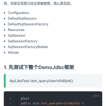
样，但是实现类已经全部被替换，核心类包括；
Configuration
DefaultSqlSession
DefaultSqlSessionFactory
Resources
SqlSession
SqlSessionFactory
SqlSessionFactoryBuilder
XNode
1. 先测试下整个DemoJdbc框架
ApiLikeTest.test_queryUserInfoById()
1
@Test
2
public
void
test_queryUserInfoById
(
)
{