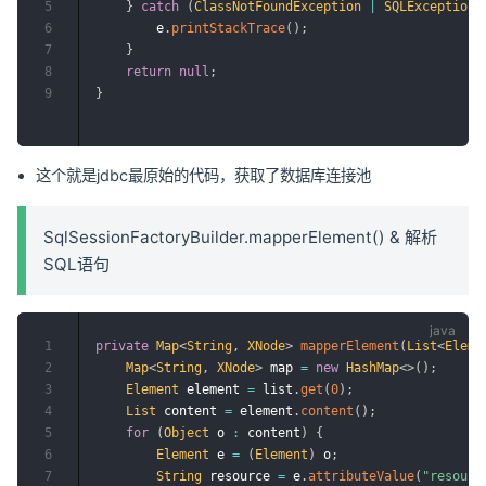
5
}
catch
(
ClassNotFoundException
|
SQLException
 
6
        e
.
printStackTrace
(
)
;
7
}
8
return
null
;
9
}
这个就是jdbc最原始的代码，获取了数据库连接池
SqlSessionFactoryBuilder.mapperElement() & 解析
SQL语句
1
private
Map
<
String
,
XNode
>
mapperElement
(
List
<
Eleme
2
Map
<
String
,
XNode
>
 map 
=
new
HashMap
<
>
(
)
;
3
Element
 element 
=
 list
.
get
(
0
)
;
4
List
 content 
=
 element
.
content
(
)
;
5
for
(
Object
 o 
:
 content
)
{
6
Element
 e 
=
(
Element
)
 o
;
7
String
 resource 
=
 e
.
attributeValue
(
"resourc