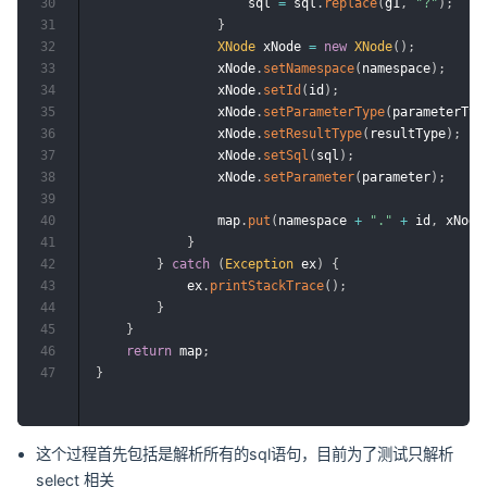
30
                    sql 
=
 sql
.
replace
(
g1
,
"?"
)
;
31
}
32
XNode
 xNode 
=
new
XNode
(
)
;
33
                xNode
.
setNamespace
(
namespace
)
;
34
                xNode
.
setId
(
id
)
;
35
                xNode
.
setParameterType
(
parameterTyp
36
                xNode
.
setResultType
(
resultType
)
;
37
                xNode
.
setSql
(
sql
)
;
38
                xNode
.
setParameter
(
parameter
)
;
39
40
                map
.
put
(
namespace 
+
"."
+
 id
,
 xNode
41
}
42
}
catch
(
Exception
 ex
)
{
43
            ex
.
printStackTrace
(
)
;
44
}
45
}
46
return
 map
;
47
}
这个过程首先包括是解析所有的sql语句，目前为了测试只解析
select 相关