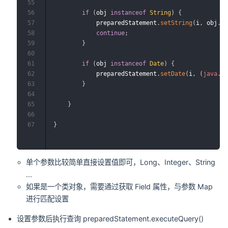
55
56
if
(
obj 
instanceof
String
)
{
57
            preparedStatement
.
setString
(
i
,
 obj
.
t
58
continue
;
59
}
60
61
if
(
obj 
instanceof
Date
)
{
62
            preparedStatement
.
setDate
(
i
,
(
java
.
s
63
}
64
65
}
66
67
}
单个参数比较简单直接设置值即可，Long、Integer、String
...
如果是一个类对象，需要通过获取 Field 属性，与参数 Map
进行匹配设置
设置参数后执行查询 preparedStatement.executeQuery()