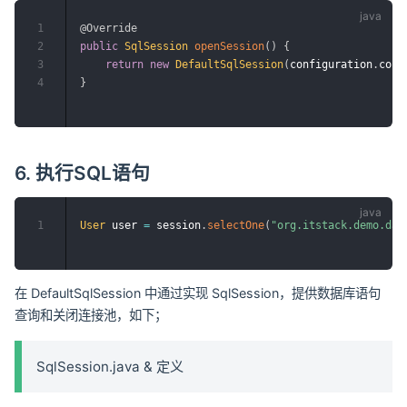
1
@Override
2
public
SqlSession
openSession
(
)
{
3
return
new
DefaultSqlSession
(
configuration
.
conn
4
}
6. 执行SQL语句
1
User
 user 
=
 session
.
selectOne
(
"org.itstack.demo.dao
在 DefaultSqlSession 中通过实现 SqlSession，提供数据库语句
查询和关闭连接池，如下；
SqlSession.java & 定义