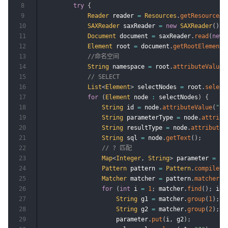
8
try
{
9
Reader
 reader 
=
Resources
.
getResourceAs
10
SAXReader
 saxReader 
=
new
SAXReader
(
)
;
11
Document
 document 
=
 saxReader
.
read
(
new
12
Element
 root 
=
 document
.
getRootElement
(
13
//命名空间
14
String
 namespace 
=
 root
.
attributeValue
(
15
// SELECT
16
List
<
Element
>
 selectNodes 
=
 root
.
select
17
for
(
Element
 node 
:
 selectNodes
)
{
18
String
 id 
=
 node
.
attributeValue
(
"id
19
String
 parameterType 
=
 node
.
attribu
20
String
 resultType 
=
 node
.
attributeV
21
String
 sql 
=
 node
.
getText
(
)
;
22
// ? 匹配
23
Map
<
Integer
,
String
>
 parameter 
=
ne
24
Pattern
 pattern 
=
Pattern
.
compile
(
"
25
Matcher
 matcher 
=
 pattern
.
matcher
(
s
26
for
(
int
 i 
=
1
;
 matcher
.
find
(
)
;
 i
++
27
String
 g1 
=
 matcher
.
group
(
1
)
;
28
String
 g2 
=
 matcher
.
group
(
2
)
;
29
                    parameter
.
put
(
i
,
 g2
)
;