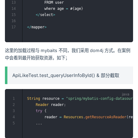
13
        FROM user

14
        where age 
=
 #
{
age
}
15
<
/
select
>
16
17
<
/
mapper
>
这里的加载过程与 mybaits 不同，我们采用 dom4j 方式。在案例
中会看到最开始获取资源，如下；
ApiLikeTest.test_queryUserInfoById() & 部分截取
1
String
 resource 
=
"spring/mybatis-config-datasource
2
Reader
 reader
;
3
try
{
4
		reader 
=
Resources
.
getResourceAsReader
(
reso
5
.
.
.