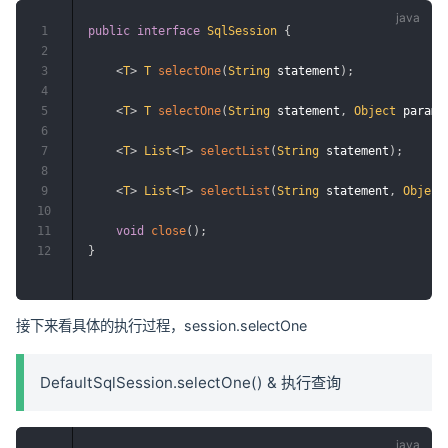
1
public
interface
SqlSession
{
2
3
<
T
>
T
selectOne
(
String
 statement
)
;
4
5
<
T
>
T
selectOne
(
String
 statement
,
Object
 parame
6
7
<
T
>
List
<
T
>
selectList
(
String
 statement
)
;
8
9
<
T
>
List
<
T
>
selectList
(
String
 statement
,
Object
10
11
void
close
(
)
;
12
}
接下来看具体的执行过程，session.selectOne
DefaultSqlSession.selectOne() & 执行查询