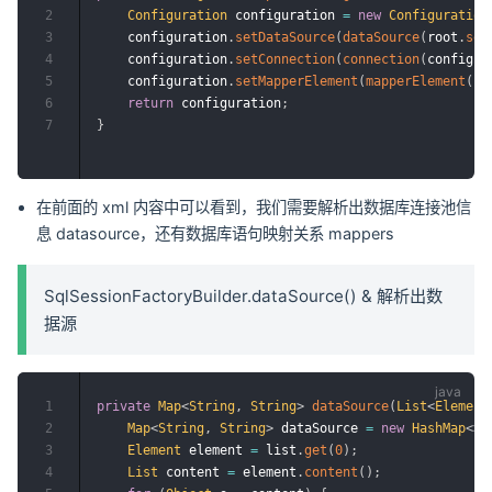
2
Configuration
 configuration 
=
new
Configuration
3
    configuration
.
setDataSource
(
dataSource
(
root
.
sel
4
    configuration
.
setConnection
(
connection
(
configur
5
    configuration
.
setMapperElement
(
mapperElement
(
ro
6
return
 configuration
;
7
}
在前面的 xml 内容中可以看到，我们需要解析出数据库连接池信
息 datasource，还有数据库语句映射关系 mappers
SqlSessionFactoryBuilder.dataSource() & 解析出数
据源
1
private
Map
<
String
,
String
>
dataSource
(
List
<
Element
2
Map
<
String
,
String
>
 dataSource 
=
new
HashMap
<
>
(
3
Element
 element 
=
 list
.
get
(
0
)
;
4
List
 content 
=
 element
.
content
(
)
;