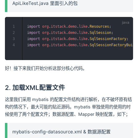
ApiLikeTest.java 里面引入的包
1
import
org
.
itstack
.
demo
.
like
.
Resources
;
2
import
org
.
itstack
.
demo
.
like
.
SqlSession
;
3
import
org
.
itstack
.
demo
.
like
.
SqlSessionFactory
;
4
import
org
.
itstack
.
demo
.
like
.
SqlSessionFactoryBuild
好！接下来我们开始分析这部分核心代码。
2. 加载XML配置文件
这里我们采用 mybatis 的配置文件结构进行解析，在不破坏原有结
构的情况下，最大可能的贴近源码。mybatis 单独使用的使用的时
候使用了两个配置文件；数据源配置、Mapper 映射配置，如下；
mybatis-config-datasource.xml & 数据源配置