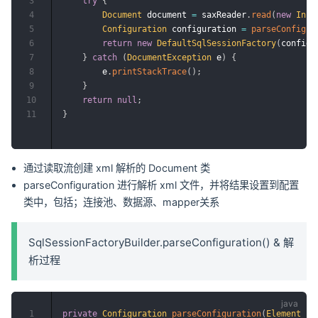
3
try
{
4
Document
 document 
=
 saxReader
.
read
(
new
Inpu
5
Configuration
 configuration 
=
parseConfigur
6
return
new
DefaultSqlSessionFactory
(
configu
7
}
catch
(
DocumentException
 e
)
{
8
        e
.
printStackTrace
(
)
;
9
}
10
return
null
;
11
}
通过读取流创建 xml 解析的 Document 类
parseConfiguration 进行解析 xml 文件，并将结果设置到配置
类中，包括；连接池、数据源、mapper关系
SqlSessionFactoryBuilder.parseConfiguration() & 解
析过程
1
private
Configuration
parseConfiguration
(
Element
 ro