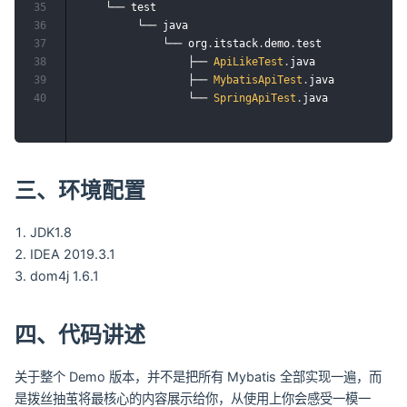
35
    └── test

36
         └── java

37
             └── org
.
itstack
.
demo
.
test

38
                 ├── 
ApiLikeTest
.
java

39
                 ├── 
MybatisApiTest
.
java

40
                 └── 
SpringApiTest
.
三、环境配置
JDK1.8
IDEA 2019.3.1
dom4j 1.6.1
四、代码讲述
关于整个 Demo 版本，并不是把所有 Mybatis 全部实现一遍，而
是拨丝抽茧将最核心的内容展示给你，从使用上你会感受一模一