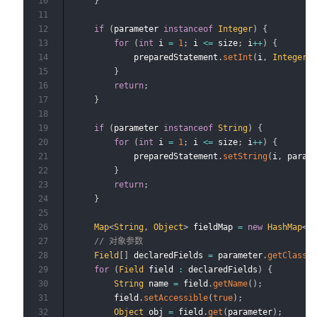
10
}
11
12
if
(
parameter 
instanceof
Integer
)
{
13
for
(
int
 i 
=
1
;
 i 
<=
 size
;
 i
++
)
{
14
            preparedStatement
.
setInt
(
i
,
Integer
.
15
}
16
return
;
17
}
18
19
if
(
parameter 
instanceof
String
)
{
20
for
(
int
 i 
=
1
;
 i 
<=
 size
;
 i
++
)
{
21
            preparedStatement
.
setString
(
i
,
 param
22
}
23
return
;
24
}
25
26
Map
<
String
,
Object
>
 fieldMap 
=
new
HashMap
<
>
27
// 对象参数
28
Field
[
]
 declaredFields 
=
 parameter
.
getClass
(
29
for
(
Field
 field 
:
 declaredFields
)
{
30
String
 name 
=
 field
.
getName
(
)
;
31
        field
.
setAccessible
(
true
)
;
32
Object
 obj 
=
 field
.
get
(
parameter
)
;