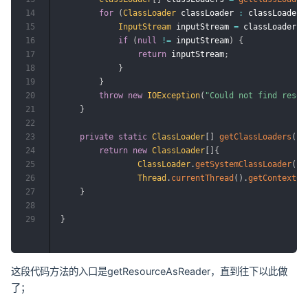
14
for
(
ClassLoader
 classLoader 
:
 classLoaders
15
InputStream
 inputStream 
=
 classLoader
.
g
16
if
(
null
!=
 inputStream
)
{
17
return
 inputStream
;
18
}
19
}
20
throw
new
IOException
(
"Could not find resou
21
}
22
23
private
static
ClassLoader
[
]
getClassLoaders
(
)
24
return
new
ClassLoader
[
]
{
25
ClassLoader
.
getSystemClassLoader
(
)
,
26
Thread
.
currentThread
(
)
.
getContextCl
27
}
28
29
}
这段代码方法的入口是getResourceAsReader，直到往下以此做
了；