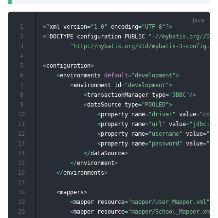
1
<
?
xml version
=
"1.0"
 encoding
=
"UTF-8"
?
>
2
<
!
DOCTYPE configuration PUBLIC 
"-//mybatis.org//DTD
3
"http://mybatis.org/dtd/mybatis-3-config.dt
4
5
<
configuration
>
6
<
environments 
default
=
"development"
>
7
<
environment id
=
"development"
>
8
<
transactionManager type
=
"JDBC"
/
>
9
<
dataSource type
=
"POOLED"
>
10
<
property name
=
"driver"
 value
=
"com.
11
<
property name
=
"url"
 value
=
"jdbc:my
12
<
property name
=
"username"
 value
=
"ro
13
<
property name
=
"password"
 value
=
"12
14
<
/
dataSource
>
15
<
/
environment
>
16
<
/
environments
>
17
18
<
mappers
>
19
<
mapper resource
=
"mapper/User_Mapper.xml"
/
>
20
<
mapper resource
=
"mapper/School_Mapper.xml"