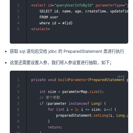
1
<
select
id
=
"
queryUserInfoById
"
parameterType
=
"
ja
2
	SELECT id, name, age, createTime, updateTime

3
	FROM user

4
5
</
select
>
获取 sql 语句后交给 jdbc 的 PreparedStatement 类进行执行
这里还需要设置入参，我们将入参设置进行抽取，如下；
1
private
void
buildParameter
(
PreparedStatement
 pr
2
3
int
 size 
=
 parameterMap
.
size
(
)
;
4
// 单个参数
5
if
(
parameter 
instanceof
Long
)
{
6
for
(
int
 i 
=
1
;
 i 
<=
 size
;
 i
++
)
{
7
            preparedStatement
.
setLong
(
i
,
Long
.
pa
8
}
9
return
;