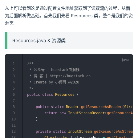
从上可以看到这是通过配置文件地址获取到了读取流的过程，从而
为后面解析做基础。首先我们先看 Resources 类，整个是我们的资
源类。
Resources.java & 资源类
1
/**

2
 * 公众号 | bugstack虫洞栈

3
 * 博 客 | https://bugstack.cn

4
 * Create by 小傅哥 @2020

5
 */
6
public
class
Resources
{
7
8
public
static
Reader
getResourceAsReader
(
String
9
return
new
InputStreamReader
(
getResourceAsS
10
}
11
12
private
static
InputStream
getResourceAsStream
(
13
ClassLoader
[
]
 classLoaders 
=
getClassLoader