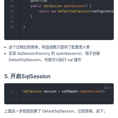
9
@Override
10
public
SqlSession
openSession
(
)
{
11
return
new
DefaultSqlSession
(
configuration
.
12
}
13
14
}
这个过程比较简单，构造函数只提供了配置类入参
实现 SqlSessionFactory 的 openSession()，用于创建
DefaultSqlSession，也就可以执行 sql 操作
5. 开启SqlSession
1
SqlSession
 session 
=
 sqlMapper
.
openSession
(
)
;
上面这一步就是创建了 DefaultSqlSession，比较简单。如下；