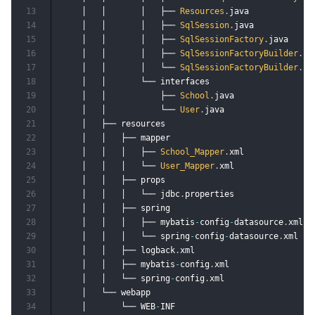
13
    │   │       │	├── 
Resources
.
java

14
    │   │       │	├── 
SqlSession
.
java

15
    │   │       │	├── 
SqlSessionFactory
.
java

16
    │   │       │	├── 
SqlSessionFactoryBuilder
.
jav
17
    │   │       │	└── 
SqlSessionFactoryBuilder
.
jav
18
    │   │       └── interfaces     

19
    │   │         	├── 
School
.
java	

20
    │   │        	└── 
User
.
java

21
    │   ├── resources	

22
    │   │   ├── mapper

23
    │   │   │   ├── 
School_Mapper
.
xml

24
    │   │   │   └── 
User_Mapper
.
xml

25
    │   │   ├── props	

26
    │   │   │   └── jdbc
.
properties

27
    │   │   ├── spring

28
    │   │   │   ├── mybatis
-
config
-
datasource
.
xml

29
    │   │   │   └── spring
-
config
-
datasource
.
xml

30
    │   │   ├── logback
.
xml

31
    │   │   ├── mybatis
-
config
.
xml

32
    │   │   └── spring
-
config
.
xml

33
    │   └── webapp

34
    │       └── WEB
-
INF
