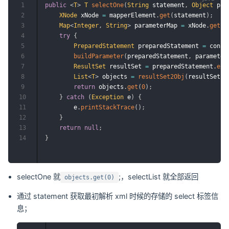
1
public
<
T
>
T
selectOne
(
String
 statement
,
Object
 par
2
XNode
 xNode 
=
 mapperElement
.
get
(
statement
)
;
3
Map
<
Integer
,
String
>
 parameterMap 
=
 xNode
.
getPa
4
try
{
5
PreparedStatement
 preparedStatement 
=
 conne
6
buildParameter
(
preparedStatement
,
 parameter
7
ResultSet
 resultSet 
=
 preparedStatement
.
exe
8
List
<
T
>
 objects 
=
resultSet2Obj
(
resultSet
,
9
return
 objects
.
get
(
0
)
;
10
}
catch
(
Exception
 e
)
{
11
        e
.
printStackTrace
(
)
;
12
}
13
return
null
;
14
}
selectOne 就
;，selectList 就全部返回
objects.get(0)
通过 statement 获取最初解析 xml 时候的存储的 select 标签信
息；