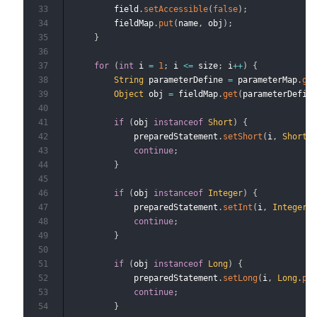
33
        field
.
setAccessible
(
false
)
;
34
        fieldMap
.
put
(
name
,
 obj
)
;
35
}
36
37
for
(
int
 i 
=
1
;
 i 
<=
 size
;
 i
++
)
{
38
String
 parameterDefine 
=
 parameterMap
.
ge
39
Object
 obj 
=
 fieldMap
.
get
(
parameterDefin
40
41
if
(
obj 
instanceof
Short
)
{
42
            preparedStatement
.
setShort
(
i
,
Short
.
43
continue
;
44
}
45
46
if
(
obj 
instanceof
Integer
)
{
47
            preparedStatement
.
setInt
(
i
,
Integer
.
48
continue
;
49
}
50
51
if
(
obj 
instanceof
Long
)
{
52
            preparedStatement
.
setLong
(
i
,
Long
.
pa
53
continue
;
54
}