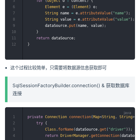
5
for
(
Object
 o 
:
 content
)
{
6
Element
 e 
=
(
Element
)
 o
;
7
String
 name 
=
 e
.
attributeValue
(
"name"
)
;
8
String
 value 
=
 e
.
attributeValue
(
"value"
)
;
9
        dataSource
.
put
(
name
,
 value
)
;
10
}
11
return
 dataSource
;
12
}
这个过程比较简单，只需要将数据源信息获取即可
SqlSessionFactoryBuilder.connection() & 获取数据库
连接
1
private
Connection
connection
(
Map
<
String
,
String
>
 d
2
try
{
3
Class
.
forName
(
dataSource
.
get
(
"driver"
)
)
;
4
return
DriverManager
.
getConnection
(
dataSour