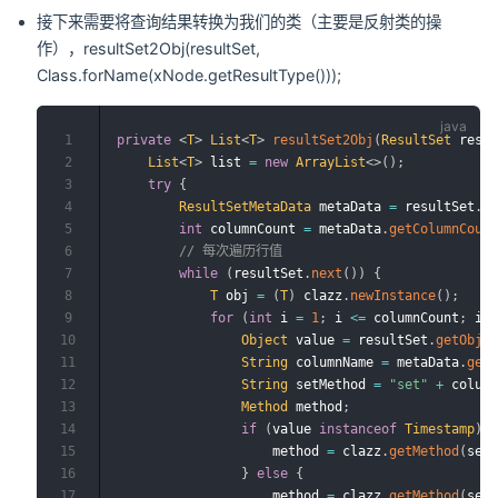
接下来需要将查询结果转换为我们的类（主要是反射类的操
作），resultSet2Obj(resultSet,
Class.forName(xNode.getResultType()));
1
private
<
T
>
List
<
T
>
resultSet2Obj
(
ResultSet
 resu
2
List
<
T
>
 list 
=
new
ArrayList
<
>
(
)
;
3
try
{
4
ResultSetMetaData
 metaData 
=
 resultSet
.
g
5
int
 columnCount 
=
 metaData
.
getColumnCoun
6
// 每次遍历行值
7
while
(
resultSet
.
next
(
)
)
{
8
T
 obj 
=
(
T
)
 clazz
.
newInstance
(
)
;
9
for
(
int
 i 
=
1
;
 i 
<=
 columnCount
;
 i
+
10
Object
 value 
=
 resultSet
.
getObje
11
String
 columnName 
=
 metaData
.
get
12
String
 setMethod 
=
"set"
+
 colum
13
Method
 method
;
14
if
(
value 
instanceof
Timestamp
)
15
					method 
=
 clazz
.
getMethod
(
set
16
}
else
{
17
					method 
=
 clazz
.
getMethod
(
set