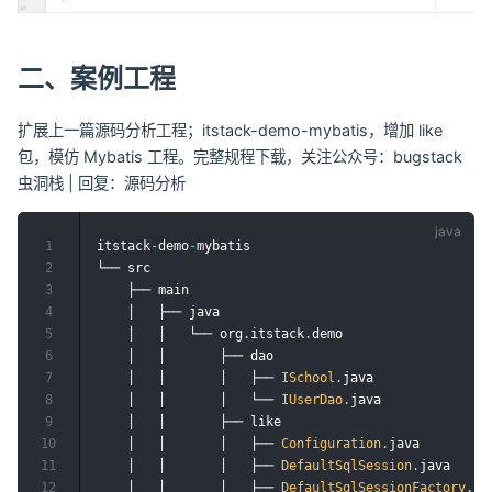
二、案例工程
扩展上一篇源码分析工程；itstack-demo-mybatis，增加 like
包，模仿 Mybatis 工程。完整规程下载，关注公众号：bugstack
虫洞栈 | 回复：源码分析
1
itstack
-
demo
-
mybatis

2
└── src

3
    ├── main

4
    │   ├── java

5
    │   │   └── org
.
itstack
.
demo

6
    │   │       ├── dao

7
    │   │       │	├── 
ISchool
.
java		

8
    │   │       │	└── 
IUserDao
.
java	

9
    │   │       ├── like

10
    │   │       │	├── 
Configuration
.
java

11
    │   │       │	├── 
DefaultSqlSession
.
java

12
    │   │       │	├── 
DefaultSqlSessionFactory
.
jav