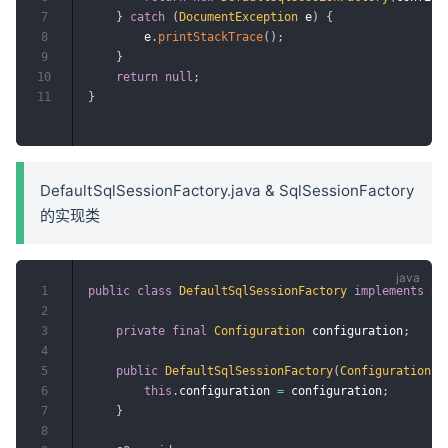
7
}
catch
(
DocumentException
 e
)
{
8
        e
.
printStackTrace
(
)
;
9
}
10
return
null
;
11
}
DefaultSqlSessionFactory.java & SqlSessionFactory
的实现类
1
public
class
DefaultSqlSessionFactory
implements
Sq
2
3
private
final
Configuration
 configuration
;
4
5
public
DefaultSqlSessionFactory
(
Configuration
 c
6
this
.
configuration 
=
 configuration
;
7
}
8