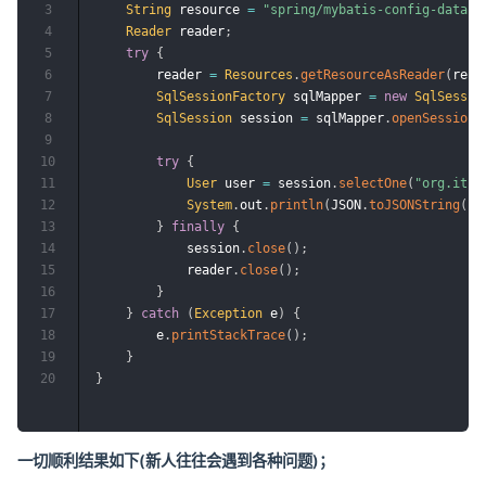
3
String
 resource 
=
"spring/mybatis-config-dataso
4
Reader
 reader
;
5
try
{
6
        reader 
=
Resources
.
getResourceAsReader
(
reso
7
SqlSessionFactory
 sqlMapper 
=
new
SqlSessio
8
SqlSession
 session 
=
 sqlMapper
.
openSession
(
9
10
try
{
11
User
 user 
=
 session
.
selectOne
(
"org.itst
12
System
.
out
.
println
(
JSON
.
toJSONString
(
us
13
}
finally
{
14
            session
.
close
(
)
;
15
            reader
.
close
(
)
;
16
}
17
}
catch
(
Exception
 e
)
{
18
        e
.
printStackTrace
(
)
;
19
}
20
}
一切顺利结果如下(新人往往会遇到各种问题)；