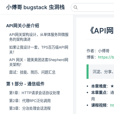
小傅哥 bugstack 虫洞栈
API网关小册介绍
《API
API网关架构设计，从单体服务到微服
务的架构演进
如果让我设计一套，TPS百万级API网
作者：小傅哥
关！
博客：
https://
API 网关 - 媲美美团这套Shepherd网
关架构！
沉淀、分享
面试：技能、简历、问题汇总
第 1 部分 - 通信组件
本章难度
：
本章重点
：通
第1章：HTTP请求会话协议处理
用
第2章：代理RPC泛化调用
课程视频
：
h
第3章：分治处理会话流程