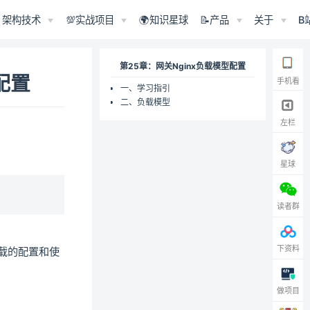
架构技术
💯实战项目
🌍知识星球
📝产品
关于
B
第25章：网关Nginx负载模型配置
配置
手机看
一、学习指引
二、负载模型
左栏
星球
读者群
下资料
负载的配置和使
做项目