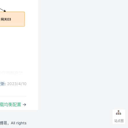
网关应用都启动
件项来干扰结
新:
2023/4/10
负载均衡配置
→
站点图
小傅哥，All rights