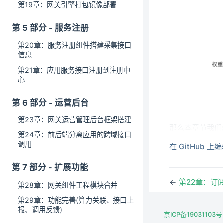
第19章：网关引擎打包镜像部署
第 5 部分 - 服务注册
第20章：服务注册组件搭建采集接口
信息
第21章：应用服务接口注册到注册中
心
第 6 部分 - 运营后台
第23章：网关运营管理后台框架搭建
那么本章节我们就
第24章：前后端分离应用的跨域接口
起来。在小傅哥
调用
在 GitHub 上
果。所以我们先通
第 7 部分 - 扩展功能
←
第22章：订
第28章：网关组件工程模块合并
第29章：功能完善(算力关联、接口上
报、调用反馈)
京ICP备19031103号