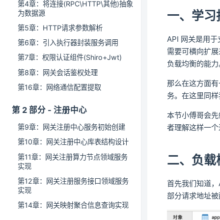
第4章：将连接(RPC\HTTP\其他)抽象
一、学习
为数据源
第5章：HTTP请求参数解析
API 网关是用
第6章：引入执行器封装服务调用
需要可横向扩展
第7章：权限认证组件(Shiro+Jwt)
负载均衡的能力
第8章：网关会话鉴权处理
那么在这方面有一
第16章：网络通信配置提取
务。在这里同样
第 2 部分 - 注册中心
本节小傅哥会先
者理解这样一个
第9章：网关注册中心服务初始创建
第10章：网关注册中心库表结构设计
第11章：网关注册算力节点领域服务
二、负载
实现
第12章：网关注册服务接口领域服务
首先我们知道，A
实现
部分请求地址被
第14章：网关映射聚合信息查询实现