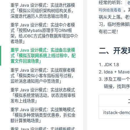
经常的听到：
重学 Java 设计模式：实战迭代器模
。
吗快给我看看
式「模拟公司组织架构树结构关系，
深度迭代遍历人员信息输出场景」
祸从天上落。老
习，临时抱佛脚
重学 Java 设计模式：实战中介者模
式「按照Mybatis原理手写ORM框
有初二呢！
架，给JDBC方式操作数据库增加中介
者场景」
二、开发
重学 Java 设计模式：实战备忘录模
式「模拟互联网系统上线过程中，配
置文件回滚场景」
JDK 1.8
重学 Java 设计模式：实战观察者模
Idea + Mav
式「模拟类似小客车指标摇号过程，
涉及工程一
监听消息通知用户中签场景」
链接，找到序号
重学 Java 设计模式：实战状态模式
「模拟系统营销活动，状态流程审核
发布上线场景」
重学 Java 设计模式：实战策略模式
itstack-dem
「模拟多种营销类型优惠券，折扣金
额计算策略场景」
重学 Java 设计模式：实战模板模式