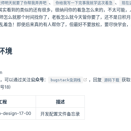
、
、
老师明天就要了你帮我弄弄吧
你给我写一下完事我就学这次着急
现在
其实看到的类似的还有很多，很纳闷你的着急怎么来的，不太可能，
师怎么就那个时间找你了，老板怎么就今天管你要了，还不是日积月
乱着急！即使后来真的有人帮你了，但最好不要放松，要尽快学会，
环境
en
(opens new window
个，可以通过关注
公众号
：
，回复
获取
bugstack虫洞栈
源码下载
18)
工程
描述
o-design-17-00
开发配置文件备忘录