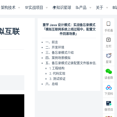
架构技术
💯实战项目
🌍知识星球
📝产品
关于
B
重学 Java 设计模式：实战备忘录模式
拟互联
「模拟互联网系统上线过程中，配置文
手机看
件回滚场景」
一、前言
左栏
二、开发环境
三、备忘录模式介绍
四、案例场景模拟
星球
五、备忘录模式记录配置文件版本信息
1. 工程结构
2. 代码实现
读者群
3. 测试验证
六、总结
下资料
做项目