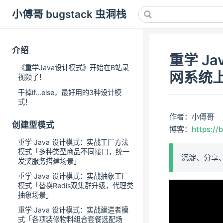
小傅哥 bugstack 虫洞栈
介绍
重学 J
《重学Java设计模式》开始在B站录
网系统
视频了！
干掉if...else，最好用的3种设计模
式！
作者：小傅哥
创建型模式
博客：
https://
重学 Java 设计模式：实战工厂方法
模式「多种类型商品不同接口，统一
沉淀、分享
发奖服务搭建场景」
重学 Java 设计模式：实战抽象工厂
模式「替换Redis双集群升级，代理类
抽象场景」
重学 Java 设计模式：实战建造者模
式「各项装修物料组合套餐选配场