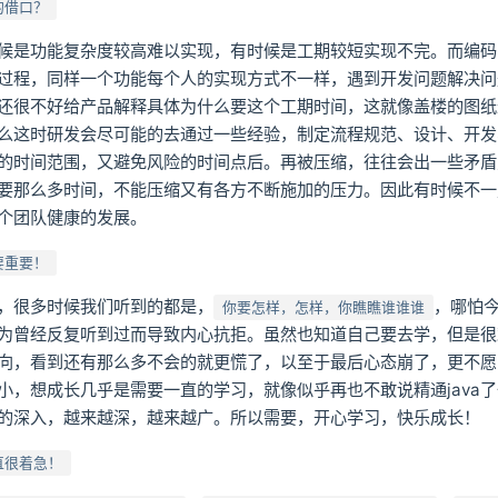
的借口？
候是功能复杂度较高难以实现，有时候是工期较短实现不完。而编码
过程，同样一个功能每个人的实现方式不一样，遇到开发问题解决问
还很不好给产品解释具体为什么要这个工期时间，这就像盖楼的图纸
么这时研发会尽可能的去通过一些经验，制定流程规范、设计、开发
的时间范围，又避免风险的时间点后。再被压缩，往往会出一些矛盾
要那么多时间，不能压缩又有各方不断施加的压力。因此有时候不一
个团队健康的发展。
要重要！
，很多时候我们听到的都是，
，哪怕
你要怎样，怎样，你瞧瞧谁谁谁
为曾经反复听到过而导致内心抗拒。虽然也知道自己要去学，但是很
向，看到还有那么多不会的就更慌了，以至于最后心态崩了，更不愿
小，想成长几乎是需要一直的学习，就像似乎再也不敢说精通java
的深入，越来越深，越来越广。所以需要，开心学习，快乐成长！
直很着急！