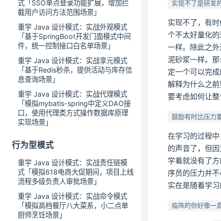
式「SSO单点登录功能扩展，增加拦
实现不了是研发
截用户访问方法范围场景」
实现不了，有时
重学 Java 设计模式：实战外观模式
个不太好量化的
「基于SpringBoot开发门面模式中间
件，统一控制接口白名单场景」
一样。除此之外
泥砂浆一样。那
重学 Java 设计模式：实战享元模式
「基于Redis秒杀，提供活动与库存信
定一个可以完成
息查询场景」
解释为什么之前
重学 Java 设计模式：实战代理模式
要考虑如何让整
「模拟mybatis-spring中定义DAO接
口，使用代理类方式操作数据库原理
鼓励有时比压力
实现场景」
在学习的过程中
行为型模式
的声音了，但因
学着就没有了方
重学 Java 设计模式：实战责任链模
式「模拟618电商大促期间，项目上线
序员的压力并不
流程多级负责人审批场景」
实在是随着学习
重学 Java 设计模式：实战命令模式
「模拟高档餐厅八大菜系，小二点单
临阵的你好像一
厨师烹饪场景」