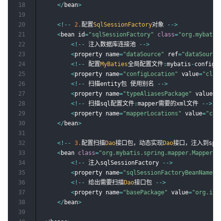
18
<
/
bean
>
19
20
<
!
--
2.
配置
SqlSessionFactory
对象 
--
>
21
<
bean id
=
"sqlSessionFactory"
class
=
"org.mybatis
22
<
!
--
 注入数据库连接池 
--
>
23
<
property name
=
"dataSource"
 ref
=
"dataSource
24
<
!
--
 配置
MyBaties
全局配置文件
:
mybatis
-
config
.
25
<
property name
=
"configLocation"
 value
=
"clas
26
<
!
--
 扫描entity包 使用别名 
--
>
27
<
property name
=
"typeAliasesPackage"
 value
=
"
28
<
!
--
 扫描sql配置文件
:
mapper需要的xml文件 
--
>
29
<
property name
=
"mapperLocations"
 value
=
"cla
30
<
/
bean
>
31
32
<
!
--
3.
配置扫描
Dao
接口包，动态实现
Dao
接口，注入到spr
33
<
bean 
class
=
"org.mybatis.spring.mapper.MapperSc
34
<
!
--
 注入sqlSessionFactory 
--
>
35
<
property name
=
"sqlSessionFactoryBeanName"
 
36
<
!
--
 给出需要扫描
Dao
接口包 
--
>
37
<
property name
=
"basePackage"
 value
=
"org.its
38
<
/
bean
>
39