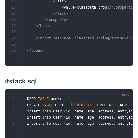
15
<
list
>
16
<
value
>
classpath
:
props
/*.properties<
17
            </list>

18
        </property>

19
    </bean>

20
21
    <import resource="classpath:spring/spring-*.xml"
22
23
itstack.sql
1
DROP 
TABLE
 user
;
2
CREATE 
TABLE
 user 
(
 id 
bigint
(
11
)
 NOT 
NULL
 AUTO_INC
3
insert into user 
(
id
,
 name
,
 age
,
 address
,
 entryTime
4
insert into user 
(
id
,
 name
,
 age
,
 address
,
 entryTime
5
insert into user 
(
id
,
 name
,
 age
,
 address
,
 entryTime