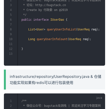
2
 * 微信公众号：bugstack虫洞栈 | 欢迎关注学习专题案例

3
 * 论坛：http://bugstack.cn

4
 * Create by 付政委 on @2019

5
 */
6
public
interface
IUserDao
{
7
8
List
<
User
>
queryUserInfoList
(
UserReq
 req
)
;
9
10
Long
queryUserInfoCount
(
UserReq
 req
)
;
11
12
}
13
infrastructure/repository/UserRepository.java & 仓储
功能实现如果有redis可以进行包装使用
1
/**

2
 * 微信公众号：bugstack虫洞栈 | 欢迎关注学习专题案例
