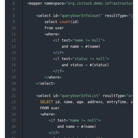
6
<
mapper namespace
=
"org.itstack.demo.infrastructure.
7
8
<
select id
=
"queryUserInfoCount"
 resultType
=
"jav
9
        select 
count
(
id
)
10
        from user

11
<
where
>
12
<
if
 test
=
"name != null"
>
13
                and name 
=
 #
{
name
}
14
<
/
if
>
15
<
if
 test
=
"status != null"
>
16
                and status 
=
 #
{
status
}
17
<
/
if
>
18
<
/
where
>
19
<
/
select
>
20
21
<
select id
=
"queryUserInfoList"
 resultType
=
"org.
22
SELECT
 id
,
 name
,
 age
,
 address
,
 entryTime
,
 sta
23
      FROM user

24
<
where
>
25
<
if
 test
=
"name != null"
>
26
              and name 
=
 #
{
name
}
27
<
/
if
>