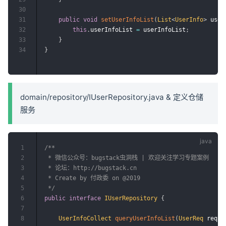
30
31
public
void
setUserInfoList
(
List
<
UserInfo
>
 user
32
this
.
userInfoList 
=
 userInfoList
;
33
}
34
}
domain/repository/IUserRepository.java & 定义仓储
服务
1
/**

2
 * 微信公众号：bugstack虫洞栈 | 欢迎关注学习专题案例

3
 * 论坛：http://bugstack.cn

4
 * Create by 付政委 on @2019

5
 */
6
public
interface
IUserRepository
{
7
8
UserInfoCollect
queryUserInfoList
(
UserReq
 req
)
;