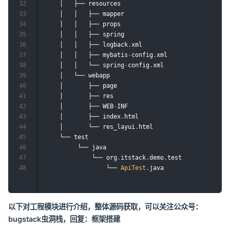
32
    │   ├── resources	

33
    │   │   ├── mapper

34
    │   │   ├── props	

35
    │   │   ├── spring

36
    │   │   ├── logback
.
xml

37
    │   │   ├── mybatis
-
config
.
xml

38
    │   │   └── spring
-
config
.
xml

39
    │   └── webapp

40
    │       ├── page

41
    │       ├── res

42
    │       ├── WEB
-
INF

43
    │       ├── index
.
html

44
    │       └── res_layui
.
html

45
    └── test

46
         └── java

47
             └── org
.
itstack
.
demo
.
test

48
                 └── 
ApiTest
.
以下对工程模块进行介绍，整体源码获取，可以关注公众号：
bugstack虫洞栈，回复：框架搭建