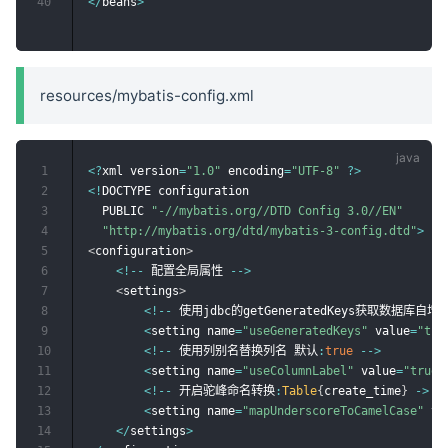
40
<
/
beans
>
resources/mybatis-config.xml
1
<
?
xml version
=
"1.0"
 encoding
=
"UTF-8"
?
>
2
<
!
DOCTYPE configuration

3
  PUBLIC 
"-//mybatis.org//DTD Config 3.0//EN"
4
"http://mybatis.org/dtd/mybatis-3-config.dtd"
>
5
<
configuration
>
6
<
!
--
 配置全局属性 
--
>
7
<
settings
>
8
<
!
--
 使用jdbc的getGeneratedKeys获取数据库自增
9
<
setting name
=
"useGeneratedKeys"
 value
=
"tru
10
<
!
--
 使用列别名替换列名 默认
:
true
--
>
11
<
setting name
=
"useColumnLabel"
 value
=
"true"
12
<
!
--
 开启驼峰命名转换
:
Table
{
create_time
}
->
E
13
<
setting name
=
"mapUnderscoreToCamelCase"
 va
14
<
/
settings
>