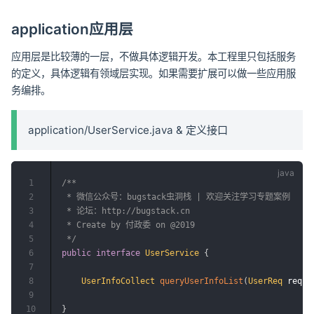
application应用层
应用层是比较薄的一层，不做具体逻辑开发。本工程里只包括服务
的定义，具体逻辑有领域层实现。如果需要扩展可以做一些应用服
务编排。
application/UserService.java & 定义接口
1
/**

2
 * 微信公众号：bugstack虫洞栈 | 欢迎关注学习专题案例

3
 * 论坛：http://bugstack.cn

4
 * Create by 付政委 on @2019

5
 */
6
public
interface
UserService
{
7
8
UserInfoCollect
queryUserInfoList
(
UserReq
 req
)
;
9
10
}