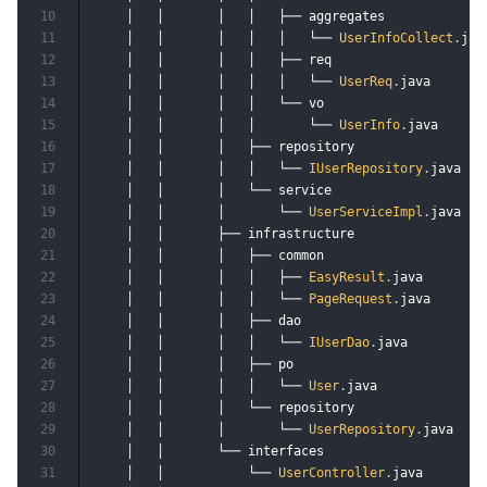
10
    │   │       │	│   ├── aggregates

11
    │   │       │	│   │   └── 
UserInfoCollect
.
java
12
    │   │       │	│   ├── req

13
    │   │       │	│   │   └── 
UserReq
.
java		

14
    │   │       │	│   └── vo

15
    │   │       │	│       └── 
UserInfo
.
java	

16
    │   │       │	├── repository

17
    │   │       │	│   └── 
IUserRepository
.
java	

18
    │   │       │	└── service	

19
    │   │       │	    └── 
UserServiceImpl
.
java	

20
    │   │       ├── infrastructure

21
    │   │       │	├── common

22
    │   │       │	│   ├── 
EasyResult
.
java

23
    │   │       │	│   └── 
PageRequest
.
java

24
    │   │       │	├── dao

25
    │   │       │	│   └── 
IUserDao
.
java	

26
    │   │       │	├── po

27
    │   │       │	│   └── 
User
.
java		

28
    │   │       │	└── repository

29
    │   │       │	    └── 
UserRepository
.
java	

30
    │   │       └── interfaces

31
    │   │        	└── 
UserController
.
java
