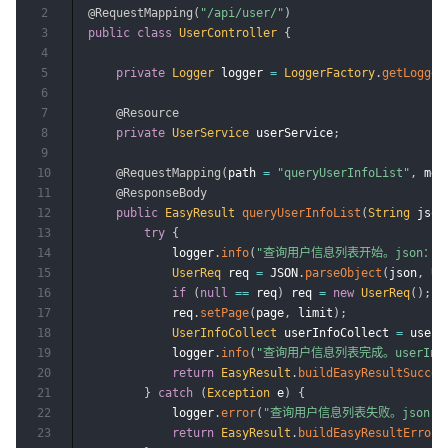
2
@RequestMapping
(
"/api/user/"
)
3
public
class
UserController
{
4
5
private
Logger
 logger 
=
LoggerFactory
.
getLogger
6
7
@Resource
8
private
UserService
 userService
;
9
10
@RequestMapping
(
path 
=
"queryUserInfoList"
,
 met
11
@ResponseBody
12
public
EasyResult
queryUserInfoList
(
String
 json
13
try
{
14
            logger
.
info
(
"查询用户信息列表开始。json：{}
15
UserReq
 req 
=
 JSON
.
parseObject
(
json
,
Us
16
if
(
null
==
 req
)
 req 
=
new
UserReq
(
)
;
17
            req
.
setPage
(
page
,
 limit
)
;
18
UserInfoCollect
 userInfoCollect 
=
 userS
19
            logger
.
info
(
"查询用户信息列表完成。userInfoC
20
return
EasyResult
.
buildEasyResultSucces
21
}
catch
(
Exception
 e
)
{
22
            logger
.
error
(
"查询用户信息列表失败。json：{
23
return
EasyResult
.
buildEasyResultError
(