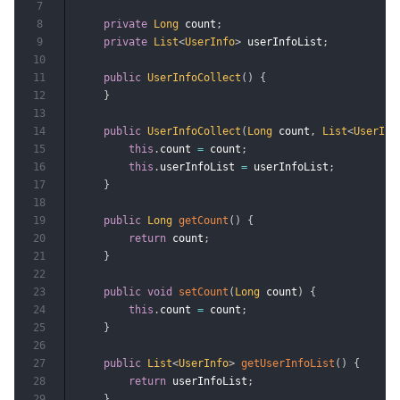
7
8
private
Long
 count
;
9
private
List
<
UserInfo
>
 userInfoList
;
10
11
public
UserInfoCollect
(
)
{
12
}
13
14
public
UserInfoCollect
(
Long
 count
,
List
<
UserInf
15
this
.
count 
=
 count
;
16
this
.
userInfoList 
=
 userInfoList
;
17
}
18
19
public
Long
getCount
(
)
{
20
return
 count
;
21
}
22
23
public
void
setCount
(
Long
 count
)
{
24
this
.
count 
=
 count
;
25
}
26
27
public
List
<
UserInfo
>
getUserInfoList
(
)
{
28
return
 userInfoList
;
29
}