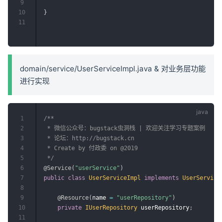
9
10
}
11
domain/service/UserServiceImpl.java & 对业务层功能
进行实现
1
/**

2
 * 微信公众号：bugstack虫洞栈 | 欢迎关注学习专题案例

3
 * 论坛：http://bugstack.cn

4
 * Create by 付政委 on @2019

5
 */
6
@Service
(
"userService"
)
7
public
class
UserServiceImpl
implements
UserService
8
9
@Resource
(
name 
=
"userRepository"
)
10
private
IUserRepository
 userRepository
;
11