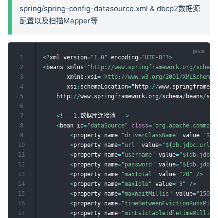
spring/spring-config-datasource.xml & dbcp2数据源
配置以及扫描Mapper等
1
<
?
xml version
=
"1.0"
 encoding
=
"UTF-8"
?
>
2
<
beans xmlns
=
"http://www.springframework.org/schema
3
       xmlns
:
xsi
=
"http://www.w3.org/2001/XMLSchema-
4
       xsi
:
schemaLocation
=
"http
:
/
/
www
.
springframewo
5
	http
:
/
/
www
.
springframework
.
org
/
schema
/
beans
/
spr
6
7
<
!
--
1.
数据库连接池 
--
>
8
<
bean id
=
"dataSource"
class
=
"org.apache.commons
9
<
property name
=
"driverClassName"
 value
=
"${d
10
<
property name
=
"url"
 value
=
"${db.jdbc.url}"
11
<
property name
=
"username"
 value
=
"${db.jdbc.
12
<
property name
=
"password"
 value
=
"${db.jdbc.
13
<
property name
=
"maxTotal"
 value
=
"20"
/
>
14
<
property name
=
"maxIdle"
 value
=
"3"
/
>
15
<
property name
=
"maxWaitMillis"
 value
=
"15000
16
<
property name
=
"timeBetweenEvictionRunsMill
17
<
property name
=
"minEvictableIdleTimeMillis"