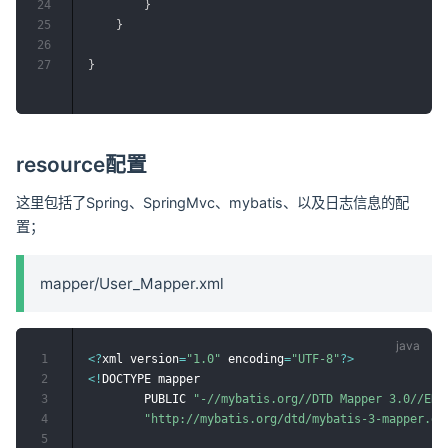
24
}
25
}
26
27
}
resource配置
这里包括了Spring、SpringMvc、mybatis、以及日志信息的配
置；
mapper/User_Mapper.xml
1
<
?
xml version
=
"1.0"
 encoding
=
"UTF-8"
?
>
2
<
!
DOCTYPE mapper

3
        PUBLIC 
"-//mybatis.org//DTD Mapper 3.0//EN"
4
"http://mybatis.org/dtd/mybatis-3-mapper.dt
5