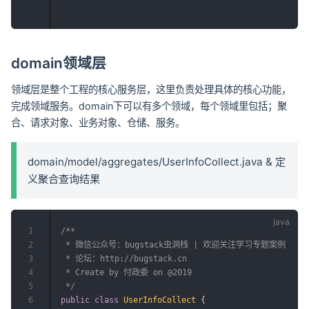
domain领域层
领域层是整个工程的核心服务层，这里负责处理具体的核心功能，
完成领域服务。domain下可以有多个领域，每个领域里包括；聚
合、请求对象、业务对象、仓储、服务。
domain/model/aggregates/UserInfoCollect.java & 定
义聚合查询结果
1
/**

2
 * 微信公众号：bugstack虫洞栈 | 欢迎关注学习专题案例

3
 * 论坛：http://bugstack.cn

4
 * Create by 付政委 on @2019

5
 */
6
public
class
UserInfoCollect
{