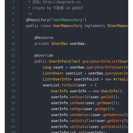
3
 * 论坛：http://bugstack.cn

4
 * Create by 付政委 on @2019

5
 */
6
@Repository
(
"userRepository"
)
7
public
class
UserRepository
implements
IUserReposit
8
9
@Resource
10
private
IUserDao
 userDao
;
11
12
@Override
13
public
UserInfoCollect
queryUserInfoList
(
UserRe
14
Long
 count 
=
 userDao
.
queryUserInfoCount
(
req
15
List
<
User
>
 userList 
=
 userDao
.
queryUserInfo
16
List
<
UserInfo
>
 userInfoList 
=
new
ArrayList
17
        userList
.
forEach
(
user 
->
{
18
UserInfo
 userInfo 
=
new
UserInfo
(
)
;
19
            userInfo
.
setUserId
(
user
.
getId
(
)
)
;
20
            userInfo
.
setName
(
user
.
getName
(
)
)
;
21
            userInfo
.
setAge
(
user
.
getAge
(
)
)
;
22
            userInfo
.
setAddress
(
user
.
getAddress
(
)
)
;
23
            userInfo
.
setEntryTime
(
user
.
getEntryTime
24
            userInfo
.
setStatus
(
user
.
getStatus
(
)
)
;
25
            userInfoList
.
add
(
userInfo
)
;