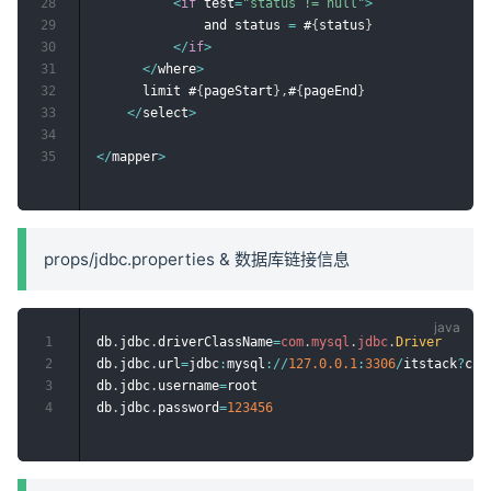
28
<
if
 test
=
"status != null"
>
29
              and status 
=
 #
{
status
}
30
<
/
if
>
31
<
/
where
>
32
      limit #
{
pageStart
}
,
#
{
pageEnd
}
33
<
/
select
>
34
35
<
/
mapper
>
props/jdbc.properties & 数据库链接信息
1
db
.
jdbc
.
driverClassName
=
com
.
mysql
.
jdbc
.
Driver
2
db
.
jdbc
.
url
=
jdbc
:
mysql
:
/
/
127.0
.0
.1
:
3306
/
itstack
?
cre
3
db
.
jdbc
.
username
=
root

4
db
.
jdbc
.
password
=
123456