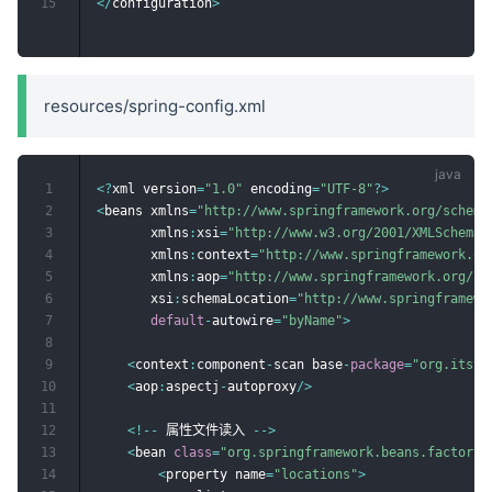
15
<
/
configuration
>
resources/spring-config.xml
1
<
?
xml version
=
"1.0"
 encoding
=
"UTF-8"
?
>
2
<
beans xmlns
=
"http://www.springframework.org/schema
3
       xmlns
:
xsi
=
"http://www.w3.org/2001/XMLSchema-
4
       xmlns
:
context
=
"http://www.springframework.or
5
       xmlns
:
aop
=
"http://www.springframework.org/sc
6
       xsi
:
schemaLocation
=
"http://www.springframewo
7
default
-
autowire
=
"byName"
>
8
9
<
context
:
component
-
scan base
-
package
=
"org.itsta
10
<
aop
:
aspectj
-
autoproxy
/
>
11
12
<
!
--
 属性文件读入 
--
>
13
<
bean 
class
=
"org.springframework.beans.factory.
14
<
property name
=
"locations"
>