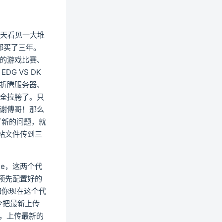
天天看见一大堆
都买了三年。
的游戏比赛、
G VS DK
折腾服务器、
全拉胯了。只
谢傅哥！那么
了新的问题，就
网站文件传到三
ee，这两个代
你预先配置好的
知你现在这个代
令把最新上传
后，上传最新的