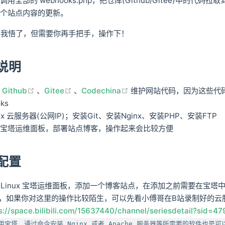
用全部的 webhooks.php，把仓库(Github/Gitee)中的代码
整个站点内容的更新。
说的我悟了，但需要你再手把手，操作下！
说明
(opens new window)
(opens new window)
(opens new window)
用
Github
、
Gitee
、
Codechina
维护网站代码，因为这些代
ks
ux 云服务器(公网IP)；安装Git、安装Nginx、安装PHP、安装FTP
用宝塔运维面板，部署站点博客，操作起来会比较方便
配置
Linux 宝塔运维面板，添加一个博客站点，在添加之前需要在宝塔中安
模块，如果你对这里的操作比较陌生，可以先看小傅哥在B站录制好的云
s://space.bilibili.com/15637440/channel/seriesdetail?sid=4
宝塔，通过命令安装 Nginx 或者 Apache 服务器等所需要的软件也是可