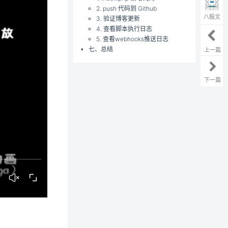
2. push 代码到 Github
八股文
3. 验证博客更新
4. 查看脚本执行日志
5. 查看webhooks推送日志
七、总结
上一篇
下一篇