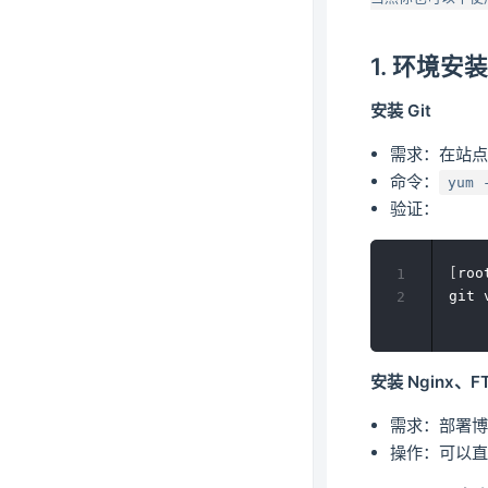
1. 环境安
安装 Git
需求：在站点接收
命令：
yum 
验证：
[
roo
1
git 
2
安装 Nginx、F
需求：部署博
操作：可以