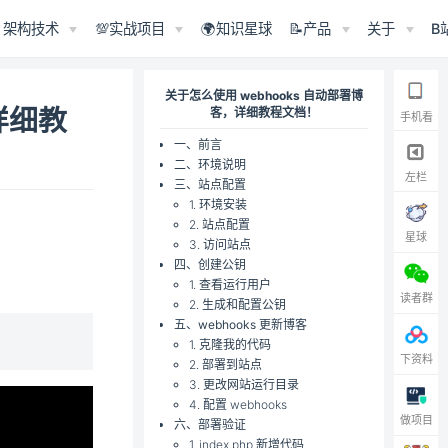
架构技术
💯实战项目
🌍知识星球
📝产品
关于
B
关于怎么使用 webhooks 自动部署博
详细教
客，详细教程文档！
手机看
一、前言
二、环境说明
左栏
三、站点配置
1. 环境安装
2. 站点配置
星球
3. 访问站点
四、创建公钥
window)
1. 查看运行用户
读者群
2. 生成和配置公钥
五、webhooks 更新博客
1. 克隆我的代码
下资料
2. 部署到站点
3. 更改网站运行目录
4. 配置 webhooks
做项目
六、部署验证
1. index.php 新增代码