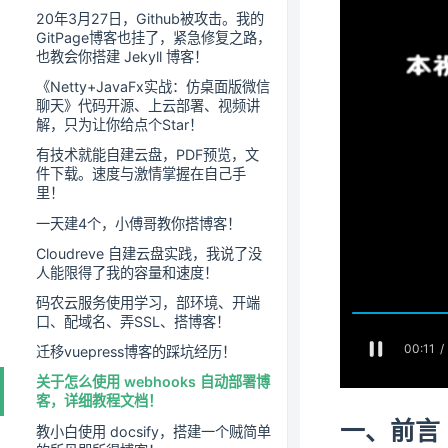
20年3月27日，Github被攻击。我的
GitPage博客也挂了，紧急修复之路，
也教会你搭建 Jekyll 博客！
《Netty+JavaFx实战：仿桌面版微信
聊天》代码开源、上云部署、视频讲
解，只为让你给点个Star！
有技术就能自建云盘，PDF预览，文
件下载。速度与激情掌握在自己手
里！
一天建4个，小傅哥教你搭博客！
Cloudreve 自建云盘实践，我说了没
人能限得了我的容量和速度！
码农云服务使用学习，部环境、开端
口、配域名、弄SSL、搭博客！
迁移vuepress博客的踩坑经历！
关于怎么使用 webhooks 自动部署博
客，详细教程文档！
一、前言
教小白使用 docsify，搭建一个贼简单