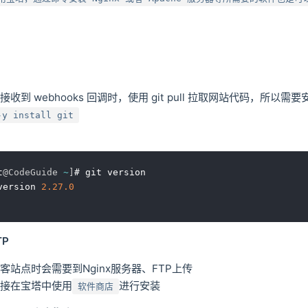
装
到 webhooks 回调时，使用 git pull 拉取网站代码，所以需要安装
-y install git
t
@CodeGuide
~
]
# git version

version 
2.27
.0
TP
客站点时会需要到Nginx服务器、FTP上传
直接在宝塔中使用
进行安装
软件商店