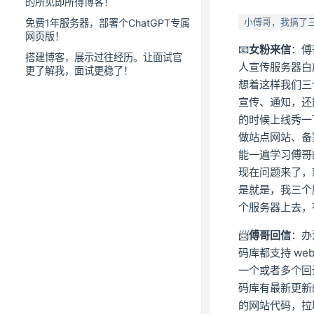
的所见即所得博客！
小傅哥，我搞了
免费1年服务器，部署个ChatGPT专属
网页版！
📧
女粉来信
：傅
搭建博客，展示过往经历。让面试官
人宣传服务器白
更了解我，面试更稳了！
想着这样我们三
宣传、通知，还
的时候上线秀一
做站点网站、备
能一遍学习傅哥
现在问题来了，
是就是，我三个服
个服务器上去，
📨
傅哥回信
：办
码库都支持 we
一个或者多个回
码库有最新更新
的网站代码，拉