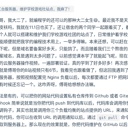
三台服务器，维护学校游戏社站点，我麻了！
哥，我大二了，就编程学的还可以的那种大二女生😄。最近我不是
皮袄吗，我就在11.1日也买了，还让宿舍的两个同学一起跟着买了，
个人就可以搭建和维护我们学校游戏社团的站点了，日常维护着学校
能顺便就把我学的编程技术用上，一举多得嘛。本来还想，可以赶在 ED
下呢，但是域名要备案好多天，只能鸽了。而且随着我们三个熬夜的
案域名，真是遇到太多问题了，以前感觉课本学了就能起飞呢，现在
的云服务器操作视频，一遍部署验证，真的学到了好多好多！再次感
就是傅哥你的B站视频只有6节，我看完也跟着做了，但这回我遇到
务器，按照视频配置完 Nginx 负载以后，每次都要通过 FTP 把
有时候还忘记一个。这咋弄呀，傅哥给想想办法嘛。
法是有的，可以把你的网站代码设置私有仓库传到 Github 或者 Git
bhook 简单说就是当你把代码 push 到代码库以后，代码库会调用
调钩子，其实也就是调用你三个负载均衡的站点提供的 URL，来通
的代码，你可以在收到 URL 的调用通知以后，通过
命
git pull
取到服务器上。那么现在的效果就是，你把代码维护在 GitHub 以