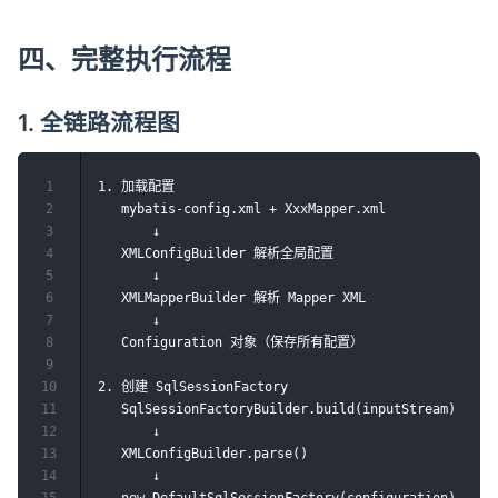
四、完整执行流程
1. 全链路流程图
1
1. 加载配置

2
   mybatis-config.xml + XxxMapper.xml

3
       ↓

4
   XMLConfigBuilder 解析全局配置

5
       ↓

6
   XMLMapperBuilder 解析 Mapper XML

7
       ↓

8
   Configuration 对象（保存所有配置）

9
10
2. 创建 SqlSessionFactory

11
   SqlSessionFactoryBuilder.build(inputStream)

12
       ↓

13
   XMLConfigBuilder.parse()

14
       ↓

15
   new DefaultSqlSessionFactory(configuration)
