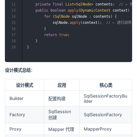
12
private
final
List
<
SqlNode
>
 contents
;
// ← 
13
public
boolean
apply
(
DynamicContext
 context
)
{
14
for
(
SqlNode
 sqlNode 
:
 contents
)
{
15
            sqlNode
.
apply
(
context
)
;
// ← 递归调用
16
}
17
return
true
;
18
}
19
}
设计模式总结
：
设计模式
应用
核心类
SqlSessionFactoryBu
Builder
配置构建
ilder
SqlSession
Factory
SqlSessionFactory
创建
Proxy
MapperProxy
Mapper 代理