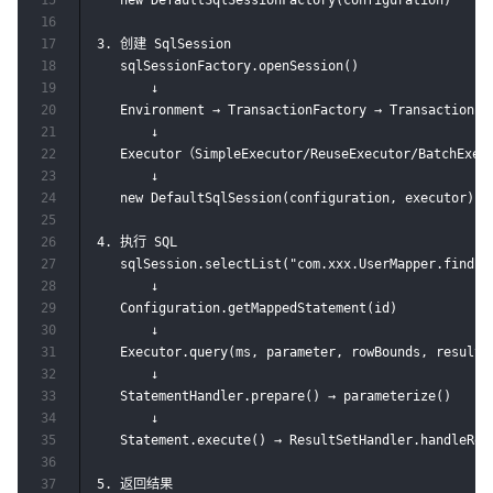
16
17
3. 创建 SqlSession

18
   sqlSessionFactory.openSession()

19
       ↓

20
   Environment → TransactionFactory → Transaction

21
       ↓

22
   Executor（SimpleExecutor/ReuseExecutor/BatchExecu
23
       ↓

24
   new DefaultSqlSession(configuration, executor)

25
26
4. 执行 SQL

27
   sqlSession.selectList("com.xxx.UserMapper.findByI
28
       ↓

29
   Configuration.getMappedStatement(id)

30
       ↓

31
   Executor.query(ms, parameter, rowBounds, resultHa
32
       ↓

33
   StatementHandler.prepare() → parameterize()

34
       ↓

35
   Statement.execute() → ResultSetHandler.handleResu
36
37
5. 返回结果
