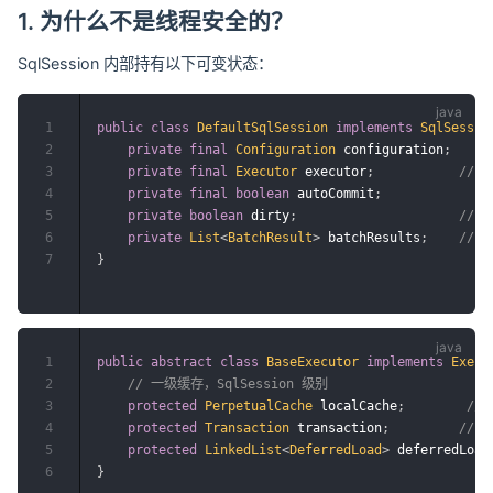
1. 为什么不是线程安全的？
SqlSession 内部持有以下可变状态：
1
public
class
DefaultSqlSession
implements
SqlSessio
2
private
final
Configuration
 configuration
;
3
private
final
Executor
 executor
;
// 
4
private
final
boolean
 autoCommit
;
5
private
boolean
 dirty
;
// 
6
private
List
<
BatchResult
>
 batchResults
;
// 
7
}
1
public
abstract
class
BaseExecutor
implements
Execu
2
// 一级缓存，SqlSession 级别
3
protected
PerpetualCache
 localCache
;
//
4
protected
Transaction
 transaction
;
// 
5
protected
LinkedList
<
DeferredLoad
>
 deferredLoad
6
}