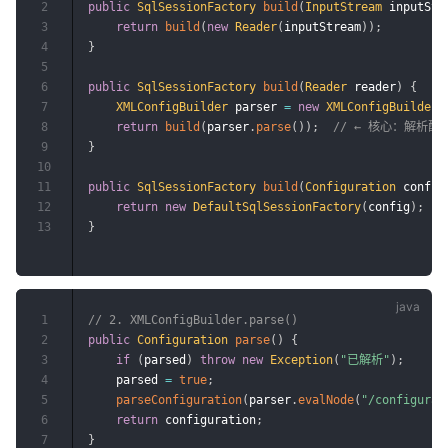
2
public
SqlSessionFactory
build
(
InputStream
 inputStr
3
return
build
(
new
Reader
(
inputStream
)
)
;
4
}
5
6
public
SqlSessionFactory
build
(
Reader
 reader
)
{
7
XMLConfigBuilder
 parser 
=
new
XMLConfigBuilder
(
8
return
build
(
parser
.
parse
(
)
)
;
// ← 核心：解析配
9
}
10
11
public
SqlSessionFactory
build
(
Configuration
 config
12
return
new
DefaultSqlSessionFactory
(
config
)
;
/
13
}
1
// 2. XMLConfigBuilder.parse()
2
public
Configuration
parse
(
)
{
3
if
(
parsed
)
throw
new
Exception
(
"已解析"
)
;
4
    parsed 
=
true
;
5
parseConfiguration
(
parser
.
evalNode
(
"/configurat
6
return
 configuration
;
7
}