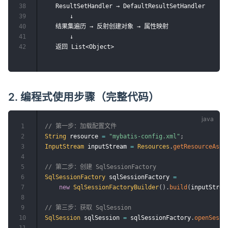
38
   ResultSetHandler → DefaultResultSetHandler

39
       ↓

40
   结果集遍历 → 反射创建对象 → 属性映射

41
       ↓

42
2. 编程式使用步骤（完整代码）
1
// 第一步：加载配置文件
2
String
 resource 
=
"mybatis-config.xml"
;
3
InputStream
 inputStream 
=
Resources
.
getResourceAsSt
4
5
// 第二步：创建 SqlSessionFactory
6
SqlSessionFactory
 sqlSessionFactory 
=
7
new
SqlSessionFactoryBuilder
(
)
.
build
(
inputStrea
8
9
// 第三步：获取 SqlSession
10
SqlSession
 sqlSession 
=
 sqlSessionFactory
.
openSessi
11