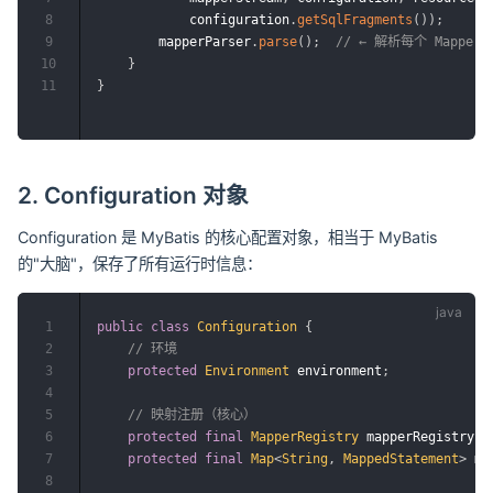
8
            configuration
.
getSqlFragments
(
)
)
;
9
        mapperParser
.
parse
(
)
;
// ← 解析每个 Mapper
10
}
11
}
2. Configuration 对象
Configuration 是 MyBatis 的核心配置对象，相当于 MyBatis
的"大脑"，保存了所有运行时信息：
1
public
class
Configuration
{
2
// 环境
3
protected
Environment
 environment
;
4
5
// 映射注册（核心）
6
protected
final
MapperRegistry
 mapperRegistry 
=
7
protected
final
Map
<
String
,
MappedStatement
>
 ma
8