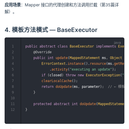
应用场景
：Mapper 接口的代理创建和方法调用拦截（第35篇详
解）。
4. 模板方法模式 — BaseExecutor
1
public
abstract
class
BaseExecutor
implements
Execu
2
@Override
3
public
int
update
(
MappedStatement
 ms
,
Object
 pa
4
ErrorContext
.
instance
(
)
.
resource
(
ms
.
getReso
5
.
activity
(
"executing an update"
)
;
6
if
(
closed
)
throw
new
ExecutorException
(
"Ca
7
clearLocalCache
(
)
;
8
return
doUpdate
(
ms
,
 parameter
)
;
// ← 模板
9
}
10
11
protected
abstract
int
doUpdate
(
MappedStatement
12
}