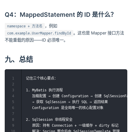
Q4：MappedStatement 的 ID 是什么？
，例如
namespace + 方法名
。这也是 Mapper 接口方法
com.example.UserMapper.findById
不能重载的原因——ID 必须唯一。
九、总结
1
记住三个核心要点：

2
3
1. MyBatis 执行流程

4
   加载配置 → 创建 Configuration → 创建 SqlSessionFacto
5
   → 获取 SqlSession → 执行 SQL → 返回结果

6
   Configuration 是全局唯一的核心配置对象

7
8
2. SqlSession 非线程安全

9
   原因：持有 Connection + 一级缓存 + dirty 标记

10
   解决：Spring 整合后由 SqlSessionTemplate 管理
