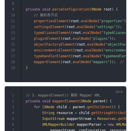
8
9
private
void
parseConfiguration
(
XNode
 root
)
{
10
// 解析各节点
11
propertiesElement
(
root
.
evalNode
(
"properties"
)
)
;
12
settingsElement
(
root
.
evalNode
(
"settings"
)
)
;
13
typeAliasesElement
(
root
.
evalNode
(
"typeAliases"
)
14
pluginElement
(
root
.
evalNode
(
"plugins"
)
)
;
15
objectFactoryElement
(
root
.
evalNode
(
"objectFacto
16
environmentsElement
(
root
.
evalNode
(
"environments
17
typeHandlerElement
(
root
.
evalNode
(
"typeHandlers"
18
mapperElement
(
root
.
evalNode
(
"mappers"
)
)
;
// ←
19
}
1
// 3. mapperElement() 解析 Mapper XML
2
private
void
mapperElement
(
XNode
 parent
)
{
3
for
(
XNode
 child 
:
 parent
.
getChildren
(
)
)
{
4
String
 resource 
=
 child
.
getStringAttribute
(
5
InputStream
 mapperStream 
=
Resources
.
getRes
6
XMLMapperBuilder
 mapperParser 
=
new
XMLMapp
7
            mapperStream
,
 configuration
,
 resource
,