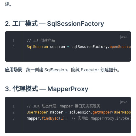
建。
2. 工厂模式 — SqlSessionFactory
1
// 工厂创建产品
2
SqlSession
 session 
=
 sqlSessionFactory
.
openSession
(
应用场景
：统一创建 SqlSession，隐藏 Executor 创建细节。
3. 代理模式 — MapperProxy
1
// JDK 动态代理，Mapper 接口无需实现类
2
UserMapper
 mapper 
=
 sqlSession
.
getMapper
(
UserMapper
3
mapper
.
findById
(
1
)
;
// 实际由 MapperProxy.invoke()