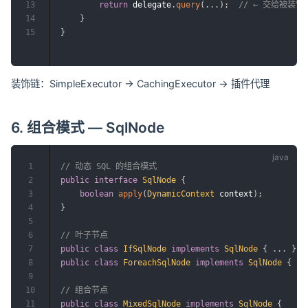
13
return
 delegate
.
query
(
.
.
.
)
;
// ← 交给被装饰
14
}
15
}
装饰链：SimpleExecutor → CachingExecutor → 插件代理
6. 组合模式 — SqlNode
1
// 动态 SQL 的组合模式
2
public
interface
SqlNode
{
3
boolean
apply
(
DynamicContext
 context
)
;
4
}
5
6
// 叶子节点
7
public
class
IfSqlNode
implements
SqlNode
{
.
.
.
}
8
public
class
ForeachSqlNode
implements
SqlNode
{
.
.
9
10
// 组合节点
11
public
class
MixedSqlNode
implements
SqlNode
{