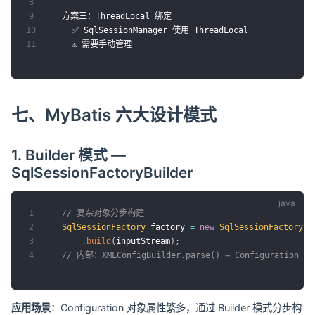
8
9
方案三：ThreadLocal 绑定

10
  ✅ SqlSessionManager 使用 ThreadLocal

11
七、MyBatis 六大设计模式
1. Builder 模式 —
SqlSessionFactoryBuilder
1
// 复杂对象分步构建
2
SqlSessionFactory
 factory 
=
new
SqlSessionFactoryBu
3
.
build
(
inputStream
)
;
4
// 内部：XMLConfigBuilder.parse() → Configuration → 
应用场景
：Configuration 对象属性繁多，通过 Builder 模式分步构