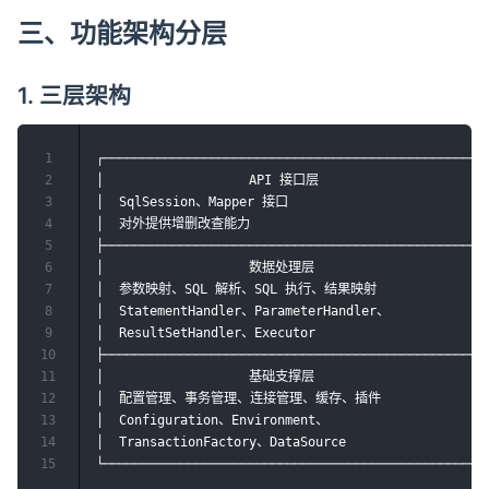
三、功能架构分层
1. 三层架构
1
┌───────────────────────────────────────────────────
2
│                   API 接口层                       
3
│  SqlSession、Mapper 接口                           
4
│  对外提供增删改查能力                                
5
├───────────────────────────────────────────────────
6
│                   数据处理层                        
7
│  参数映射、SQL 解析、SQL 执行、结果映射                
8
│  StatementHandler、ParameterHandler、              
9
│  ResultSetHandler、Executor                       
10
├───────────────────────────────────────────────────
11
│                   基础支撑层                        
12
│  配置管理、事务管理、连接管理、缓存、插件              │
13
│  Configuration、Environment、                      
14
│  TransactionFactory、DataSource                   
15