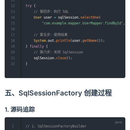
12
try
{
13
// 第四步：执行 SQL
14
User
 user 
=
 sqlSession
.
selectOne
(
15
"com.example.mapper.UserMapper.findById"
,
1
16
17
// 第五步：使用结果
18
System
.
out
.
println
(
user
.
getName
(
)
)
;
19
}
finally
{
20
// 第六步：关闭 SqlSession
21
    sqlSession
.
close
(
)
;
22
}
五、SqlSessionFactory 创建过程
1. 源码追踪
1
// 1. SqlSessionFactoryBuilder