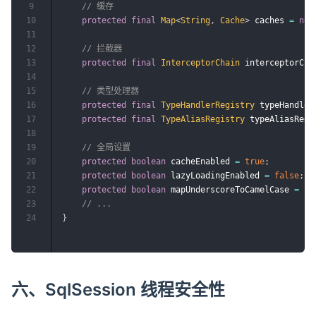
9
// 缓存
10
protected
final
Map
<
String
,
Cache
>
 caches 
=
new
11
12
// 拦截器
13
protected
final
InterceptorChain
 interceptorCha
14
15
// 类型处理器
16
protected
final
TypeHandlerRegistry
 typeHandler
17
protected
final
TypeAliasRegistry
 typeAliasRegi
18
19
// 全局设置
20
protected
boolean
 cacheEnabled 
=
true
;
21
protected
boolean
 lazyLoadingEnabled 
=
false
;
22
protected
boolean
 mapUnderscoreToCamelCase 
=
fa
23
// ...
24
}
六、SqlSession 线程安全性