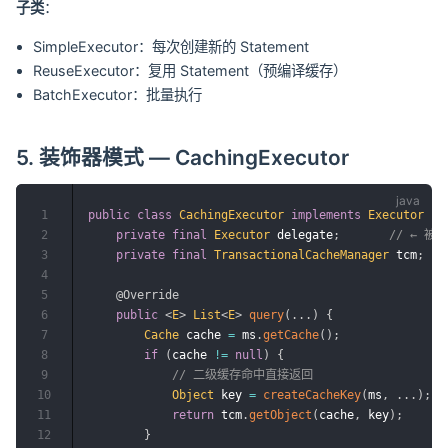
子类
：
SimpleExecutor：每次创建新的 Statement
ReuseExecutor：复用 Statement（预编译缓存）
BatchExecutor：批量执行
5. 装饰器模式 — CachingExecutor
1
public
class
CachingExecutor
implements
Executor
{
2
private
final
Executor
 delegate
;
// ← 被
3
private
final
TransactionalCacheManager
 tcm
;
4
5
@Override
6
public
<
E
>
List
<
E
>
query
(
.
.
.
)
{
7
Cache
 cache 
=
 ms
.
getCache
(
)
;
8
if
(
cache 
!=
null
)
{
9
// 二级缓存命中直接返回
10
Object
 key 
=
createCacheKey
(
ms
,
.
.
.
)
;
11
return
 tcm
.
getObject
(
cache
,
 key
)
;
12
}