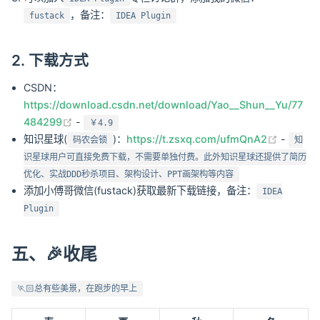
，备注：
fustack
IDEA Plugin
2. 下载方式
CSDN：
https://download.csdn.net/download/Yao__Shun__Yu/77
(opens new window)
484299
-
￥4.9
(opens
知识星球(
)：
https://t.zsxq.com/ufmQnA2
-
码农会锁
知
识星球用户可直接免费下载，不需要单独付费。此外知识星球还提供了简历
优化、实战DDD秒杀项目、架构设计、PPT画架构等内容
添加小傅哥微信(fustack)获取最新下载链接，备注：
IDEA
Plugin
五、🎉收尾
🏃🏻总有些美景，在跑步的早上