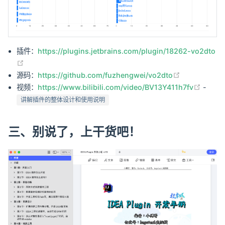
插件：
https://plugins.jetbrains.com/plugin/18262-vo2dto
(opens new window)
(opens new 
源码：
https://github.com/fuzhengwei/vo2dto
(open
视频：
https://www.bilibili.com/video/BV13Y411h7fv
-
讲解插件的整体设计和使用说明
三、别说了，上干货吧！