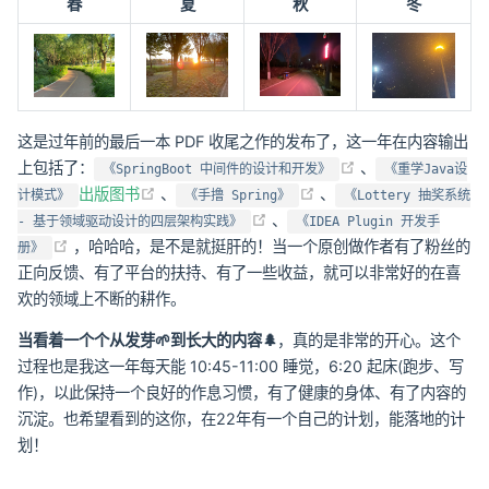
春
夏
秋
冬
这是过年前的最后一本 PDF 收尾之作的发布了，这一年在内容输出
(opens new win
上包括了：
、
《SpringBoot 中间件的设计和开发》
《重学Java设
(opens new window)
(opens new window)
出版图书
、
、
计模式》
《手撸 Spring》
《Lottery 抽奖系统
(opens new window)
、
- 基于领域驱动设计的四层架构实践》
《IDEA Plugin 开发手
(opens new window)
，哈哈哈，是不是就挺肝的！当一个原创做作者有了粉丝的
册》
正向反馈、有了平台的扶持、有了一些收益，就可以非常好的在喜
欢的领域上不断的耕作。
当看着一个个从发芽🌱到长大的内容🌲
，真的是非常的开心。这个
过程也是我这一年每天能 10:45-11:00 睡觉，6:20 起床(跑步、写
作)，以此保持一个良好的作息习惯，有了健康的身体、有了内容的
沉淀。也希望看到的这你，在22年有一个自己的计划，能落地的计
划！