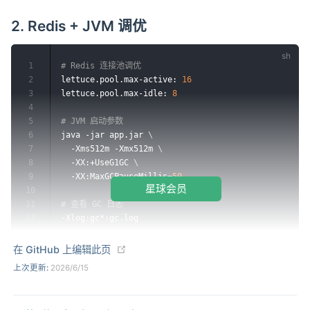
2. Redis + JVM 调优
1
# Redis 连接池调优
2
lettuce.pool.max-active: 
16
3
lettuce.pool.max-idle: 
8
4
5
# JVM 启动参数
6
java -jar app.jar 
\
7
  -Xms512m -Xmx512m 
\
8
  -XX:+UseG1GC 
\
9
  -XX:MaxGCPauseMillis
=
50
星球会员
10
11
# 查看 GC 日志
12
(opens new window)
在 GitHub 上编辑此页
上次更新:
2026/6/15
💡 调优顺序：慢查询优化 → 缓存命中率 → 连接池 →
JVM，逐项验证效果