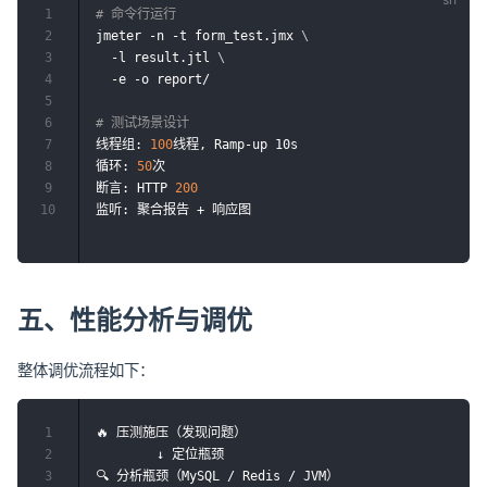
1
# 命令行运行
2
jmeter -n -t form_test.jmx 
\
3
  -l result.jtl 
\
4
  -e -o report/

5
6
# 测试场景设计
7
线程组: 
100
线程, Ramp-up 10s

8
循环: 
50
次

9
断言: HTTP 
200
10
五、性能分析与调优
整体调优流程如下：
1
🔥 压测施压（发现问题）

2
        ↓ 定位瓶颈

3
🔍 分析瓶颈（MySQL / Redis / JVM）
