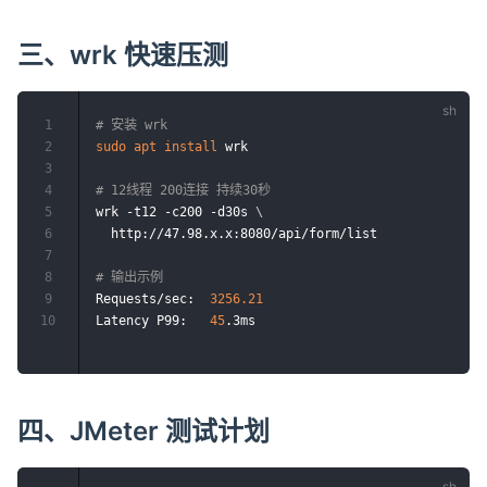
三、wrk 快速压测
1
# 安装 wrk
2
sudo
apt
install
 wrk

3
4
# 12线程 200连接 持续30秒
5
wrk -t12 -c200 -d30s 
\
6
  http://47.98.x.x:8080/api/form/list

7
8
# 输出示例
9
Requests/sec:  
3256.21
10
Latency P99:   
45
四、JMeter 测试计划