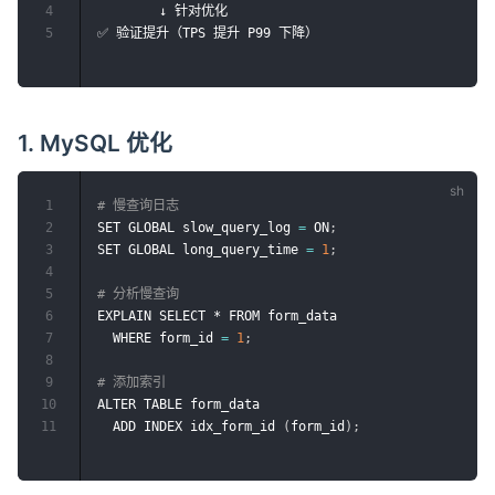
4
        ↓ 针对优化

5
1. MySQL 优化
1
# 慢查询日志
2
SET GLOBAL slow_query_log 
=
 ON
;
3
SET GLOBAL long_query_time 
=
1
;
4
5
# 分析慢查询
6
EXPLAIN SELECT * FROM form_data

7
  WHERE form_id 
=
1
;
8
9
# 添加索引
10
ALTER TABLE form_data

11
  ADD INDEX idx_form_id 
(
form_id
)
;