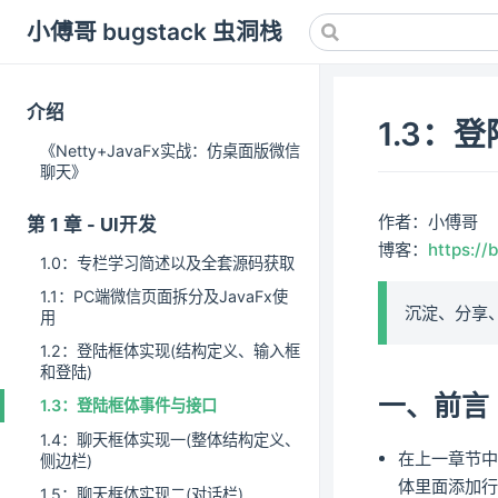
小傅哥 bugstack 虫洞栈
介绍
1.3：
《Netty+JavaFx实战：仿桌面版微信
聊天》
作者：小傅哥
第 1 章 - UI开发
博客：
https://
1.0：专栏学习简述以及全套源码获取
1.1：PC端微信页面拆分及JavaFx使
沉淀、分享
用
1.2：登陆框体实现(结构定义、输入框
和登陆)
一、前言
1.3：登陆框体事件与接口
1.4：聊天框体实现一(整体结构定义、
在上一章节
侧边栏)
体里面添加
1.5：聊天框体实现二(对话栏)