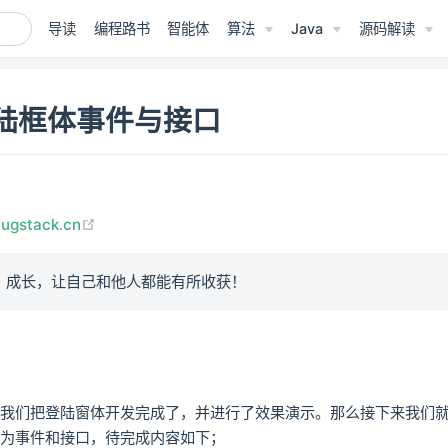
导读
编程路书
智能体
算法
Java
源码解读
登陆框体事件与接口
(opens new window)
bugstack.cn
、成长，让自己和他人都能有所收获！
中我们把登陆窗体开发完成了，并进行了效果演示。那么接下来我们
行为事件和接口，待完成内容如下；