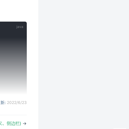
新:
2022/6/23
义、侧边栏)
→