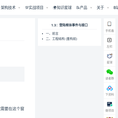
架构技术
💯实战项目
🌍知识星球
📝产品
关于
B
1.3：登陆框体事件与接口
手机看
一、前言
二、工程结构 (重构前)
左栏
星球
读者群
下资料
就需要在这个窗
做项目