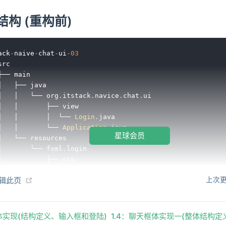
构 (重构前)
ack
-
naive
-
chat
-
ui
-
03
rc

├── main

│   ├── java

│   │   └── org
.
itstack
.
navice
.
chat
.
ui

│   │       ├── view

│   │       │  └── 
Login
.
java

│   │       └── 
Application
.
java

星球会员
│   └── resources

│       └── fxml
.
login

│           ├── css

│           ├── img

(opens new window)
编辑此页
上次更
│           └── login
.
fxml

└── test

    └── java

        └── org
.
itstack
.
test

框体实现(结构定义、输入框和登陆)
1.4：聊天框体实现一(整体结构定
            └── 
ApiTest
.