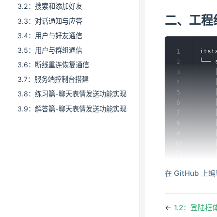
3.2：搜索和添加好友
二、工程结
3.3：对话通知与应答
3.4：用户与好友通信
3.5：用户与群组通信
itst
1
└── s
2
3.6：断线重连恢复通信
    
3
3.7：服务端控制台搭建
    
4
    
5
3.8：练习篇-聊天表情发送功能实现
    
6
3.9：解答篇-聊天表情发送功能实现
    
7
    
8
    
9
    
10
    
11
    
12
在 GitHub 上
    
13
    
14
    
15
    
16
←
1.2：登陆
    
17