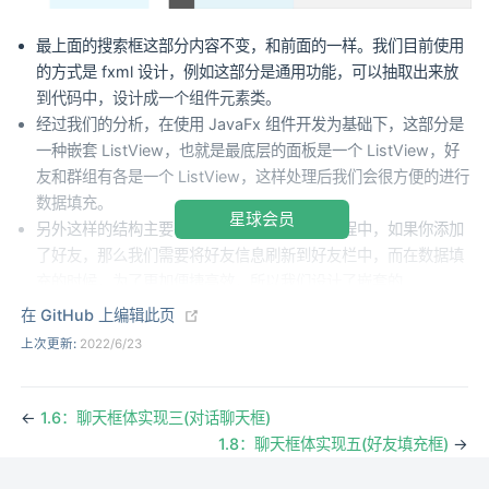
最上面的搜索框这部分内容不变，和前面的一样。我们目前使用
的方式是 fxml 设计，例如这部分是通用功能，可以抽取出来放
到代码中，设计成一个组件元素类。
经过我们的分析，在使用 JavaFx 组件开发为基础下，这部分是
一种嵌套 ListView，也就是最底层的面板是一个 ListView，好
友和群组有各是一个 ListView，这样处理后我们会很方便的进行
数据填充。
星球会员
另外这样的结构主要有利于在我们程序运行过程中，如果你添加
了好友，那么我们需要将好友信息刷新到好友栏中，而在数据填
充的时候，为了更加便捷高效，所以我们设计了嵌套的
ListView。如果还不是特别理解，可以从后续的代码中获得答
(opens new window)
在 GitHub 上编辑此页
案。
上次更新:
2022/6/23
←
1.6：聊天框体实现三(对话聊天框)
1.8：聊天框体实现五(好友填充框)
→