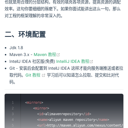
也就是用合理的分层结构，有效的填充各项资源，提高资源的调配
效率。这句你要细细的琢磨下。如果你面试能讲出这么一句，那么
对工程的框架理解的非常深入的。
二、环境配置
Jdk 1.8
(opens new window)
Maven 3.x -
Maven 教程
(opens new wind
IntellJ IDEA 社区版(免费)
IntelliJ IDEA 教程
Git - 安装后会配置到 IntellJ IDEA 这样才能向服务端推送或者拉
(opens new window)
取代码。
Git 教程
学习后可以知道怎么拉取、提交和比对代
码。
1
<
mirrors
>
2
<
mirror
>
3
<
id
>
alimavenrepository
</
id
>
4
<
name
>
aliyun maven repository
</
name
>
5
<
url
>
http://maven.aliyun.com/nexus/content/gr