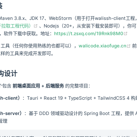
装
EA、Maven 3.8.x、JDK 17、WebStorm（用于打开walissh-clien
(opens new window)
用于拉取工程代码）
、Nodejs（20+，从安装下载安装即可），你
(op
，软件下载中获取。地址：
https://t.zsxq.com/19Rnk98M0
(o
IDE 工具（任何你使用熟练的也都可以），
walicode.xiaofuge.cn
前
DE 这样的工具来完成开发即可。
架构设计
一个包含
前端桌面应用 + 后端服务
的完整项目：
h-client）
：Tauri + React 19 + TypeScript + TailwindCS
h-server）
：基于 DDD 领域驱动设计的 Spring Boot 工程，提供 AI
接管理