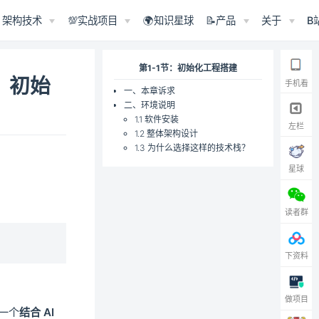
架构技术
💯实战项目
🌍知识星球
📝产品
关于
B
第1-1节：初始化工程搭建
节：初始
手机看
一、本章诉求
二、环境说明
1.1 软件安装
左栏
1.2 整体架构设计
1.3 为什么选择这样的技术栈？
星球
读者群
下资料
做项目
一个
结合 AI