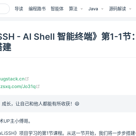
导读
编程路书
智能体
算法
Java
源码解读
SSH - AI Shell 智能终端》第1-1
搭建
(opens new window)
bugstack.cn
(opens new window)
t.zsxq.com/Jo31q
、成长，让自己和他人都能有所收获！😄
术UP主小傅哥。
aLiSSH》项目学习的第1节课程。从这一节开始，我们将一步步搭建