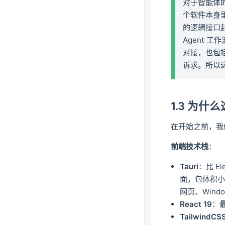
对于智能体
个软件本身里
的逻辑接口
Agent 工
对接，也包
诉求。所以
1.3 为
在开始之前，我
前端技术栈
：
Tauri
：比 E
面，包体积小
网页、Wind
React 19
：
TailwindCS