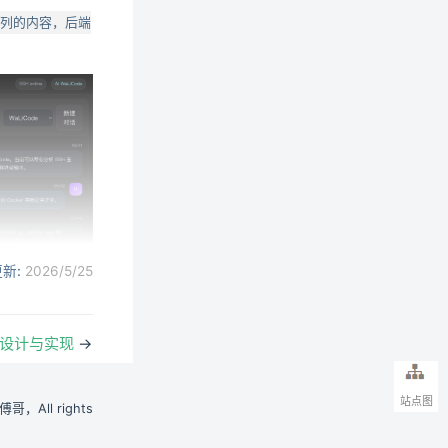
ew window)
列的内容，后端
新:
2026/5/25
界面设计与实现
→
站点图
小傅哥，All rights