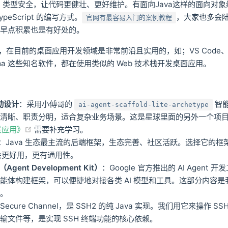
：类型安全，让代码更健壮、更好维护。有面向Java这样的面向对
peScript 的编写方式。
，大家也多会
官网有最容易入门的案例教程
，早点积累也是有好处的。
在目前的桌面应用开发领域是非常前沿且实用的，如；VS Code、Gi
Figma 这些知名软件，都在使用类似的 Web 技术栈开发桌面应用。
动设计
：采用小傅哥的
智能
ai-agent-scaffold-lite-archetype
构清晰、职责分明，适合复杂业务场景。这是星球里面的另外一个项
(opens new window)
景应用》
需要补充学习。
：Java 生态最主流的后端框架，生态完善、社区活跃。选择它的框
，会更好用，更有通用性。
（Agent Development Kit）
：Google 官方推出的 AI Agent
能体构建框架，可以便捷地对接各类 AI 模型和工具。这部分内容是我们
术。
 Secure Channel，是 SSH2 的纯 Java 实现。我们用它来操作 S
输文件等，是实现 SSH 终端功能的核心依赖。