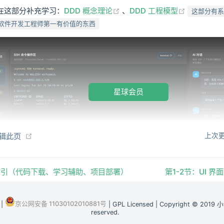
(opens new window)
(opens n
以在这部分补充学习：
DDD 概念理论
、
DDD 工程模型
这部分有系
软件开发工程师第一有价值的东西
星球会员
(opens new window)
编辑此页
上次更
指引（代码下载、学习辅助、项目部署）
第1-2节：UI 
京公网安备 11030102010881号
|
| GPL Licensed | Copyright © 2019 
reserved.