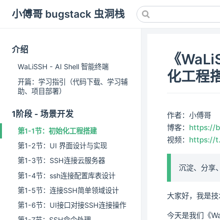
小傅哥 bugstack 虫洞栈
介绍
《WaLi
WaLiSSH - AI Shell 智能终端
化工程
开篇：学习指引（代码下载、学习辅
助、项目部署）
1阶段 - 场景开发
作者：小傅哥
博客：
https://
第1-1节：初始化工程搭建
视频：
https://
第1-2节：UI 界面设计与实现
第1-3节：SSH连接云服务器
沉淀、分享
第1-4节：ssh连接配置库表设计
第1-5节：连接SSH简单领域设计
大家好，我是技
第1-6节：UI接口对接SSH连接操作
今天是我们《W
第1-7节：SSH命令处理