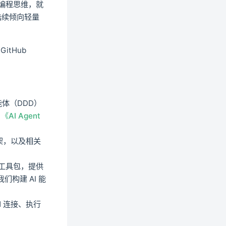
象编程思维，就
陆续倾向轻量
tHub
体（DDD）
目
《AI Agent
架，以及相关
 开发工具包，提供
构建 AI 能
SH 连接、执行