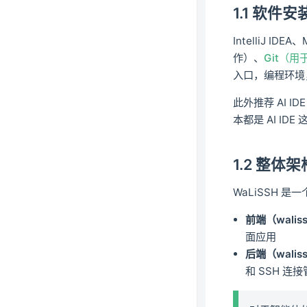
1.1 软件安
IntelliJ ID
作）、
Git（
入口，编程环境
此外推荐 AI 
本都是 AI I
1.2 整体
WaLiSSH 是
前端（waliss
面应用
后端（waliss
和 SSH 连