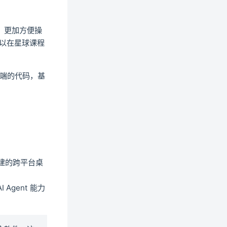
t工程，更加方便操
可以在星球课程
ens new window)
pens new window)
端的代码，基
S 4 构建的跨平台桌
 Agent 能力