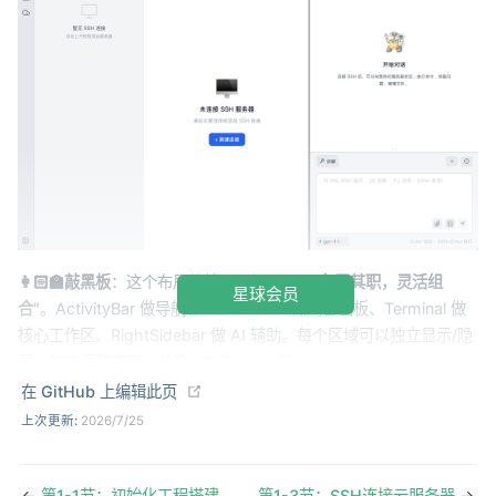
👩🏻‍🏫敲黑板
：这个布局的核心思想是——
"各司其职，灵活组
星球会员
合"
。ActivityBar 做导航、LeftSidebar 做内容面板、Terminal 做
核心工作区、RightSidebar 做 AI 辅助。每个区域可以独立显示/隐
藏、独立调整宽度，就像 VS Code 一样！
(opens new window)
在 GitHub 上编辑此页
上次更新:
2026/7/25
如果你最开始不会设计UI，不知道怎么提问，那么就去找
一些大厂过往做好的UI，先截图让 AI IDE 设计一版，之
后再用这个版本做调整。walissh 的 ui 就是使用
←
第1-1节：初始化工程搭建
第1-3节：SSH连接云服务器
→