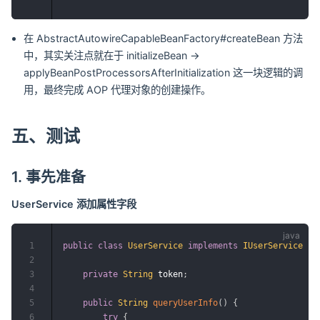
在 AbstractAutowireCapableBeanFactory#createBean 方法
中，其实关注点就在于 initializeBean ->
applyBeanPostProcessorsAfterInitialization 这一块逻辑的调
用，最终完成 AOP 代理对象的创建操作。
五、测试
1. 事先准备
UserService 添加属性字段
1
public
class
UserService
implements
IUserService
{
2
3
private
String
 token
;
4
5
public
String
queryUserInfo
(
)
{
6
try
{