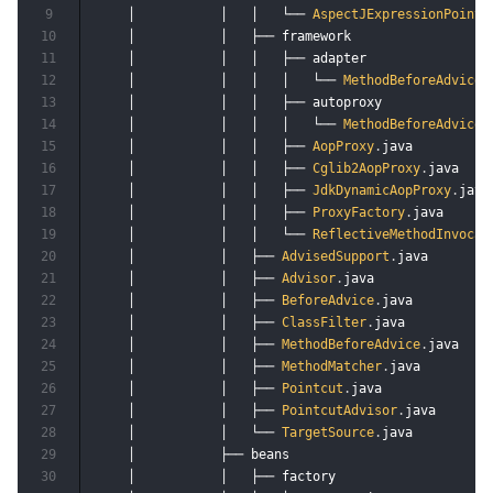
9
    │           │   │   └── 
AspectJExpressionPointc
10
    │           │   ├── framework 

11
    │           │   │   ├── adapter

12
    │           │   │   │   └── 
MethodBeforeAdviceI
13
    │           │   │   ├── autoproxy

14
    │           │   │   │   └── 
MethodBeforeAdviceI
15
    │           │   │   ├── 
AopProxy
.
java

16
    │           │   │   ├── 
Cglib2AopProxy
.
java

17
    │           │   │   ├── 
JdkDynamicAopProxy
.
java

18
    │           │   │   ├── 
ProxyFactory
.
java

19
    │           │   │   └── 
ReflectiveMethodInvocat
20
    │           │   ├── 
AdvisedSupport
.
java

21
    │           │   ├── 
Advisor
.
java

22
    │           │   ├── 
BeforeAdvice
.
java

23
    │           │   ├── 
ClassFilter
.
java

24
    │           │   ├── 
MethodBeforeAdvice
.
java

25
    │           │   ├── 
MethodMatcher
.
java

26
    │           │   ├── 
Pointcut
.
java

27
    │           │   ├── 
PointcutAdvisor
.
java

28
    │           │   └── 
TargetSource
.
java

29
    │           ├── beans

30
    │           │   ├── factory  
