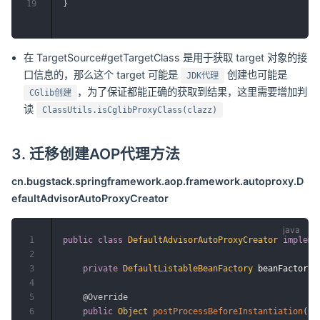
19
}
在 TargetSource#getTargetClass 是用于获取 target 对象的接
口信息的，那么这个 target 可能是
创建也可能是
JDK代理
，为了保证都能正确的获取到结果，这里需要增加判
CGlib创建
读
ClassUtils.isCglibProxyClass(clazz)
3. 迁移创建AOP代理方法
cn.bugstack.springframework.aop.framework.autoproxy.D
efaultAdvisorAutoProxyCreator
1
public
class
DefaultAdvisorAutoProxyCreator
impleme
2
3
private
DefaultListableBeanFactory
 beanFactory
;
4
5
@Override
6
public
Object
postProcessBeforeInstantiation
(
Cl