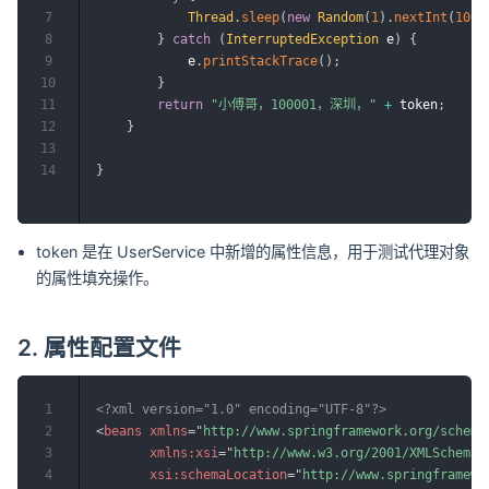
7
Thread
.
sleep
(
new
Random
(
1
)
.
nextInt
(
100
)
8
}
catch
(
InterruptedException
 e
)
{
9
            e
.
printStackTrace
(
)
;
10
}
11
return
"小傅哥，100001，深圳，"
+
 token
;
12
}
13
14
}
token 是在 UserService 中新增的属性信息，用于测试代理对象
的属性填充操作。
2. 属性配置文件
1
<?xml version="1.0" encoding="UTF-8"?>
2
<
beans
xmlns
=
"
http://www.springframework.org/schema
3
xmlns:
xsi
=
"
http://www.w3.org/2001/XMLSchema-
4
xsi:
schemaLocation
=
"
http://www.springframewo