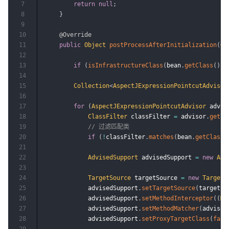
7
return
null
;
8
}
9
10
@Override
11
public
Object
postProcessAfterInitialization
(
Ob
12
13
if
(
isInfrastructureClass
(
bean
.
getClass
(
)
)
)
14
15
Collection
<
AspectJExpressionPointcutAdvisor
16
17
for
(
AspectJExpressionPointcutAdvisor
 advis
18
ClassFilter
 classFilter 
=
 advisor
.
getPo
19
// 过滤匹配类
20
if
(
!
classFilter
.
matches
(
bean
.
getClass
(
21
22
AdvisedSupport
 advisedSupport 
=
new
Adv
23
24
TargetSource
 targetSource 
=
new
TargetS
25
            advisedSupport
.
setTargetSource
(
targetSo
26
            advisedSupport
.
setMethodInterceptor
(
(
Me
27
            advisedSupport
.
setMethodMatcher
(
advisor
28
            advisedSupport
.
setProxyTargetClass
(
fals
29