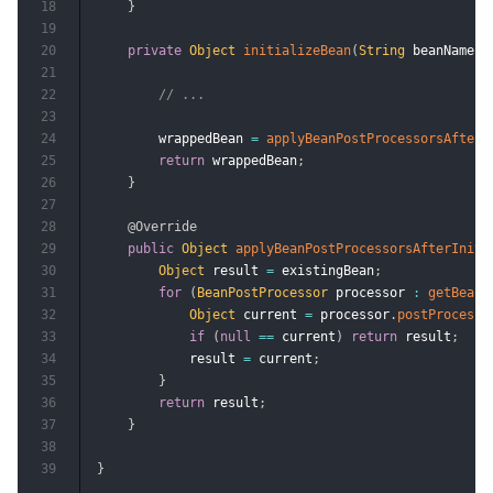
18
}
19
20
private
Object
initializeBean
(
String
 beanName
,
21
22
// ...
23
24
        wrappedBean 
=
applyBeanPostProcessorsAfterI
25
return
 wrappedBean
;
26
}
27
28
@Override
29
public
Object
applyBeanPostProcessorsAfterIniti
30
Object
 result 
=
 existingBean
;
31
for
(
BeanPostProcessor
 processor 
:
getBeanP
32
Object
 current 
=
 processor
.
postProcessA
33
if
(
null
==
 current
)
return
 result
;
34
            result 
=
 current
;
35
}
36
return
 result
;
37
}
38
39
}