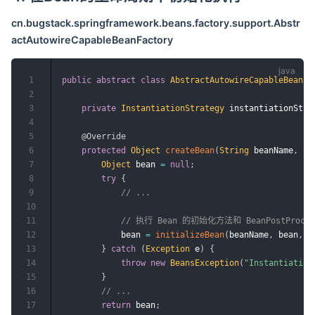
cn.bugstack.springframework.beans.factory.support.Abstr
actAutowireCapableBeanFactory
1
public
abstract
class
AbstractAutowireCapableBeanFa
2
3
private
InstantiationStrategy
 instantiationStra
4
5
@Override
6
protected
Object
createBean
(
String
 beanName
,
Be
7
Object
 bean 
=
null
;
8
try
{
9
// ...
10
11
// 执行 Bean 的初始化方法和 BeanPostPro
12
            bean 
=
initializeBean
(
beanName
,
 bean
,
 b
13
}
catch
(
Exception
 e
)
{
14
throw
new
BeansException
(
"Instantiation
15
}
16
// ...
17
return
 bean
;