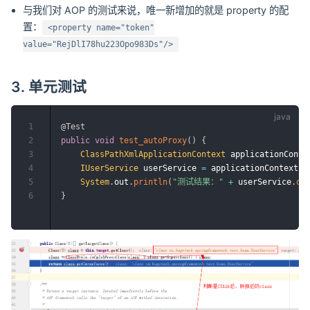
与我们对 AOP 的测试来说，唯一新增加的就是 property 的配
置：
<property name="token"
value="RejDlI78hu223Opo983Ds"/>
3. 单元测试
1
@Test
2
public
void
test_autoProxy
(
)
{
3
ClassPathXmlApplicationContext
 applicationConte
4
IUserService
 userService 
=
 applicationContext
.
g
5
System
.
out
.
println
(
"测试结果："
+
 userService
.
qu
6
}