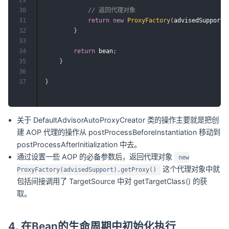
30
// 返回代理对象
31
return
new
ProxyFactory
(
advisedSupport
)
32
}
33
34
return
 bean
;
35
}
36
37
}
关于 DefaultAdvisorAutoProxyCreator 类的操作主要就是把创
建 AOP 代理的操作从 postProcessBeforeInstantiation 移动到
postProcessAfterInitialization 中去。
通过设置一些 AOP 的必备参数后，返回代理对象
new
这个代理对象中就
ProxyFactory(advisedSupport).getProxy()
包括间接调用了 TargetSource 中对 getTargetClass() 的获
取。
4. 在Bean的生命周期中初始化执行