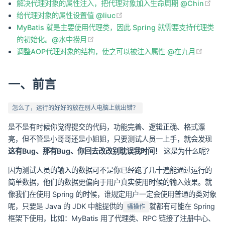
(op
解决代理对象的属性注入，把代理对象加入生命周期 @Chin
(opens new window)
给代理对象的属性设置值 @liuc
MyBatis 就是主要使用代理类，因此 Spring 就需要支持代理类
(opens new window)
的初始化。@水中捞月
(open
调整AOP代理对象的结构，使之可以被注入属性 @在九月
一、前言
怎么了，运行的好好的放在别人电脑上就出错？
是不是有时候你觉得提交的代码，功能完善、逻辑正确、格式漂
亮，但不管是小哥哥还是小姐姐，只要测试人员一上手，就会发现
这有Bug、那有Bug、你回去改改别耽误我时间！
这是为什么呢?
因为测试人员的输入的数据可不是你已经跑了几十遍能通过运行的
简单数据，他们的数据更偏向于用户真实使用时候的输入效果。就
像我们在使用 Spring 的时候，谁规定用户一定会使用普通的类对象
呢，只要是 Java 的 JDK 中能提供的
就都有可能在 Spring
骚操作
框架下使用，比如：MyBatis 用了代理类、RPC 链接了注册中心、