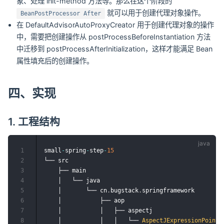
象、处理 init-method 方法等。那么在这个阶段的
就可以用于创建代理对象操作。
BeanPostProcessor After
在 DefaultAdvisorAutoProxyCreator 用于创建代理对象的操作
中，需要把创建操作从 postProcessBeforeInstantiation 方法
中迁移到 postProcessAfterInitialization，这样才能满足 Bean
属性填充后的创建操作。
四、实现
1. 工程结构
1
small
-
spring
-
step
-
15
2
└── src

3
    ├── main

4
    │   └── java

5
    │       └── cn
.
bugstack
.
springframework

6
    │           ├── aop

7
    │           │   ├── aspectj

8
    │           │   │   └── 
AspectJExpressionPointc