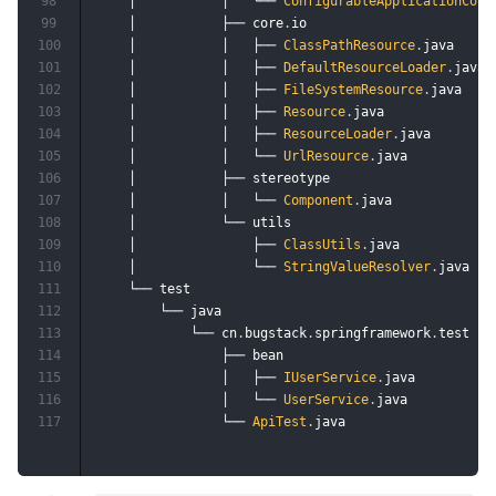
98
    │           │   └── 
ConfigurableApplicationCont
99
    │           ├── core
.
io

100
    │           │   ├── 
ClassPathResource
.
java 

101
    │           │   ├── 
DefaultResourceLoader
.
java 

102
    │           │   ├── 
FileSystemResource
.
java 

103
    │           │   ├── 
Resource
.
java 

104
    │           │   ├── 
ResourceLoader
.
java

105
    │           │   └── 
UrlResource
.
java

106
    │           ├── stereotype

107
    │           │   └── 
Component
.
java

108
    │           └── utils

109
    │               ├── 
ClassUtils
.
java

110
    │               └── 
StringValueResolver
.
java

111
    └── test

112
        └── java

113
            └── cn
.
bugstack
.
springframework
.
test

114
                ├── bean

115
                │   ├── 
IUserService
.
java

116
                │   └── 
UserService
.
java

117
                └── 
ApiTest
.