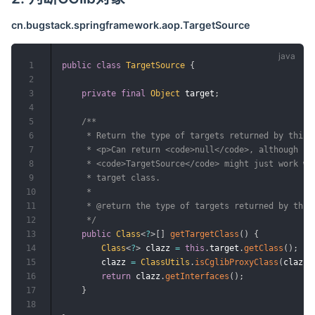
cn.bugstack.springframework.aop.TargetSource
1
public
class
TargetSource
{
2
3
private
final
Object
 target
;
4
5
/**

6
     * Return the type of targets returned by this {
7
     * <p>Can return <code>null</code>, although cer
8
     * <code>TargetSource</code> might just work wit
9
     * target class.

10
     *

11
     * @return the type of targets returned by this 
12
     */
13
public
Class
<
?
>
[
]
getTargetClass
(
)
{
14
Class
<
?
>
 clazz 
=
this
.
target
.
getClass
(
)
;
15
        clazz 
=
ClassUtils
.
isCglibProxyClass
(
clazz
)
16
return
 clazz
.
getInterfaces
(
)
;
17
}
18