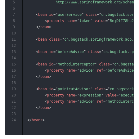
5
	         http://www.springframework.org/schema/
6
7
<
bean
id
=
"
userService
"
class
=
"
cn.bugstack.sprin
8
<
property
name
=
"
token
"
value
=
"
RejDlI78hu223
9
</
bean
>
10
11
<
bean
class
=
"
cn.bugstack.springframework.aop.fr
12
13
<
bean
id
=
"
beforeAdvice
"
class
=
"
cn.bugstack.spri
14
15
<
bean
id
=
"
methodInterceptor
"
class
=
"
cn.bugstack
16
<
property
name
=
"
advice
"
ref
=
"
beforeAdvice
"
/
17
</
bean
>
18
19
<
bean
id
=
"
pointcutAdvisor
"
class
=
"
cn.bugstack.s
20
<
property
name
=
"
expression
"
value
=
"
executio
21
<
property
name
=
"
advice
"
ref
=
"
methodIntercep
22
</
bean
>
23
24
</
beans
>