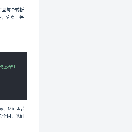
场景 4：问"现在比特币多少钱"，它
说一个 2 年前的数字
而且
每个转折
场景 5：上传一份 100 页 PDF，问
里面的细节它答错
现的，它身上每
场景 6：同一个 Qwen 模型，0.6B
答非所问，9B 又快又准
一张总结表：一眼看懂"理论 → 现象
→ 对策"
终章：把整个故事串起来
附：本文涉及的核心概念速查表
系统撞墙"]
、Minsky）
 这个词。他们