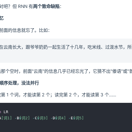
吧？但 RNN 有
两个致命缺陷
：
忆
前面的信息就忘了。比如：
候在云南长大，跟爷爷奶奶一起生活了十几年，吃米线、过泼水节，
后那个空时，前面"云南"的信息几乎已经忘光了，它猜不出"傣语"或"
顺序处理，没法并行
第 1 个词，才能读第 2 个；读完第 2 个，才能读第 3 个……
h
 LR

A
[词1]
-->
 B
[词2]
-->
 C
[词3]
-->
 D
[词4]
-->
 E
[词5]