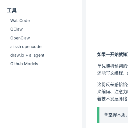
工具
WaLiCode
QClaw
OpenClaw
ai ssh opencode
如果一开始就知
draw.io + ai agent
Github Models
单凭随机预判的
还能写文编程、
这份反差感恰恰
义编码、注意力
着技术发展脉络
💐掌握本