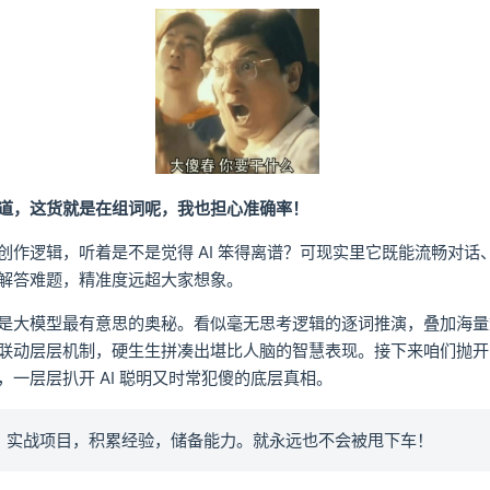
道，这货就是在组词呢，我也担心准确率！
创作逻辑，听着是不是觉得 AI 笨得离谱？可现实里它既能流畅对话
解答难题，精准度远超大家想象。
是大模型最有意思的奥秘。看似毫无思考逻辑的逐词推演，叠加海量
联动层层机制，硬生生拼凑出堪比人脑的智慧表现。接下来咱们抛开
，一层层扒开 AI 聪明又时常犯傻的底层真相。
质，实战项目，积累经验，储备能力。就永远也不会被甩下车！