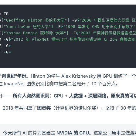
h
 TB

A
["Geoffrey Hinton 多伦多大学"]
-->
 D
["2006 年提出深度信念网络 
B
["Yann LeCun 纽约大学"]
-->
 E
["1998 年发明 CNN 用于识别手写数字"
C
["Yoshua Bengio 蒙特利尔大学"]
-->
 F
["2003 年用神经网络做语言模型 W
D 
-->
 G
["2012 年 AlexNet 横空出世 把图像识别错误率 从 26% 直接砍到 
E 
-->
 G

F 
-->
 的"创世纪"年份
。Hinton 的学生 Alex Krizhevsky 用 GPU 训
，在 ImageNet 图像识别比赛中把第二名甩开了 10 个百分点。
于——
所有人突然意识到：GPU + 大数据 + 深层网络，原来真的可
，2018 年共同拿了
图灵奖
（计算机界的诺贝尔奖）。坚持了 30 年
：今天所有 AI 的算力基础是
NVIDIA 的 GPU
。这家公司原本是做游