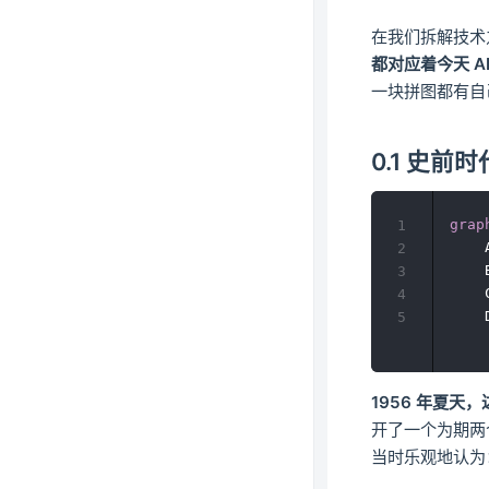
在我们拆解技术
都对应着今天 A
一块拼图都有自
0.1 史前时
grap
1
    
2
    
3
    
4
    
5
1956 年夏天
开了一个为期两
当时乐观地认为