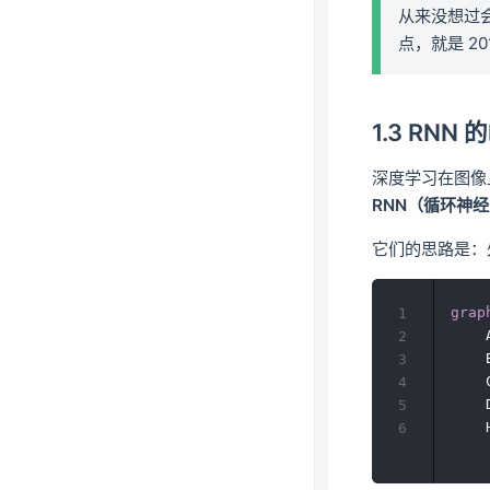
从来没想过
点，就是 201
1.3 RN
深度学习在图像
RNN（循环神
它们的思路是：
grap
1
    
2
    
3
    
4
    
5
    
6