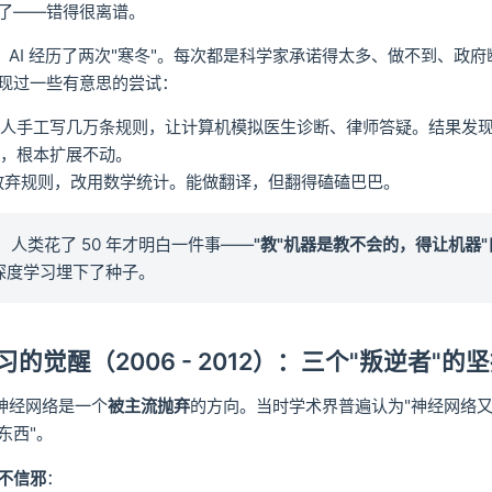
了——错得很离谱。
里，AI 经历了两次"寒冬"。每次都是科学家承诺得太多、做不到、政
现过一些有意思的尝试：
靠人手工写几万条规则，让计算机模拟医生诊断、律师答疑。结果发
乱，根本扩展不动。
放弃规则，改用数学统计。能做翻译，但翻得磕磕巴巴。
：人类花了 50 年才明白一件事——
"教"机器是教不会的，得让机器"
深度学习埋下了种子。
学习的觉醒（2006 - 2012）：三个"叛逆者"的
，神经网络是一个
被主流抛弃
的方向。当时学术界普遍认为"神经网络
东西"。
不信邪
：