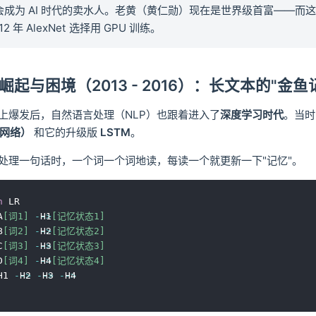
会成为 AI 时代的卖水人。老黄（黄仁勋）现在是世界级首富——而
2 年 AlexNet 选择用 GPU 训练。
N 的崛起与困境（2013 - 2016）：长文本的"金鱼
上爆发后，自然语言处理（NLP）也跟着进入了
深度学习时代
。当时
经网络）
和它的升级版
LSTM
。
处理一句话时，一个词一个词地读，每读一个就更新一下"记忆"。
h
 LR

A
[词1]
-->
 H1
[记忆状态1]
B
[词2]
-->
 H2
[记忆状态2]
C
[词3]
-->
 H3
[记忆状态3]
D
[词4]
-->
 H4
[记忆状态4]
H1 
-->
 H2 
-->
 H3 
-->