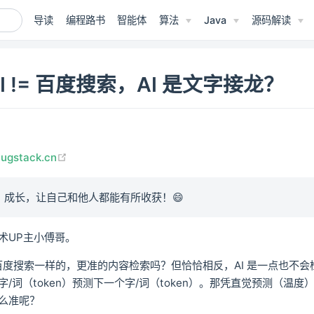
导读
编程路书
智能体
算法
Java
源码解读
I != 百度搜索，AI 是文字接龙？
(opens new window)
bugstack.cn
、成长，让自己和他人都能有所收获！😄
术UP主小傅哥。
像是百度搜索一样的，更准的内容检索吗？但恰恰相反，AI 是一点也不
/词（token）预测下一个字/词（token）。那凭直觉预测（温度）
么准呢？