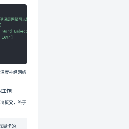
证明深层网络可以训练"]
]
ord Embedding 的雏形"]
16%"]
练了一个深度神经网络
以工作！
的冷板凳，终于
戏显卡的，