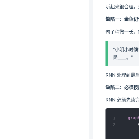
听起来很合理，对
缺陷一：金鱼记
句子稍微一长，
"小明小时
是____。"
RNN 处理到最
缺陷二：必须按
RNN 必须先读完
grap
1
    
2