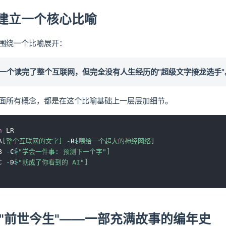
建立一个核心比喻
围绕一个比喻展开：
 = 一个读完了整个互联网，但完全没有人生经历的"超级文字接龙选手"
面所有概念，都是在这个比喻基础上一层层加细节。
h
 LR

A
[整个互联网的文字]
-->
 B
[喂给一个超大的神经网络]
B 
-->
 C
["学会一件事: 预测下一个字"]
C 
-->
 D
["就成了你看到的 AI"]
 的"前世今生"——一部充满故事的编年史