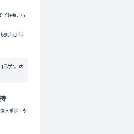
府断了经费、行
现规则越加越
自己学"
。这
坚持
又慢又难训、永