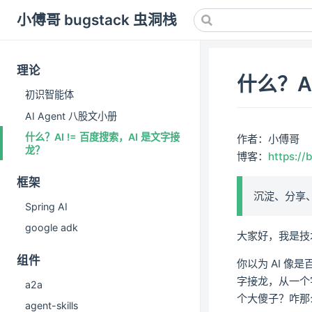
小傅哥 bugstack 虫洞栈
理论
什么？A
初识智能体
AI Agent 八股文小册
什么？AI != 百度搜索，AI 是文字接
作者：小傅哥
龙？
博客：
https://
框架
沉淀、分享
Spring AI
google adk
大家好，我是技
组件
你以为 AI 
字接龙，从一个字
a2a
个大傻子？咋那
agent-skills