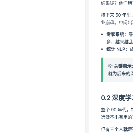
结果呢？他们错
接下来 50 年
业崩盘。中间出
专家系统
：
多，越来越
统计 NLP
：
💡
关键启示
就为后来的
0.2 深度
整个 90 年代
远做不出有用的
但有三个人
就是