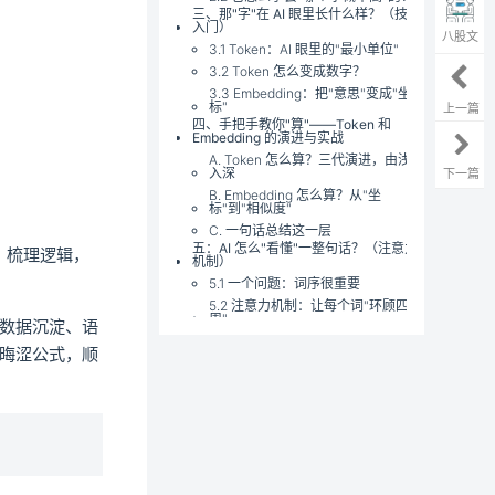
三、那"字"在 AI 眼里长什么样？（技术
入门）
八股文
3.1 Token：AI 眼里的"最小单位"
3.2 Token 怎么变成数字？
3.3 Embedding：把"意思"变成"坐
标"
上一篇
四、手把手教你"算"——Token 和
Embedding 的演进与实战
A. Token 怎么算？三代演进，由浅
入深
下一篇
B. Embedding 怎么算？从"坐
标"到"相似度"
C. 一句话总结这一层
五：AI 怎么"看懂"一整句话？（注意力
、梳理逻辑，
机制）
5.1 一个问题：词序很重要
5.2 注意力机制：让每个词"环顾四
周"
数据沉淀、语
5.3 整张图：一段话进入模型后发生
晦涩公式，顺
了什么
六、模型是怎么"学会"这一切的？（训
练）
6.1 第一步：预训练（Pre-training）
—— 让 AI "读完整个互联网"
6.2 第二步：监督微调（SFT）——
教 AI "怎么好好说话"
6.3 第三步：RLHF —— 让 AI "懂人
话、合人意"