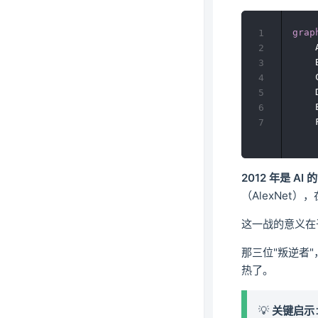
grap
1
    
2
    
3
    
4
    
5
    
6
    
7
2012 年是 AI
（AlexNet）
这一战的意义在
那三位"叛逆者"
热了。
💡
关键启示