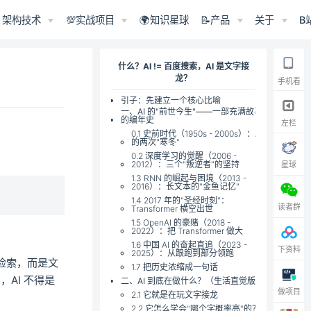
架构技术
💯实战项目
🌍知识星球
📝产品
关于
B
什么？AI != 百度搜索，AI 是文字接
龙？
手机看
引子：先建立一个核心比喻
一、AI 的"前世今生"——一部充满故事
的编年史
左栏
0.1 史前时代（1950s - 2000s）：AI
的两次"寒冬"
0.2 深度学习的觉醒（2006 -
2012）：三个"叛逆者"的坚持
星球
1.3 RNN 的崛起与困境（2013 -
2016）：长文本的"金鱼记忆"
1.4 2017 年的"圣经时刻"：
读者群
Transformer 横空出世
1.5 OpenAI 的豪赌（2018 -
2022）：把 Transformer 做大
1.6 中国 AI 的奋起直追（2023 -
下资料
2025）：从跟跑到部分领跑
会检索，而是文
1.7 把历史浓缩成一句话
，AI 不得是
二、AI 到底在做什么？（生活直觉版）
做项目
2.1 它就是在玩文字接龙
2.2 它怎么学会"哪个字概率高"的？