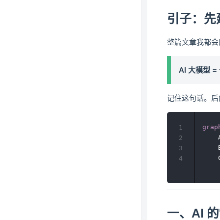
引子：先
整篇文章我都会
AI 大模型
记住这句话。后
grap
1
    
2
    
3
    
4
一、AI