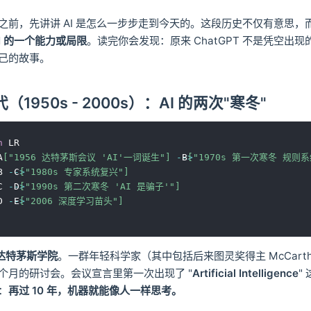
之前，先讲讲 AI 是怎么一步步走到今天的。这段历史不仅有意思，
I 的一个能力或局限
。读完你会发现：原来 ChatGPT 不是凭空出
己的故事。
代（1950s - 2000s）：AI 的两次"寒冬"
h
 LR

A
["1956 达特茅斯会议 'AI'一词诞生"]
-->
 B
["1970s 第一次寒冬 规则
B 
-->
 C
["1980s 专家系统复兴"]
C 
-->
 D
["1990s 第二次寒冬 'AI 是骗子'"]
D 
-->
 E
["2006 深度学习苗头"]
，达特茅斯学院
。一群年轻科学家（其中包括后来图灵奖得主 McCarthy
个月的研讨会。会议宣言里第一次出现了 "
Artificial Intelligence
"
：
再过 10 年，机器就能像人一样思考。