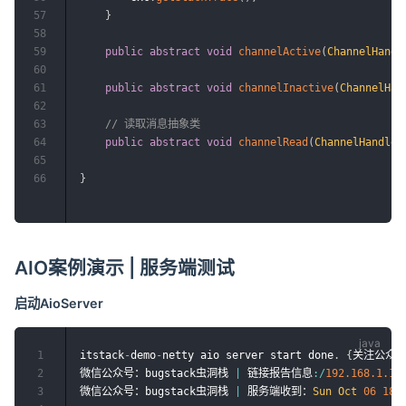
57
}
58
59
public
abstract
void
channelActive
(
ChannelHandl
60
61
public
abstract
void
channelInactive
(
ChannelHan
62
63
// 读取消息抽象类
64
public
abstract
void
channelRead
(
ChannelHandler
65
66
}
AIO案例演示 | 服务端测试
启动AioServer
1
itstack
-
demo
-
netty aio server start done
.
{
关注公众号：
2
微信公众号：bugstack虫洞栈 
|
 链接报告信息
:
/
192.168
.1
.11
3
微信公众号：bugstack虫洞栈 
|
 服务端收到：
Sun
Oct
06
18
: