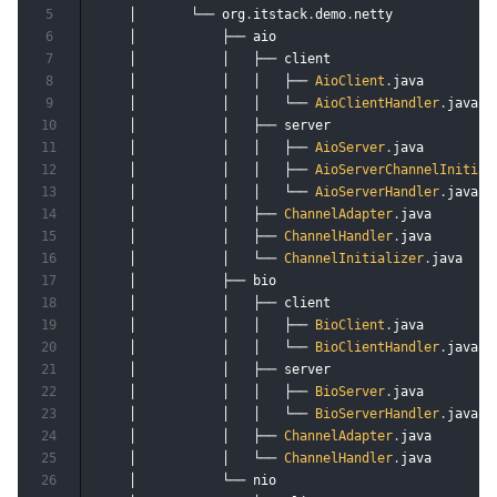
5
    │       └── org
.
itstack
.
demo
.
netty

6
    │           ├── aio

7
    │           │   ├── client

8
    │           │   │   ├── 
AioClient
.
java

9
    │           │   │   └── 
AioClientHandler
.
java	

10
    │           │   ├── server

11
    │           │   │   ├── 
AioServer
.
java

12
    │           │   │   ├── 
AioServerChannelInitial
13
    │           │   │   └── 
AioServerHandler
.
java

14
    │           │   ├── 
ChannelAdapter
.
java

15
    │           │   ├── 
ChannelHandler
.
java

16
    │           │   └── 
ChannelInitializer
.
java	

17
    │           ├── bio

18
    │           │   ├── client

19
    │           │   │   ├── 
BioClient
.
java

20
    │           │   │   └── 
BioClientHandler
.
java	

21
    │           │   ├── server

22
    │           │   │   ├── 
BioServer
.
java

23
    │           │   │   └── 
BioServerHandler
.
java

24
    │           │   ├── 
ChannelAdapter
.
java

25
    │           │   └── 
ChannelHandler
.
java	

26
    │           └── nio
