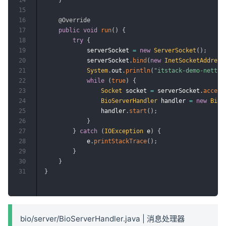
15
16
@Override
17
public
void
run
(
)
{
18
try
{
19
            serverSocket 
=
new
ServerSocket
(
)
;
20
            serverSocket
.
bind
(
new
InetSocketAddress
21
System
.
out
.
println
(
"itstack-demo-net
22
while
(
true
)
{
23
Socket
 socket 
=
 serverSocket
.
accept
24
BioServerHandler
 handler 
=
new
BioS
25
                handler
.
start
(
)
;
26
}
27
}
catch
(
IOException
 e
)
{
28
            e
.
printStackTrace
(
)
;
29
}
30
}
31
}
bio/server/BioServerHandler.java | 消息处理器