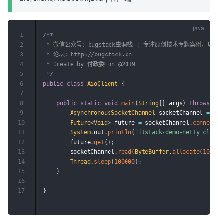
1
/**

2
 * 微信公众号：bugstack虫洞栈 | 专注原创技术专题案例，
3
 * 论坛：http://bugstack.cn

4
 * Create by 付政委 on @2019

5
 */
6
public
class
AioClient
{
7
8
public
static
void
main
(
String
[
]
 args
)
throws
E
9
AsynchronousSocketChannel
 socketChannel 
=
A
10
Future
<
Void
>
 future 
=
 socketChannel
.
connect
11
System
.
out
.
println
(
"itstack-demo-netty 
12
        future
.
get
(
)
;
13
        socketChannel
.
read
(
ByteBuffer
.
allocate
(
1024
14
Thread
.
sleep
(
100000
)
;
15
}
16
17
}