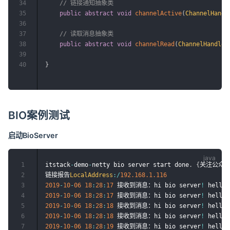
34
// 链接通知抽象类
35
public
abstract
void
channelActive
(
ChannelHandl
36
37
// 读取消息抽象类
38
public
abstract
void
channelRead
(
ChannelHandler
39
40
}
BIO案例测试
启动BioServer
1
itstack
-
demo
-
netty bio server start done
.
{
关注公众号：
2
链接报告
LocalAddress
:
/
192.168
.1
.116
3
2019
-
10
-
06
18
:
28
:
17
 接收到消息：hi bio server
!
 hellow
4
2019
-
10
-
06
18
:
28
:
17
 接收到消息：hi bio server
!
 hellow
5
2019
-
10
-
06
18
:
28
:
18
 接收到消息：hi bio server
!
 hellow
6
2019
-
10
-
06
18
:
28
:
18
 接收到消息：hi bio server
!
 hellow
7
2019
-
10
-
06
18
:
28
:
19
 接收到消息：hi bio server
!
 hellow