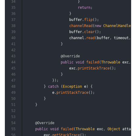
34
}
35
return
;
36
}
37
                    buffer
.
flip
(
)
;
38
channelRead
(
new
ChannelHandler
(
39
                    buffer
.
clear
(
)
;
40
                    channel
.
read
(
buffer
,
 timeout
,
T
41
}
42
43
@Override
44
public
void
failed
(
Throwable
 exc
,
O
45
                    exc
.
printStackTrace
(
)
;
46
}
47
}
)
;
48
}
catch
(
Exception
 e
)
{
49
            e
.
printStackTrace
(
)
;
50
}
51
}
52
53
54
@Override
55
public
void
failed
(
Throwable
 exc
,
Object
 attach
56
        exc
.
getStackTrace
(
)
;