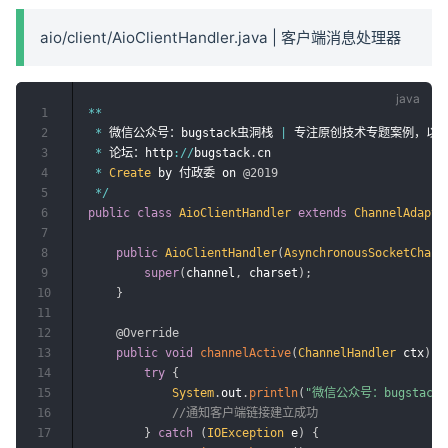
aio/client/AioClientHandler.java | 客户端消息处理器
1
*
*
2
*
 微信公众号：bugstack虫洞栈 
|
 专注原创技术专题案例，以
3
*
 论坛：http
:
/
/
bugstack
.
cn

4
*
Create
 by 付政委 on 
@2019
5
*
/
6
public
class
AioClientHandler
extends
ChannelAdapte
7
8
public
AioClientHandler
(
AsynchronousSocketChann
9
super
(
channel
,
 charset
)
;
10
}
11
12
@Override
13
public
void
channelActive
(
ChannelHandler
 ctx
)
{
14
try
{
15
System
.
out
.
println
(
"微信公众号：bugstac
16
//通知客户端链接建立成功
17
}
catch
(
IOException
 e
)
{