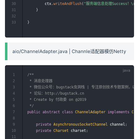
30
        ctx
.
writeAndFlush
(
"服务端信息处理Success！\r\
31
}
32
33
}
aio/ChannelAdapter.java | Channle适配器模仿Netty
1
/**

2
 * 消息处理器

3
 * 微信公众号：bugstack虫洞栈 | 专注原创技术专题案例，
4
 * 论坛：http://bugstack.cn

5
 * Create by 付政委 on @2019

6
 */
7
public
abstract
class
ChannelAdapter
implements
Com
8
9
private
AsynchronousSocketChannel
 channel
;
10
private
Charset
 charset
;
11