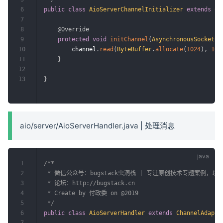
6
public
class
AioServerChannelInitializer
extends
Ch
7
8
@Override
9
protected
void
initChannel
(
AsynchronousSocketCh
10
        channel
.
read
(
ByteBuffer
.
allocate
(
1024
)
,
10
,
11
}
12
13
}
aio/server/AioServerHandler.java | 处理消息
1
/**

2
 * 微信公众号：bugstack虫洞栈 | 专注原创技术专题案例，
3
 * 论坛：http://bugstack.cn

4
 * Create by 付政委 on @2019

5
 */
6
public
class
AioServerHandler
extends
ChannelAdapte
7