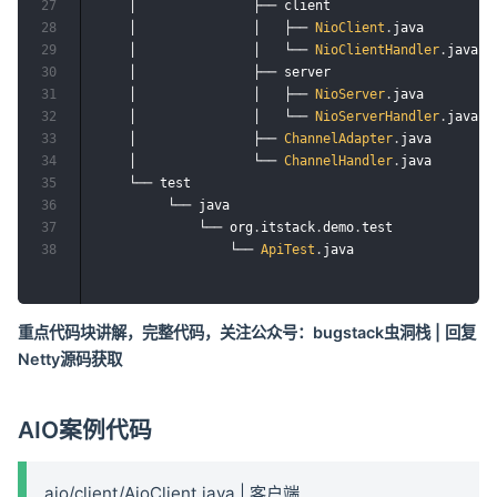
27
    │               ├── client

28
    │               │   ├── 
NioClient
.
java

29
    │               │   └── 
NioClientHandler
.
java	

30
    │               ├── server

31
    │               │   ├── 
NioServer
.
java

32
    │               │   └── 
NioServerHandler
.
java

33
    │               ├── 
ChannelAdapter
.
java

34
    │               └── 
ChannelHandler
.
java	

35
    └── test

36
         └── java

37
             └── org
.
itstack
.
demo
.
test

38
                 └── 
ApiTest
.
重点代码块讲解，完整代码，关注公众号：bugstack虫洞栈 | 回复
Netty源码获取
AIO案例代码
aio/client/AioClient.java | 客户端