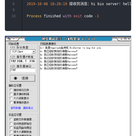
8
2019
-
10
-
06
18
:
28
:
19
 接收到消息：hi bio server
!
 hellow
9
10
Process
 finished 
with
exit
 code 
-
1