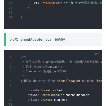
21
        ctx
.
writeAndFlush
(
"hi 我已经收到你的消息Succes
22
}
23
24
}
bio/ChannelAdapter.java | 适配器
1
/**

2
 * 微信公众号：bugstack虫洞栈 | 专注原创技术专题案例，
3
 * 论坛：http://bugstack.cn

4
 * Create by 付政委 on @2019

5
 */
6
public
abstract
class
ChannelAdapter
extends
Thread
7
8
private
Socket
 socket
;
9
private
ChannelHandler
 channelHandler
;
10
private
Charset
 charset
;
11