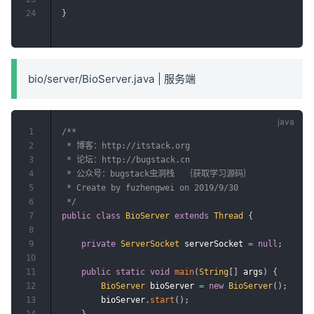
24
}
bio/server/BioServer.java | 服务端
1
/**

2
 * 博客：http://itstack.org

3
 * 论坛：http://bugstack.cn

4
 * 公众号：bugstack虫洞栈  ｛获取学习源码｝

5
 * Create by fuzhengwei on 2019/9/30

6
 */
7
public
class
BioServer
extends
Thread
{
8
9
private
ServerSocket
 serverSocket 
=
null
;
10
11
public
static
void
main
(
String
[
]
 args
)
{
12
BioServer
 bioServer 
=
new
BioServer
(
)
;
13
        bioServer
.
start
(
)
;
14
}