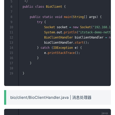
5
 */
6
public
class
BioClient
{
7
8
public
static
void
main
(
String
[
]
 args
)
{
9
try
{
10
Socket
 socket 
=
new
Socket
(
"192.168.1.1
11
System
.
out
.
println
(
"itstack-demo-net
12
BioClientHandler
 bioClientHandler 
=
new
13
            bioClientHandler
.
start
(
)
;
14
}
catch
(
IOException
 e
)
{
15
            e
.
printStackTrace
(
)
;
16
}
17
}
18
19
}
bio/client/BioClientHandler.java | 消息处理器