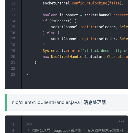
11
        socketChannel
.
configureBlocking
(
false
)
;
12
13
boolean
 isConnect 
=
 socketChannel
.
connect
(
n
14
if
(
isConnect
)
{
15
            socketChannel
.
register
(
selector
,
Select
16
}
else
{
17
            socketChannel
.
register
(
selector
,
Select
18
}
19
System
.
out
.
println
(
"itstack-demo-netty 
20
new
NioClientHandler
(
selector
,
Charset
.
forN
21
}
22
23
}
nio/client/NioClientHandler.java | 消息处理器
1
/**

2
 * 微信公众号：bugstack虫洞栈 | 专注原创技术专题案例，