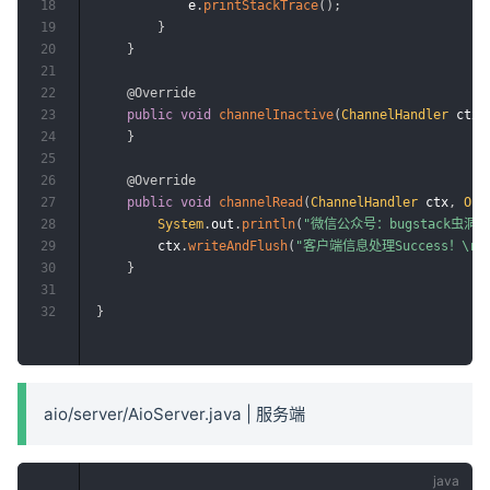
18
            e
.
printStackTrace
(
)
;
19
}
20
}
21
22
@Override
23
public
void
channelInactive
(
ChannelHandler
 ctx
)
24
}
25
26
@Override
27
public
void
channelRead
(
ChannelHandler
 ctx
,
Obj
28
System
.
out
.
println
(
"微信公众号：bugstack虫洞
29
        ctx
.
writeAndFlush
(
"客户端信息处理Success！\r\
30
}
31
32
}
aio/server/AioServer.java | 服务端