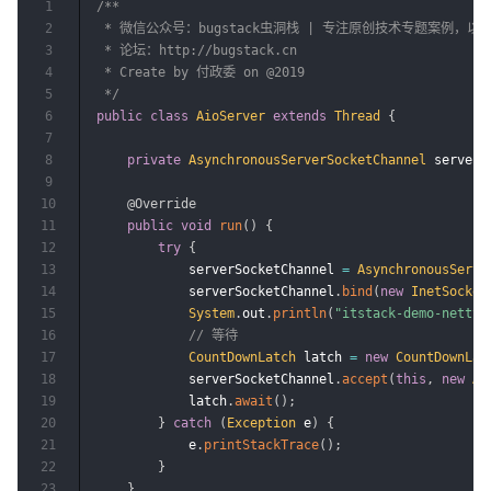
1
/**

2
 * 微信公众号：bugstack虫洞栈 | 专注原创技术专题案例，
3
 * 论坛：http://bugstack.cn

4
 * Create by 付政委 on @2019

5
 */
6
public
class
AioServer
extends
Thread
{
7
8
private
AsynchronousServerSocketChannel
 serverS
9
10
@Override
11
public
void
run
(
)
{
12
try
{
13
            serverSocketChannel 
=
AsynchronousServe
14
            serverSocketChannel
.
bind
(
new
InetSocket
15
System
.
out
.
println
(
"itstack-demo-net
16
// 等待
17
CountDownLatch
 latch 
=
new
CountDownLat
18
            serverSocketChannel
.
accept
(
this
,
new
Ai
19
            latch
.
await
(
)
;
20
}
catch
(
Exception
 e
)
{
21
            e
.
printStackTrace
(
)
;
22
}
23
}