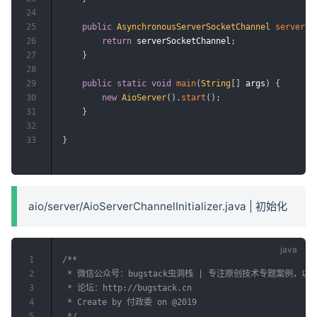
24
25
public
AsynchronousServerSocketChannel
serverSo
26
return
 serverSocketChannel
;
27
}
28
29
public
static
void
main
(
String
[
]
 args
)
{
30
new
AioServer
(
)
.
start
(
)
;
31
}
32
33
}
aio/server/AioServerChannelInitializer.java | 初始化
1
/**

2
 * 微信公众号：bugstack虫洞栈 | 专注原创技术专题案例，
3
 * 论坛：http://bugstack.cn

4
 * Create by 付政委 on @2019

5
 */