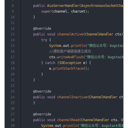
8
public
AioServerHandler
(
AsynchronousSocketChann
9
super
(
channel
,
 charset
)
;
10
}
11
12
@Override
13
public
void
channelActive
(
ChannelHandler
 ctx
)
{
14
try
{
15
System
.
out
.
println
(
"微信公众号：bugstac
16
//通知客户端链接建立成功
17
            ctx
.
writeAndFlush
(
"微信公众号：bugstac
18
}
catch
(
IOException
 e
)
{
19
            e
.
printStackTrace
(
)
;
20
}
21
}
22
23
@Override
24
public
void
channelInactive
(
ChannelHandler
 ctx
)
25
}
26
27
@Override
28
public
void
channelRead
(
ChannelHandler
 ctx
,
Obj
29
System
.
out
.
println
(
"微信公众号：bugstack虫洞