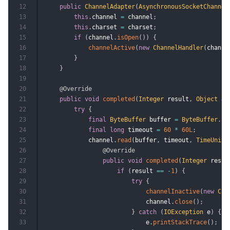
12
public
ChannelAdapter
(
AsynchronousSocketChannel
13
this
.
channel 
=
 channel
;
14
this
.
charset 
=
 charset
;
15
if
(
channel
.
isOpen
(
)
)
{
16
channelActive
(
new
ChannelHandler
(
channe
17
}
18
}
19
20
@Override
21
public
void
completed
(
Integer
 result
,
Object
 at
22
try
{
23
final
ByteBuffer
 buffer 
=
ByteBuffer
.
al
24
final
long
 timeout 
=
60
*
60L
;
25
            channel
.
read
(
buffer
,
 timeout
,
TimeUnit
.
26
@Override
27
public
void
completed
(
Integer
 resul
28
if
(
result 
==
-
1
)
{
29
try
{
30
channelInactive
(
new
Cha
31
                            channel
.
close
(
)
;
32
}
catch
(
IOException
 e
)
{
33
                            e
.
printStackTrace
(
)
;