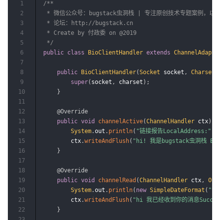
1
/**

2
 * 微信公众号：bugstack虫洞栈 | 专注原创技术专题案例，
3
 * 论坛：http://bugstack.cn

4
 * Create by 付政委 on @2019

5
 */
6
public
class
BioClientHandler
extends
ChannelAdapte
7
8
public
BioClientHandler
(
Socket
 socket
,
Charset
 
9
super
(
socket
,
 charset
)
;
10
}
11
12
@Override
13
public
void
channelActive
(
ChannelHandler
 ctx
)
{
14
System
.
out
.
println
(
"链接报告LocalAddress:"
+
15
        ctx
.
writeAndFlush
(
"hi! 我是bugstack虫洞栈 BioC
16
}
17
18
@Override
19
public
void
channelRead
(
ChannelHandler
 ctx
,
Obj
20
System
.
out
.
println
(
new
SimpleDateFormat
(
"yy
21
        ctx
.
writeAndFlush
(
"hi 我已经收到你的消息Succes
22
}
23