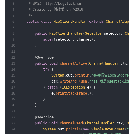
3
 * 论坛：http://bugstack.cn

4
 * Create by 付政委 on @2019

5
 */
6
public
class
NioClientHandler
extends
ChannelAdapte
7
8
public
NioClientHandler
(
Selector
 selector
,
Char
9
super
(
selector
,
 charset
)
;
10
}
11
12
@Override
13
public
void
channelActive
(
ChannelHandler
 ctx
)
{
14
try
{
15
System
.
out
.
println
(
"链接报告LocalAddress
16
            ctx
.
writeAndFlush
(
"hi! 我是bugstack虫洞栈 
17
}
catch
(
IOException
 e
)
{
18
            e
.
printStackTrace
(
)
;
19
}
20
}
21
22
@Override
23
public
void
channelRead
(
ChannelHandler
 ctx
,
Obj
24
System
.
out
.
println
(
new
SimpleDateFormat
(
"yy