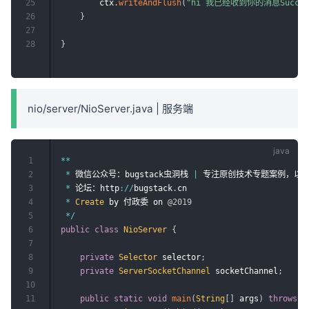
25
        ctx
.
writeAndFlush
(
"hi 我已经收到你的消息Succes
26
}
27
28
}
nio/server/NioServer.java | 服务端
1
*
*
2
*
 微信公众号：bugstack虫洞栈 
|
 专注原创技术专题案例，以
3
*
 论坛：http
:
/
/
bugstack
.
cn

4
*
Create
 by 付政委 on 
@2019
5
*
/
6
public
class
NioServer
{
7
8
private
Selector
 selector
;
9
private
ServerSocketChannel
 socketChannel
;
10
11
public
static
void
main
(
String
[
]
 args
)
throws
I