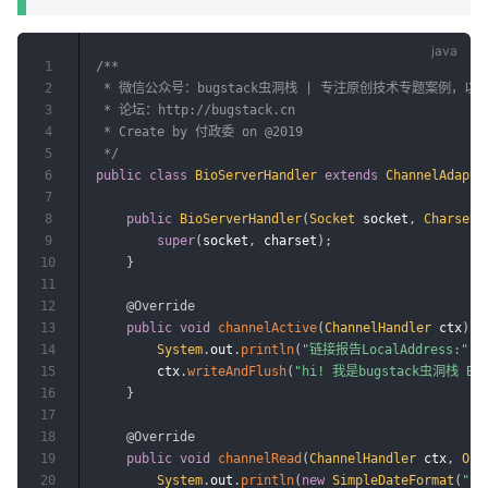
1
/**

2
 * 微信公众号：bugstack虫洞栈 | 专注原创技术专题案例，
3
 * 论坛：http://bugstack.cn

4
 * Create by 付政委 on @2019

5
 */
6
public
class
BioServerHandler
extends
ChannelAdapte
7
8
public
BioServerHandler
(
Socket
 socket
,
Charset
 
9
super
(
socket
,
 charset
)
;
10
}
11
12
@Override
13
public
void
channelActive
(
ChannelHandler
 ctx
)
{
14
System
.
out
.
println
(
"链接报告LocalAddress:"
+
15
        ctx
.
writeAndFlush
(
"hi! 我是bugstack虫洞栈 BioS
16
}
17
18
@Override
19
public
void
channelRead
(
ChannelHandler
 ctx
,
Obj
20
System
.
out
.
println
(
new
SimpleDateFormat
(
"yy