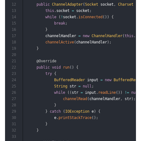
12
public
ChannelAdapter
(
Socket
 socket
,
Charset
 ch
13
this
.
socket 
=
 socket
;
14
while
(
!
socket
.
isConnected
(
)
)
{
15
break
;
16
}
17
        channelHandler 
=
new
ChannelHandler
(
this
.
so
18
channelActive
(
channelHandler
)
;
19
}
20
21
@Override
22
public
void
run
(
)
{
23
try
{
24
BufferedReader
 input 
=
new
BufferedRead
25
String
 str 
=
null
;
26
while
(
(
str 
=
 input
.
readLine
(
)
)
!=
null
27
channelRead
(
channelHandler
,
 str
)
;
28
}
29
}
catch
(
IOException
 e
)
{
30
            e
.
printStackTrace
(
)
;
31
}
32
}
33