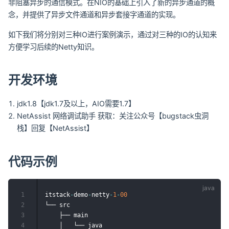
非阻塞异步的通信模式。在NIO的基础上引入了新的异步通道的概
念，并提供了异步文件通道和异步套接字通道的实现。
如下我们将分别对三种IO进行案例演示，通过对三种的IO的认知来
方便学习后续的Netty知识。
开发环境
jdk1.8【jdk1.7及以上，AIO需要1.7】
NetAssist 网络调试助手 获取：关注公众号【bugstack虫洞
栈】回复【NetAssist】
代码示例
1
itstack
-
demo
-
netty
-
1
-
00
2
└── src

3
    ├── main

4
    │   └── java
