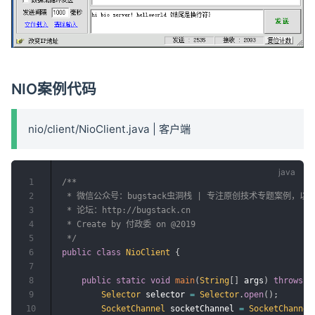
NIO案例代码
nio/client/NioClient.java | 客户端
1
/**

2
 * 微信公众号：bugstack虫洞栈 | 专注原创技术专题案例，
3
 * 论坛：http://bugstack.cn

4
 * Create by 付政委 on @2019

5
 */
6
public
class
NioClient
{
7
8
public
static
void
main
(
String
[
]
 args
)
throws
I
9
Selector
 selector 
=
Selector
.
open
(
)
;
10
SocketChannel
 socketChannel 
=
SocketChannel