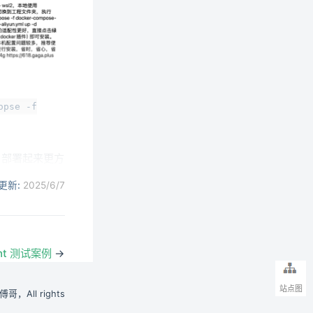
opse -f
，部署起来更方
new window)
更新:
2025/6/7
nt 测试案例
→
站点图
小傅哥，All rights