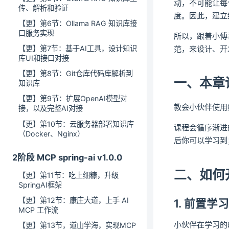
动，不可能让每
传、解析和验证
度。因此，建立
【更】第6节：Ollama RAG 知识库接
口服务实现
所以，跟着小傅
范，来设计、开
【更】第7节：基于AI工具，设计知识
库UI和接口对接
【更】第8节：Git仓库代码库解析到
一、本章
知识库
【更】第9节：扩展OpenAI模型对
教会小伙伴使用
接，以及完整AI对接
【更】第10节：云服务器部署知识库
课程会循序渐进的
（Docker、Nginx）
后你可以学习到；
2阶段 MCP spring-ai v1.0.0
二、如何
【更】第11节：吃上细糠，升级
SpringAI框架
【更】第12节：康庄大道，上手 AI
1. 前置学
MCP 工作流
小伙伴在学习的
【更】第13节，道山学海，实现MCP