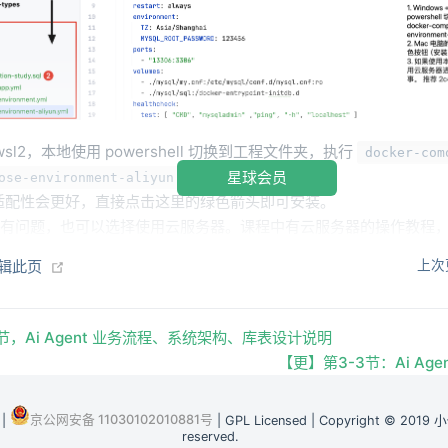
+ wsl2，本地使用 powershell 切换到工程文件夹，执行
docker-com
星球会员
ose-environment-aliyun.yml up -d
的适配性会更好，直接点击这里的绿色箭头即可安装。
置有问题，也可以选择使用云服务器。课程中有云服务器的操作教程
(opens 
器教程：
https://bugstack.cn/md/road-map/linux.html
(opens new window)
编辑此页
上次
可以使用 MySql、Redis 链接工具使用了，也可以手动更新库表。
节，Ai Agent 业务流程、系统架构、库表设计说明
【更】第3-3节：Ai Age
京公网安备 11030102010881号
|
| GPL Licensed | Copyright © 2019 
reserved.