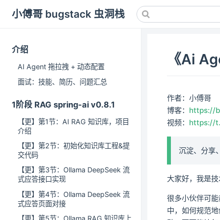
小傅哥 bugstack 虫洞栈
介绍
《Ai 
AI Agent 拖拉拽 + 动态配置
面试：技能、简历、问题汇总
作者：小傅哥
1阶段 RAG spring-ai v0.8.1
博客：
https://
【更】第1节：AI RAG 知识库，项目
视频：
https:/
介绍
【更】第2节：初始化知识库工程&提
沉淀、分享
交代码
【更】第3节：Ollama DeepSeek 流
大家好，我是技
式应答接口实现
【更】第4节：Ollama DeepSeek 流
很多小伙伴可能都
式应答页面对接
中，如何规范地
【更】第5节：Ollama RAG 知识库上