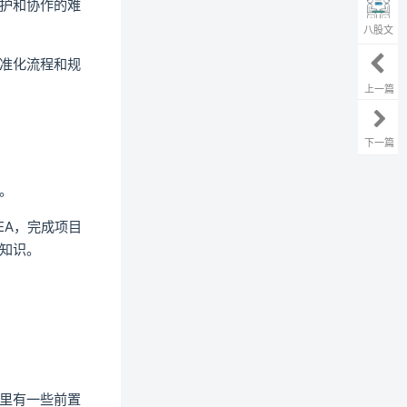
护和协作的难
八股文
准化流程和规
上一篇
下一篇
。
DEA，完成项目
项知识。
里有一些前置