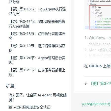
路分析
【更】第3-16节：FlowAgent执行链
路设计
【更】第3-17节：增加调度器策略执
行Agent链路
【更】第3-18节：动态执行智能体任
Windows 
务
docker-comp
【更】第3-19节：拖拉拽编排数据存
Mac 电脑
储
如果本机配
【更】第3-20节：Agent管理后台实
便。云服务
现
在 GitHub 上
【更】第3-21节：在云服务器部署上
线
环境安装后就
←
【更】第3-1
扩展
有方案了，让自研 Ai Agent 可视化编
排！
京ICP备19031103号
给 MCP 服务加上安全认证！