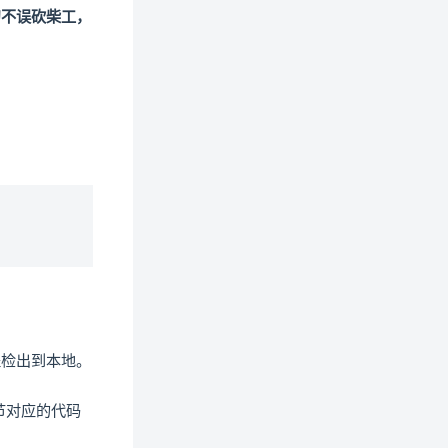
刀不误砍柴工，
ndow)
w window)
(opens new window)
；
目工程检出到本地。
本节对应的代码