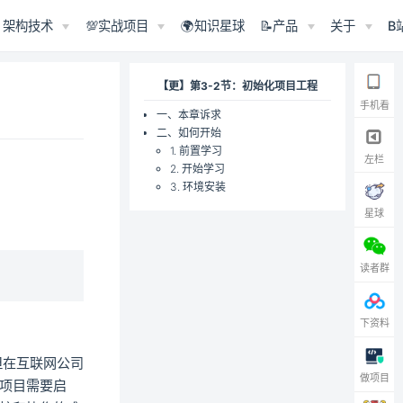
架构技术
💯实战项目
🌍知识星球
📝产品
关于
B
【更】第3-2节：初始化项目工程
手机看
一、本章诉求
二、如何开始
1. 前置学习
左栏
2. 开始学习
3. 环境安装
星球
读者群
下资料
。但在互联网公司
做项目
项目需要启