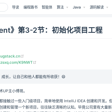
导读
编程路书
智能体
算法
Java
源码解读
Agent》第3-2节：初始化项目工程
(opens new window)
bugstack.cn
(opens new window)
/t.zsxq.com/K9NWT
、成长，让自己和他人都能有所收获！😄
术UP主小傅哥。
接触过一些入门级项目，简单地使用 IntelliJ IDEA 创建和开发
创建和管理一个新项目，往往缺乏清晰的认知。毕竟公司里有大量新