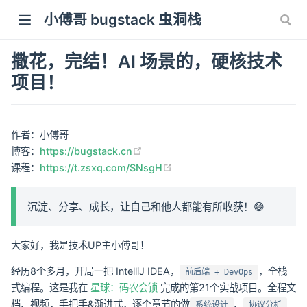
小傅哥 bugstack 虫洞栈
撒花，完结！AI 场景的，硬核技术
项目！
作者：小傅哥
(opens new window)
博客：
https://bugstack.cn
(opens new window)
课程：
https://t.zsxq.com/SNsgH
沉淀、分享、成长，让自己和他人都能有所收获！😄
大家好，我是技术UP主小傅哥！
经历8个多月，开局一把 IntelliJ IDEA，
，全栈
前后端 + DevOps
式编程。这是我在
星球：码农会锁
完成的第21个实战项目。全程文
档、视频，手把手&渐进式，逐个章节的做
、
系统设计
协议分析