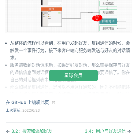
从整体的流程可以看到，在用户发起好友、群组通信的时候，会
触发一个事件行为，接下来客户端向服务端发送与好友的对话请
求。
服务端收到对话请求后，如果是好友对话，那么需要保存与好友
的通信信息到对话框中。同时通知好友，我与你要通信了。你在
星球会员
自己的对话框列表中，把我加进去。
那么如果是群组通信，是可以不用这样通知的，因为不可能把还
没有在线的所有群组用户全部通知（人家还没登录呢），所以这
(opens new window)
部分只需要在用户上线收到信息后，创建出对话框到列表中即
在 GitHub 上编辑此页
可。可以仔细理解下，同时也可以想想其他实现的方式。
上次更新:
2022/6/23
←
3.2：搜索和添加好友
3.4：用户与好友通信
→