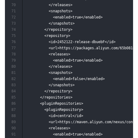
70
          </releases>

71
          <snapshots>

72
            <enabled>true</enabled>

73
          </snapshots>

74
        </repository>

75
        <repository>

76
          <id>2452122-release-dbuebF</id>

77
          <url>https://packages.aliyun.com/65b081d4
78
          <releases>

79
            <enabled>true</enabled>

80
          </releases>

81
          <snapshots>

82
            <enabled>false</enabled>

83
          </snapshots>

84
        </repository>

85
      </repositories>

86
      <pluginRepositories>

87
        <pluginRepository>

88
          <id>central</id>

89
          <url>https://maven.aliyun.com/nexus/conten
90
          <releases>

91
            <enabled>true</enabled>
