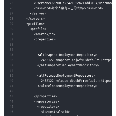
25
      <username>65b081c2242105ca211dd310</username>

26
      <password>每个人会有自己的密码</password>

27
    </server>

28
  </servers>

29
  <profiles>

30
    <profile>

31
      <id>rdc</id>

32
      <properties>

33
34
35
        <altSnapshotDeploymentRepository>

36
          2452122-snapshot-XqjwfN::default::https:/
37
        </altSnapshotDeploymentRepository>

38
39
        <altReleaseDeploymentRepository>

40
          2452122-release-dbuebF::default::https://
41
        </altReleaseDeploymentRepository>

42
43
      </properties>

44
      <repositories>

45
        <repository>

46
          <id>central</id>
