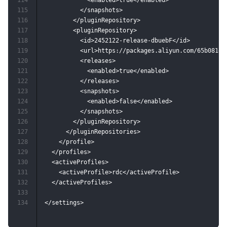
114
            <enabled>true</enabled>

115
          </snapshots>

116
        </pluginRepository>

117
        <pluginRepository>

118
          <id>2452122-release-dbuebF</id>

119
          <url>https://packages.aliyun.com/65b081d4
120
          <releases>

121
            <enabled>true</enabled>

122
          </releases>

123
          <snapshots>

124
            <enabled>false</enabled>

125
          </snapshots>

126
        </pluginRepository>

127
      </pluginRepositories>

128
    </profile>

129
  </profiles>

130
  <activeProfiles>

131
    <activeProfile>rdc</activeProfile>

132
  </activeProfiles>

133
134