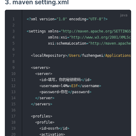
3. maven setting.xml
1
<
?
xml version
=
"1.0"
 encoding
=
"UTF-8"
?
>
2
3
<
settings xmlns
=
"http://maven.apache.org/SETTINGS/1
4
          xmlns
:
xsi
=
"http://www.w3.org/2001/XMLSche
5
          xsi
:
schemaLocation
=
"http://maven.apache.o
6
7
<
localRepository
>
/
Users
/
fuzhengwei
/
Applications
/
a
8
9
<
servers
>
10
<
server
>
11
<
id
>
填写，你的秘钥密码
<
/
id
>
12
<
username
>
l4Mw
+
E3f
<
/
username
>
13
<
password
>
你在
<
/
password
>
14
<
/
server
>
15
<
/
servers
>
16
17
<
profiles
>
18
<
profile
>
19
<
id
>
ossrh
<
/
id
>
20
<
activation
>