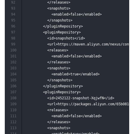
92
          </releases>

93
          <snapshots>

94
            <enabled>false</enabled>

95
          </snapshots>

96
        </pluginRepository>

97
        <pluginRepository>

98
          <id>snapshots</id>

99
          <url>https://maven.aliyun.com/nexus/conten
100
          <releases>

101
            <enabled>false</enabled>

102
          </releases>

103
          <snapshots>

104
            <enabled>true</enabled>

105
          </snapshots>

106
        </pluginRepository>

107
        <pluginRepository>

108
          <id>2452122-snapshot-XqjwfN</id>

109
          <url>https://packages.aliyun.com/65b081d4
110
          <releases>

111
            <enabled>false</enabled>

112
          </releases>

113
          <snapshots>
