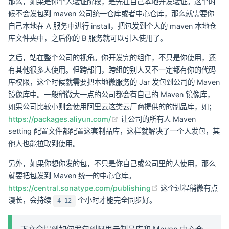
那么，如果是你个人验证阶段，是先在自己本地开发验证。这个时
候不会发包到 maven 公司统一仓库或者中心仓库，那么就需要你
自己本地在 A 服务中进行 install，把包发到个人的 maven 本地仓
库文件夹中，之后你的 B 服务就可以引入使用了。
之后，站在整个公司的视角。你开发完的组件，不只是你使用，还
有其他很多人使用。但跨部门，跨组的别人又不一定都有你的代码
库权限，这个时候就需要把本地微服务的 Jar 发包到公司的 Maven
镜像库中。一般稍微大一点的公司都会有自己的 Maven 镜像库，
如果公司比较小则会使用阿里云这类云厂商提供的的制品库，如；
(opens new window)
https://packages.aliyun.com/
让公司的所有人 Maven
setting 配置文件都配置这套制品库，这样就解决了一个人发包，其
他人也能拉取到使用。
另外，如果你想你发的包，不只是你自己或公司里的人使用，那么
就要把包发到 Maven 统一的中心仓库。
(opens new windo
https://central.sonatype.com/publishing
这个过程稍微有点
漫长，会持续
个小时才能完全同步好。
4-12