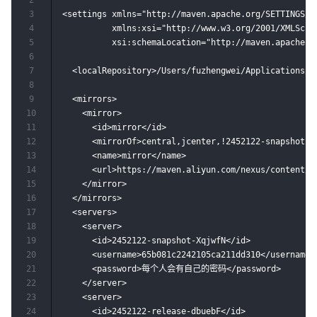
2
3
<settings xmlns="http://maven.apache.org/SETTINGS/1.
4
          xmlns:xsi="http://www.w3.org/2001/XMLSchem
5
          xsi:schemaLocation="http://maven.apache.o
6
7
  <localRepository>/Users/fuzhengwei/Applications/a
8
9
  <mirrors>

10
    <mirror>

11
      <id>mirror</id>

12
      <mirrorOf>central,jcenter,!2452122-snapshot-Xq
13
      <name>mirror</name>

14
      <url>https://maven.aliyun.com/nexus/content/gr
15
    </mirror>

16
  </mirrors>

17
  <servers>

18
    <server>

19
      <id>2452122-snapshot-XqjwfN</id>

20
      <username>65b081c2242105ca211dd310</username>

21
      <password>每个人会有自己的密码</password>

22
    </server>

23
    <server>

24
      <id>2452122-release-dbuebF</id>
