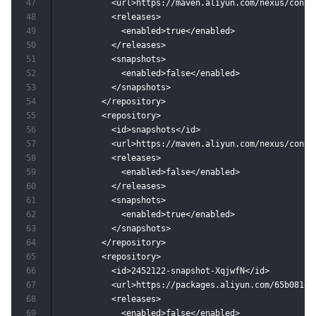
47
          <url>https://maven.aliyun.com/nexus/conten
48
          <releases>

49
            <enabled>true</enabled>

50
          </releases>

51
          <snapshots>

52
            <enabled>false</enabled>

53
          </snapshots>

54
        </repository>

55
        <repository>

56
          <id>snapshots</id>

57
          <url>https://maven.aliyun.com/nexus/conten
58
          <releases>

59
            <enabled>false</enabled>

60
          </releases>

61
          <snapshots>

62
            <enabled>true</enabled>

63
          </snapshots>

64
        </repository>

65
        <repository>

66
          <id>2452122-snapshot-XqjwfN</id>

67
          <url>https://packages.aliyun.com/65b081d4
68
          <releases>

69
            <enabled>false</enabled>
