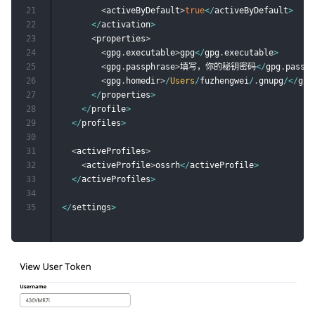
21
<
activeByDefault
>
true
<
/
activeByDefault
>
22
<
/
activation
>
23
<
properties
>
24
<
gpg
.
executable
>
gpg
<
/
gpg
.
executable
>
25
<
gpg
.
passphrase
>
填写，你的秘钥密码
<
/
gpg
.
passph
26
<
gpg
.
homedir
>
/
Users
/
fuzhengwei
/
.
gnupg
/
<
/
gpg
27
<
/
properties
>
28
<
/
profile
>
29
<
/
profiles
>
30
31
<
activeProfiles
>
32
<
activeProfile
>
ossrh
<
/
activeProfile
>
33
<
/
activeProfiles
>
34
35
<
/
settings
>