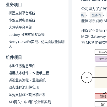
业务项目
公司里为了扩展
拼团支付平台系统
、
、
的
服务的
小型支付电商系统
能体可识别的 
大营销平台系统
那肯定不能每个
Lottery 分布式抽奖系统
MCP Gate
Netty+JavaFx实战：仿桌面版微信聊
为 MCP 协议
天
组件项目
本地任务消息组件
通用技术组件 - 🔧扳手工程
透视业务流程 - 监控系统
动态线程池组件实现
蓝兔支付SDK设计和开发
API网关：中间件设计和实践