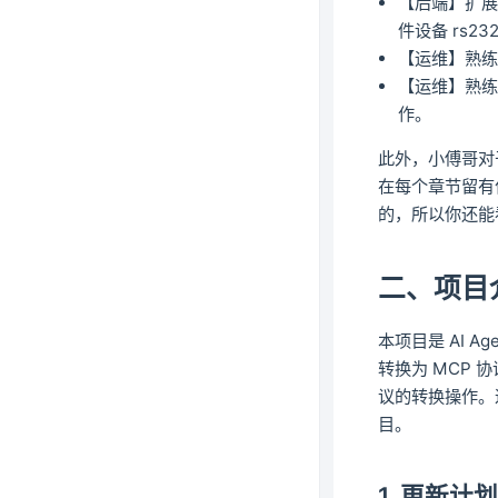
【后端】扩展
件设备 rs2
【运维】熟练
【运维】熟练
作。
此外，小傅哥对
在每个章节留有
的，所以你还能
二、项目
本项目是 AI 
转换为 MCP 
议的转换操作。这
目。
1. 更新计