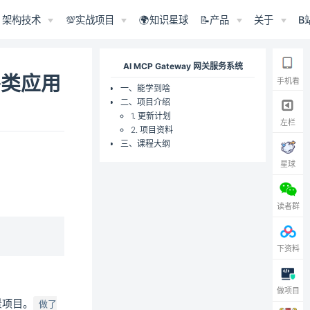
架构技术
💯实战项目
🌍知识星球
📝产品
关于
B
AI MCP Gateway 网关服务系统
为各类应用
手机看
一、能学到啥
二、项目介绍
1. 更新计划
左栏
2. 项目资料
三、课程大纲
星球
读者群
下资料
做项目
景项目。
做了