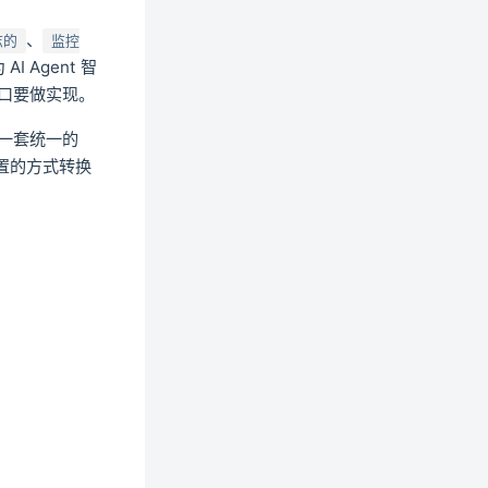
、
志的
监控
I Agent 智
接口要做实现。
做一套统一的
配置的方式转换