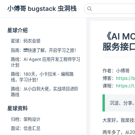
小傅哥 bugstack 虫洞栈
星球介绍
《AI M
星球：码农会锁
服务接
指南：🔜快速了解，开启学习之旅！
路线：AI Agent 应用开发工程师学习
计划
作者：小傅哥
路线：180天，小卡拉米 - 编程路
博客：
https://
线，学习计划！
课程：
https://
路线：从小白到大佬，实战项目进阶
路线
沉淀、分享
星球资料
归档：架构设计
大家好，我是技
面试：信息汇总
两年多了，从20