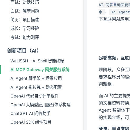
面试：对话技巧
AI 问答自动回复
面试：嘴笨问题
、
审
Ai Age
下互联网AI应
简历：项目描述
成长：学习经验
考试：能力测评
创新项目（AI）
足够高频，互联
WaLiSSH - AI Shell 智能终端
现阶段，众多互联
AI MCP Gateway 网关服务系统
要求程序员的编码
AI Agent 脚手架 + 场景应用
创新组。
AI Agent 拖拉拽 + 动态配置
而 AI 的主要提
OpenAI 代码自动评审组件
的文档资料转换为
OpenAi 大模型应用服务体系构建
Agent 智
ChatGPT AI 问答助手
的实现介绍，可
OpenAi SDK 组件项目
死鬼，重点来啦