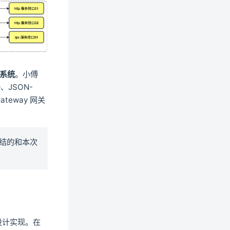
务系统
。小傅
JSON-
teway 网关
完结的和本次
设计实现。在