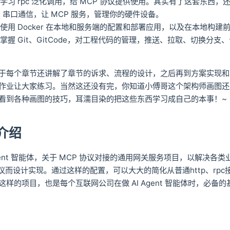
学习 rpc 泛化调用，给 MCP 协议提供使用。其实有了这套东西，
32 串口通信，让 MCP 服务，管理你的硬件设备。
使用 Docker 在本地和服务端的配置和部署应用，以及在本地构建
掌握 Git、GitCode，对工程代码的管理，推送、拉取、切换分支
于每个章节还讲解了章节的诉求、流程的设计，之后再到方案实现和
作业让大家练习。当然这还没有完，你知道小傅哥这个架构师画图还
看到各种画图的技巧，耳濡目染的把这些东西学习成自己的本事！~
介绍
Agent 智能体，关于 MCP 协议对接的通用网关服务项目，以解决各
协议而设计实现。通过这样的配置，可以大大的简化从普通http、rpc接
样的项目，也是每个互联网公司在做 AI Agent 智能体时，必备
划