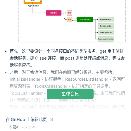
首先，这里要设计一个同名接口的不同类型服务，get 用于创建
会话服务，建立 sse 连接。而 post 则是处理端点消息，完成会
话服务应答。
之后，对于会话消息，我们在前面已经分析过，主要包括；
InitializeHandler - 协议握手、ResourcesListHandler - 返回可
用资源列表、ToolsCallHandler - 执行指定的工具调用、
ToolsListHandler - 返回服务器支持的工具列表。本节我们先把
星球会员
这些策略结构设计出来，方便后续实现具体功能。
重点，本节会先来实现接口和定义整个处理消息的结构，后续再
做具体的功能实现，以及服务的编排动作。
(opens new window)
在 GitHub 上编辑此页
此外，本节还会引入 jdk16+ 定义的新语法关键字，
record
、
上次更新:
2026/5/16
sealed
、
permits
来定义对象。