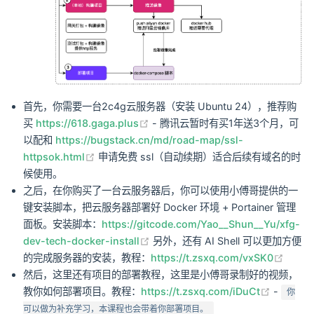
首先，你需要一台2c4g云服务器（安装 Ubuntu 24），推荐购
(opens new window)
买
https://618.gaga.plus
- 腾讯云暂时有买1年送3个月，可
以配和
https://bugstack.cn/md/road-map/ssl-
(opens new window)
httpsok.html
申请免费 ssl（自动续期）适合后续有域名的时
候使用。
之后，在你购买了一台云服务器后，你可以使用小傅哥提供的一
键安装脚本，把云服务器部署好 Docker 环境 + Portainer 管理
面板。安装脚本：
https://gitcode.com/Yao__Shun__Yu/xfg-
(opens new window)
dev-tech-docker-install
另外，还有 AI Shell 可以更加方便
(open
的完成服务器的安装，教程：
https://t.zsxq.com/vxSK0
然后，这里还有项目的部署教程，这里是小傅哥录制好的视频，
(opens 
教你如何部署项目。教程：
https://t.zsxq.com/iDuCt
-
你
可以做为补充学习，本课程也会带着你部署项目。