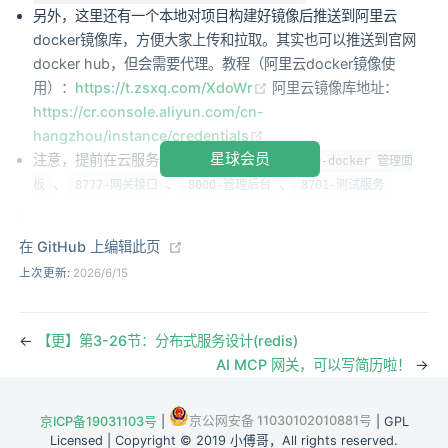
另外，这里还有一个本地对项目构建好镜像后推送到阿里云
docker镜像库，方便大家上传和拉取。其实也可以推送到官网
docker hub，但会需要代理。教程（阿里云docker镜像使
(opens new window)
用）：
https://t.zsxq.com/XdoWr
阿里云镜像库地址：
https://cr.console.aliyun.com/cn-
(opens new window)
hangzhou/instance/credentials
星球会员
注意，提前在云服务器安全组开放端口；
9000-docker 管理面
、
、
、
板
8777-网关接口
8000-管理后台
8701-测试服务
综上，所有的云服务器操作，在星球「码农会锁」都提供
(opens new window)
在 GitHub 上编辑此页
好了学习教程，可以参考总地址：
上次更新:
2026/6/15
(opens new window)
https://t.zsxq.com/19osWS4qj
←
【更】第3-26节：分布式服务设计(redis)
AI MCP 网关，可以写简历啦！
→
京公网安备 11030102010881号
京ICP备19031103号
|
| GPL
Licensed | Copyright © 2019 小傅哥，All rights reserved.