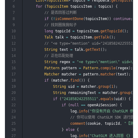
5
List
<
TopicsItem
>
 topics 
=
 respData
.
getTopics
(
)
;
6
for
(
TopicsItem
 topicsItem 
:
 topics
)
{
7
// 是否回答过判断
8
if
(
!
isCommentDone
(
topicsItem
)
)
continue
;
9
// 找到圈我我帖子
10
long
 topicId 
=
 topicsItem
.
getTopicId
(
)
;
11
Talk
 talk 
=
 topicsItem
.
getTalk
(
)
;
12
// "<e type="mention" uid="24185824225551
13
String
 text 
=
 talk
.
getText
(
)
;
14
// 正在匹配处理
15
String
 regex 
=
"<e type=\"mention\" uid=\"(
16
Pattern
 pattern 
=
Pattern
.
compile
(
regex
)
;
17
Matcher
 matcher 
=
 pattern
.
matcher
(
text
)
;
18
if
(
matcher
.
find
(
)
)
{
19
String
 uid 
=
 matcher
.
group
(
1
)
;
20
String
 remainingText 
=
 matcher
.
group
(
3
)
21
if
(
"241858242255511"
.
equals
(
uid
)
)
{
22
if
(
null
==
 openAiSession
)
{
23
                    log
.
info
(
"你没有开启 ChatGLM 参
24
// 你可以使用 ChatGLM SDK 进行
25
comment
(
cookie
,
 topicId
,
"【测试，
26
}
else
{
27
                    log
.
info
(
"ChatGLM 进入回答 {} {}