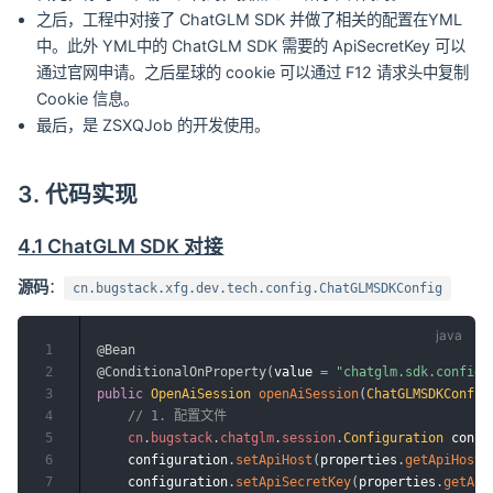
之后，工程中对接了 ChatGLM SDK 并做了相关的配置在YML
中。此外 YML中的 ChatGLM SDK 需要的 ApiSecretKey 可以
通过官网申请。之后星球的 cookie 可以通过 F12 请求头中复制
Cookie 信息。
最后，是 ZSXQJob 的开发使用。
3. 代码实现
4.1 ChatGLM SDK 对接
源码
：
cn.bugstack.xfg.dev.tech.config.ChatGLMSDKConfig
1
@Bean
2
@ConditionalOnProperty
(
value 
=
"chatglm.sdk.config.
3
public
OpenAiSession
openAiSession
(
ChatGLMSDKConfig
4
// 1. 配置文件
5
cn
.
bugstack
.
chatglm
.
session
.
Configuration
 confi
6
    configuration
.
setApiHost
(
properties
.
getApiHost
(
7
    configuration
.
setApiSecretKey
(
properties
.
getApi