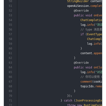
50
StringBuilder
 content 
=
51
                            openAiSession
.
completio
52
@Override
53
public
void
onEvent
54
ChatCompletionR
55
                                    log
.
info
(
"测试结果
56
// type 消息类型
57
if
(
EventType
.
f
58
ChatComplet
59
                                        log
.
info
(
"[
60
}
61
                                    content
.
append
(
62
}
63
@Override
64
public
void
onClose
65
                                    log
.
info
(
"对话完
66
// 你可以使用 Ch
67
comment
(
cookie
,
68
                                    topicIds
.
remove
69
}
70
}
)
;
71
}
catch
(
JsonProcessingExce
72
throw
new
RuntimeExcept