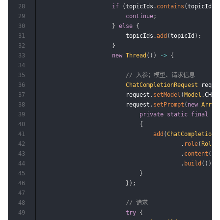
28
if
(
topicIds
.
contains
(
topicId
)
)
29
continue
;
30
}
else
{
31
                        topicIds
.
add
(
topicId
)
;
32
}
33
new
Thread
(
(
)
->
{
34
35
// 入参；模型、请求信息
36
ChatCompletionRequest
 reque
37
                        request
.
setModel
(
Model
.
CHAT
38
                        request
.
setPrompt
(
new
Array
39
private
static
final
lo
40
{
41
add
(
ChatCompletionR
42
.
role
(
Role
.
43
.
content
(
re
44
.
build
(
)
)
;
45
}
46
}
)
;
47
48
// 请求
49
try
{