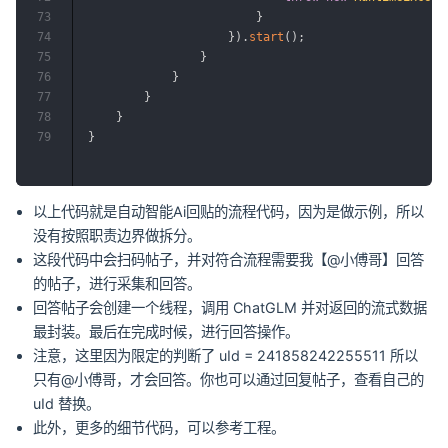
73
}
74
}
)
.
start
(
)
;
75
}
76
}
77
}
78
}
79
}
以上代码就是自动智能Ai回贴的流程代码，因为是做示例，所以
没有按照职责边界做拆分。
这段代码中会扫码帖子，并对符合流程需要我【@小傅哥】回答
的帖子，进行采集和回答。
回答帖子会创建一个线程，调用 ChatGLM 并对返回的流式数据
最封装。最后在完成时候，进行回答操作。
注意，这里因为限定的判断了 uId = 241858242255511 所以
只有@小傅哥，才会回答。你也可以通过回复帖子，查看自己的
uId 替换。
此外，更多的细节代码，可以参考工程。