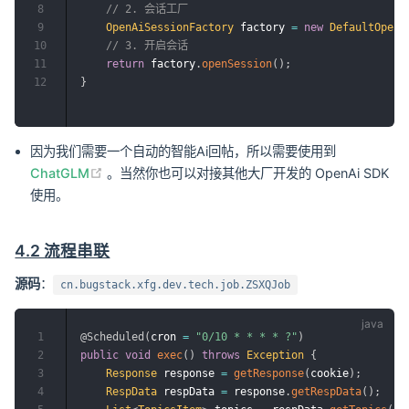
8
// 2. 会话工厂
9
OpenAiSessionFactory
 factory 
=
new
DefaultOpenA
10
// 3. 开启会话
11
return
 factory
.
openSession
(
)
;
12
}
因为我们需要一个自动的智能Ai回帖，所以需要使用到
(opens new window)
ChatGLM
。当然你也可以对接其他大厂开发的 OpenAi SDK
使用。
4.2 流程串联
源码
：
cn.bugstack.xfg.dev.tech.job.ZSXQJob
1
@Scheduled
(
cron 
=
"0/10 * * * * ?"
)
2
public
void
exec
(
)
throws
Exception
{
3
Response
 response 
=
getResponse
(
cookie
)
;
4
RespData
 respData 
=
 response
.
getRespData
(
)
;