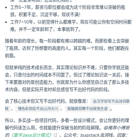
工作5~7年，薪资与职位都会成为这个阶段非常难以突破的瓶
颈，积累不足、沉淀不够，现状不满！
工作7~10年，以前觉得什么都难学，现在可能让你有空闲时间都
难。并不一定年龄到了，本事就到了。
随着年龄的增长，每一阶段都有难以跨越的难。而那些看上去突破
了瓶颈，达到了你想要的高度的人。其实每一个阶段，他们都跑在
前面。
但就单纯的技术成长而言，其实理论知识并不难，只要你学就还能
会，只是付出的时间成本不同罢了。但过了理论知识这一关后，接
下来要面对的是创造能力，也就是为什么你感觉自己会了那么多技
术内容，但是实际开发时却总感觉写不出好代码的阶段。
会了核心技术但又写不出好代码，就很像是：
会汉字但写不出诗词歌
、
、
。
赋
懂色彩但绘不出山河大川
能蹦跳但舞不出摇曳生姿
所以，多实战一些项目代码，多看一些设计模式，会让你更好的理
解代码该怎么用，也就能提升突破当前的阶段屏障。
😄推荐小傅哥
(opens new window)
的
《重学Java设计模式》
，公众号：bugstack虫洞栈，回复：