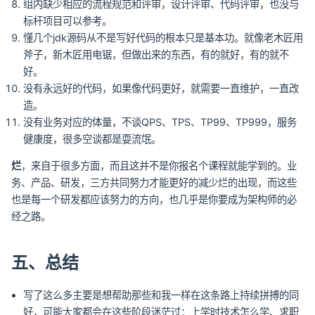
组内缺少相应的流程规范和评审，设计评审、代码评审，也没与
标杆项目可以参考。
懂几个jdk源码从不是写好代码的根本只是基本功。就像老木匠用
斧子，新木匠用电锯，但做出来的东西，有的就好，有的就不
好。
没有永远好的代码，如果像代码更好，就需要一直维护，一直改
造。
没有业务对应的体量，不谈QPS、TPS、TP99、TP999，服务
健康度，很多空谈都是耍流氓。
烂
，来自于很多方面，而且这并不是你报名个课程就能学到的。业
务、产品、研发，三方共同努力才能更好的减少烂的出现，而这些
也是每一个研发都应该努力的方向，也几乎是你要成为架构师的必
经之路。
五、总结
写了这么多主要是想帮助那些和我一样在这条路上持续拼搏的同
好，可能大家都会在这些阶段迷茫过：上学时技术怎么学、求职