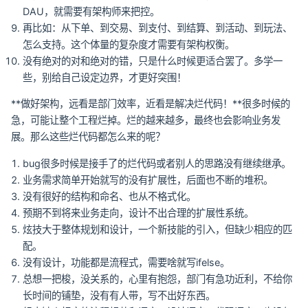
DAU，就需要有架构师来把控。
再比如：从下单、到交易、到支付、到结算、到活动、到玩法、
怎么支持。这个体量的复杂度才需要有架构权衡。
没有绝对的对和绝对的错，只是什么时候更适合罢了。多学一
些，别给自己设定边界，才更好突围！
**做好架构，远看是部门效率，近看是解决烂代码！**很多时候的
急，可能让整个工程烂掉。烂的越来越多，最终也会影响业务发
展。那么这些烂代码都怎么来的呢？
bug很多时候是接手了的烂代码或者别人的思路没有继续继承。
业务需求简单开始就写的没有扩展性，后面也不断的堆积。
没有很好的结构和命名、也从不格式化。
预期不到将来业务走向，设计不出合理的扩展性系统。
炫技大于整体规划和设计，一个新技能的引入，但缺少相应的匹
配。
没有设计，功能都是流程式，需要啥就写ifelse。
总想一把梭，没关系的，心里有抱怨，部门有急功近利，不给你
长时间的铺垫，没有有人带，写不出好东西。