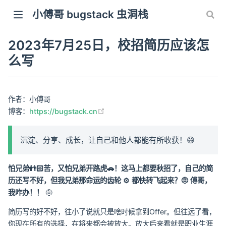
小傅哥 bugstack 虫洞栈
2023年7月25日，校招简历应该怎
么写
作者：小傅哥
(opens new window)
博客：
https://bugstack.cn
沉淀、分享、成长，让自己和他人都能有所收获！😄
怕兄弟👬🏻苦，又怕兄弟开路虎🚗！这马上都要秋招了，自己的简
历还写不好，但我兄弟那命运的齿轮 ⚙ 都快转飞起来？🤨 傅哥，
我咋办！！
🤨
简历写的好不好，往小了说就只是啥时候拿到Offer。但往远了看，
你现在所有的选择，在将来都会被放大。放大后来看就是职业生涯