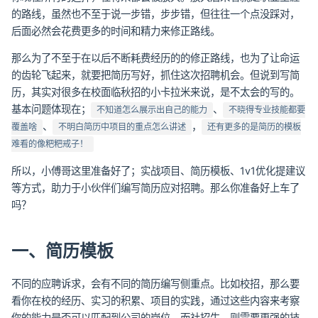
的路线，虽然也不至于说一步错，步步错，但往往一个点没踩对，
后面必然会花费更多的时间和精力来修正路线。
那么为了不至于在以后不断耗费经历的的修正路线，也为了让命运
的齿轮飞起来，就要把简历写好，抓住这次招聘机会。但说到写简
历，其实对很多在校面临秋招的小卡拉米来说，是不太会的写的。
基本问题体现在；
、
不知道怎么展示出自己的能力
不晓得专业技能都要
、
，
覆盖啥
不明白简历中项目的重点怎么讲述
还有更多的是简历的模板
难看的像粑粑戒子！
所以，小傅哥这里准备好了；实战项目、简历模板、1v1优化提建议
等方式，助力于小伙伴们编写简历应对招聘。那么你准备好上车了
吗？
一、简历模板
不同的应聘诉求，会有不同的简历编写侧重点。比如校招，那么要
看你在校的经历、实习的积累、项目的实践，通过这些内容来考察
你的能力是否可以匹配到公司的岗位。而社招生，则需要更强的技