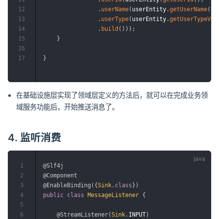
12
.
userName
(
userEntity
.
getUserName
(
)
)
13
.
userType
(
userEntity
.
getUserTypeVO
(
14
.
build
(
)
)
)
;
15
}
16
17
}
在基础设施层实现了领域层定义的方法后，就可以在完成业务领
域服务功能后，开始推送消息了。
4. 监听消费
1
@Slf4j
2
@Component
3
@EnableBinding
(
{
Sink
.
class
}
)
4
public
class
MessageListener
{
5
6
@StreamListener
(
Sink
.
INPUT
)