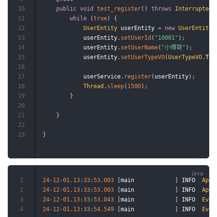
10
public
void
test_register
(
)
throws
InterruptedE
11
while
(
true
)
{
12
UserEntity
 userEntity 
=
new
UserEntity
(
13
            userEntity
.
setUserId
(
"10001"
)
;
14
            userEntity
.
setUserName
(
"小傅哥"
)
;
15
            userEntity
.
setUserTypeVO
(
UserTypeVO
.
T8
)
16
17
            userService
.
register
(
userEntity
)
;
18
Thread
.
sleep
(
1500
)
;
19
}
20
21
}
22
23
}
1
24
-
12
-
01.13
:
33
:
53.003
[
main            
]
 INFO  
AppI
2
24
-
12
-
01.13
:
33
:
53.003
[
main            
]
 INFO  
AppI
3
24
-
12
-
01.13
:
33
:
53.043
[
main            
]
 INFO  
Even
4
24
-
12
-
01.13
:
33
:
54.549
[
main            
]
 INFO  
Even