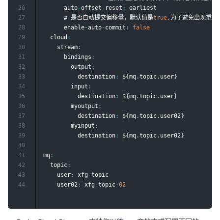
26
      auto
-
offset
-
reset
:
 earliest

27
      # 是否自动提交偏移量，默认值是
true
,
为了避免出现重复
28
      enable
-
auto
-
commit
:
false
29
  cloud
:
30
    stream
:
31
      bindings
:
32
        output
:
33
          destination
:
 $
{
mq
.
topic
.
user
}
34
        input
:
35
          destination
:
 $
{
mq
.
topic
.
user
}
36
        myoutput
:
37
          destination
:
 $
{
mq
.
topic
.
user02
}
38
        myinput
:
39
          destination
:
 $
{
mq
.
topic
.
user02
}
40
41
mq
:
42
  topic
:
43
    user
:
 xfg
-
topic

44
    user02
:
 xfg
-
topic
-
02