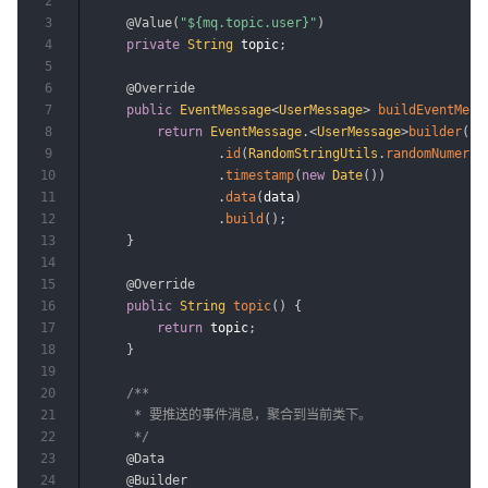
2
3
@Value
(
"${mq.topic.user}"
)
4
private
String
 topic
;
5
6
@Override
7
public
EventMessage
<
UserMessage
>
buildEventMess
8
return
EventMessage
.
<
UserMessage
>
builder
(
)
9
.
id
(
RandomStringUtils
.
randomNumeric
10
.
timestamp
(
new
Date
(
)
)
11
.
data
(
data
)
12
.
build
(
)
;
13
}
14
15
@Override
16
public
String
topic
(
)
{
17
return
 topic
;
18
}
19
20
/**

21
     * 要推送的事件消息，聚合到当前类下。

22
     */
23
@Data
24
@Builder