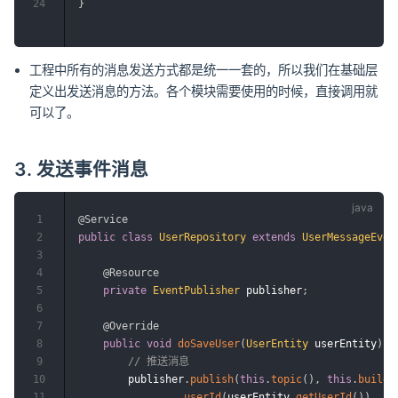
24
}
工程中所有的消息发送方式都是统一一套的，所以我们在基础层
定义出发送消息的方法。各个模块需要使用的时候，直接调用就
可以了。
3. 发送事件消息
1
@Service
2
public
class
UserRepository
extends
UserMessageEven
3
4
@Resource
5
private
EventPublisher
 publisher
;
6
7
@Override
8
public
void
doSaveUser
(
UserEntity
 userEntity
)
{
9
// 推送消息
10
        publisher
.
publish
(
this
.
topic
(
)
,
this
.
buildE
11
.
userId
(
userEntity
.
getUserId
(
)
)