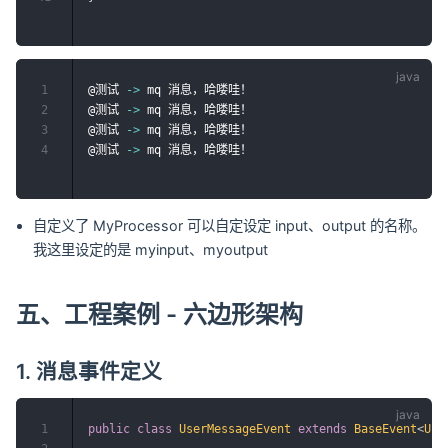
1
@测试 
->
 mq 消息，哈喽哇！

2
@测试 
->
 mq 消息，哈喽哇！

3
@测试 
->
 mq 消息，哈喽哇！

4
@测试 
->
自定义了 MyProcessor 可以自定设定 input、output 的名称。
我这里设定的是 myinput、myoutput
五、工程案例 - 六边形架构
1. 消息事件定义
1
public
class
UserMessageEvent
extends
BaseEvent
<
Use