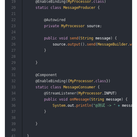
19
@EnableBinding
(
MyProcessor
.
class
)
20
static
class
MessageProducer
{
21
22
@Autowired
23
private
MyProcessor
 source
;
24
25
public
void
send
(
String
 message
)
{
26
            source
.
output
(
)
.
send
(
MessageBuilder
.
wit
27
}
28
29
}
30
31
@Component
32
@EnableBinding
(
{
MyProcessor
.
class
}
)
33
static
class
MessageConsumer
{
34
@StreamListener
(
MyProcessor
.
INPUT
)
35
public
void
onMessage
(
String
 message
)
{
36
System
.
out
.
println
(
"@测试 -> "
+
 message
37
}
38
39
}
40
41
}