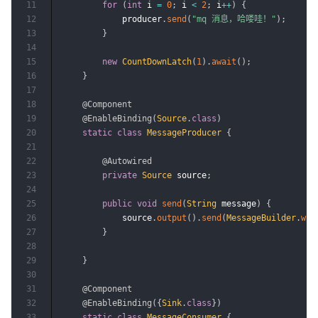
11
for
(
int
 i 
=
0
;
 i 
<
2
;
 i
++
)
{
12
            producer
.
send
(
"mq 消息，哈喽哇！"
)
;
13
}
14
15
new
CountDownLatch
(
1
)
.
await
(
)
;
16
}
17
18
@Component
19
@EnableBinding
(
Source
.
class
)
20
static
class
MessageProducer
{
21
22
@Autowired
23
private
Source
 source
;
24
25
public
void
send
(
String
 message
)
{
26
            source
.
output
(
)
.
send
(
MessageBuilder
.
wit
27
}
28
29
}
30
31
@Component
32
@EnableBinding
(
{
Sink
.
class
}
)
33
static
class
MessageConsumer
{