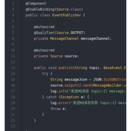
2
@Component
3
@EnableBinding
(
Source
.
class
)
4
public
class
EventPublisher
{
5
6
@Autowired
7
@Qualifier
(
Source
.
OUTPUT
)
8
private
MessageChannel
 messageChannel
;
9
10
@Autowired
11
private
Source
 source
;
12
13
public
void
publish
(
String
 topic
,
BaseEvent
.
Eve
14
try
{
15
String
 messageJson 
=
 JSON
.
toJSONString
(
16
            source
.
output
(
)
.
send
(
MessageBuilder
.
wit
17
            log
.
info
(
"发送MQ消息 topic:{} message:{}
18
}
catch
(
Exception
 e
)
{
19
            log
.
error
(
"发送MQ消息失败 topic:{} messag
20
throw
 e
;
21
}
22
}
23