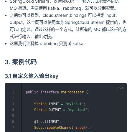
SpringCloud Stream，支持你以统一一套的方式配置不同的
MQ 渠道。需要使用 kafka、rabbitmq，就可以分别配置。
之后你可以看到，cloud.stream.bindings 可以指定 input、
output，这个既可以使用本身 SpringCloud Stream 提供的，也
可以自定义。通过这样的一个方式，让所有的 MQ 都以这样的方
式进行输入、输出对接。
这里我们注释掉 rabbitmq 只测试 kafka
3. 案例代码
3.1 自定义输入输出key
1
public
interface
MyProcessor
{
2
3
String
 INPUT 
=
"myinput"
;
4
String
 OUTPUT 
=
"myoutput"
;
5
6
@Input
(
INPUT
)
7
SubscribableChannel
input
(
)
;