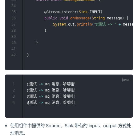
34
35
@StreamListener
(
Sink
.
INPUT
)
36
public
void
onMessage
(
String
 message
)
{
37
System
.
out
.
println
(
"@测试 -> "
+
 message
38
}
39
40
}
41
42
}
1
@测试 
->
 mq 消息，哈喽哇！

2
@测试 
->
 mq 消息，哈喽哇！

3
@测试 
->
 mq 消息，哈喽哇！

4
@测试 
->
使用组件中提供的 Source、Sink 带有的 input、output 方式处
理消息。