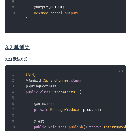
8
9
@Output
(
OUTPUT
)
10
MessageChannel
output
(
)
;
11
}
3.2 单测类
3.2.1 默认方式
1
Slf4j
2
@RunWith
(
SpringRunner
.
class
)
3
@SpringBootTest
4
public
class
StreamTest01
{
5
6
@Autowired
7
private
MessageProducer
 producer
;
8
9
@Test
10
public
void
test_publish
(
)
throws
InterruptedEx