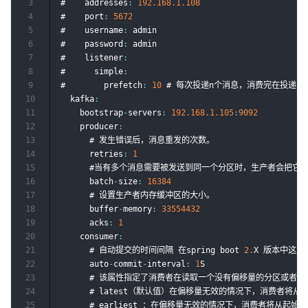
3
#    addresses
:
192.168
.1
.108
4
#    port
:
5672
5
#    username
:
 admin

6
#    password
:
 admin

7
#    listener
:
8
#      simple
:
9
#        prefetch
:
10
 # 每次投递n个消息，消费完在投递n个
10
  kafka
:
11
    bootstrap
-
servers
:
192.168
.1
.105
:
9092
12
    producer
:
13
      # 发生错误后，消息重发的次数。

14
      retries
:
1
15
      #当有多个消息需要被发送到同一个分区时，生产者会把
16
      batch
-
size
:
16384
17
      # 设置生产者内存缓冲区的大小。

18
      buffer
-
memory
:
33554432
19
      acks
:
1
20
    consumer
:
21
      # 自动提交的时间间隔 在spring boot 
2.
X 版本中这
22
      auto
-
commit
-
interval
:
1
S

23
      # 该属性指定了消费者在读取一个没有偏移量的分区或者
24
      # latest（默认值）在偏移量无效的情况下，消费者
25
      # earliest ：在偏移量无效的情况下，消费者将从起始