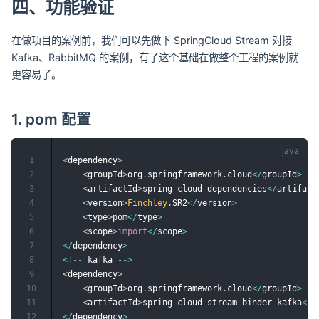
四、功能验证
在做项目的案例前，我们可以先做下 SpringCloud Stream 对接
Kafka、RabbitMQ 的案例，有了这个基础在做整个工程的案例就
更容易了。
1. pom 配置
1
<
dependency
>
2
<
groupId
>
org
.
springframework
.
cloud
<
/
groupId
>
3
<
artifactId
>
spring
-
cloud
-
dependencies
<
/
artifact
4
<
version
>
Finchley
.
SR2
<
/
version
>
5
<
type
>
pom
<
/
type
>
6
<
scope
>
import
<
/
scope
>
7
<
/
dependency
>
8
<
!
--
 kafka 
--
>
9
<
dependency
>
10
<
groupId
>
org
.
springframework
.
cloud
<
/
groupId
>
11
<
artifactId
>
spring
-
cloud
-
stream
-
binder
-
kafka
<
/
a
12
<
/
dependency
>