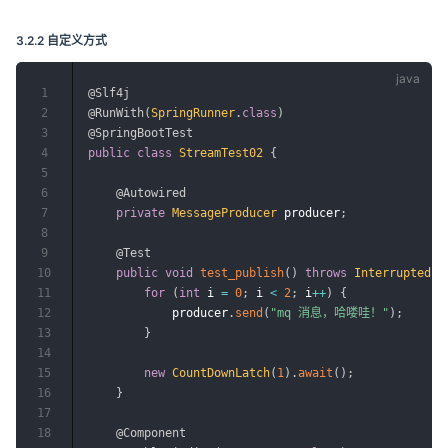
3.2.2 自定义方式
1
@Slf4j
2
@RunWith
(
SpringRunner
.
class
)
3
@SpringBootTest
4
public
class
StreamTest02
{
5
6
@Autowired
7
private
MessageProducer
 producer
;
8
9
@Test
10
public
void
test_publish
(
)
throws
InterruptedEx
11
for
(
int
 i 
=
0
;
 i 
<
2
;
 i
++
)
{
12
            producer
.
send
(
"mq 消息，哈喽哇！"
)
;
13
}
14
15
new
CountDownLatch
(
1
)
.
await
(
)
;
16
}
17
18
@Component