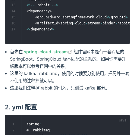
13
<
!
--
 rabbit 
--
>
14
<
dependency
>
15
<
groupId
>
org
.
springframework
.
cloud
<
/
groupId
>
16
<
artifactId
>
spring
-
cloud
-
stream
-
binder
-
rabbit
<
/
17
<
/
dependency
>
(opens new window)
首先在
spring-cloud-stream
组件官网中是有一套对应的
SpringBoot、SpringCloud 版本匹配的关系的。如果你需要升
级版本可以参考官网中的关系。
这里的 kafka、rabbitmq，使用的时候要分别使用，把另外一套
不使用的注释掉就可以。
这里我们注释掉 rabbit 的引入，只测试 kafka 部分。
2. yml 配置
1
spring
:
2
#  rabbitmq
: