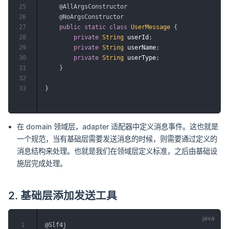
25
@AllArgsConstructor
26
@NoArgsConstructor
27
public
static
class
UserMessage
{
28
private
String
 userId
;
29
private
String
 userName
;
30
private
String
 userType
;
31
}
32
33
}
在 domain 领域层，adapter 适配器中定义消息事件。这也就是
一个规范，当有基础层需要发送消息的时候，则需要通过定义的
消息结构来处理。也就是我们在领域层定义标准，之后由基础设
施层完成处理。
2. 基础层添加发送工具
1
@Slf4j