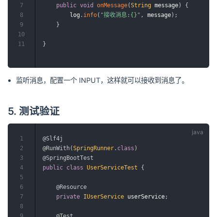
7
public
void
onMessage
(
String
 message
)
{
8
        log
.
info
(
"接收消息:{}"
,
 message
)
;
9
}
10
11
}
监听消息，配置一个 INPUT，这样就可以接收到消息了。
5. 测试验证
1
@Slf4j
2
@RunWith
(
SpringRunner
.
class
)
3
@SpringBootTest
4
public
class
UserServiceTest
{
5
6
@Resource
7
private
IUserService
 userService
;
8
9
@Test