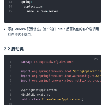
13
spring
:
14
  application
:
15
    name
:
 eureka
-
添加 eureka 配置信息。这个端口 7397 后面其他的客户端调用
就连接这个端口。
2.2 启动类
1
package
cn
.
bugstack
.
xfg
.
dev
.
tech
;
2
3
import
org
.
springframework
.
boot
.
SpringApplication
;
4
import
org
.
springframework
.
boot
.
autoconfigure
.
Sprin
5
import
org
.
springframework
.
cloud
.
netflix
.
eureka
.
ser
6
7
@SpringBootApplication
8
@EnableEurekaServer
9
public
class
EurekaServerApplication
{
10