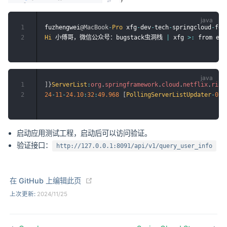
1
fuzhengwei
@MacBook
-
Pro
 xfg
-
dev
-
tech
-
springcloud
-
fei
2
Hi
 小傅哥，微信公众号：bugstack虫洞栈 
|
 xfg 
>
:
 from eur
1
]
}
ServerList
:
org
.
springframework
.
cloud
.
netflix
.
ribb
2
24
-
11
-
24.10
:
32
:
49.968
[
PollingServerListUpdater
-
0
]
 
启动应用测试工程，启动后可以访问验证。
验证接口：
http://127.0.0.1:8091/api/v1/query_user_info
(opens new window)
在 GitHub 上编辑此页
上次更新:
2024/11/25