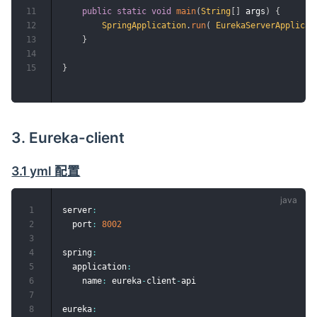
11
public
static
void
main
(
String
[
]
 args
)
{
12
SpringApplication
.
run
(
EurekaServerApplicat
13
}
14
15
}
3. Eureka-client
3.1 yml 配置
1
server
:
2
  port
:
8002
3
4
spring
:
5
  application
:
6
    name
:
 eureka
-
client
-
api

7
8
eureka
: