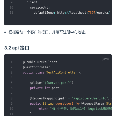
9
  client
:
10
    serviceUrl
:
11
      defaultZone
:
 http
:
/
/
localhost
:
7397
/
eureka
/
模拟启动一个客户端接口，并填写注册中心地址。
3.2 api 接口
1
@EnableEurekaClient
2
@RestController
3
public
class
TestApiController
{
4
5
@Value
(
"${server.port}"
)
6
private
int
 port
;
7
8
@RequestMapping
(
path 
=
"/api/queryUserInfo"
,
 me
9
public
String
queryUserInfo
(
@RequestParam
Strin
10
return
"Hi 小傅哥，微信公众号：bugstack虫洞栈 |
11
}