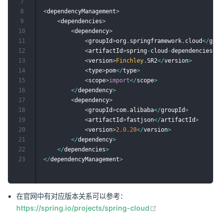
7
8
<
dependencyManagement
>
9
<
dependencies
>
10
<
dependency
>
11
<
groupId
>
org
.
springframework
.
cloud
<
/
gro
12
<
artifactId
>
spring
-
cloud
-
dependencies
<
/
13
<
version
>
Finchley
.
SR2
<
/
version
>
14
<
type
>
pom
<
/
type
>
15
<
scope
>
import
<
/
scope
>
16
<
/
dependency
>
17
<
dependency
>
18
<
groupId
>
com
.
alibaba
<
/
groupId
>
19
<
artifactId
>
fastjson
<
/
artifactId
>
20
<
version
>
2.0
.28
<
/
version
>
21
<
/
dependency
>
22
<
/
dependencies
>
23
<
/
dependencyManagement
>
在官网中有对应版本关系可以参考：
(opens new windo
https://spring.io/projects/spring-cloud