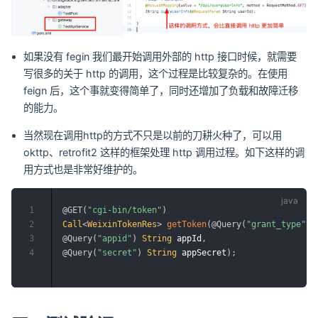
如果没有 fegin 我们最开始调用外部的 http 接口时候，就需要
写很多的关于 http 的调用，这个过程是比较复杂的。在使用
feign 后，这个事就变得简单了，同时还增加了负载和故障迁移
的能力。
当然现在调用http的方式不只是以前的刀耕火种了，可以用
okttp、retrofit2 这样的框架处理 http 调用过程。如下这样的调
用方式也是非常好维护的。
1
@GET
(
"cgi-bin/token"
)
2
Call
<
WeixinTokenRes
>
getToken
(
@Query
(
"grant_type"
)
3
@Query
(
"appid"
)
String
 appId
,
4
@Query
(
"secret"
)
String
 appSecret
)
;