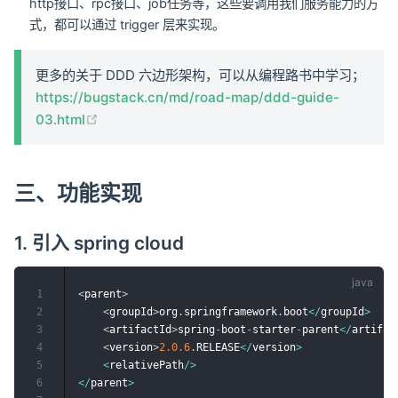
http接口、rpc接口、job任务等，这些要调用我们服务能力的方
式，都可以通过 trigger 层来实现。
更多的关于 DDD 六边形架构，可以从编程路书中学习；
https://bugstack.cn/md/road-map/ddd-guide-
(opens new window)
03.html
三、功能实现
1. 引入 spring cloud
1
<
parent
>
2
<
groupId
>
org
.
springframework
.
boot
<
/
groupId
>
3
<
artifactId
>
spring
-
boot
-
starter
-
parent
<
/
artifac
4
<
version
>
2.0
.6
.
RELEASE
<
/
version
>
5
<
relativePath
/
>
6
<
/
parent
>