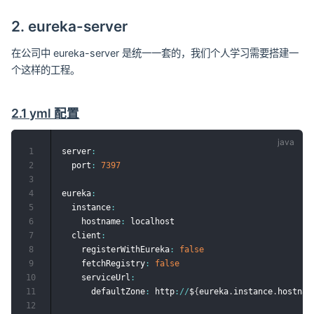
2. eureka-server
在公司中 eureka-server 是统一一套的，我们个人学习需要搭建一
个这样的工程。
2.1 yml 配置
1
server
:
2
  port
:
7397
3
4
eureka
:
5
  instance
:
6
    hostname
:
 localhost

7
  client
:
8
    registerWithEureka
:
false
9
    fetchRegistry
:
false
10
    serviceUrl
:
11
      defaultZone
:
 http
:
/
/
$
{
eureka
.
instance
.
hostnam
12