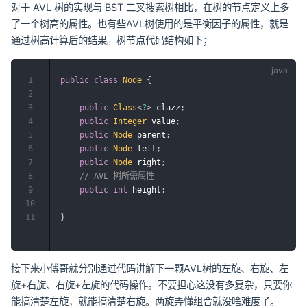
对于 AVL 树的实现与 BST 二叉搜索树相比，在树的节点定义上多
了一个树高的属性。也有些AVL树使用的是平衡因子的属性，就是
通过树高计算后的结果。树节点代码结构如下；
1
public
class
Node
{
2
3
public
Class
<
?
>
 clazz
;
4
public
Integer
 value
;
5
public
Node
 parent
;
6
public
Node
 left
;
7
public
Node
 right
;
8
// AVL 树所需属性
9
public
int
 height
;
10
11
}
接下来小傅哥就分别通过代码讲解下一颗AVL树的左旋、右旋、左
旋+右旋、右旋+左旋的代码操作。不要担心这没有多复杂，只要你
能搞清楚左旋，就能搞清楚右旋。两旋弄懂组合就没啥难度了。