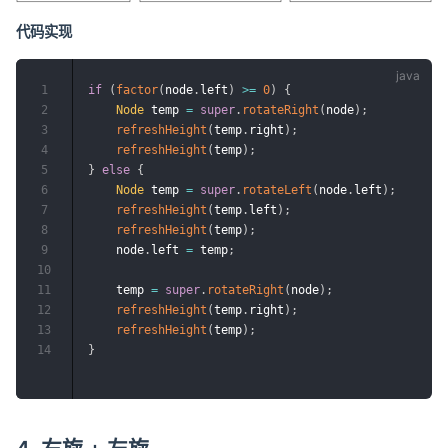
代码实现
1
if
(
factor
(
node
.
left
)
>=
0
)
{
2
Node
 temp 
=
super
.
rotateRight
(
node
)
;
3
refreshHeight
(
temp
.
right
)
;
4
refreshHeight
(
temp
)
;
5
}
else
{
6
Node
 temp 
=
super
.
rotateLeft
(
node
.
left
)
;
7
refreshHeight
(
temp
.
left
)
;
8
refreshHeight
(
temp
)
;
9
    node
.
left 
=
 temp
;
10
11
    temp 
=
super
.
rotateRight
(
node
)
;
12
refreshHeight
(
temp
.
right
)
;
13
refreshHeight
(
temp
)
;
14
}