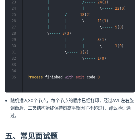
23
|
/
--
--
-
24
(
1
)
24
|
|
       \
--
--
-
22
(
0
)
25
|
/
--
--
-
18
(
2
)
26
|
|
       \
--
--
-
11
(
1
)
27
|
|
               \
--
--
-
5
(
0
)
28
         \
--
--
-
3
(
3
)
29
|
/
--
--
-
3
(
1
)
30
|
|
       \
--
--
-
1
(
0
)
31
                 \
--
--
-
1
(
2
)
32
                         \
--
--
-
1
(
0
)
33
34
35
Process
 finished 
with
exit
 code 
0
随机插入30个节点，每个节点的顺序已经打印，经过AVL左右旋
调衡后，二叉结构始终保持树高平衡因子不超过1，那么验证通
过。
五、常见面试题