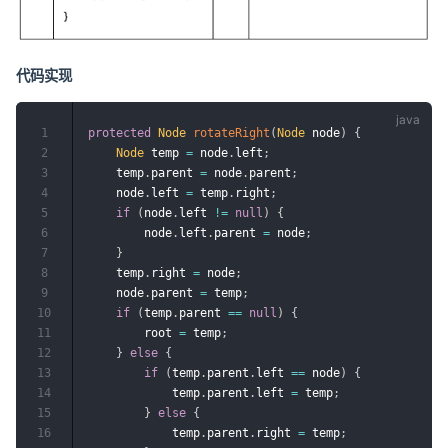
代码实现
1
protected
Node
rotateRight
(
Node
 node
)
{
2
Node
 temp 
=
 node
.
left
;
3
    temp
.
parent 
=
 node
.
parent
;
4
    node
.
left 
=
 temp
.
right
;
5
if
(
node
.
left 
!=
null
)
{
6
        node
.
left
.
parent 
=
 node
;
7
}
8
    temp
.
right 
=
 node
;
9
    node
.
parent 
=
 temp
;
10
if
(
temp
.
parent 
==
null
)
{
11
        root 
=
 temp
;
12
}
else
{
13
if
(
temp
.
parent
.
left 
==
 node
)
{
14
            temp
.
parent
.
left 
=
 temp
;
15
}
else
{
16
            temp
.
parent
.
right 
=
 temp
;