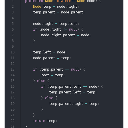
1
protected
Node
rotateLeft
(
Node
 node
)
{
2
Node
 temp 
=
 node
.
right
;
3
    temp
.
parent 
=
 node
.
parent
;
4
5
    node
.
right 
=
 temp
.
left
;
6
if
(
node
.
right 
!=
null
)
{
7
        node
.
right
.
parent 
=
 node
;
8
}
9
10
    temp
.
left 
=
 node
;
11
    node
.
parent 
=
 temp
;
12
13
if
(
temp
.
parent 
==
null
)
{
14
        root 
=
 temp
;
15
}
else
{
16
if
(
temp
.
parent
.
left 
==
 node
)
{
17
            temp
.
parent
.
left 
=
 temp
;
18
}
else
{
19
            temp
.
parent
.
right 
=
 temp
;
20
}
21
}
22
return
 temp
;
23
}