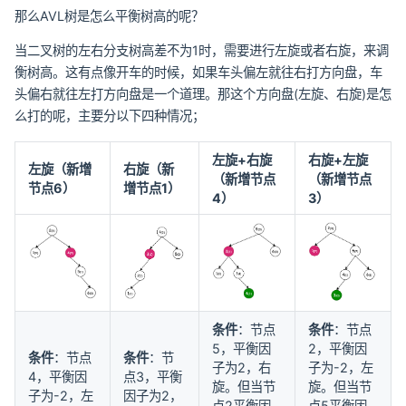
那么AVL树是怎么平衡树高的呢？
当二叉树的左右分支树高差不为1时，需要进行左旋或者右旋，来调
衡树高。这有点像开车的时候，如果车头偏左就往右打方向盘，车
头偏右就往左打方向盘是一个道理。那这个方向盘(左旋、右旋)是怎
么打的呢，主要分以下四种情况；
左旋+右旋
右旋+左旋
左旋（新增
右旋（新
（新增节点
（新增节点
节点6）
增节点1）
4）
3）
条件
：节点
条件
：节点
5，平衡因
2，平衡因
条件
：节点
条件
：节
子为2，右
子为-2，左
4，平衡因
点3，平衡
旋。但当节
旋。但当节
子为-2，左
因子为2，
点2平衡因
点5平衡因