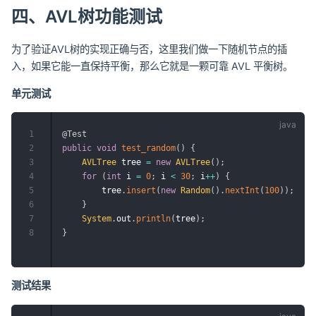
四、AVL树功能测试
为了验证AVL树的实现正确与否，这里我们做一下随机节点的插
入，如果它能一直保持平衡，那么它就是一颗可靠 AVL 平衡树。
单元测试
1
@Test
2
public
void
test_random
(
)
{
3
AVLTree
 tree 
=
new
AVLTree
(
)
;
4
for
(
int
 i 
=
0
;
 i 
<
30
;
 i
++
)
{
5
        tree
.
insert
(
new
Random
(
)
.
nextInt
(
100
)
)
;
6
}
7
System
.
out
.
println
(
tree
)
;
8
}
测试结果