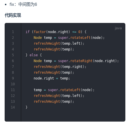
fix：中间图为6
代码实现
1
if
(
factor
(
node
.
right
)
<=
0
)
{
2
Node
 temp 
=
super
.
rotateLeft
(
node
)
;
3
refreshHeight
(
temp
.
left
)
;
4
refreshHeight
(
temp
)
;
5
}
else
{
6
Node
 temp 
=
super
.
rotateRight
(
node
.
right
)
;
7
refreshHeight
(
temp
.
right
)
;
8
refreshHeight
(
temp
)
;
9
    node
.
right 
=
 temp
;
10
11
    temp 
=
super
.
rotateLeft
(
node
)
;
12
refreshHeight
(
temp
.
left
)
;
13
refreshHeight
(
temp
)
;
14
}