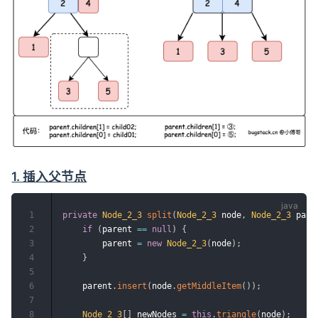
1. 插入父节点
1
private
Node_2_3
split
(
Node_2_3
 node
,
Node_2_3
 pare
2
if
(
parent 
==
null
)
{
3
        parent 
=
new
Node_2_3
(
node
)
;
4
}
5
6
    parent
.
insert
(
node
.
getMiddleItem
(
)
)
;
7
8
Node_2_3
[
]
 newNodes 
=
this
.
triangle
(
node
)
;