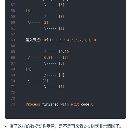
57
|
       \
--
--
-
[
5
]
58
[
4
]
59
|
/
--
--
-
[
3
]
60
 \
--
--
-
[
2
]
61
         \
--
--
-
[
1
]
62
63
输入节点
(
10
个
)
：
1
,
2
,
3
,
4
,
5
,
6
,
7
,
8
,
9
,
10
64
65
/
--
--
-
[
9
,
10
]
66
/
--
--
-
[
6
,
8
]
--
--
[
7
]
67
|
       \
--
--
-
[
5
]
68
[
4
]
69
|
/
--
--
-
[
3
]
70
 \
--
--
-
[
2
]
71
         \
--
--
-
[
1
]
72
73
74
Process
 finished 
with
exit
 code 
0
有了这样的数据结构示意，是不是再来看2-3树就非常清晰了。