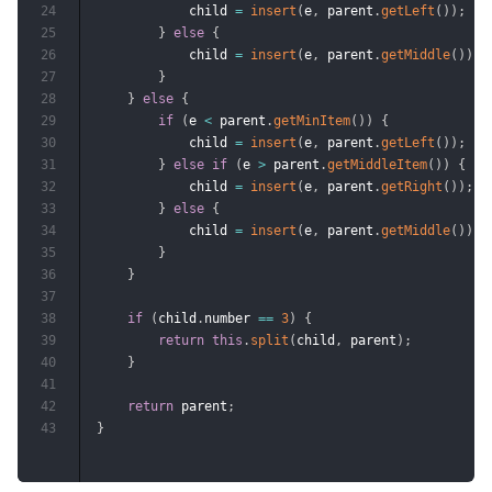
24
            child 
=
insert
(
e
,
 parent
.
getLeft
(
)
)
;
25
}
else
{
26
            child 
=
insert
(
e
,
 parent
.
getMiddle
(
)
)
;
27
}
28
}
else
{
29
if
(
e 
<
 parent
.
getMinItem
(
)
)
{
30
            child 
=
insert
(
e
,
 parent
.
getLeft
(
)
)
;
31
}
else
if
(
e 
>
 parent
.
getMiddleItem
(
)
)
{
32
            child 
=
insert
(
e
,
 parent
.
getRight
(
)
)
;
33
}
else
{
34
            child 
=
insert
(
e
,
 parent
.
getMiddle
(
)
)
;
35
}
36
}
37
38
if
(
child
.
number 
==
3
)
{
39
return
this
.
split
(
child
,
 parent
)
;
40
}
41
42
return
 parent
;
43
}