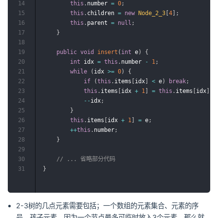
14
this
.
number 
=
0
;
15
this
.
children 
=
new
Node_2_3
[
4
]
;
16
this
.
parent 
=
null
;
17
}
18
19
public
void
insert
(
int
 e
)
{
20
int
 idx 
=
this
.
number 
-
1
;
21
while
(
idx 
>=
0
)
{
22
if
(
this
.
items
[
idx
]
<
 e
)
break
;
23
this
.
items
[
idx 
+
1
]
=
this
.
items
[
idx
]
;
24
--
idx
;
25
}
26
this
.
items
[
idx 
+
1
]
=
 e
;
27
++
this
.
number
;
28
}
29
30
// ... 省略部分代码
31
}
2-3树的几点元素需要包括；一个数组的元素集合、元素的序
号、孩子元素。因为一个节点最多可临时放入3个元素，那么就