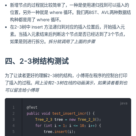
新增节点的过程就比较简单了，一种是使用递归找到可以插入的
位置，另外一种就是 where 循环。我们再BST、AVL两种数据结
构种都是用了 where 循环。
在2-3树中 insert 方法递归到对应的插入位置后，开始插入元
素。当插入元素结束后判断这个节点是否已经达到了3个节点，
如果是则进行拆分。
拆分就调用了上面的步骤
四、2-3树结构测试
为了让读者更好的理解2-3树的结构，小傅哥在程序的控制台打印
了插入的过程。
网上没有2-3树在线的动画演示，如果读者看到也
可以留言给小傅哥
1
@Test
2
public
void
test_insert_incr
(
)
{
3
Tree_2_3
 tree 
=
new
Tree_2_3
(
)
;
4
for
(
int
 i 
=
1
;
 i 
<=
10
;
 i
++
)
{
5
        tree
.
insert
(
i
)
;