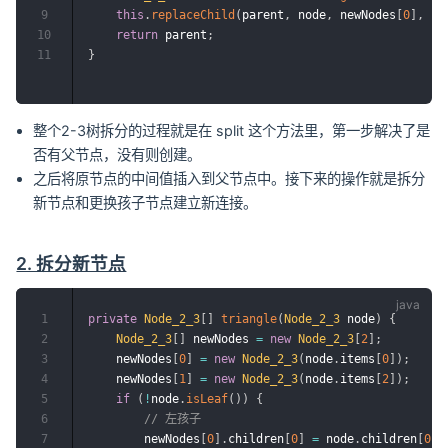
9
this
.
replaceChild
(
parent
,
 node
,
 newNodes
[
0
]
,
 ne
10
return
 parent
;
11
}
整个2-3树拆分的过程就是在 split 这个方法里，第一步解决了是
否有父节点，没有则创建。
之后将原节点的中间值插入到父节点中。接下来的操作就是拆分
新节点和更换孩子节点建立新连接。
2. 拆分新节点
1
private
Node_2_3
[
]
triangle
(
Node_2_3
 node
)
{
2
Node_2_3
[
]
 newNodes 
=
new
Node_2_3
[
2
]
;
3
    newNodes
[
0
]
=
new
Node_2_3
(
node
.
items
[
0
]
)
;
4
    newNodes
[
1
]
=
new
Node_2_3
(
node
.
items
[
2
]
)
;
5
if
(
!
node
.
isLeaf
(
)
)
{
6
// 左孩子
7
        newNodes
[
0
]
.
children
[
0
]
=
 node
.
children
[
0
]
;