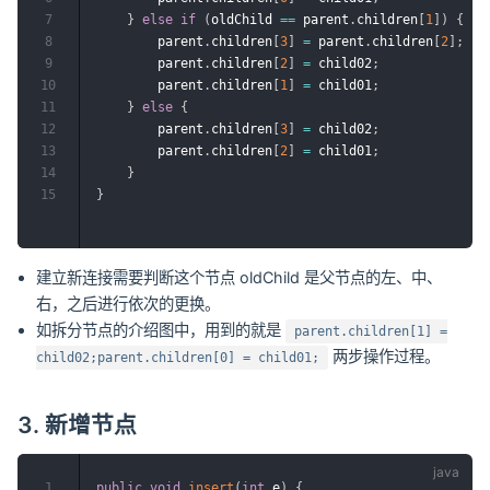
7
}
else
if
(
oldChild 
==
 parent
.
children
[
1
]
)
{
8
        parent
.
children
[
3
]
=
 parent
.
children
[
2
]
;
9
        parent
.
children
[
2
]
=
 child02
;
10
        parent
.
children
[
1
]
=
 child01
;
11
}
else
{
12
        parent
.
children
[
3
]
=
 child02
;
13
        parent
.
children
[
2
]
=
 child01
;
14
}
15
}
建立新连接需要判断这个节点 oldChild 是父节点的左、中、
右，之后进行依次的更换。
如拆分节点的介绍图中，用到的就是
parent.children[1] =
两步操作过程。
child02;parent.children[0] = child01;
3. 新增节点
1
public
void
insert
(
int
 e
)
{