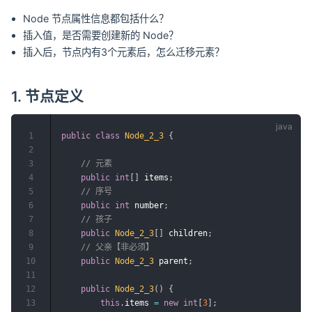
Node 节点属性信息都包括什么？
插入值，是否需要创建新的 Node？
插入后，节点内有3个元素后，怎么迁移元素？
1. 节点定义
1
public
class
Node_2_3
{
2
3
// 元素
4
public
int
[
]
 items
;
5
// 序号
6
public
int
 number
;
7
// 孩子
8
public
Node_2_3
[
]
 children
;
9
// 父亲【非必须】
10
public
Node_2_3
 parent
;
11
12
public
Node_2_3
(
)
{
13
this
.
items 
=
new
int
[
3
]
;