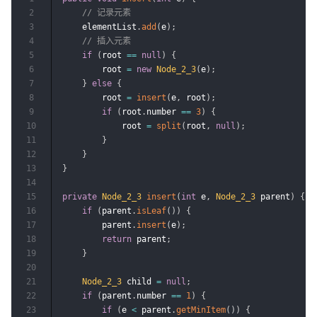
2
// 记录元素
3
    elementList
.
add
(
e
)
;
4
// 插入元素
5
if
(
root 
==
null
)
{
6
        root 
=
new
Node_2_3
(
e
)
;
7
}
else
{
8
        root 
=
insert
(
e
,
 root
)
;
9
if
(
root
.
number 
==
3
)
{
10
            root 
=
split
(
root
,
null
)
;
11
}
12
}
13
}
14
15
private
Node_2_3
insert
(
int
 e
,
Node_2_3
 parent
)
{
16
if
(
parent
.
isLeaf
(
)
)
{
17
        parent
.
insert
(
e
)
;
18
return
 parent
;
19
}
20
21
Node_2_3
 child 
=
null
;
22
if
(
parent
.
number 
==
1
)
{
23
if
(
e 
<
 parent
.
getMinItem
(
)
)
{