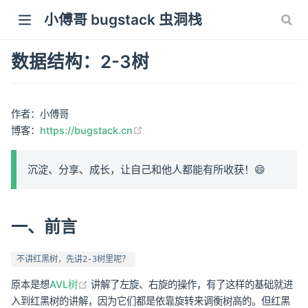
小傅哥 bugstack 虫洞栈
数据结构：2-3树
作者：小傅哥
(opens new window)
博客：
https://bugstack.cn
沉淀、分享、成长，让自己和他人都能有所收获！😄
一、前言
不讲红黑树，先讲2-3树里呢？
(opens new window)
原本是想
AVL树
讲解了左旋、右旋的操作，有了这样的基础就进
入到红黑树的讲解，因为它们都是依靠旋转来调衡树高的。但红黑