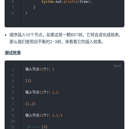
6
System
.
out
.
println
(
tree
)
;
7
}
8
}
顺序插入10个节点，如果这是一颗BST树，它将会退化成链表。
那么我们使用自平衡的2-3树，来看看它的插入效果。
测试效果
1
输入节点
(
1
个
)
：
1
2
3
[
1
]
4
5
输入节点
(
2
个
)
：
1
,
2
6
7
[
1
,
2
]
8
9
输入节点
(
3
个
)
：
1
,
2
,
3
10
11
/
--
--
-
[
3
]