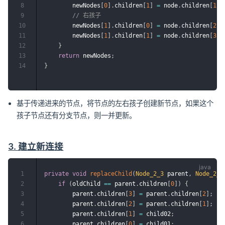
8
        newNodes
[
0
]
.
children
[
1
]
=
 node
.
children
[
1
]
;
9
// 右孩子
10
        newNodes
[
1
]
.
children
[
0
]
=
 node
.
children
[
2
]
;
11
        newNodes
[
1
]
.
children
[
1
]
=
 node
.
children
[
3
]
;
12
}
13
return
 newNodes
;
14
}
基于传递进来的节点，将节点的左右孩子创建新节点，如果这个
孩子节点还有分支节点，则一并更新。
3. 建立新连接
1
private
void
replaceChild
(
Node_2_3
 parent
,
Node_2_3
2
if
(
oldChild 
==
 parent
.
children
[
0
]
)
{
3
        parent
.
children
[
3
]
=
 parent
.
children
[
2
]
;
4
        parent
.
children
[
2
]
=
 parent
.
children
[
1
]
;
5
        parent
.
children
[
1
]
=
 child02
;
6
        parent
.
children
[
0
]
=
 child01
;