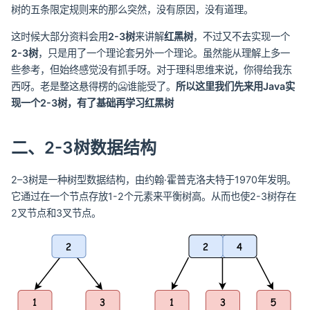
树的五条限定规则来的那么突然，没有原因，没有道理。
这时候大部分资料会用
2-3树
来讲解
红黑树
，不过又不去实现一个
2-3树
，只是用了一个理论套另外一个理论。虽然能从理解上多一
些参考，但始终感觉没有抓手呀。对于理科思维来说，你得给我东
西呀。老是整这悬得楞的🥶谁能受了。
所以这里我们先来用Java实
现一个2-3树，有了基础再学习红黑树
二、2-3树数据结构
2–3树是一种树型数据结构，由约翰·霍普克洛夫特于1970年发明。
它通过在一个节点存放1-2个元素来平衡树高。从而也使2-3树存在
2叉节点和3叉节点。