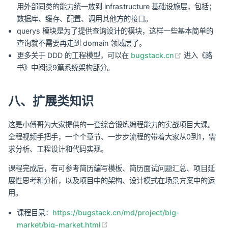
用外部同类的能力统一放到 infrastructure 基础设施层，包括；
数据库、缓存、配置、调用其他方的接口。
querys 模块是为了提供查询设计的模块，这样一些基本简单的
查询就不需要再走到 domain 领域层了。
(opens new
更多关于 DDD 的工程模型，可以在
bugstack.cn
进入《路
书》中阅读9篇系统架构部分。
八、扩展类知识
这是小傅哥为大家提供的一套综合锻炼编程能力的实战项目大课。
全程视频手把手，一个个章节、一步步流程的带着大家从0到1，需
求分析、工程设计和代码实现。
课程完成后，有可参考简历编写模板、简历面试问题汇总、项目延
展性思考和分析，以及项目中的架构、设计模式在场景方案中的运
用。
课程目录：
https://bugstack.cn/md/project/big-
(opens new window)
market/big-market.html