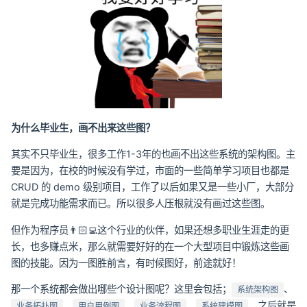
为什么毕业生，画不出来这些图？
其实不只毕业生，很多工作1-3年的也画不出这些系统的架构图。主
要是因为，在校的时候没有学过，市面的一些简单学习项目也都是
CRUD 的 demo 级别项目，工作了以后如果又是一些小厂，大部分
就是完成功能需求而已。所以很多人压根就没有画过这些图。
但作为程序员👨🏻‍💻这个行业的伙伴，如果还想多职业生涯走的更
长，也多赚点米，那么就需要好好的在一个大型项目中锻炼这些画
图的技能。因为一图胜前言，有时候图好，前途就好！
那一个系统都会做出哪些个设计图呢？这里会包括；
、
系统架构图
、
、
、
，之后就是
业务拓扑图
用户用例图
业务流程图
系统建模图