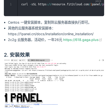
1
curl 
-
sSL https
:
/
/
resource
.
fit2cloud
.
com
/
1
panel
/
pac
Centos 一键安装脚本，复制到云服务器直接执行即可。
其他的云服务器系统安装脚本：
https://1panel.cn/docs/installation/online_installation/
(op
2c2g 云服务器，活动价，一年26元
https://618.gaga.plus
2. 安装效果