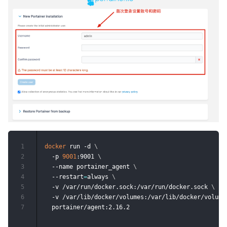
1
docker
 run -d 
\
2
  -p 
9001
:9001 
\
3
  --name portainer_agent 
\
4
  --restart
=
always 
\
5
  -v /var/run/docker.sock:/var/run/docker.sock 
\
6
  -v /var/lib/docker/volumes:/var/lib/docker/volume
7