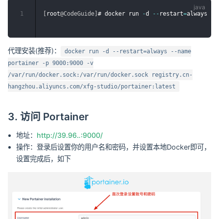
1
[
root
@CodeGuide
]
# docker run 
-
d 
--
restart
=
always 
--
代理安装(推荐)：
docker run -d --restart=always --name
portainer -p 9000:9000 -v
/var/run/docker.sock:/var/run/docker.sock registry.cn-
hangzhou.aliyuncs.com/xfg-studio/portainer:latest
3. 访问 Portainer
地址：
http://39.96.
.
:9000/
操作：登录后设置你的用户名和密码，并设置本地Docker即可，
设置完成后，如下