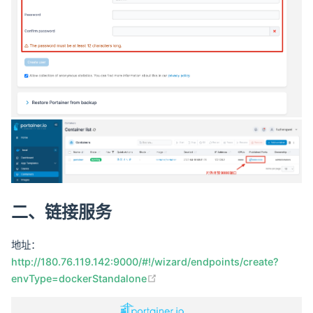
二、链接服务
地址：
http://180.76.119.142:9000/#!/wizard/endpoints/create?
(opens new window)
envType=dockerStandalone