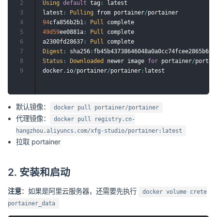
2
Using
default
 tag
:
 latest

3
latest
:
Pulling
 from portainer
/
4
94
cfa856b2b1
:
Pull
5
49d
59
ee0881a
:
Pull
 complete 

6
a2300fd28637
:
Pull
7
Digest
:
 sha256
:
8
Status
:
Downloaded
 newer image 
for
 portainer
/
portai
9
docker
.
io
/
portainer
/
portainer
:
默认镜像：
docker pull portainer/portainer
代理镜像：
docker pull registry.cn-
hangzhou.aliyuncs.com/xfg-studio/portainer:latest
拉取 portainer
2. 安装和启动
注意
：如果是阿里云服务器，还需要先执行
docker volume crete
portainer_data