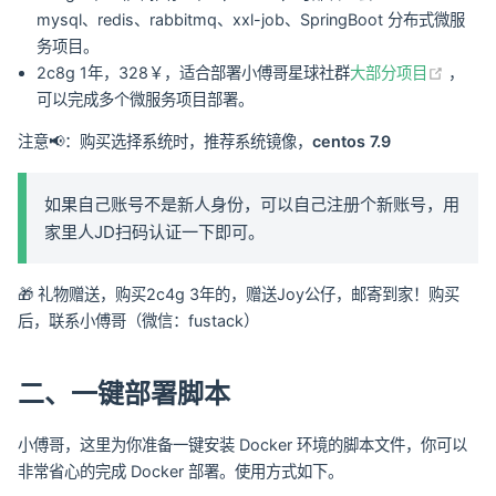
mysql、redis、rabbitmq、xxl-job、SpringBoot 分布式微服
务项目。
(open
2c8g 1年，328￥，适合部署小傅哥星球社群
大部分项目
，
可以完成多个微服务项目部署。
注意📢：购买选择系统时，推荐系统镜像，
centos 7.9
如果自己账号不是新人身份，可以自己注册个新账号，用
家里人JD扫码认证一下即可。
🎁 礼物赠送，购买2c4g 3年的，赠送Joy公仔，邮寄到家！购买
后，联系小傅哥（微信：fustack）
二、一键部署脚本
小傅哥，这里为你准备一键安装 Docker 环境的脚本文件，你可以
非常省心的完成 Docker 部署。使用方式如下。