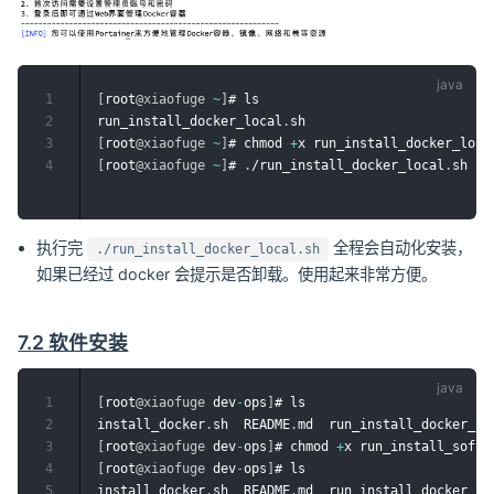
1
[
root
@xiaofuge
~
]
# ls

2
run_install_docker_local
.
3
[
root
@xiaofuge
~
]
# chmod 
+
x run_install_docker_loca
4
[
root
@xiaofuge
~
]
# 
.
/run_install_docker_local
.
执行完
全程会自动化安装，
./run_install_docker_local.sh
如果已经过 docker 会提示是否卸载。使用起来非常方便。
7.2 软件安装
1
[
root
@xiaofuge
 dev
-
ops
]
# ls

2
install_docker
.
sh  README
.
md  run_install_docker_lo
3
[
root
@xiaofuge
 dev
-
ops
]
# chmod 
+
x run_install_softw
4
[
root
@xiaofuge
 dev
-
ops
]
# ls

5
install_docker
.
sh  README
.
md  run_install_docker_lo