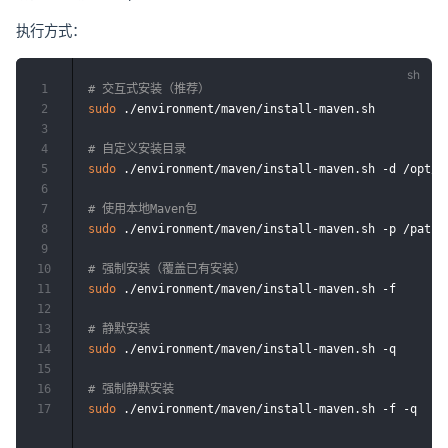
执行方式：
1
# 交互式安装（推荐）
2
sudo
 ./environment/maven/install-maven.sh

3
4
# 自定义安装目录
5
sudo
 ./environment/maven/install-maven.sh -d /opt/ma
6
7
# 使用本地Maven包
8
sudo
 ./environment/maven/install-maven.sh -p /path/t
9
10
# 强制安装（覆盖已有安装）
11
sudo
 ./environment/maven/install-maven.sh -f

12
13
# 静默安装
14
sudo
 ./environment/maven/install-maven.sh -q

15
16
# 强制静默安装
17
sudo