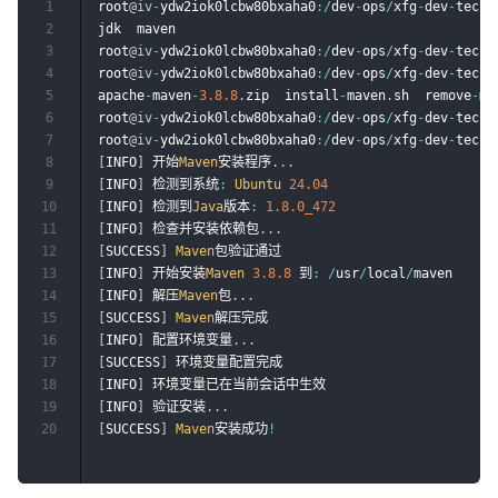
1
root
@iv
-
ydw2iok0lcbw80bxaha0
:
/
dev
-
ops
/
xfg
-
dev
-
tech
-
2
jdk  maven

3
root
@iv
-
ydw2iok0lcbw80bxaha0
:
/
dev
-
ops
/
xfg
-
dev
-
tech
-
4
root
@iv
-
ydw2iok0lcbw80bxaha0
:
/
dev
-
ops
/
xfg
-
dev
-
tech
-
5
apache
-
maven
-
3.8
.8
.
zip  install
-
maven
.
sh  remove
-
ma
6
root
@iv
-
ydw2iok0lcbw80bxaha0
:
/
dev
-
ops
/
xfg
-
dev
-
tech
-
7
root
@iv
-
ydw2iok0lcbw80bxaha0
:
/
dev
-
ops
/
xfg
-
dev
-
tech
-
8
[
INFO
]
 开始
Maven
安装程序
.
.
.
9
[
INFO
]
 检测到系统
:
Ubuntu
24.04
10
[
INFO
]
 检测到
Java
版本
:
1.8
.0_472
11
[
INFO
]
 检查并安装依赖包
.
.
.
12
[
SUCCESS
]
Maven
13
[
INFO
]
 开始安装
Maven
3.8
.8
 到
:
/
usr
/
local
/
14
[
INFO
]
 解压
Maven
包
.
.
.
15
[
SUCCESS
]
Maven
16
[
INFO
]
 配置环境变量
.
.
.
17
[
SUCCESS
]
18
[
INFO
]
19
[
INFO
]
 验证安装
.
.
.
20
[
SUCCESS
]
Maven
安装成功
!