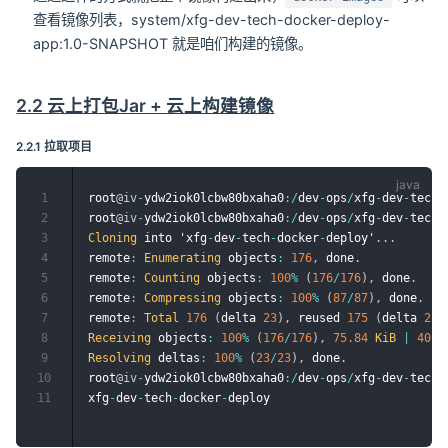
查看镜像列表，system/xfg-dev-tech-docker-deploy-
app:1.0-SNAPSHOT 就是咱们构建的镜像。
2.2 云上打包Jar + 云上构建镜像
2.2.1 拉取项目
1
root
@iv
-
ydw2iok0lcbw80bxaha0
:
/
dev
-
ops
/
xfg
-
dev
-
tech
-
2
root
@iv
-
ydw2iok0lcbw80bxaha0
:
/
dev
-
ops
/
xfg
-
dev
-
tech
-
3
Cloning
 into 'xfg
-
dev
-
tech
-
docker
-
deploy'
.
.
.
4
remote
:
Enumerating
 objects
:
176
,
 done
.
5
remote
:
Counting
 objects
:
100
%
(
176
/
176
)
,
 done
.
6
remote
:
Compressing
 objects
:
100
%
(
87
/
87
)
,
 done
.
7
remote
:
Total
176
(
delta 
23
)
,
 reused 
175
(
delta 
22
)
8
Receiving
 objects
:
100
%
(
176
/
176
)
,
75.84
KiB
|
40.0
9
Resolving
 deltas
:
100
%
(
23
/
23
)
,
 done
.
10
root
@iv
-
ydw2iok0lcbw80bxaha0
:
/
dev
-
ops
/
xfg
-
dev
-
tech
-
11
xfg
-
dev
-
tech
-
docker
-