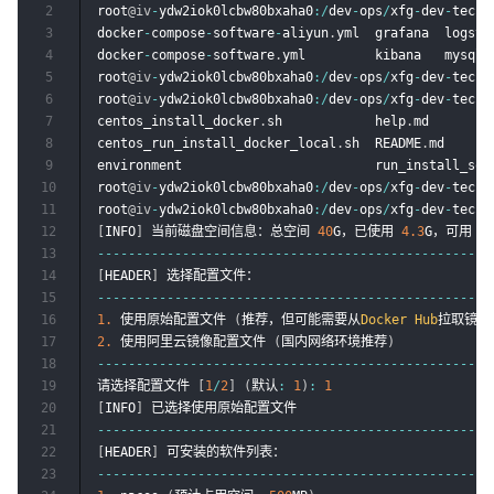
2
root
@iv
-
ydw2iok0lcbw80bxaha0
:
/
dev
-
ops
/
xfg
-
dev
-
tech
-
3
docker
-
compose
-
software
-
aliyun
.
yml  grafana  logsta
4
docker
-
compose
-
software
.
yml         kibana   mysql  
5
root
@iv
-
ydw2iok0lcbw80bxaha0
:
/
dev
-
ops
/
xfg
-
dev
-
tech
-
6
root
@iv
-
ydw2iok0lcbw80bxaha0
:
/
dev
-
ops
/
xfg
-
dev
-
tech
-
7
centos_install_docker
.
sh            help
.
md        
8
centos_run_install_docker_local
.
sh  README
.
md      
9
environment                         run_install_sof
10
root
@iv
-
ydw2iok0lcbw80bxaha0
:
/
dev
-
ops
/
xfg
-
dev
-
tech
-
11
root
@iv
-
ydw2iok0lcbw80bxaha0
:
/
dev
-
ops
/
xfg
-
dev
-
tech
-
12
[
INFO
]
 当前磁盘空间信息：总空间 
40
G，已使用 
4.3
G，可用 
3
13
--
--
--
--
--
--
--
--
--
--
--
--
--
--
--
--
--
--
--
--
--
--
--
--
--
-
14
[
HEADER
]
15
--
--
--
--
--
--
--
--
--
--
--
--
--
--
--
--
--
--
--
--
--
--
--
--
--
-
16
1.
 使用原始配置文件 
(
推荐，但可能需要从
Docker
Hub
拉取镜像
17
2.
 使用阿里云镜像配置文件 
(
国内网络环境推荐
)
18
--
--
--
--
--
--
--
--
--
--
--
--
--
--
--
--
--
--
--
--
--
--
--
--
--
-
19
请选择配置文件 
[
1
/
2
]
(
默认
:
1
)
:
1
20
[
INFO
]
21
--
--
--
--
--
--
--
--
--
--
--
--
--
--
--
--
--
--
--
--
--
--
--
--
--
-
22
[
HEADER
]
23
--
--
--
--
--
--
--
--
--
--
--
--
--
--
--
--
--
--
--
--
--
--
--
--
--
-