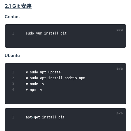
2.1 Git 安装
Centos
1
Ubuntu
1
# sudo apt update

2
# sudo apt install nodejs npm

3
# node 
-
v

4
# npm 
-
1
apt
-