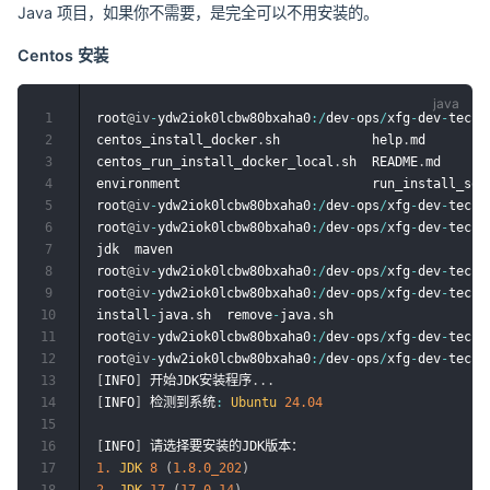
Java 项目，如果你不需要，是完全可以不用安装的。
Centos 安装
1
root
@iv
-
ydw2iok0lcbw80bxaha0
:
/
dev
-
ops
/
xfg
-
dev
-
tech
-
2
centos_install_docker
.
sh            help
.
md        
3
centos_run_install_docker_local
.
sh  README
.
md      
4
environment                         run_install_sof
5
root
@iv
-
ydw2iok0lcbw80bxaha0
:
/
dev
-
ops
/
xfg
-
dev
-
tech
-
6
root
@iv
-
ydw2iok0lcbw80bxaha0
:
/
dev
-
ops
/
xfg
-
dev
-
tech
-
7
jdk  maven

8
root
@iv
-
ydw2iok0lcbw80bxaha0
:
/
dev
-
ops
/
xfg
-
dev
-
tech
-
9
root
@iv
-
ydw2iok0lcbw80bxaha0
:
/
dev
-
ops
/
xfg
-
dev
-
tech
-
10
install
-
java
.
sh  remove
-
java
.
sh

11
root
@iv
-
ydw2iok0lcbw80bxaha0
:
/
dev
-
ops
/
xfg
-
dev
-
tech
-
12
root
@iv
-
ydw2iok0lcbw80bxaha0
:
/
dev
-
ops
/
xfg
-
dev
-
tech
-
13
[
INFO
]
 开始JDK安装程序
.
.
.
14
[
INFO
]
 检测到系统
:
Ubuntu
24.04
15
16
[
INFO
]
17
1.
JDK
8
(
1.8
.0_202
)