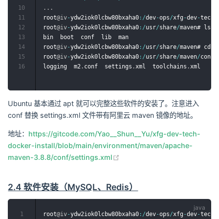
10
.
.
.
11
root
@iv
-
ydw2iok0lcbw80bxaha0
:
/
dev
-
ops
/
xfg
-
dev
-
tech
-
12
root
@iv
-
ydw2iok0lcbw80bxaha0
:
/
usr
/
share
/
maven# ls

13
bin  boot  conf  lib  man

14
root
@iv
-
ydw2iok0lcbw80bxaha0
:
/
usr
/
share
/
maven# cd co
15
root
@iv
-
ydw2iok0lcbw80bxaha0
:
/
usr
/
share
/
maven
/
conf# 
16
logging  m2
.
conf  settings
.
xml  toolchains
.
Ubuntu 基本通过 apt 就可以完整这些软件的安装了。注意进入
conf 替换 settings.xml 文件带有阿里云 maven 镜像的地址。
地址：
https://gitcode.com/Yao__Shun__Yu/xfg-dev-tech-
docker-install/blob/main/environment/maven/apache-
(opens new window)
maven-3.8.8/conf/settings.xml
2.4 软件安装（MySQL、Redis）
1
root
@iv
-
ydw2iok0lcbw80bxaha0
:
/
dev
-
ops
/
xfg
-
dev
-
tech
-