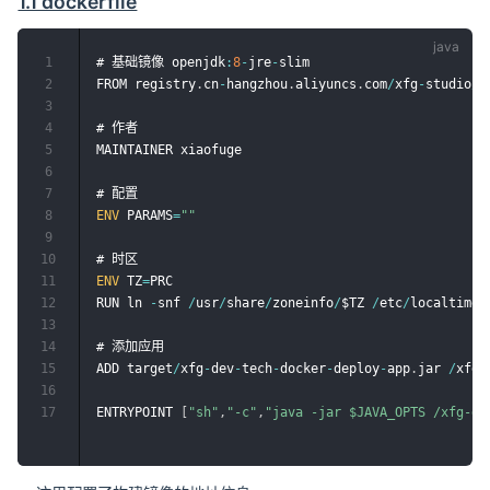
1.1 dockerfile
1
# 基础镜像 openjdk
:
8
-
jre
-
slim

2
FROM registry
.
cn
-
hangzhou
.
aliyuncs
.
com
/
xfg
-
studio
/
o
3
4
# 作者

5
MAINTAINER xiaofuge

6
7
8
ENV
 PARAMS
=
""
9
10
11
ENV
 TZ
=
PRC

12
RUN ln 
-
snf 
/
usr
/
share
/
zoneinfo
/
$TZ 
/
etc
/
localtime 
13
14
# 添加应用

15
ADD target
/
xfg
-
dev
-
tech
-
docker
-
deploy
-
app
.
jar 
/
xfg
-
16
17
ENTRYPOINT 
[
"sh"
,
"-c"
,
"java -jar $JAVA_OPTS /xfg-de