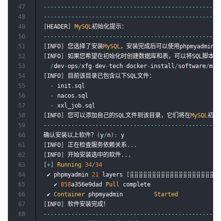
47
--
--
--
--
--
--
--
--
--
--
--
--
--
--
--
--
--
--
--
--
--
--
--
--
--
-
48
--
--
--
--
--
--
--
--
--
--
--
--
--
--
--
--
--
--
--
--
--
--
--
--
--
-
49
[
HEADER
]
MySQL
50
--
--
--
--
--
--
--
--
--
--
--
--
--
--
--
--
--
--
--
--
--
--
--
--
--
-
51
[
INFO
]
 您选择了安装
MySQL
52
[
INFO
]
 如果您希望在初始化时创建数据库和表，可以将SQL脚本放
53
/
dev
-
ops
/
xfg
-
dev
-
tech
-
docker
-
install
/
software
/
mys
54
[
INFO
]
 目前该目录已包含以下SQL文件：

55
-
 init
.
sql

56
-
 nacos
.
sql

57
-
 xxl_job
.
58
[
INFO
]
 您可以添加自己的SQL文件到该目录，它们将在
MySQL
59
--
--
--
--
--
--
--
--
--
--
--
--
--
--
--
--
--
--
--
--
--
--
--
--
--
-
60
确认安装以上软件？
(
y
/
n
)
:
61
[
INFO
]
 正在检查服务依赖关系
.
.
.
62
[
INFO
]
 开始安装选中的软件
.
.
.
63
[
+
]
Running
34
/
34
64
 ✔ phpmyadmin 
21
 layers 
[
⣿⣿⣿⣿⣿⣿⣿⣿⣿⣿⣿⣿⣿⣿⣿⣿⣿⣿⣿⣿
65
   ✔ 
858
a356e9dad 
Pull
 complete                    
66
 ✔ 
Container
 phpmyadmin         
Started
67
[
INFO
]
68
--
--
--
--
--
--
--
--
--
--
--
--
--
--
--
--
--
--
--
--
--
--
--
--
--
-