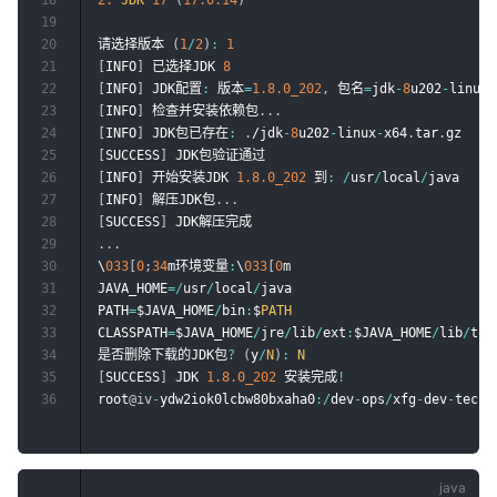
18
2.
JDK
17
(
17.0
.14
)
19
20
请选择版本 
(
1
/
2
)
:
1
21
[
INFO
]
 已选择JDK 
8
22
[
INFO
]
 JDK配置
:
 版本
=
1.8
.0_202
,
 包名
=
jdk
-
8
u202
-
linux
-
23
[
INFO
]
 检查并安装依赖包
.
.
.
24
[
INFO
]
 JDK包已存在
:
.
/jdk
-
8
u202
-
linux
-
x64
.
tar
.
25
[
SUCCESS
]
26
[
INFO
]
 开始安装JDK 
1.8
.0_202
 到
:
/
usr
/
local
/
27
[
INFO
]
 解压JDK包
.
.
.
28
[
SUCCESS
]
29
.
.
.
30
\
033
[
0
;
34
m环境变量
:
\
033
[
0
m

31
JAVA_HOME
=
/
usr
/
local
/
java

32
PATH
=
$JAVA_HOME
/
bin
:
$
PATH
33
CLASSPATH
=
$JAVA_HOME
/
jre
/
lib
/
ext
:
$JAVA_HOME
/
lib
/
too
34
是否删除下载的JDK包
?
(
y
/
N
)
:
N
35
[
SUCCESS
]
 JDK 
1.8
.0_202
 安装完成
!
36
root
@iv
-
ydw2iok0lcbw80bxaha0
:
/
dev
-
ops
/
xfg
-
dev
-
tech
-