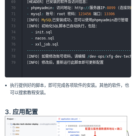
69
[
HEADER
]
70
-
 phpmyadmin
:
 访问地址：http
:
/
/
服务器IP
:
8899
(
连接到
My
71
-
 mysql
:
 账号：root 密码：
123456
 端口：
13306
72
[
INFO
]
MySQL
73
[
INFO
]
 初始化SQL脚本已自动执行，包括：

74
-
 init
.
sql

75
-
 nacos
.
sql

76
-
 xxl_job
.
77
--
--
--
--
--
--
--
--
--
--
--
--
--
--
--
--
--
--
--
--
--
--
--
--
--
-
78
[
INFO
]
 如需修改账号密码，请编辑 
/
dev
-
ops
/
xfg
-
dev
-
tech
-
79
[
INFO
]
执行提供好的脚本，即可完成各项软件的安装。其他的软件，也
可以搜索教程安装。
3. 应用配置