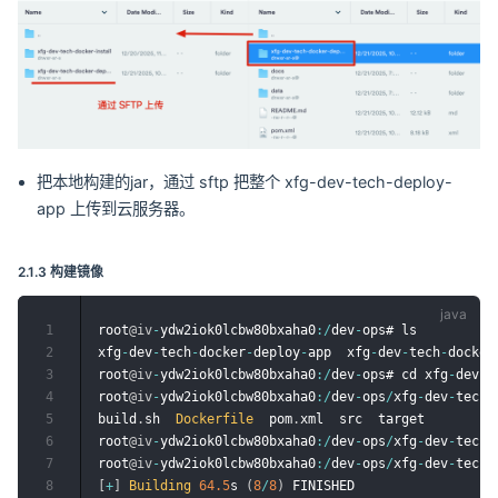
把本地构建的jar，通过 sftp 把整个 xfg-dev-tech-deploy-
app 上传到云服务器。
2.1.3 构建镜像
1
root
@iv
-
ydw2iok0lcbw80bxaha0
:
/
dev
-
ops# ls

2
xfg
-
dev
-
tech
-
docker
-
deploy
-
app  xfg
-
dev
-
tech
-
docker
3
root
@iv
-
ydw2iok0lcbw80bxaha0
:
/
dev
-
ops# cd xfg
-
dev
-
t
4
root
@iv
-
ydw2iok0lcbw80bxaha0
:
/
dev
-
ops
/
xfg
-
dev
-
tech
-
5
build
.
sh  
Dockerfile
  pom
.
xml  src  target

6
root
@iv
-
ydw2iok0lcbw80bxaha0
:
/
dev
-
ops
/
xfg
-
dev
-
tech
-
7
root
@iv
-
ydw2iok0lcbw80bxaha0
:
/
dev
-
ops
/
xfg
-
dev
-
tech
-
8
[
+
]
Building
64.5
s 
(
8
/
8
)
 FINISHED                  