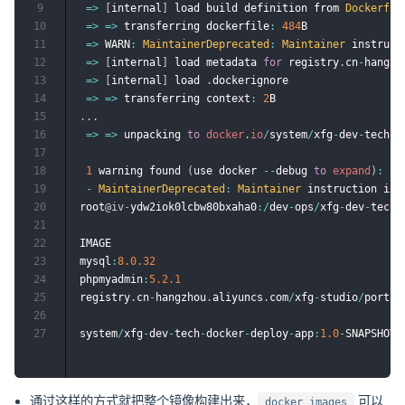
9
=
>
[
internal
]
 load build definition from 
Dockerfil
10
=
>
=
>
 transferring dockerfile
:
484
B               
11
=
>
 WARN
:
MaintainerDeprecated
:
Maintainer
 instruct
12
=
>
[
internal
]
 load metadata 
for
 registry
.
cn
-
hangzh
13
=
>
[
internal
]
 load 
.
dockerignore                  
14
=
>
=
>
 transferring context
:
2
B                    
15
.
.
.
16
=
>
=
>
 unpacking 
to
docker
.
io
/
system
/
xfg
-
dev
-
tech
-
d
17
18
1
 warning found 
(
use docker 
--
debug 
to
expand
)
:
19
-
MaintainerDeprecated
:
Maintainer
 instruction is 
20
root
@iv
-
ydw2iok0lcbw80bxaha0
:
/
dev
-
ops
/
xfg
-
dev
-
tech
-
21
                                                   
22
IMAGE                                              
23
mysql
:
8.0
.32
                                       
24
phpmyadmin
:
5.2
.1
25
registry
.
cn
-
hangzhou
.
aliyuncs
.
com
/
xfg
-
studio
/
portai
26
27
system
/
xfg
-
dev
-
tech
-
docker
-
deploy
-
app
:
1.0
-
SNAPSHOT 
通过这样的方式就把整个镜像构建出来，
可以
docker images