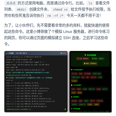
的方式使用电脑，而是通过命令行。比如，
查看文件
点点点
ls
列表、
创建文件夹、
给文件授予执行权限，当
mkdir
chmod +x
然也有些死鬼告诉你执行
今天一天都不用干活！
rm -rf /*
为了，让小伙伴们，先不需要看非常的多的资料，就能快速的使用
起这些命令。这里小傅哥做了个模拟 Linux 服务器，进行命令练习
的网页，你可以通过页面的模拟建立 SSH 连接，之后学习这些命
令。