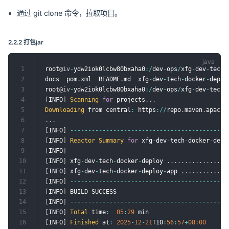
通过 git clone 命令，拉取项目。
2.2.2 打包jar
1
root
@iv
-
ydw2iok0lcbw80bxaha0
:
/
dev
-
ops
/
xfg
-
dev
-
tech
-
2
docs  pom
.
xml  README
.
md  xfg
-
dev
-
tech
-
docker
-
deplo
3
root
@iv
-
ydw2iok0lcbw80bxaha0
:
/
dev
-
ops
/
xfg
-
dev
-
tech
-
4
[
INFO
]
Scanning
for
 projects
.
.
.
5
Downloading
 from central
:
 https
:
/
/
repo
.
maven
.
apache
6
.
.
.
7
[
INFO
]
--
--
--
--
--
--
--
--
--
--
--
--
--
--
--
--
--
--
--
--
--
--
8
[
INFO
]
Reactor
Summary
for
 xfg
-
dev
-
tech
-
docker
-
depl
9
[
INFO
]
10
[
INFO
]
 xfg
-
dev
-
tech
-
docker
-
deploy 
.
.
.
.
.
.
.
.
.
.
.
.
.
.
.
.
.
11
[
INFO
]
 xfg
-
dev
-
tech
-
docker
-
deploy
-
app 
.
.
.
.
.
.
.
.
.
.
.
.
.
12
[
INFO
]
--
--
--
--
--
--
--
--
--
--
--
--
--
--
--
--
--
--
--
--
--
--
13
[
INFO
]
14
[
INFO
]
--
--
--
--
--
--
--
--
--
--
--
--
--
--
--
--
--
--
--
--
--
--
15
[
INFO
]
Total
 time
:
05
:
29
16
[
INFO
]
Finished
 at
:
2025
-
12
-
21
T10
:
56
:
57
+
08
:
00