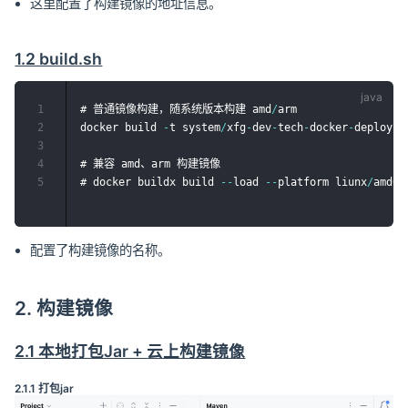
这里配置了构建镜像的地址信息。
1.2 build.sh
1
# 普通镜像构建，随系统版本构建 amd
/
arm

2
docker build 
-
t system
/
xfg
-
dev
-
tech
-
docker
-
deploy
-
a
3
4
# 兼容 amd、arm 构建镜像

5
# docker buildx build 
--
load 
--
platform liunx
/
amd64
配置了构建镜像的名称。
2. 构建镜像
2.1 本地打包Jar + 云上构建镜像
2.1.1 打包jar