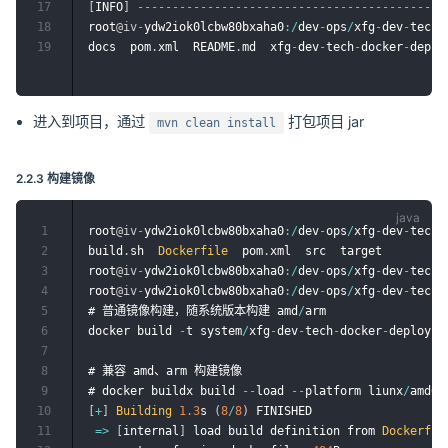
17
[
INFO
]
--
--
--
--
--
--
--
--
--
--
--
--
--
--
--
--
--
--
--
--
--
--
18
root
@iv
-
ydw2iok0lcbw80bxaha0
:
/
dev
-
ops
/
xfg
-
dev
-
tech
-
19
docs  pom
.
xml  README
.
md  xfg
-
dev
-
tech
-
docker
-
deplo
进入到项目，通过
打包项目 jar
mvn clean install
2.2.3 构建镜像
1
root
@iv
-
ydw2iok0lcbw80bxaha0
:
/
dev
-
ops
/
xfg
-
dev
-
tech
-
2
build
.
sh  
Dockerfile
  pom
.
xml  src  target

3
root
@iv
-
ydw2iok0lcbw80bxaha0
:
/
dev
-
ops
/
xfg
-
dev
-
tech
-
4
root
@iv
-
ydw2iok0lcbw80bxaha0
:
/
dev
-
ops
/
xfg
-
dev
-
tech
-
5
# 普通镜像构建，随系统版本构建 amd
/
arm

6
docker build 
-
t system
/
xfg
-
dev
-
tech
-
docker
-
deploy
-
a
7
8
# 兼容 amd、arm 构建镜像

9
# docker buildx build 
--
load 
--
platform liunx
/
amd64
10
[
+
]
Building
1.3
s 
(
8
/
8
)
 FINISHED                   
11
=
>
[
internal
]
 load build definition from 
Dockerfil