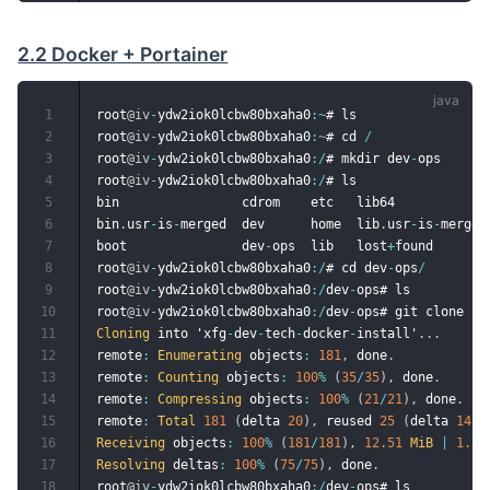
2.2 Docker + Portainer
1
root
@iv
-
ydw2iok0lcbw80bxaha0
:
~
# ls

2
root
@iv
-
ydw2iok0lcbw80bxaha0
:
~
# cd 
/
3
root
@iv
-
ydw2iok0lcbw80bxaha0
:
/
# mkdir dev
-
ops

4
root
@iv
-
ydw2iok0lcbw80bxaha0
:
/
# ls

5
bin                cdrom    etc   lib64            
6
bin
.
usr
-
is
-
merged  dev      home  lib
.
usr
-
is
-
merged
7
boot               dev
-
ops  lib   lost
+
found       
8
root
@iv
-
ydw2iok0lcbw80bxaha0
:
/
# cd dev
-
ops
/
9
root
@iv
-
ydw2iok0lcbw80bxaha0
:
/
dev
-
ops# ls

10
root
@iv
-
ydw2iok0lcbw80bxaha0
:
/
dev
-
ops# git clone ht
11
Cloning
 into 'xfg
-
dev
-
tech
-
docker
-
install'
.
.
.
12
remote
:
Enumerating
 objects
:
181
,
 done
.
13
remote
:
Counting
 objects
:
100
%
(
35
/
35
)
,
 done
.
14
remote
:
Compressing
 objects
:
100
%
(
21
/
21
)
,
 done
.
15
remote
:
Total
181
(
delta 
20
)
,
 reused 
25
(
delta 
14
)
,
16
Receiving
 objects
:
100
%
(
181
/
181
)
,
12.51
MiB
|
1.26
17
Resolving
 deltas
:
100
%
(
75
/
75
)
,
 done
.
18
root
@iv
-
ydw2iok0lcbw80bxaha0
:
/
dev
-
ops# ls
