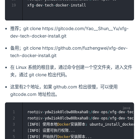
19
xfg
-
dev
-
tech
-
docker
-
推荐；git clone https://gitcode.com/Yao__Shun__Yu/xfg-
dev-tech-docker-install.git
备用；git clone https://github.com/fuzhengwei/xfg-dev-
tech-docker-install.git
在 Linux 系统的根目录，通过命令创建一个空文件夹，进入文件
夹，通过 git clone 检出代码。
这里有2个地址，如果 github.com 检出很慢，可以使用
gitcode.com 地址检出。
1
root
@iv
-
ydw2iok0lcbw80bxaha0
:
/
dev
-
ops
/
xfg
-
dev
-
tech
-
2
root
@iv
-
ydw2iok0lcbw80bxaha0
:
/
dev
-
ops
/
xfg
-
dev
-
tech
-
3
[
INFO
]
 使用本地
Docker
安装脚本
:
 ubuntu_install_docker
.
4
[
INFO
]
 设置可执行权限
.
.
.
5
[
INFO
]
 开始执行
Docker
安装脚本
.
.
.