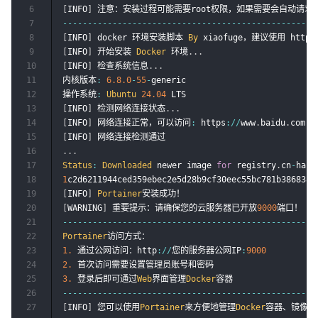
6
[
INFO
]
7
--
--
--
--
--
--
--
--
--
--
--
--
--
--
--
--
--
--
--
--
--
--
--
--
--
-
8
[
INFO
]
 docker 环境安装脚本 
By
 xiaofuge，建议使用 https
9
[
INFO
]
 开始安装 
Docker
 环境
.
.
.
10
[
INFO
]
 检查系统信息
.
.
.
11
内核版本
:
6.8
.0
-
55
-
generic

12
操作系统
:
Ubuntu
24.04
13
[
INFO
]
 检测网络连接状态
.
.
.
14
[
INFO
]
 网络连接正常，可以访问
:
 https
:
/
/
www
.
baidu
.
15
[
INFO
]
16
.
.
.
17
Status
:
Downloaded
 newer image 
for
 registry
.
cn
-
hang
18
1
19
[
INFO
]
Portainer
20
[
WARNING
]
 重要提示：请确保您的云服务器已开放
9000
21
--
--
--
--
--
--
--
--
--
--
--
--
--
--
--
--
--
--
--
--
--
--
--
--
--
-
22
Portainer
23
1.
 通过公网访问：http
:
/
/
您的服务器公网IP
:
9000
24
2.
25
3.
 登录后即可通过
Web
界面管理
Docker
26
--
--
--
--
--
--
--
--
--
--
--
--
--
--
--
--
--
--
--
--
--
--
--
--
--
-
27
[
INFO
]
 您可以使用
Portainer
来方便地管理
Docker