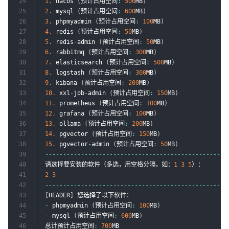
24
1.
 nacos 
(
预计占用空间
:
500
MB
)
25
2.
 mysql 
(
预计占用空间
:
600
MB
)
26
3.
 phpmyadmin 
(
预计占用空间
:
100
MB
)
27
4.
 redis 
(
预计占用空间
:
50
MB
)
28
5.
 redis
-
admin 
(
预计占用空间
:
50
MB
)
29
6.
 rabbitmq 
(
预计占用空间
:
300
MB
)
30
7.
 elasticsearch 
(
预计占用空间
:
500
MB
)
31
8.
 logstash 
(
预计占用空间
:
300
MB
)
32
9.
 kibana 
(
预计占用空间
:
200
MB
)
33
10.
 xxl
-
job
-
admin 
(
预计占用空间
:
150
MB
)
34
11.
 prometheus 
(
预计占用空间
:
100
MB
)
35
12.
 grafana 
(
预计占用空间
:
100
MB
)
36
13.
 ollama 
(
预计占用空间
:
200
MB
)
37
14.
 pgvector 
(
预计占用空间
:
150
MB
)
38
15.
 pgvector
-
admin 
(
预计占用空间
:
50
MB
)
39
--
--
--
--
--
--
--
--
--
--
--
--
--
--
--
--
--
--
--
--
--
--
--
--
--
-
40
请选择要安装的软件（多选，用空格分隔，如：
1
3
5
41
2
3
42
--
--
--
--
--
--
--
--
--
--
--
--
--
--
--
--
--
--
--
--
--
--
--
--
--
-
43
[
HEADER
]
44
-
 phpmyadmin 
(
预计占用空间
:
100
MB
)
45
-
 mysql 
(
预计占用空间
:
600
MB
)
46
总计预计占用空间
:
700