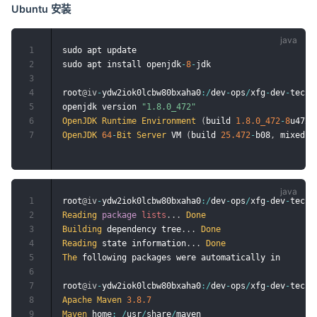
Ubuntu 安装
1
sudo apt update

2
sudo apt install openjdk
-
8
-
jdk

3
4
root
@iv
-
ydw2iok0lcbw80bxaha0
:
/
dev
-
ops
/
xfg
-
dev
-
tech
-
5
openjdk version 
"1.8.0_472"
6
OpenJDK
Runtime
Environment
(
build 
1.8
.0_472
-
8
u472
-
7
OpenJDK
64
-
Bit
Server
 VM 
(
build 
25.472
-
b08
,
 mixed m
1
root
@iv
-
ydw2iok0lcbw80bxaha0
:
/
dev
-
ops
/
xfg
-
dev
-
tech
-
2
Reading
package
lists
.
.
.
Done
3
Building
 dependency tree
.
.
.
Done
4
Reading
 state information
.
.
.
Done
5
The
 following packages were automatically in

6
7
root
@iv
-
ydw2iok0lcbw80bxaha0
:
/
dev
-
ops
/
xfg
-
dev
-
tech
-
8
Apache
Maven
3.8
.7
9
Maven
 home
:
/
usr
/
share
/