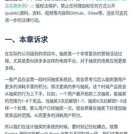
(opens new window)
法实施条例》
版权法保护，禁止任何理由和任何方式公开
(public)源码、资料、视频等内容到Github、Gitee等，违反可追究
进一步的法律行动。
一、本章诉求
在实际的公司级别的项目中，抽奖是一个非常复杂的营销活动过
程，尤其是类似拼多多这样的电商平台，对于抽奖的场景应用更是
多样。
一般产品在运营一段时间抽奖系统后，就会思考🤔怎么能刺激用户
更多的消耗手里的积分。频次更高的参与抽奖。这个时候产品就会
从抽奖的行为上下手，比如；一个用户最开始前三次抽奖，能抽奖
的范围为1-6个奖品，当抽奖3次后解锁1-7、抽奖6次后解锁1-9这
样一个处理。那么用户已经抽奖一次，就会想着在抽奖下好增加抽
奖奖品的范围。从而更多的消耗用户积分。
所以我们在设计抽奖的系统的时候，要时刻记住松耦合。就像
Spring 源码中拆解一个 Bean 对象为不同阶段一样，我们这里也把