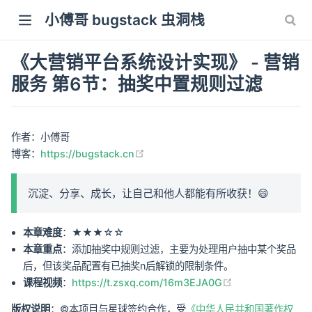
小傅哥 bugstack 虫洞栈
《大营销平台系统设计实现》 - 营销
服务 第6节：抽奖中置规则过滤
作者：小傅哥
(opens new window)
博客：
https://bugstack.cn
沉淀、分享、成长，让自己和他人都能有所收获！😄
本章难度
：★★★☆☆
本章重点
：添加抽奖中规则过滤，主要为处理用户抽中某个奖品
后，但该奖品配置有已抽奖n后解锁的限制条件。
(opens new win
课程视频
：
https://t.zsxq.com/16m3EJA0G
版权说明
：©本项目与星球签约合作，受
《中华人民共和国著作权