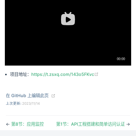
(opens new wind
项目地址：
https://t.zsxq.com/143o5FKvc
(opens new window)
在 GitHub 上编辑此页
上次更新:
2023/11/14
←
第8节：应用监控
第1节：API工程搭建和简单访问认证
→